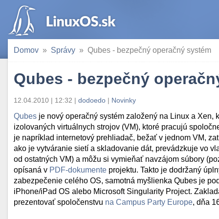
Domov
Správy
Qubes - bezpečný operačný systém
Qubes - bezpečný operačn
12.04.2010 | 12:32
|
dodoedo
|
Novinky
Qubes
je nový operačný systém založený na Linux a Xen, k
izolovaných virtuálnych strojov (VM), ktoré pracujú spolo
je napríklad internetový prehliadač, bežať v jednom VM, zati
ako je vytváranie sietí a skladovanie dát, prevádzkuje vo 
od ostatných VM) a môžu si vymieňať navzájom súbory (po
opísaná v
PDF-dokumente
projektu. Takto je dodržaný úpl
zabezpečenie celého OS, samotná myšlienka Qubes je po
iPhone/iPad OS alebo Microsoft Singularity Project. Zakl
prezentovať spoločenstvu
na Campus Party Europe
, dňa 1