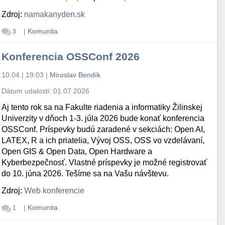
Zdroj:
namakanyden.sk
|
Komunita
3
Konferencia OSSConf 2026
10.04 | 19:03
|
Miroslav Bendík
Dátum udalosti:
01.07.2026
Aj tento rok sa na Fakulte riadenia a informatiky Žilinskej
Univerzity v dňoch 1-3. júla 2026 bude konať konferencia
OSSConf. Príspevky budú zaradené v sekciách: Open AI,
LATEX, R a ich priatelia, Vývoj OSS, OSS vo vzdelávaní,
Open GIS & Open Data, Open Hardware a
Kyberbezpečnosť. Vlastné príspevky je možné registrovať
do 10. júna 2026. Tešíme sa na Vašu návštevu.
Zdroj:
Web konferencie
|
Komunita
1