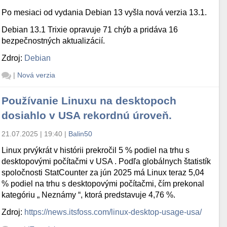
Po mesiaci od vydania Debian 13 vyšla nová verzia 13.1.
Debian 13.1 Trixie opravuje 71 chýb a pridáva 16
bezpečnostných aktualizácií.
Zdroj:
Debian
|
Nová verzia
Používanie Linuxu na desktopoch
dosiahlo v USA rekordnú úroveň.
21.07.2025 | 19:40
|
Balin50
Linux prvýkrát v histórii prekročil 5 % podiel na trhu s
desktopovými počítačmi v USA . Podľa globálnych štatistík
spoločnosti StatCounter za jún 2025 má Linux teraz 5,04
% podiel na trhu s desktopovými počítačmi, čím prekonal
kategóriu „ Neznámy “, ktorá predstavuje 4,76 %.
Zdroj:
https://news.itsfoss.com/linux-desktop-usage-usa/