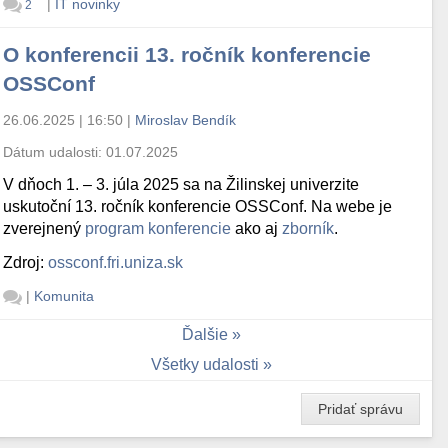
|
IT novinky
2
O konferencii 13. ročník konferencie
OSSConf
26.06.2025 | 16:50
|
Miroslav Bendík
Dátum udalosti:
01.07.2025
V dňoch 1. – 3. júla 2025 sa na Žilinskej univerzite
uskutoční 13. ročník konferencie OSSConf. Na webe je
zverejnený
program konferencie
ako aj
zborník
.
Zdroj:
ossconf.fri.uniza.sk
|
Komunita
Ďalšie
Všetky udalosti
Pridať správu