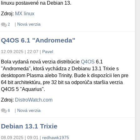
linuxu postavené na Debian 13.
Zdroj:
MX linux
|
Nová verzia
2
Q4OS 6.1 "Andromeda"
12.09.2025 | 22:07
|
Pavel
Bola vydaná nová verzia distribúcie
Q4OS
6.1
"Andromeda", ktorá vychádza z Debianu 13.1 Trixie s
desktopom Plasma alebo Trinity. Bude k dispozícii len pre
64 bit architektúru, pre 32 bit sa odporúča staršia verzia
Q4OS 5 "Aquarius".
Zdroj:
DistroWatch.com
|
Nová verzia
6
Debian 13.1 Trixie
08.09.2025 | 09:01
|
redhawk1975