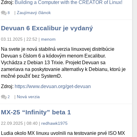
Zdroj:
Building a Computer with the CREATOR of Linux!
|
Zaujímavý článok
8
Devuan 6 Excalibur je vydaný
03.11.2025 | 22:52
|
menom
Na svete je nová stabilná verzia linuxovej distribúcie
Devuan s číslom 6 a kódovým menom Excalibur.
Vychádza z Debian 13 Trixie. Projekt Devuan sa
zameriava na poskytovanie alternatívy k Debianu, ktorú je
možné použiť bez SystemD.
Zdroj:
https://www.devuan.org/get-devuan
|
Nová verzia
2
MX-25 “Infinity” beta 1
22.09.2025 | 08:40
|
redhawk1975
Ludia okolo MX linuxu uvolnili na testovanie prvé ISO MX