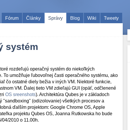
Fórum
Články
Správy
Blog
Wiki
Tweety
ý systém
toré rozdeľujú operačný systém do niekoľkých
čne. To umožňuje ľubovoľnej časti operačného systému, ako
aľ čo ostatné diely bežia v iných VM. Niektoré funkcie,
vlastnom VM. Ďalej tieto VM zdieľajú GUI (opäť, odčlenené
zri
OS sreenshots
). Architektúra Qubes je v základoch
ný "sandboxing" (odizolovanie) všetkých procesov a
dobná ďalším projektom: Google Chrome OS, Apple
adateľka projektu Qubes OS, Joanna Rutkowska ho bude
6/04/2010 o 11.00h.