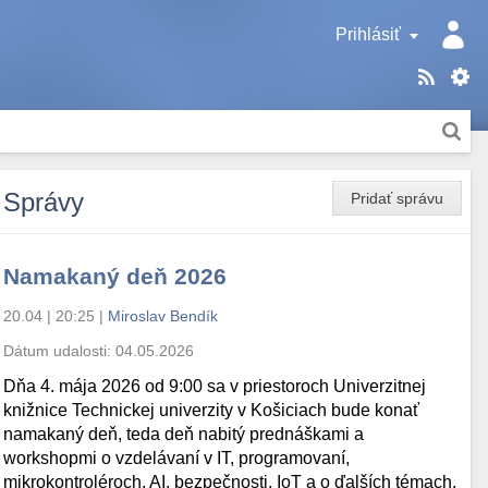
Prihlásiť
Správy
Pridať správu
Namakaný deň 2026
20.04 | 20:25
|
Miroslav Bendík
Dátum udalosti:
04.05.2026
Dňa 4. mája 2026 od 9:00 sa v priestoroch Univerzitnej
knižnice Technickej univerzity v Košiciach bude konať
namakaný deň, teda deň nabitý prednáškami a
workshopmi o vzdelávaní v IT, programovaní,
mikrokontroléroch, AI, bezpečnosti, IoT a o ďalších témach.