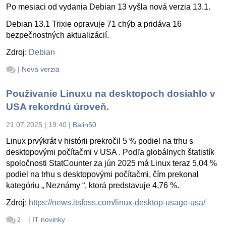
Po mesiaci od vydania Debian 13 vyšla nová verzia 13.1.
Debian 13.1 Trixie opravuje 71 chýb a pridáva 16
bezpečnostných aktualizácií.
Zdroj:
Debian
|
Nová verzia
Používanie Linuxu na desktopoch dosiahlo v
USA rekordnú úroveň.
21.07.2025 | 19:40
|
Balin50
Linux prvýkrát v histórii prekročil 5 % podiel na trhu s
desktopovými počítačmi v USA . Podľa globálnych štatistík
spoločnosti StatCounter za jún 2025 má Linux teraz 5,04 %
podiel na trhu s desktopovými počítačmi, čím prekonal
kategóriu „ Neznámy “, ktorá predstavuje 4,76 %.
Zdroj:
https://news.itsfoss.com/linux-desktop-usage-usa/
|
IT novinky
2