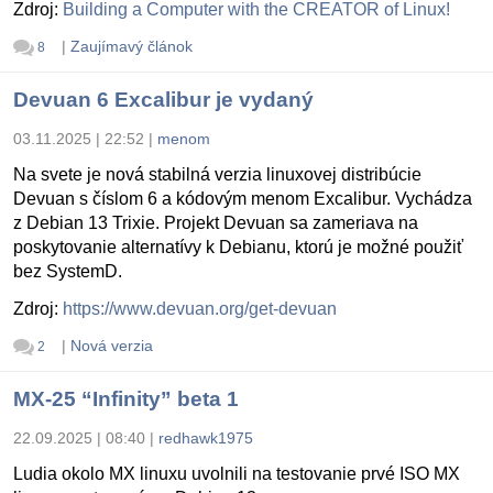
Zdroj:
Building a Computer with the CREATOR of Linux!
|
Zaujímavý článok
8
Devuan 6 Excalibur je vydaný
03.11.2025 | 22:52
|
menom
Na svete je nová stabilná verzia linuxovej distribúcie
Devuan s číslom 6 a kódovým menom Excalibur. Vychádza
z Debian 13 Trixie. Projekt Devuan sa zameriava na
poskytovanie alternatívy k Debianu, ktorú je možné použiť
bez SystemD.
Zdroj:
https://www.devuan.org/get-devuan
|
Nová verzia
2
MX-25 “Infinity” beta 1
22.09.2025 | 08:40
|
redhawk1975
Ludia okolo MX linuxu uvolnili na testovanie prvé ISO MX