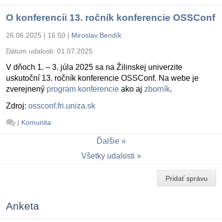
O konferencii 13. ročník konferencie OSSConf
26.06.2025 | 16:50
|
Miroslav Bendík
Dátum udalosti:
01.07.2025
V dňoch 1. – 3. júla 2025 sa na Žilinskej univerzite
uskutoční 13. ročník konferencie OSSConf. Na webe je
zverejnený
program konferencie
ako aj
zborník
.
Zdroj:
ossconf.fri.uniza.sk
|
Komunita
Ďalšie
Všetky udalosti
Pridať správu
Anketa