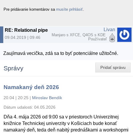
Pre pridávanie komentárov sa
musíte prihlásiť
.
Livan
RE: Relational pipes v0.11
Manjaro s XFCE, Q4OS s KDE
09.04.2019 | 09:46
Používateľ
Zaujímavá vecička, zdá sa to byť potenciálne užitočné.
Správy
Pridať správu
Namakaný deň 2026
20.04 | 20:25
|
Miroslav Bendík
Dátum udalosti:
04.05.2026
Dňa 4. mája 2026 od 9:00 sa v priestoroch Univerzitnej
knižnice Technickej univerzity v Košiciach bude konať
namakaný deň, teda deň nabitý prednáškami a workshopmi