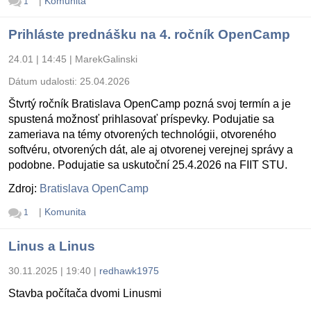
|
Komunita
1
Prihláste prednášku na 4. ročník OpenCamp
24.01 | 14:45
|
MarekGalinski
Dátum udalosti:
25.04.2026
Štvrtý ročník Bratislava OpenCamp pozná svoj termín a je
spustená možnosť prihlasovať príspevky. Podujatie sa
zameriava na témy otvorených technológii, otvoreného
softvéru, otvorených dát, ale aj otvorenej verejnej správy a
podobne. Podujatie sa uskutoční 25.4.2026 na FIIT STU.
Zdroj:
Bratislava OpenCamp
|
Komunita
1
Linus a Linus
30.11.2025 | 19:40
|
redhawk1975
Stavba počítača dvomi Linusmi