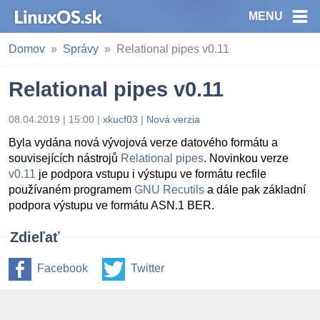
MENU
Domov
Správy
Relational pipes v0.11
Relational pipes v0.11
08.04.2019 | 15:00
|
xkucf03
|
Nová verzia
Byla vydána nová vývojová verze datového formátu a
souvisejících nástrojů
Relational pipes
. Novinkou verze
v0.11
je podpora vstupu i výstupu ve formátu recfile
používaném programem
GNU Recutils
a dále pak základní
podpora výstupu ve formátu ASN.1 BER.
Zdieľať
Facebook
Twitter