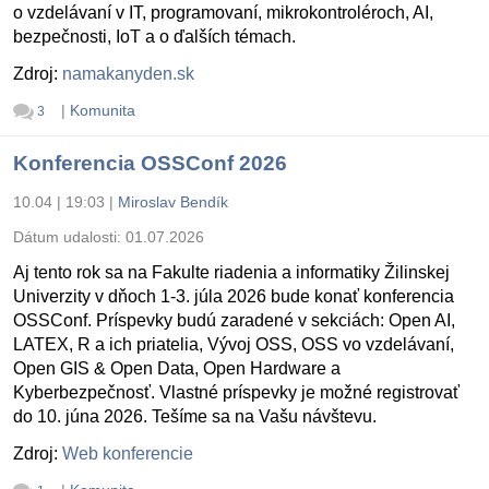
o vzdelávaní v IT, programovaní, mikrokontroléroch, AI,
bezpečnosti, IoT a o ďalších témach.
Zdroj:
namakanyden.sk
|
Komunita
3
Konferencia OSSConf 2026
10.04 | 19:03
|
Miroslav Bendík
Dátum udalosti:
01.07.2026
Aj tento rok sa na Fakulte riadenia a informatiky Žilinskej
Univerzity v dňoch 1-3. júla 2026 bude konať konferencia
OSSConf. Príspevky budú zaradené v sekciách: Open AI,
LATEX, R a ich priatelia, Vývoj OSS, OSS vo vzdelávaní,
Open GIS & Open Data, Open Hardware a
Kyberbezpečnosť. Vlastné príspevky je možné registrovať
do 10. júna 2026. Tešíme sa na Vašu návštevu.
Zdroj:
Web konferencie