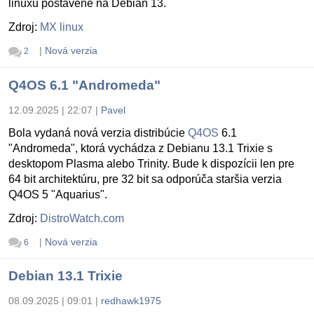
linuxu postavené na Debian 13.
Zdroj:
MX linux
|
Nová verzia
2
Q4OS 6.1 "Andromeda"
12.09.2025 | 22:07
|
Pavel
Bola vydaná nová verzia distribúcie
Q4OS
6.1
"Andromeda", ktorá vychádza z Debianu 13.1 Trixie s
desktopom Plasma alebo Trinity. Bude k dispozícii len pre
64 bit architektúru, pre 32 bit sa odporúča staršia verzia
Q4OS 5 "Aquarius".
Zdroj:
DistroWatch.com
|
Nová verzia
6
Debian 13.1 Trixie
08.09.2025 | 09:01
|
redhawk1975