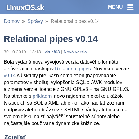
MENU
Domov
Správy
Relational pipes v0.14
Relational pipes v0.14
30.10.2019 | 18:18
|
xkucf03
|
Nová verzia
Bola vydaná nová vývojová verzia dátového formátu
a súvisiacich nástrojov
Relational pipes
. Novinkou verzie
v0.14
sú skripty pre Bash completion (napovedanie
parametrov v shellu), vylepšenia SQL a AWK modulov
a zmena verzie licencie z GNU GPLv3 + na GNU GPLv3.
Na stránke s
príkladmi
novo nájdeme niekoľko ukážok
týkajúcich sa SQL a XMLTable - oi. ako načítať zoznam
nadpisov alebo obrázkov z XHTML stránky alebo ako na
svojom disku nájsť najväčší spustiteľné súbory alebo
najčastejšie používané dynamické knižnice.
Zdieľať