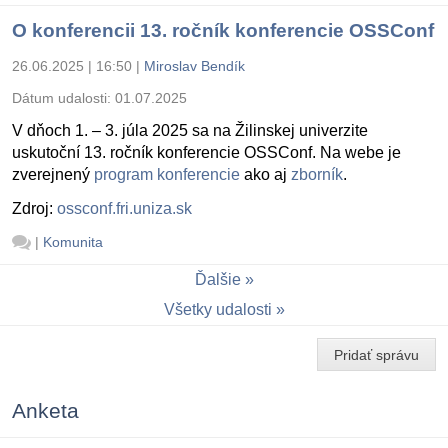
O konferencii 13. ročník konferencie OSSConf
26.06.2025 | 16:50
|
Miroslav Bendík
Dátum udalosti:
01.07.2025
V dňoch 1. – 3. júla 2025 sa na Žilinskej univerzite
uskutoční 13. ročník konferencie OSSConf. Na webe je
zverejnený
program konferencie
ako aj
zborník
.
Zdroj:
ossconf.fri.uniza.sk
|
Komunita
Ďalšie
Všetky udalosti
Pridať správu
Anketa