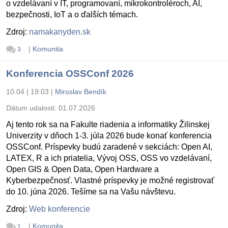
o vzdelávaní v IT, programovaní, mikrokontroléroch, AI,
bezpečnosti, IoT a o ďalších témach.
Zdroj:
namakanyden.sk
|
Komunita
3
Konferencia OSSConf 2026
10.04 | 19:03
|
Miroslav Bendík
Dátum udalosti:
01.07.2026
Aj tento rok sa na Fakulte riadenia a informatiky Žilinskej
Univerzity v dňoch 1-3. júla 2026 bude konať konferencia
OSSConf. Príspevky budú zaradené v sekciách: Open AI,
LATEX, R a ich priatelia, Vývoj OSS, OSS vo vzdelávaní,
Open GIS & Open Data, Open Hardware a
Kyberbezpečnosť. Vlastné príspevky je možné registrovať
do 10. júna 2026. Tešíme sa na Vašu návštevu.
Zdroj:
Web konferencie
|
Komunita
1