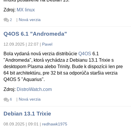
Zdroj:
MX linux
|
Nová verzia
2
Q4OS 6.1 "Andromeda"
12.09.2025 | 22:07
|
Pavel
Bola vydaná nová verzia distribúcie
Q4OS
6.1
"Andromeda", ktorá vychádza z Debianu 13.1 Trixie s
desktopom Plasma alebo Trinity. Bude k dispozícii len pre
64 bit architektúru, pre 32 bit sa odporúča staršia verzia
Q4OS 5 "Aquarius".
Zdroj:
DistroWatch.com
|
Nová verzia
6
Debian 13.1 Trixie
08.09.2025 | 09:01
|
redhawk1975