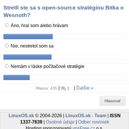
Stretli ste sa s open-source stratégiou Bitka o
Wesnoth?
Áno, hral som alebo hrávam
Nie, nestretol som sa
Nemám v láske počítačové stratégie
|
|
Ďalšie
Hlasov: 435
1
Hlasovať
LinuxOS.sk
© 2004-2026 |
LinuxOS.sk - Team
|
ISSN
1337-7639
|
Osobné údaje
|
Odber noviniek
Hosting sponzorovaný
vpsFree.cz
o.s.