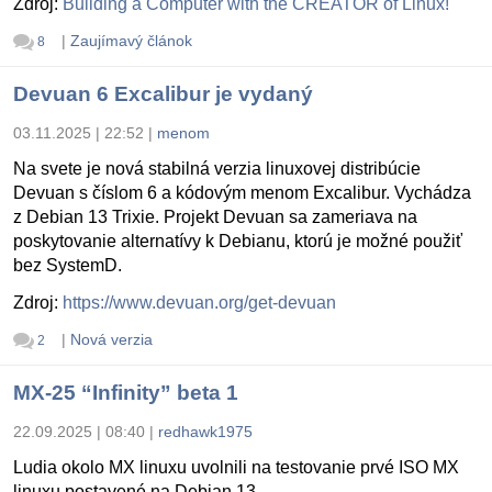
Zdroj:
Building a Computer with the CREATOR of Linux!
|
Zaujímavý článok
8
Devuan 6 Excalibur je vydaný
03.11.2025 | 22:52
|
menom
Na svete je nová stabilná verzia linuxovej distribúcie
Devuan s číslom 6 a kódovým menom Excalibur. Vychádza
z Debian 13 Trixie. Projekt Devuan sa zameriava na
poskytovanie alternatívy k Debianu, ktorú je možné použiť
bez SystemD.
Zdroj:
https://www.devuan.org/get-devuan
|
Nová verzia
2
MX-25 “Infinity” beta 1
22.09.2025 | 08:40
|
redhawk1975
Ludia okolo MX linuxu uvolnili na testovanie prvé ISO MX
linuxu postavené na Debian 13.