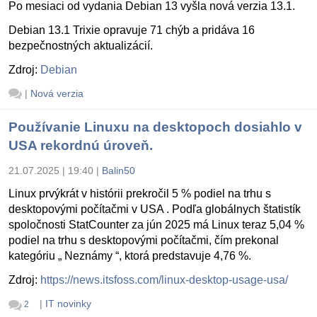
Po mesiaci od vydania Debian 13 vyšla nová verzia 13.1.
Debian 13.1 Trixie opravuje 71 chýb a pridáva 16
bezpečnostných aktualizácií.
Zdroj:
Debian
|
Nová verzia
Používanie Linuxu na desktopoch dosiahlo v
USA rekordnú úroveň.
21.07.2025 | 19:40
|
Balin50
Linux prvýkrát v histórii prekročil 5 % podiel na trhu s
desktopovými počítačmi v USA . Podľa globálnych štatistík
spoločnosti StatCounter za jún 2025 má Linux teraz 5,04 %
podiel na trhu s desktopovými počítačmi, čím prekonal
kategóriu „ Neznámy “, ktorá predstavuje 4,76 %.
Zdroj:
https://news.itsfoss.com/linux-desktop-usage-usa/
|
IT novinky
2