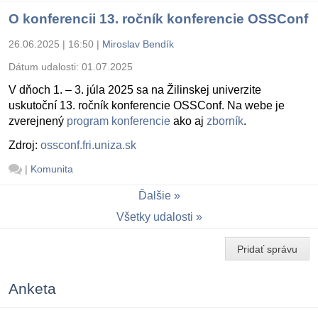
O konferencii 13. ročník konferencie OSSConf
26.06.2025 | 16:50
|
Miroslav Bendík
Dátum udalosti:
01.07.2025
V dňoch 1. – 3. júla 2025 sa na Žilinskej univerzite
uskutoční 13. ročník konferencie OSSConf. Na webe je
zverejnený
program konferencie
ako aj
zborník
.
Zdroj:
ossconf.fri.uniza.sk
|
Komunita
Ďalšie
Všetky udalosti
Pridať správu
Anketa