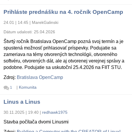
Prihláste prednášku na 4. ročník OpenCamp
24.01 | 14:45
|
MarekGalinski
Dátum udalosti:
25.04.2026
Štvrtý ročník Bratislava OpenCamp pozná svoj termín a je
spustená možnosť prihlasovať príspevky. Podujatie sa
zameriava na témy otvorených technológii, otvoreného
softvéru, otvorených dát, ale aj otvorenej verejnej správy a
podobne. Podujatie sa uskutoční 25.4.2026 na FIIT STU.
Zdroj:
Bratislava OpenCamp
|
Komunita
1
Linus a Linus
30.11.2025 | 19:40
|
redhawk1975
Stavba počítača dvomi Linusmi
Zdroj:
Building a Computer with the CREATOR of Linux!