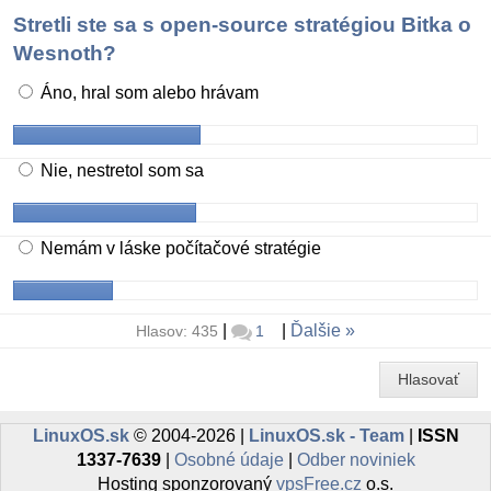
Stretli ste sa s open-source stratégiou Bitka o
Wesnoth?
Áno, hral som alebo hrávam
Nie, nestretol som sa
Nemám v láske počítačové stratégie
|
|
Ďalšie
Hlasov: 435
1
Hlasovať
LinuxOS.sk
© 2004-2026 |
LinuxOS.sk - Team
|
ISSN
1337-7639
|
Osobné údaje
|
Odber noviniek
Hosting sponzorovaný
vpsFree.cz
o.s.