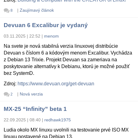
|
Zaujímavý článok
8
Devuan 6 Excalibur je vydaný
03.11.2025 | 22:52
|
menom
Na svete je nová stabilná verzia linuxovej distribúcie
Devuan s číslom 6 a kódovým menom Excalibur. Vychádza
z Debian 13 Trixie. Projekt Devuan sa zameriava na
poskytovanie alternatívy k Debianu, ktorú je možné použiť
bez SystemD.
Zdroj:
https://www.devuan.org/get-devuan
|
Nová verzia
2
MX-25 “Infinity” beta 1
22.09.2025 | 08:40
|
redhawk1975
Ludia okolo MX linuxu uvolnili na testovanie prvé ISO MX
linuxu postavené na Debian 13.