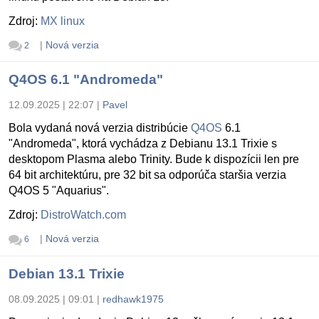
Zdroj:
MX linux
|
Nová verzia
2
Q4OS 6.1 "Andromeda"
12.09.2025 | 22:07
|
Pavel
Bola vydaná nová verzia distribúcie
Q4OS
6.1
"Andromeda", ktorá vychádza z Debianu 13.1 Trixie s
desktopom Plasma alebo Trinity. Bude k dispozícii len pre
64 bit architektúru, pre 32 bit sa odporúča staršia verzia
Q4OS 5 "Aquarius".
Zdroj:
DistroWatch.com
|
Nová verzia
6
Debian 13.1 Trixie
08.09.2025 | 09:01
|
redhawk1975