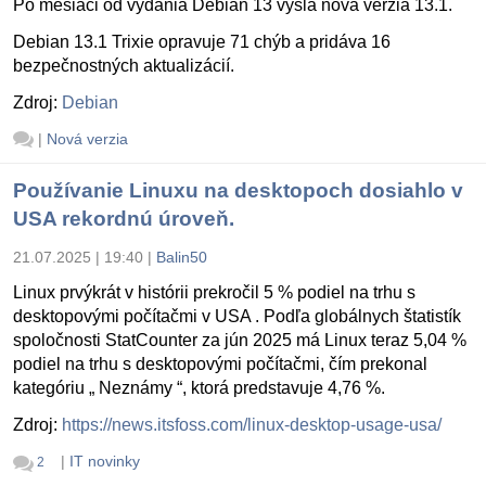
Po mesiaci od vydania Debian 13 vyšla nová verzia 13.1.
Debian 13.1 Trixie opravuje 71 chýb a pridáva 16
bezpečnostných aktualizácií.
Zdroj:
Debian
|
Nová verzia
Používanie Linuxu na desktopoch dosiahlo v
USA rekordnú úroveň.
21.07.2025 | 19:40
|
Balin50
Linux prvýkrát v histórii prekročil 5 % podiel na trhu s
desktopovými počítačmi v USA . Podľa globálnych štatistík
spoločnosti StatCounter za jún 2025 má Linux teraz 5,04 %
podiel na trhu s desktopovými počítačmi, čím prekonal
kategóriu „ Neznámy “, ktorá predstavuje 4,76 %.
Zdroj:
https://news.itsfoss.com/linux-desktop-usage-usa/
|
IT novinky
2