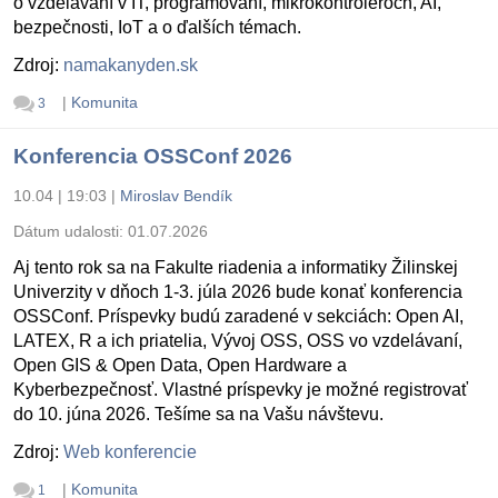
o vzdelávaní v IT, programovaní, mikrokontroléroch, AI,
bezpečnosti, IoT a o ďalších témach.
Zdroj:
namakanyden.sk
|
Komunita
3
Konferencia OSSConf 2026
10.04 | 19:03
|
Miroslav Bendík
Dátum udalosti:
01.07.2026
Aj tento rok sa na Fakulte riadenia a informatiky Žilinskej
Univerzity v dňoch 1-3. júla 2026 bude konať konferencia
OSSConf. Príspevky budú zaradené v sekciách: Open AI,
LATEX, R a ich priatelia, Vývoj OSS, OSS vo vzdelávaní,
Open GIS & Open Data, Open Hardware a
Kyberbezpečnosť. Vlastné príspevky je možné registrovať
do 10. júna 2026. Tešíme sa na Vašu návštevu.
Zdroj:
Web konferencie
|
Komunita
1