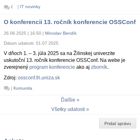
|
IT novinky
2
O konferencii 13. ročník konferencie OSSConf
26.06.2025 | 16:50
|
Miroslav Bendík
Dátum udalosti:
01.07.2025
V dňoch 1. – 3. júla 2025 sa na Žilinskej univerzite
uskutoční 13. ročník konferencie OSSConf. Na webe je
zverejnený
program konferencie
ako aj
zborník
.
Zdroj:
ossconf.fri.uniza.sk
|
Komunita
Ďalšie
Všetky udalosti
Pridať správu