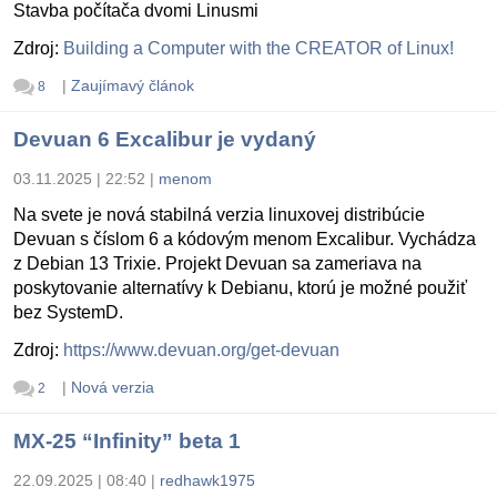
Stavba počítača dvomi Linusmi
Zdroj:
Building a Computer with the CREATOR of Linux!
|
Zaujímavý článok
8
Devuan 6 Excalibur je vydaný
03.11.2025 | 22:52
|
menom
Na svete je nová stabilná verzia linuxovej distribúcie
Devuan s číslom 6 a kódovým menom Excalibur. Vychádza
z Debian 13 Trixie. Projekt Devuan sa zameriava na
poskytovanie alternatívy k Debianu, ktorú je možné použiť
bez SystemD.
Zdroj:
https://www.devuan.org/get-devuan
|
Nová verzia
2
MX-25 “Infinity” beta 1
22.09.2025 | 08:40
|
redhawk1975