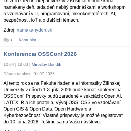
knižnice Technickej univerzity v Košiciach bude konať
namakaný deň, teda deň nabitý prednáškami a workshopmi
o vzdelávaní v IT, programovaní, mikrokontroléroch, AI,
bezpečnosti, IoT a o ďalších témach.
Zdroj:
namakanyden.sk
|
Komunita
3
Konferencia OSSConf 2026
10.04 | 19:03
|
Miroslav Bendík
Dátum udalosti:
01.07.2026
Aj tento rok sa na Fakulte riadenia a informatiky Žilinskej
Univerzity v dňoch 1-3. júla 2026 bude konať konferencia
OSSConf. Príspevky budú zaradené v sekciách: Open AI,
LATEX, R a ich priatelia, Vývoj OSS, OSS vo vzdelávaní,
Open GIS & Open Data, Open Hardware a
Kyberbezpečnosť. Vlastné príspevky je možné registrovať
do 10. júna 2026. Tešíme sa na Vašu návštevu.