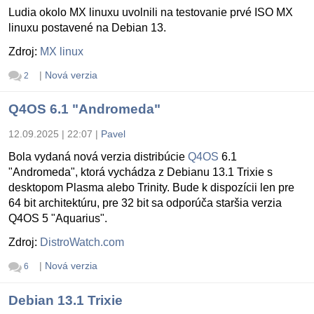
Ludia okolo MX linuxu uvolnili na testovanie prvé ISO MX
linuxu postavené na Debian 13.
Zdroj:
MX linux
|
Nová verzia
2
Q4OS 6.1 "Andromeda"
12.09.2025 | 22:07
|
Pavel
Bola vydaná nová verzia distribúcie
Q4OS
6.1
"Andromeda", ktorá vychádza z Debianu 13.1 Trixie s
desktopom Plasma alebo Trinity. Bude k dispozícii len pre
64 bit architektúru, pre 32 bit sa odporúča staršia verzia
Q4OS 5 "Aquarius".
Zdroj:
DistroWatch.com
|
Nová verzia
6
Debian 13.1 Trixie