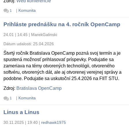
Zdroj:
Web konferencie
|
Komunita
1
Prihláste prednášku na 4. ročník OpenCamp
24.01 | 14:45
|
MarekGalinski
Dátum udalosti:
25.04.2026
Štvrtý ročník Bratislava OpenCamp pozná svoj termín a je
spustená možnosť prihlasovať príspevky. Podujatie sa
zameriava na témy otvorených technológii, otvoreného
softvéru, otvorených dát, ale aj otvorenej verejnej správy a
podobne. Podujatie sa uskutoční 25.4.2026 na FIIT STU.
Zdroj:
Bratislava OpenCamp
|
Komunita
1
Linus a Linus
30.11.2025 | 19:40
|
redhawk1975