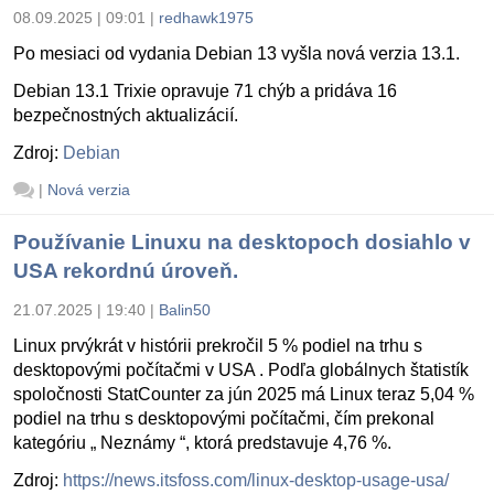
08.09.2025 | 09:01
|
redhawk1975
Po mesiaci od vydania Debian 13 vyšla nová verzia 13.1.
Debian 13.1 Trixie opravuje 71 chýb a pridáva 16
bezpečnostných aktualizácií.
Zdroj:
Debian
|
Nová verzia
Používanie Linuxu na desktopoch dosiahlo v
USA rekordnú úroveň.
21.07.2025 | 19:40
|
Balin50
Linux prvýkrát v histórii prekročil 5 % podiel na trhu s
desktopovými počítačmi v USA . Podľa globálnych štatistík
spoločnosti StatCounter za jún 2025 má Linux teraz 5,04 %
podiel na trhu s desktopovými počítačmi, čím prekonal
kategóriu „ Neznámy “, ktorá predstavuje 4,76 %.
Zdroj:
https://news.itsfoss.com/linux-desktop-usage-usa/