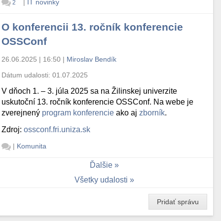
|
IT novinky
2
O konferencii 13. ročník konferencie
OSSConf
26.06.2025 | 16:50
|
Miroslav Bendík
Dátum udalosti:
01.07.2025
V dňoch 1. – 3. júla 2025 sa na Žilinskej univerzite
uskutoční 13. ročník konferencie OSSConf. Na webe je
zverejnený
program konferencie
ako aj
zborník
.
Zdroj:
ossconf.fri.uniza.sk
|
Komunita
Ďalšie
Všetky udalosti
Pridať správu