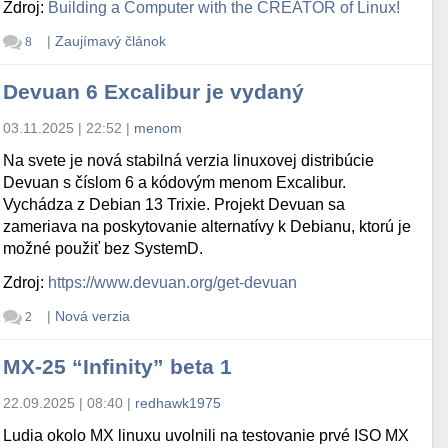
Zdroj:
Building a Computer with the CREATOR of Linux!
|
Zaujímavý článok
8
Devuan 6 Excalibur je vydaný
03.11.2025 | 22:52
|
menom
Na svete je nová stabilná verzia linuxovej distribúcie
Devuan s číslom 6 a kódovým menom Excalibur.
Vychádza z Debian 13 Trixie. Projekt Devuan sa
zameriava na poskytovanie alternatívy k Debianu, ktorú je
možné použiť bez SystemD.
Zdroj:
https://www.devuan.org/get-devuan
|
Nová verzia
2
MX-25 “Infinity” beta 1
22.09.2025 | 08:40
|
redhawk1975
Ludia okolo MX linuxu uvolnili na testovanie prvé ISO MX