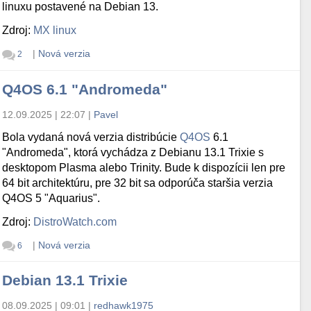
linuxu postavené na Debian 13.
Zdroj:
MX linux
|
Nová verzia
2
Q4OS 6.1 "Andromeda"
12.09.2025 | 22:07
|
Pavel
Bola vydaná nová verzia distribúcie
Q4OS
6.1
"Andromeda", ktorá vychádza z Debianu 13.1 Trixie s
desktopom Plasma alebo Trinity. Bude k dispozícii len pre
64 bit architektúru, pre 32 bit sa odporúča staršia verzia
Q4OS 5 "Aquarius".
Zdroj:
DistroWatch.com
|
Nová verzia
6
Debian 13.1 Trixie
08.09.2025 | 09:01
|
redhawk1975