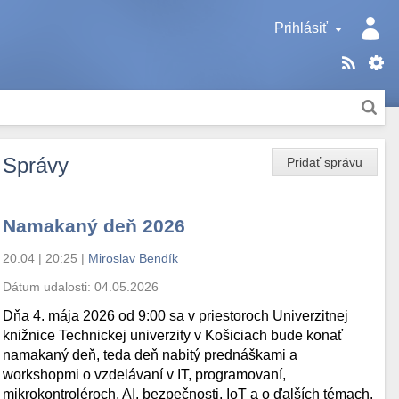
Prihlásiť
Správy
Pridať správu
Namakaný deň 2026
20.04 | 20:25
|
Miroslav Bendík
Dátum udalosti:
04.05.2026
Dňa 4. mája 2026 od 9:00 sa v priestoroch Univerzitnej
knižnice Technickej univerzity v Košiciach bude konať
namakaný deň, teda deň nabitý prednáškami a
workshopmi o vzdelávaní v IT, programovaní,
mikrokontroléroch, AI, bezpečnosti, IoT a o ďalších témach.