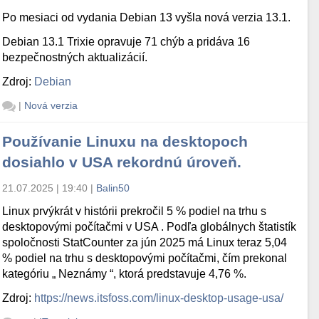
Po mesiaci od vydania Debian 13 vyšla nová verzia 13.1.
Debian 13.1 Trixie opravuje 71 chýb a pridáva 16
bezpečnostných aktualizácií.
Zdroj:
Debian
|
Nová verzia
Používanie Linuxu na desktopoch
dosiahlo v USA rekordnú úroveň.
21.07.2025 | 19:40
|
Balin50
Linux prvýkrát v histórii prekročil 5 % podiel na trhu s
desktopovými počítačmi v USA . Podľa globálnych štatistík
spoločnosti StatCounter za jún 2025 má Linux teraz 5,04
% podiel na trhu s desktopovými počítačmi, čím prekonal
kategóriu „ Neznámy “, ktorá predstavuje 4,76 %.
Zdroj:
https://news.itsfoss.com/linux-desktop-usage-usa/