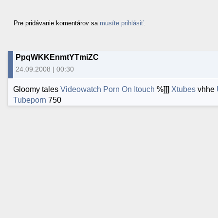
Pre pridávanie komentárov sa
musíte prihlásiť
.
PpqWKKEnmtYTmiZC
24.09.2008 | 00:30
Gloomy tales
Videowatch Porn On Itouch
%]]]
Xtubes
vhhe
Tubeporn
750