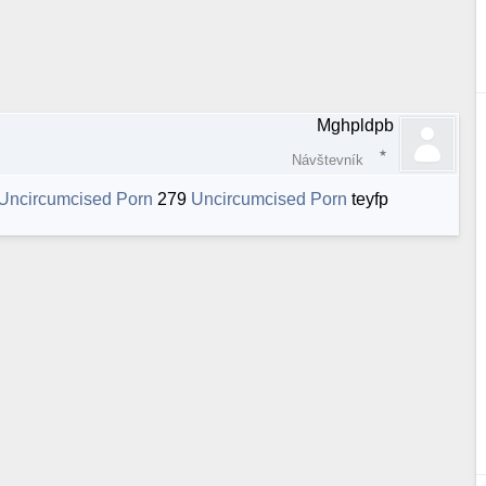
Mghpldpb
Návštevník
Uncircumcised Porn
279
Uncircumcised Porn
teyfp