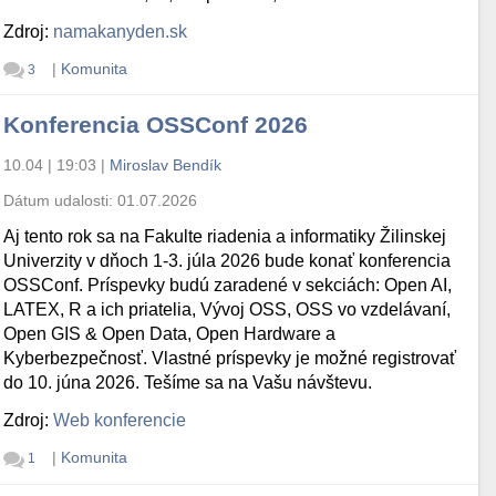
Zdroj:
namakanyden.sk
|
Komunita
3
Konferencia OSSConf 2026
10.04 | 19:03
|
Miroslav Bendík
Dátum udalosti:
01.07.2026
Aj tento rok sa na Fakulte riadenia a informatiky Žilinskej
Univerzity v dňoch 1-3. júla 2026 bude konať konferencia
OSSConf. Príspevky budú zaradené v sekciách: Open AI,
LATEX, R a ich priatelia, Vývoj OSS, OSS vo vzdelávaní,
Open GIS & Open Data, Open Hardware a
Kyberbezpečnosť. Vlastné príspevky je možné registrovať
do 10. júna 2026. Tešíme sa na Vašu návštevu.
Zdroj:
Web konferencie
|
Komunita
1