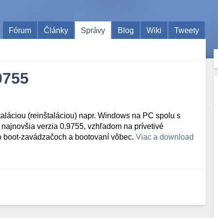
Fórum
Články
Správy
Blog
Wiki
Tweety
9755
aláciou (reinštaláciou) napr. Windows na PC spolu s
najnovšia verzia 0.9755, vzhľadom na prívetivé
 o boot-zavádzačoch a bootovaní vôbec.
Viac a download