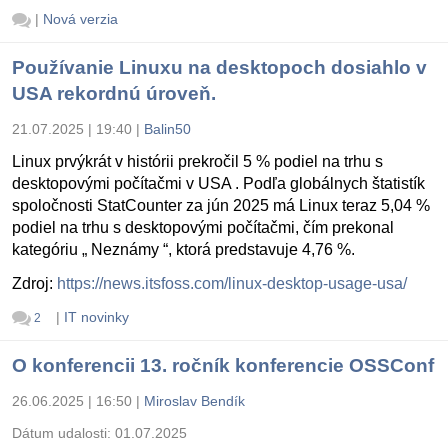
|
Nová verzia
Používanie Linuxu na desktopoch dosiahlo v
USA rekordnú úroveň.
21.07.2025 | 19:40
|
Balin50
Linux prvýkrát v histórii prekročil 5 % podiel na trhu s
desktopovými počítačmi v USA . Podľa globálnych štatistík
spoločnosti StatCounter za jún 2025 má Linux teraz 5,04 %
podiel na trhu s desktopovými počítačmi, čím prekonal
kategóriu „ Neznámy “, ktorá predstavuje 4,76 %.
Zdroj:
https://news.itsfoss.com/linux-desktop-usage-usa/
|
IT novinky
2
O konferencii 13. ročník konferencie OSSConf
26.06.2025 | 16:50
|
Miroslav Bendík
Dátum udalosti:
01.07.2025