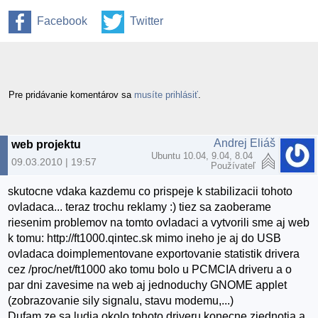
Facebook
Twitter
Pre pridávanie komentárov sa
musíte prihlásiť
.
Andrej Eliáš
web projektu
Ubuntu 10.04, 9.04, 8.04
09.03.2010 | 19:57
Používateľ
skutocne vdaka kazdemu co prispeje k stabilizacii tohoto
ovladaca... teraz trochu reklamy :) tiez sa zaoberame
riesenim problemov na tomto ovladaci a vytvorili sme aj web
k tomu: http://ft1000.qintec.sk mimo ineho je aj do USB
ovladaca doimplementovane exportovanie statistik drivera
cez /proc/net/ft1000 ako tomu bolo u PCMCIA driveru a o
par dni zavesime na web aj jednoduchy GNOME applet
(zobrazovanie sily signalu, stavu modemu,...)
Dufam ze sa ludia okolo tohoto driveru konecne zjednotia a