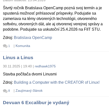
Dátum udalosti:
25.04.2026
Štvrtý ročník Bratislava OpenCamp pozná svoj termín a je
spustená možnosť prihlasovať príspevky. Podujatie sa
zameriava na témy otvorených technológii, otvoreného
softvéru, otvorených dát, ale aj otvorenej verejnej správy a
podobne. Podujatie sa uskutoční 25.4.2026 na FIIT STU.
Zdroj:
Bratislava OpenCamp
|
Komunita
1
Linus a Linus
30.11.2025 | 19:40
|
redhawk1975
Stavba počítača dvomi Linusmi
Zdroj:
Building a Computer with the CREATOR of Linux!
|
Zaujímavý článok
8
Devuan 6 Excalibur je vydaný