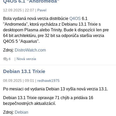
Q4OS 6.1 "Andromeda"
12.09.2025 | 22:07
|
Pavel
Bola vydaná nová verzia distribúcie
Q4OS
6.1
"Andromeda", ktorá vychádza z Debianu 13.1 Trixie s
desktopom Plasma alebo Trinity. Bude k dispozícii len pre
64 bit architektúru, pre 32 bit sa odporúča staršia verzia
Q4OS 5 "Aquarius".
Zdroj:
DistroWatch.com
|
Nová verzia
6
Debian 13.1 Trixie
08.09.2025 | 09:01
|
redhawk1975
Po mesiaci od vydania Debian 13 vyšla nová verzia 13.1.
Debian 13.1 Trixie opravuje 71 chýb a pridáva 16
bezpečnostných aktualizácií.
Zdroj:
Debian