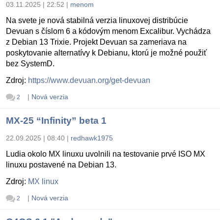
03.11.2025 | 22:52
|
menom
Na svete je nová stabilná verzia linuxovej distribúcie
Devuan s číslom 6 a kódovým menom Excalibur. Vychádza
z Debian 13 Trixie. Projekt Devuan sa zameriava na
poskytovanie alternatívy k Debianu, ktorú je možné použiť
bez SystemD.
Zdroj:
https://www.devuan.org/get-devuan
|
Nová verzia
2
MX-25 “Infinity” beta 1
22.09.2025 | 08:40
|
redhawk1975
Ludia okolo MX linuxu uvolnili na testovanie prvé ISO MX
linuxu postavené na Debian 13.
Zdroj:
MX linux
|
Nová verzia
2