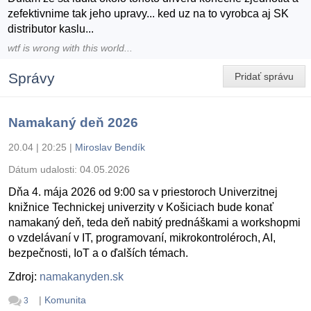
zefektivnime tak jeho upravy... ked uz na to vyrobca aj SK
distributor kaslu...
wtf is wrong with this world...
Správy
Pridať správu
Namakaný deň 2026
20.04 | 20:25
|
Miroslav Bendík
Dátum udalosti:
04.05.2026
Dňa 4. mája 2026 od 9:00 sa v priestoroch Univerzitnej
knižnice Technickej univerzity v Košiciach bude konať
namakaný deň, teda deň nabitý prednáškami a workshopmi
o vzdelávaní v IT, programovaní, mikrokontroléroch, AI,
bezpečnosti, IoT a o ďalších témach.
Zdroj:
namakanyden.sk
|
Komunita
3