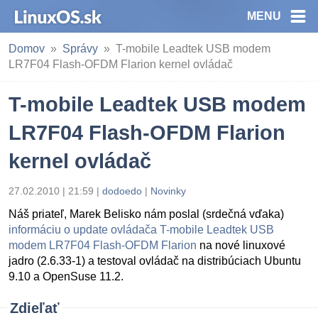
MENU
Domov
Správy
T-mobile Leadtek USB modem
LR7F04 Flash-OFDM Flarion kernel ovládač
T-mobile Leadtek USB modem
LR7F04 Flash-OFDM Flarion
kernel ovládač
27.02.2010 | 21:59
|
dodoedo
|
Novinky
Náš priateľ, Marek Belisko nám poslal (srdečná vďaka)
informáciu o update ovládača T-mobile Leadtek USB
modem LR7F04 Flash-OFDM Flarion
na nové linuxové
jadro (2.6.33-1) a testoval ovládač na distribúciach Ubuntu
9.10 a OpenSuse 11.2.
Zdieľať