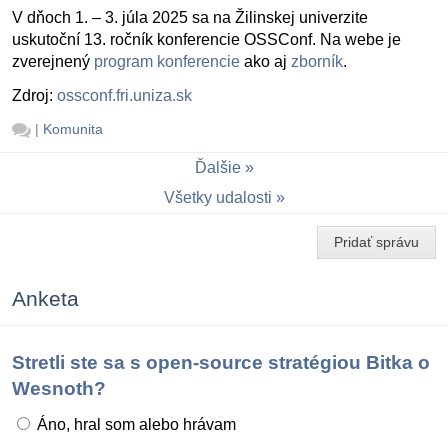
V dňoch 1. – 3. júla 2025 sa na Žilinskej univerzite
uskutoční 13. ročník konferencie OSSConf. Na webe je
zverejnený
program konferencie
ako aj
zborník
.
Zdroj:
ossconf.fri.uniza.sk
|
Komunita
Ďalšie
Všetky udalosti
Pridať správu
Anketa
Stretli ste sa s open-source stratégiou Bitka o
Wesnoth?
Áno, hral som alebo hrávam