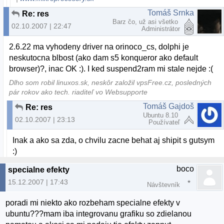
Tomáš Srnka
Re: res
Barz čo, už asi všetko
02.10.2007 | 22:47
Administrátor
2.6.22 ma vyhodeny driver na orinoco_cs, dolphi je
neskutocna blbost (ako dam s5 konqueror ako default
browser)?, inac OK :). I ked suspend2ram mi stale nejde :(
Dlho som robil linuxos.sk, neskôr založil vpsFree.cz, posledných
pár rokov ako tech. riaditeľ vo Websupporte
Tomáš Gajdoš
Re: res
Ubuntu 8.10
02.10.2007 | 23:13
Používateľ
Inak a ako sa zda, o chvilu zacne behat aj shipit s gutsym
:)
boco
specialne efekty
15.12.2007 | 17:43
Návštevník
poradi mi niekto ako rozbeham specialne efekty v
ubuntu???mam iba integrovanu grafiku so zdielanou