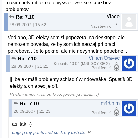
musim potvrdit to, co je vyssie - vsetko slape bez
problemov.
Vlado
Re: 7.10
28.09.2007 | 15:52
Návštevník
Ved ano, 3D efekty som si popozeral na desktope, ale
nemozem povedat, ze by som ich naozaj pri praci
potreboval. Je to pekne, ale nie nevyhnutne potrebne...
Viliam Oravec
Re: 7.10
Kubuntu 10.04 (MSI GX700PX)
28.09.2007 | 21:21
Používateľ
jj iba ak máš problémy schladiť windowsáka. Spustíš 3D
efekty a chlapec je off.
Všichni mněli ruce od krve, jenom já hubu... :)
m4rtin.m
Re: 7.10
28.09.2007 | 21:23
Používateľ
asi tak :-)
ungzip my pants and suck my tarballs
:P