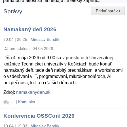
pamatou a akosi sa mi nedaju tie efekty zapnut...
Správy
Pridať správu
Namakaný deň 2026
20.04 | 20:25
|
Miroslav Bendík
Dátum udalosti:
04.05.2026
Dňa 4. mája 2026 od 9:00 sa v priestoroch Univerzitnej
knižnice Technickej univerzity v Košiciach bude konať
namakaný deň, teda deň nabitý prednáškami a workshopmi
o vzdelávaní v IT, programovaní, mikrokontroléroch, AI,
bezpečnosti, IoT a o ďalších témach.
Zdroj:
namakanyden.sk
|
Komunita
3
Konferencia OSSConf 2026
10.04 | 19:03
|
Miroslav Bendík