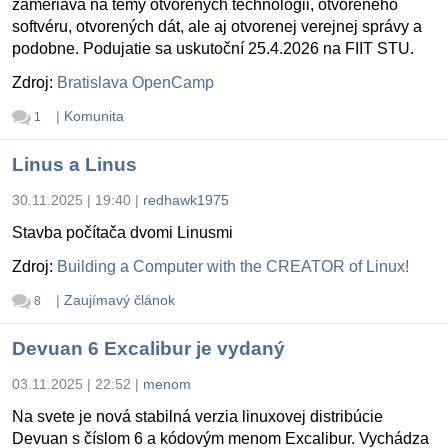
zameriava na témy otvorených technológii, otvoreného
softvéru, otvorených dát, ale aj otvorenej verejnej správy a
podobne. Podujatie sa uskutoční 25.4.2026 na FIIT STU.
Zdroj:
Bratislava OpenCamp
|
Komunita
1
Linus a Linus
30.11.2025 | 19:40
|
redhawk1975
Stavba počítača dvomi Linusmi
Zdroj:
Building a Computer with the CREATOR of Linux!
|
Zaujímavý článok
8
Devuan 6 Excalibur je vydaný
03.11.2025 | 22:52
|
menom
Na svete je nová stabilná verzia linuxovej distribúcie
Devuan s číslom 6 a kódovým menom Excalibur. Vychádza