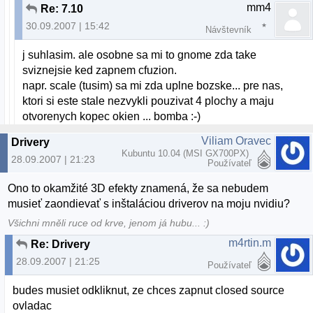
mm4
Re: 7.10
30.09.2007 | 15:42
Návštevník
j suhlasim. ale osobne sa mi to gnome zda take
sviznejsie ked zapnem cfuzion.
napr. scale (tusim) sa mi zda uplne bozske... pre nas,
ktori si este stale nezvykli pouzivat 4 plochy a maju
otvorenych kopec okien ... bomba :-)
Viliam Oravec
Drivery
Kubuntu 10.04 (MSI GX700PX)
28.09.2007 | 21:23
Používateľ
Ono to okamžité 3D efekty znamená, že sa nebudem
musieť zaondievať s inštaláciou driverov na moju nvidiu?
Všichni mněli ruce od krve, jenom já hubu... :)
m4rtin.m
Re: Drivery
28.09.2007 | 21:25
Používateľ
budes musiet odkliknut, ze chces zapnut closed source
ovladac