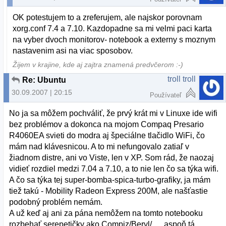
OK potestujem to a zreferujem, ale najskor porovnam
xorg.conf 7.4 a 7.10. Kazdopadne sa mi velmi paci karta
na vyber dvoch monitorov- notebook a externy s moznym
nastavenim asi na viac sposobov.
Žijem v krajine, kde aj zajtra znamená predvčerom :-)
troll troll
Re: Ubuntu
30.09.2007 | 20:15
Používateľ
No ja sa môžem pochváliť, že prvý krát mi v Linuxe ide wifi
bez problémov a dokonca na mojom Compaq Presario
R4060EA svieti do modra aj špeciálne tlačidlo WiFi, čo
mám nad klávesnicou. A to mi nefungovalo zatiaľ v
žiadnom distre, ani vo Viste, len v XP. Som rád, že naozaj
vidieť rozdiel medzi 7.04 a 7.10, a to nie len čo sa týka wifi.
A čo sa týka tej super-bomba-spica-turbo-grafiky, ja mám
tiež takú - Mobility Radeon Express 200M, ale našťastie
podobný problém nemám.
A už keď aj ani za pána nemôžem na tomto notebooku
rozbehať serepetičky ako Compiz/Beryl/... , aspoň tá