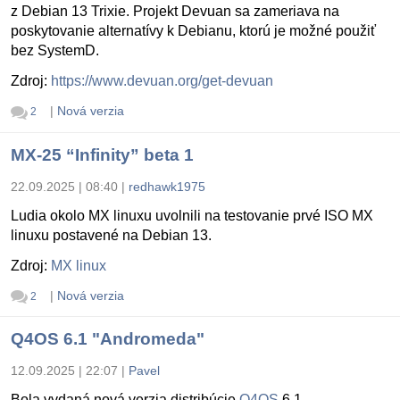
z Debian 13 Trixie. Projekt Devuan sa zameriava na
poskytovanie alternatívy k Debianu, ktorú je možné použiť
bez SystemD.
Zdroj:
https://www.devuan.org/get-devuan
|
Nová verzia
2
MX-25 “Infinity” beta 1
22.09.2025 | 08:40
|
redhawk1975
Ludia okolo MX linuxu uvolnili na testovanie prvé ISO MX
linuxu postavené na Debian 13.
Zdroj:
MX linux
|
Nová verzia
2
Q4OS 6.1 "Andromeda"
12.09.2025 | 22:07
|
Pavel
Bola vydaná nová verzia distribúcie
Q4OS
6.1