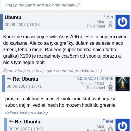
ungzip my pants and suck my tarballs
:P
Peter
Ubuntu
Mint
30.09.2007 | 16:38
Používateľ
Konecne mi asi pojde wifi- Asus A9Rp, este to pojdem overit
do kaviarne. Ale co sa tyka grafiky, dufam ze sa este nieco
zmeni, lebo u mojej Radeon (super-bomba-spica-turbo-
grafika) X200 je rozpadnuty cca 5cm od spodku obrazu a
nic s tym nejde robit.
Žijem v krajine, kde aj zajtra znamená predvčerom :-)
Stanislav Hoferek
Re: Ubuntu
Greenie 18.04
30.09.2007 | 17:41
Používateľ
prosim ta ak budes musiet kvoli tomu stahovat nejaky
subor, daj mi vediet. nech ho mozem hodit do greenie
tlačené knihy a e-knihy
Peter
Re: Ubuntu
Mint
30.09.2007 | 19:31
Používateľ