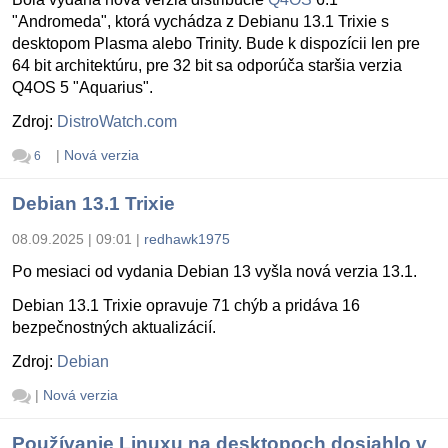
"Andromeda", ktorá vychádza z Debianu 13.1 Trixie s
desktopom Plasma alebo Trinity. Bude k dispozícii len pre
64 bit architektúru, pre 32 bit sa odporúča staršia verzia
Q4OS 5 "Aquarius".
Zdroj:
DistroWatch.com
|
Nová verzia
6
Debian 13.1 Trixie
08.09.2025 | 09:01
|
redhawk1975
Po mesiaci od vydania Debian 13 vyšla nová verzia 13.1.
Debian 13.1 Trixie opravuje 71 chýb a pridáva 16
bezpečnostných aktualizácií.
Zdroj:
Debian
|
Nová verzia
Používanie Linuxu na desktopoch dosiahlo v