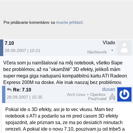
Pre pridávanie komentárov sa
musíte prihlásiť
.
Vlado
7.10
28.09.2007 | 10:21
Návštevník
Včera som ju nainštaloval na môj notebook, všetko šlape
bez problémov, až na "okamžité" 3D efekty, jelikoš mám
super mega giga nadupanú kompatibilnú kartu ATI Radeon
Express 200M na doske. Ale inak naozaj bez problémov.
dusan
Re: 7.10
Arch Linux + Openbox
28.09.2007 | 15:35
Používateľ
Pokial ide o 3D efekty, asi je to vec vkusu. Mam tiez
notebook s ATI a podarilo sa mi pred casom 3D efekty
spojazdnit, ale priznam sa, ze ma po desiatich minutach
omrzeli. A pokial ide o novu 7.10, pouzivam ju od tribe5 a