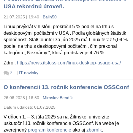
USA rekordnú úroveň.
21.07.2025 | 19:40
|
Balin50
Linux prvýkrát v histórii prekročil 5 % podiel na trhu s
desktopovými počítačmi v USA . Podľa globálnych štatistík
spoločnosti StatCounter za jún 2025 má Linux teraz 5,04 %
podiel na trhu s desktopovými počítačmi, čím prekonal
kategóriu „ Neznámy “, ktorá predstavuje 4,76 %.
Zdroj:
https://news.itsfoss.com/linux-desktop-usage-usa/
|
IT novinky
2
O konferencii 13. ročník konferencie OSSConf
26.06.2025 | 16:50
|
Miroslav Bendík
Dátum udalosti:
01.07.2025
V dňoch 1. – 3. júla 2025 sa na Žilinskej univerzite
uskutoční 13. ročník konferencie OSSConf. Na webe je
zverejnený
program konferencie
ako aj
zborník
.