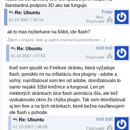
štandardná podpora 3D ako tak funguje.
Peter
Re: Ubuntu
Mint
01.10.2007 | 00:16
Používateľ
ak to mas rozbehane na 64bit, ide flash?
Žijem v krajine, kde aj zajtra znamená predvčerom :-)
troll troll
Re: Ubuntu
01.10.2007 | 07:52
Používateľ
Keď som spustil vo Firefoxe stránku, ktorá vyžaduje
flash, ponúklo mi na inštaláciu dva pluginy - adobe a
voľný. nainštaloval som ten od adobe, doinštalovalo to
samo nejaké 32bit knižnice a fungoval. Len pri
niektorých stránkach síce flash animácia išla, ale tiež
vyskakovalo okno že chýba plugin. Tak som doinštaloval
aj ten free a na tých stránkach, ktoré bežne navštevujem
ide flash v pohode.
troll troll
Re: Ubuntu
01.10.2007 | 08:05
Používateľ