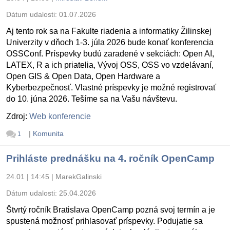
Dátum udalosti:
01.07.2026
Aj tento rok sa na Fakulte riadenia a informatiky Žilinskej
Univerzity v dňoch 1-3. júla 2026 bude konať konferencia
OSSConf. Príspevky budú zaradené v sekciách: Open AI,
LATEX, R a ich priatelia, Vývoj OSS, OSS vo vzdelávaní,
Open GIS & Open Data, Open Hardware a
Kyberbezpečnosť. Vlastné príspevky je možné registrovať
do 10. júna 2026. Tešíme sa na Vašu návštevu.
Zdroj:
Web konferencie
|
Komunita
1
Prihláste prednášku na 4. ročník OpenCamp
24.01 | 14:45
|
MarekGalinski
Dátum udalosti:
25.04.2026
Štvrtý ročník Bratislava OpenCamp pozná svoj termín a je
spustená možnosť prihlasovať príspevky. Podujatie sa