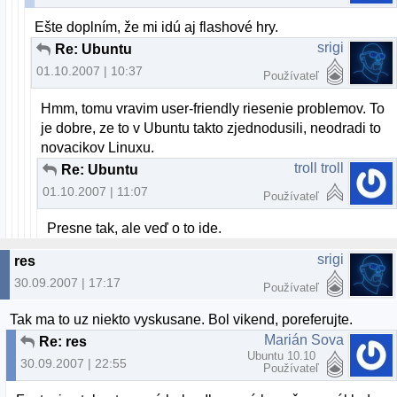
Ešte doplním, že mi idú aj flashové hry.
srigi
Re: Ubuntu
01.10.2007 | 10:37
Používateľ
Hmm, tomu vravim user-friendly riesenie problemov. To
je dobre, ze to v Ubuntu takto zjednodusili, neodradi to
novacikov Linuxu.
troll troll
Re: Ubuntu
01.10.2007 | 11:07
Používateľ
Presne tak, ale veď o to ide.
srigi
res
30.09.2007 | 17:17
Používateľ
Tak ma to uz niekto vyskusane. Bol vikend, poreferujte.
Marián Sova
Re: res
Ubuntu 10.10
30.09.2007 | 22:55
Používateľ