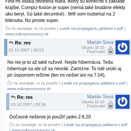
Fest mi ostala otvorená huba. Ikony sú konečne v základe
krajšie. Compiz-fusion je super (nemá také brutálne efekty
ako beryl. Sú také decentné) . Wifi som rozbehal na 2
kliknutia. No proste super.
Čo ťa nezabije, to ťa posilní |
Leták na propagáciu jabbera v pdf
|
www.mikroprocesory.sk
Marián Sova
Re: res
Ubuntu 10.10
01.10.2007 | 00:53
Používateľ
No nie je to až také ružové. Nejde hibernácia. Teda
hibernuje sa ale už sa nevráti. Zamrzne. To isté urobí aj
pri úspornom režime (ten mi nešiel ani na 7.04).
Čo ťa nezabije, to ťa posilní |
Leták na propagáciu jabbera v pdf
|
www.mikroprocesory.sk
Marián Sova
Re: res
Ubuntu 10.10
03.10.2007 | 00:34
Používateľ
Dočasné riešenie je použiť jadro 2.6.20
Čo ťa nezabije, to ťa posilní |
Leták na propagáciu jabbera v pdf
|
www.mikroprocesory.sk