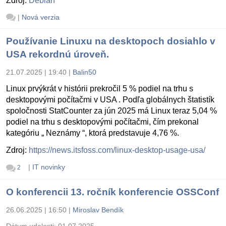
Zdroj:
Debian
|
Nová verzia
Používanie Linuxu na desktopoch dosiahlo v
USA rekordnú úroveň.
21.07.2025 | 19:40
|
Balin50
Linux prvýkrát v histórii prekročil 5 % podiel na trhu s
desktopovými počítačmi v USA . Podľa globálnych štatistík
spoločnosti StatCounter za jún 2025 má Linux teraz 5,04 %
podiel na trhu s desktopovými počítačmi, čím prekonal
kategóriu „ Neznámy “, ktorá predstavuje 4,76 %.
Zdroj:
https://news.itsfoss.com/linux-desktop-usage-usa/
|
IT novinky
2
O konferencii 13. ročník konferencie OSSConf
26.06.2025 | 16:50
|
Miroslav Bendík
Dátum udalosti:
01.07.2025