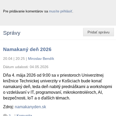
Pre pridávanie komentárov sa
musíte prihlásiť
.
Správy
Pridať správu
Namakaný deň 2026
20.04 | 20:25
|
Miroslav Bendík
Dátum udalosti:
04.05.2026
Dňa 4. mája 2026 od 9:00 sa v priestoroch Univerzitnej
knižnice Technickej univerzity v Košiciach bude konať
namakaný deň, teda deň nabitý prednáškami a workshopmi
o vzdelávaní v IT, programovaní, mikrokontroléroch, AI,
bezpečnosti, IoT a o ďalších témach.
Zdroj:
namakanyden.sk
|
Komunita
3