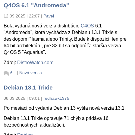
Q4OS 6.1 "Andromeda"
12.09.2025 | 22:07
|
Pavel
Bola vydaná nová verzia distribúcie
Q4OS
6.1
"Andromeda", ktorá vychádza z Debianu 13.1 Trixie s
desktopom Plasma alebo Trinity. Bude k dispozícii len pre
64 bit architektúru, pre 32 bit sa odporúča staršia verzia
Q4OS 5 "Aquarius".
Zdroj:
DistroWatch.com
|
Nová verzia
6
Debian 13.1 Trixie
08.09.2025 | 09:01
|
redhawk1975
Po mesiaci od vydania Debian 13 vyšla nová verzia 13.1.
Debian 13.1 Trixie opravuje 71 chýb a pridáva 16
bezpečnostných aktualizácií.