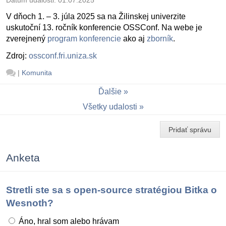
V dňoch 1. – 3. júla 2025 sa na Žilinskej univerzite
uskutoční 13. ročník konferencie OSSConf. Na webe je
zverejnený
program konferencie
ako aj
zborník
.
Zdroj:
ossconf.fri.uniza.sk
|
Komunita
Ďalšie
Všetky udalosti
Pridať správu
Anketa
Stretli ste sa s open-source stratégiou Bitka o
Wesnoth?
Áno, hral som alebo hrávam