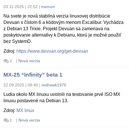
03.11.2025 | 22:52
|
menom
Na svete je nová stabilná verzia linuxovej distribúcie
Devuan s číslom 6 a kódovým menom Excalibur. Vychádza
z Debian 13 Trixie. Projekt Devuan sa zameriava na
poskytovanie alternatívy k Debianu, ktorú je možné použiť
bez SystemD.
Zdroj:
https://www.devuan.org/get-devuan
|
Nová verzia
2
MX-25 “Infinity” beta 1
22.09.2025 | 08:40
|
redhawk1975
Ludia okolo MX linuxu uvolnili na testovanie prvé ISO MX
linuxu postavené na Debian 13.
Zdroj:
MX linux
|
Nová verzia
2