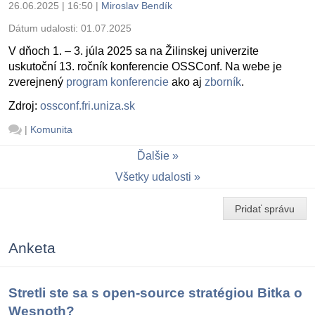
26.06.2025 | 16:50
|
Miroslav Bendík
Dátum udalosti:
01.07.2025
V dňoch 1. – 3. júla 2025 sa na Žilinskej univerzite
uskutoční 13. ročník konferencie OSSConf. Na webe je
zverejnený
program konferencie
ako aj
zborník
.
Zdroj:
ossconf.fri.uniza.sk
|
Komunita
Ďalšie
Všetky udalosti
Pridať správu
Anketa
Stretli ste sa s open-source stratégiou Bitka o
Wesnoth?