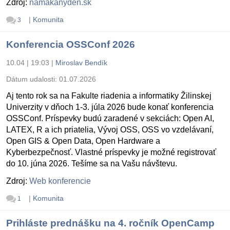
Zdroj:
namakanyden.sk
|
Komunita
3
Konferencia OSSConf 2026
10.04 | 19:03
|
Miroslav Bendík
Dátum udalosti:
01.07.2026
Aj tento rok sa na Fakulte riadenia a informatiky Žilinskej
Univerzity v dňoch 1-3. júla 2026 bude konať konferencia
OSSConf. Príspevky budú zaradené v sekciách: Open AI,
LATEX, R a ich priatelia, Vývoj OSS, OSS vo vzdelávaní,
Open GIS & Open Data, Open Hardware a
Kyberbezpečnosť. Vlastné príspevky je možné registrovať
do 10. júna 2026. Tešíme sa na Vašu návštevu.
Zdroj:
Web konferencie
|
Komunita
1
Prihláste prednášku na 4. ročník OpenCamp