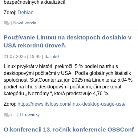
bezpečnostných aktualizácií.
Zdroj:
Debian
|
Nová verzia
Používanie Linuxu na desktopoch dosiahlo v
USA rekordnú úroveň.
21.07.2025 | 19:40
|
Balin50
Linux prvýkrát v histórii prekročil 5 % podiel na trhu s
desktopovými počítačmi v USA . Podľa globálnych štatistík
spoločnosti StatCounter za jún 2025 má Linux teraz 5,04 %
podiel na trhu s desktopovými počítačmi, čím prekonal
kategóriu „ Neznámy “, ktorá predstavuje 4,76 %.
Zdroj:
https://news.itsfoss.com/linux-desktop-usage-usa/
|
IT novinky
2
O konferencii 13. ročník konferencie OSSConf