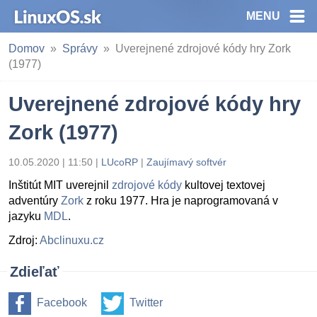
MENU
Domov
Správy
Uverejnené zdrojové kódy hry Zork
(1977)
Uverejnené zdrojové kódy hry
Zork (1977)
10.05.2020 | 11:50
|
LUcoRP
|
Zaujímavý softvér
Inštitút MIT uverejnil
zdrojové kódy
kultovej textovej
adventúry
Zork
z roku 1977. Hra je naprogramovaná v
jazyku
MDL
.
Zdroj:
Abclinuxu.cz
Zdieľať
Facebook
Twitter