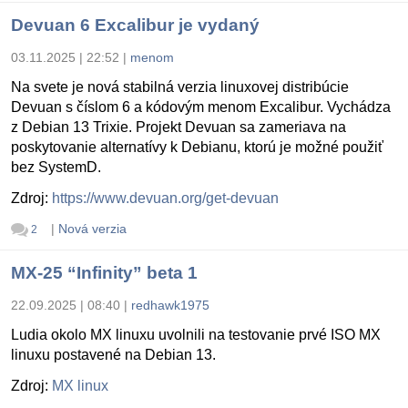
Devuan 6 Excalibur je vydaný
03.11.2025 | 22:52
|
menom
Na svete je nová stabilná verzia linuxovej distribúcie
Devuan s číslom 6 a kódovým menom Excalibur. Vychádza
z Debian 13 Trixie. Projekt Devuan sa zameriava na
poskytovanie alternatívy k Debianu, ktorú je možné použiť
bez SystemD.
Zdroj:
https://www.devuan.org/get-devuan
|
Nová verzia
2
MX-25 “Infinity” beta 1
22.09.2025 | 08:40
|
redhawk1975
Ludia okolo MX linuxu uvolnili na testovanie prvé ISO MX
linuxu postavené na Debian 13.
Zdroj:
MX linux