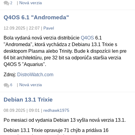
|
Nová verzia
2
Q4OS 6.1 "Andromeda"
12.09.2025 | 22:07
|
Pavel
Bola vydaná nová verzia distribúcie
Q4OS
6.1
"Andromeda", ktorá vychádza z Debianu 13.1 Trixie s
desktopom Plasma alebo Trinity. Bude k dispozícii len pre
64 bit architektúru, pre 32 bit sa odporúča staršia verzia
Q4OS 5 "Aquarius".
Zdroj:
DistroWatch.com
|
Nová verzia
6
Debian 13.1 Trixie
08.09.2025 | 09:01
|
redhawk1975
Po mesiaci od vydania Debian 13 vyšla nová verzia 13.1.
Debian 13.1 Trixie opravuje 71 chýb a pridáva 16