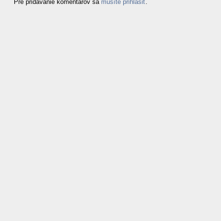
Pre pridávanie komentárov sa
musíte prihlásiť
.