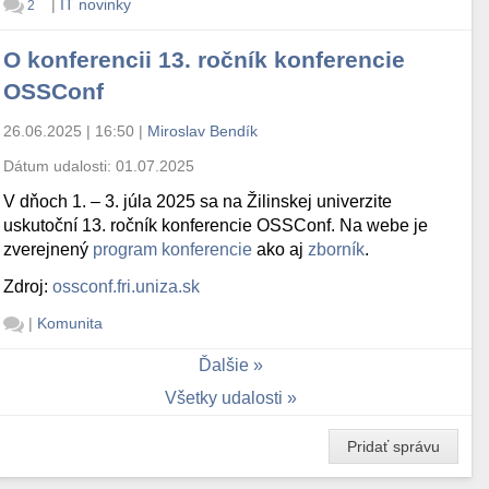
|
IT novinky
2
O konferencii 13. ročník konferencie
OSSConf
26.06.2025 | 16:50
|
Miroslav Bendík
Dátum udalosti:
01.07.2025
V dňoch 1. – 3. júla 2025 sa na Žilinskej univerzite
uskutoční 13. ročník konferencie OSSConf. Na webe je
zverejnený
program konferencie
ako aj
zborník
.
Zdroj:
ossconf.fri.uniza.sk
|
Komunita
Ďalšie
Všetky udalosti
Pridať správu