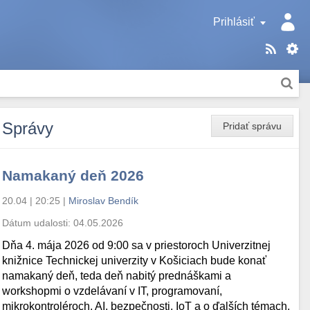
Prihlásiť
Správy
Pridať správu
Namakaný deň 2026
20.04 | 20:25
|
Miroslav Bendík
Dátum udalosti:
04.05.2026
Dňa 4. mája 2026 od 9:00 sa v priestoroch Univerzitnej
knižnice Technickej univerzity v Košiciach bude konať
namakaný deň, teda deň nabitý prednáškami a
workshopmi o vzdelávaní v IT, programovaní,
mikrokontroléroch, AI, bezpečnosti, IoT a o ďalších témach.