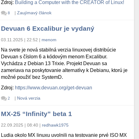
Zdroj:
Building a Computer with the CREATOR of Linux!
|
Zaujímavý článok
8
Devuan 6 Excalibur je vydaný
03.11.2025 | 22:52
|
menom
Na svete je nová stabilná verzia linuxovej distribúcie
Devuan s číslom 6 a kódovým menom Excalibur.
Vychádza z Debian 13 Trixie. Projekt Devuan sa
zameriava na poskytovanie alternatívy k Debianu, ktorú je
možné použiť bez SystemD.
Zdroj:
https://www.devuan.org/get-devuan
|
Nová verzia
2
MX-25 “Infinity” beta 1
22.09.2025 | 08:40
|
redhawk1975
Ludia okolo MX linuxu uvolnili na testovanie prvé ISO MX