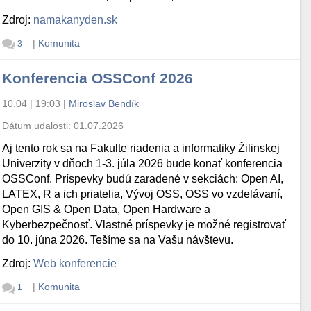
Zdroj:
namakanyden.sk
|
Komunita
3
Konferencia OSSConf 2026
10.04 | 19:03
|
Miroslav Bendík
Dátum udalosti:
01.07.2026
Aj tento rok sa na Fakulte riadenia a informatiky Žilinskej
Univerzity v dňoch 1-3. júla 2026 bude konať konferencia
OSSConf. Príspevky budú zaradené v sekciách: Open AI,
LATEX, R a ich priatelia, Vývoj OSS, OSS vo vzdelávaní,
Open GIS & Open Data, Open Hardware a
Kyberbezpečnosť. Vlastné príspevky je možné registrovať
do 10. júna 2026. Tešíme sa na Vašu návštevu.
Zdroj:
Web konferencie
|
Komunita
1