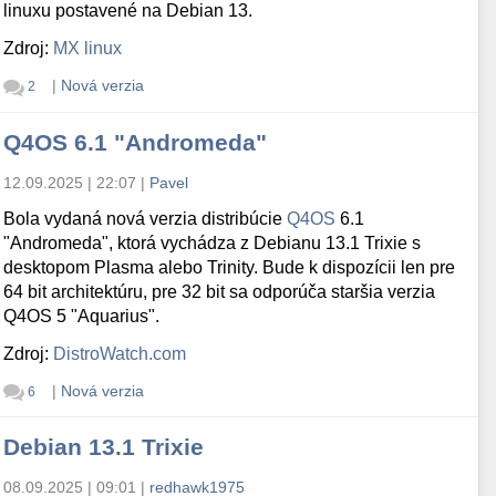
linuxu postavené na Debian 13.
Zdroj:
MX linux
|
Nová verzia
2
Q4OS 6.1 "Andromeda"
12.09.2025 | 22:07
|
Pavel
Bola vydaná nová verzia distribúcie
Q4OS
6.1
"Andromeda", ktorá vychádza z Debianu 13.1 Trixie s
desktopom Plasma alebo Trinity. Bude k dispozícii len pre
64 bit architektúru, pre 32 bit sa odporúča staršia verzia
Q4OS 5 "Aquarius".
Zdroj:
DistroWatch.com
|
Nová verzia
6
Debian 13.1 Trixie
08.09.2025 | 09:01
|
redhawk1975