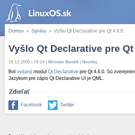
Domov
Správy
Vyšlo Qt Declarative pre Qt 4.6.0
Vyšlo Qt Declarative pre Qt
19.12.2009 | 19:14
|
Miroslav Bendík
|
Novinky
Bol
vydaný
modul
Qt Declarative
pre Qt 4.6.0. Sú zverejnen
Jazykom pre zápis Qt Declarative UI je QML.
Zdieľať
Facebook
Twitter