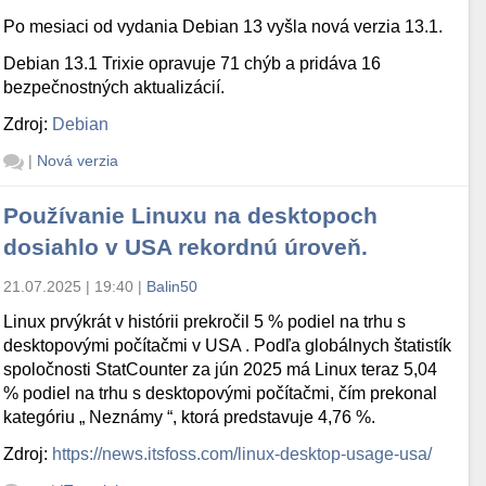
Po mesiaci od vydania Debian 13 vyšla nová verzia 13.1.
Debian 13.1 Trixie opravuje 71 chýb a pridáva 16
bezpečnostných aktualizácií.
Zdroj:
Debian
|
Nová verzia
Používanie Linuxu na desktopoch
dosiahlo v USA rekordnú úroveň.
21.07.2025 | 19:40
|
Balin50
Linux prvýkrát v histórii prekročil 5 % podiel na trhu s
desktopovými počítačmi v USA . Podľa globálnych štatistík
spoločnosti StatCounter za jún 2025 má Linux teraz 5,04
% podiel na trhu s desktopovými počítačmi, čím prekonal
kategóriu „ Neznámy “, ktorá predstavuje 4,76 %.
Zdroj:
https://news.itsfoss.com/linux-desktop-usage-usa/