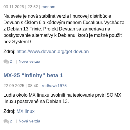
03.11.2025 | 22:52
|
menom
Na svete je nová stabilná verzia linuxovej distribúcie
Devuan s číslom 6 a kódovým menom Excalibur. Vychádza
z Debian 13 Trixie. Projekt Devuan sa zameriava na
poskytovanie alternatívy k Debianu, ktorú je možné použiť
bez SystemD.
Zdroj:
https://www.devuan.org/get-devuan
|
Nová verzia
2
MX-25 “Infinity” beta 1
22.09.2025 | 08:40
|
redhawk1975
Ludia okolo MX linuxu uvolnili na testovanie prvé ISO MX
linuxu postavené na Debian 13.
Zdroj:
MX linux
|
Nová verzia
2