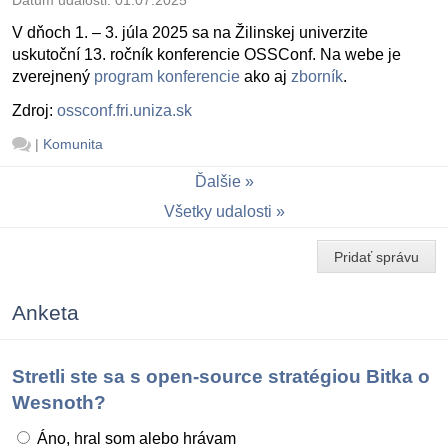
V dňoch 1. – 3. júla 2025 sa na Žilinskej univerzite
uskutoční 13. ročník konferencie OSSConf. Na webe je
zverejnený
program konferencie
ako aj
zborník
.
Zdroj:
ossconf.fri.uniza.sk
|
Komunita
Ďalšie
Všetky udalosti
Pridať správu
Anketa
Stretli ste sa s open-source stratégiou Bitka o
Wesnoth?
Áno, hral som alebo hrávam