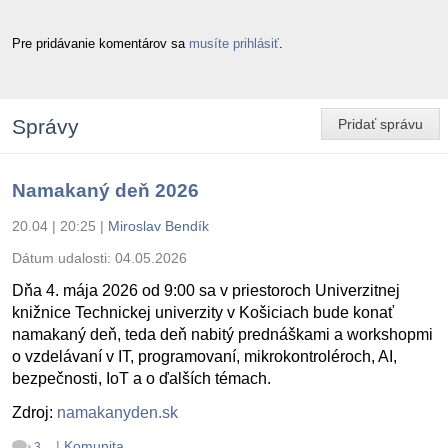
Pre pridávanie komentárov sa
musíte prihlásiť
.
Správy
Pridať správu
Namakaný deň 2026
20.04 | 20:25
|
Miroslav Bendík
Dátum udalosti:
04.05.2026
Dňa 4. mája 2026 od 9:00 sa v priestoroch Univerzitnej
knižnice Technickej univerzity v Košiciach bude konať
namakaný deň, teda deň nabitý prednáškami a workshopmi
o vzdelávaní v IT, programovaní, mikrokontroléroch, AI,
bezpečnosti, IoT a o ďalších témach.
Zdroj:
namakanyden.sk
|
Komunita
3