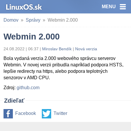
MENU
Domov
Správy
Webmin 2.000
Webmin 2.000
24.08.2022 | 06:37
|
Miroslav Bendík
|
Nová verzia
Bola vydaná verzia 2.000 webového správcu serverov
Webmin. V novej verzii pribudla napríklad podpora HSTS,
lepšie redirecty na https, alebo podpora teplotných
senzorov v AMD CPU.
Zdroj:
github.com
Zdieľať
Facebook
Twitter