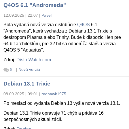
Q4OS 6.1 "Andromeda"
12.09.2025 | 22:07
|
Pavel
Bola vydaná nová verzia distribúcie
Q4OS
6.1
"Andromeda", ktorá vychádza z Debianu 13.1 Trixie s
desktopom Plasma alebo Trinity. Bude k dispozícii len pre
64 bit architektúru, pre 32 bit sa odporúča staršia verzia
Q4OS 5 "Aquarius".
Zdroj:
DistroWatch.com
|
Nová verzia
6
Debian 13.1 Trixie
08.09.2025 | 09:01
|
redhawk1975
Po mesiaci od vydania Debian 13 vyšla nová verzia 13.1.
Debian 13.1 Trixie opravuje 71 chýb a pridáva 16
bezpečnostných aktualizácií.