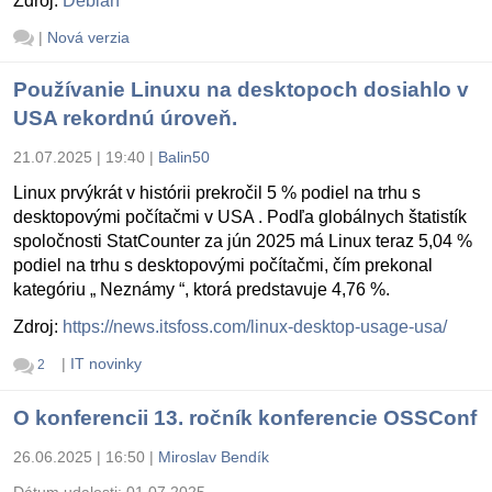
Zdroj:
Debian
|
Nová verzia
Používanie Linuxu na desktopoch dosiahlo v
USA rekordnú úroveň.
21.07.2025 | 19:40
|
Balin50
Linux prvýkrát v histórii prekročil 5 % podiel na trhu s
desktopovými počítačmi v USA . Podľa globálnych štatistík
spoločnosti StatCounter za jún 2025 má Linux teraz 5,04 %
podiel na trhu s desktopovými počítačmi, čím prekonal
kategóriu „ Neznámy “, ktorá predstavuje 4,76 %.
Zdroj:
https://news.itsfoss.com/linux-desktop-usage-usa/
|
IT novinky
2
O konferencii 13. ročník konferencie OSSConf
26.06.2025 | 16:50
|
Miroslav Bendík
Dátum udalosti:
01.07.2025