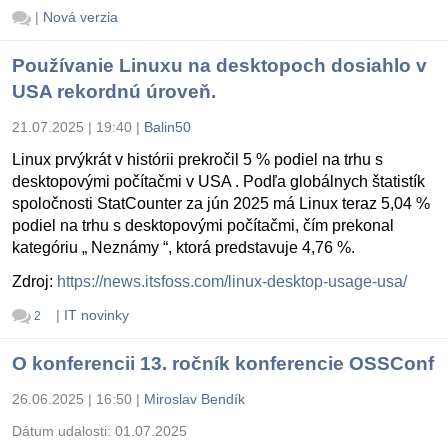
|
Nová verzia
Používanie Linuxu na desktopoch dosiahlo v
USA rekordnú úroveň.
21.07.2025 | 19:40
|
Balin50
Linux prvýkrát v histórii prekročil 5 % podiel na trhu s
desktopovými počítačmi v USA . Podľa globálnych štatistík
spoločnosti StatCounter za jún 2025 má Linux teraz 5,04 %
podiel na trhu s desktopovými počítačmi, čím prekonal
kategóriu „ Neznámy “, ktorá predstavuje 4,76 %.
Zdroj:
https://news.itsfoss.com/linux-desktop-usage-usa/
|
IT novinky
2
O konferencii 13. ročník konferencie OSSConf
26.06.2025 | 16:50
|
Miroslav Bendík
Dátum udalosti:
01.07.2025