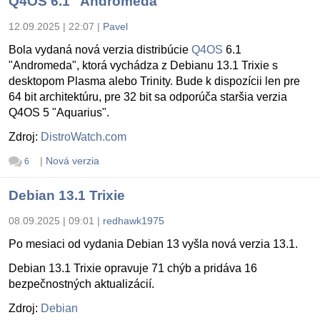
Q4OS 6.1 "Andromeda"
12.09.2025 | 22:07
|
Pavel
Bola vydaná nová verzia distribúcie
Q4OS
6.1
"Andromeda", ktorá vychádza z Debianu 13.1 Trixie s
desktopom Plasma alebo Trinity. Bude k dispozícii len pre
64 bit architektúru, pre 32 bit sa odporúča staršia verzia
Q4OS 5 "Aquarius".
Zdroj:
DistroWatch.com
|
Nová verzia
6
Debian 13.1 Trixie
08.09.2025 | 09:01
|
redhawk1975
Po mesiaci od vydania Debian 13 vyšla nová verzia 13.1.
Debian 13.1 Trixie opravuje 71 chýb a pridáva 16
bezpečnostných aktualizácií.
Zdroj:
Debian