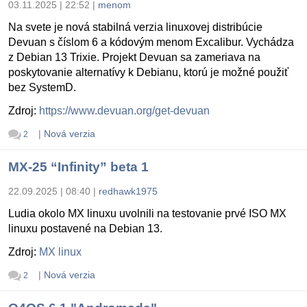
03.11.2025 | 22:52
|
menom
Na svete je nová stabilná verzia linuxovej distribúcie
Devuan s číslom 6 a kódovým menom Excalibur. Vychádza
z Debian 13 Trixie. Projekt Devuan sa zameriava na
poskytovanie alternatívy k Debianu, ktorú je možné použiť
bez SystemD.
Zdroj:
https://www.devuan.org/get-devuan
|
Nová verzia
2
MX-25 “Infinity” beta 1
22.09.2025 | 08:40
|
redhawk1975
Ludia okolo MX linuxu uvolnili na testovanie prvé ISO MX
linuxu postavené na Debian 13.
Zdroj:
MX linux
|
Nová verzia
2