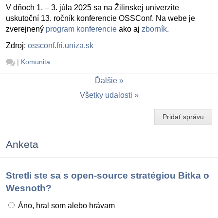
V dňoch 1. – 3. júla 2025 sa na Žilinskej univerzite
uskutoční 13. ročník konferencie OSSConf. Na webe je
zverejnený
program konferencie
ako aj
zborník
.
Zdroj:
ossconf.fri.uniza.sk
|
Komunita
Ďalšie
Všetky udalosti
Pridať správu
Anketa
Stretli ste sa s open-source stratégiou Bitka o
Wesnoth?
Áno, hral som alebo hrávam