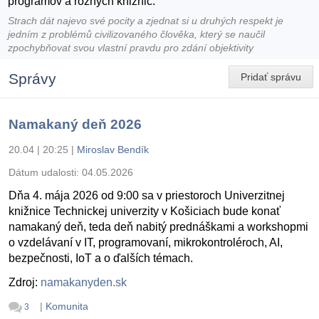
programov a roznych kniznic.
Strach dát najevo své pocity a zjednat si u druhých respekt je
jedním z problémů civilizovaného člověka, který se naučil
zpochybňovat svou vlastní pravdu pro zdání objektivity
Správy
Pridať správu
Namakaný deň 2026
20.04 | 20:25
|
Miroslav Bendík
Dátum udalosti:
04.05.2026
Dňa 4. mája 2026 od 9:00 sa v priestoroch Univerzitnej
knižnice Technickej univerzity v Košiciach bude konať
namakaný deň, teda deň nabitý prednáškami a workshopmi
o vzdelávaní v IT, programovaní, mikrokontroléroch, AI,
bezpečnosti, IoT a o ďalších témach.
Zdroj:
namakanyden.sk
|
Komunita
3