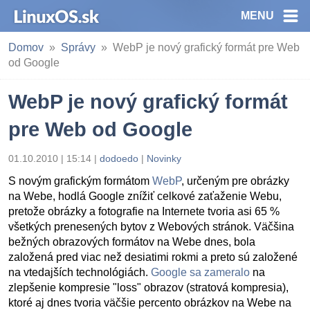
MENU
Domov
Správy
WebP je nový grafický formát pre Web
od Google
WebP je nový grafický formát
pre Web od Google
01.10.2010 | 15:14
|
dodoedo
|
Novinky
S novým grafickým formátom
WebP
, určeným pre obrázky
na Webe, hodlá Google znížiť celkové zaťaženie Webu,
pretože obrázky a fotografie na Internete tvoria asi 65 %
všetkých prenesených bytov z Webových stránok. Väčšina
bežných obrazových formátov na Webe dnes, bola
založená pred viac než desiatimi rokmi a preto sú založené
na vtedajších technológiách.
Google sa zameralo
na
zlepšenie kompresie "loss" obrazov (stratová kompresia),
ktoré aj dnes tvoria väčšie percento obrázkov na Webe na