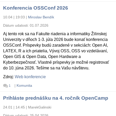
Konferencia OSSConf 2026
10.04 | 19:03
|
Miroslav Bendík
Dátum udalosti:
01.07.2026
Aj tento rok sa na Fakulte riadenia a informatiky Žilinskej
Univerzity v dňoch 1-3. júla 2026 bude konať konferencia
OSSConf. Príspevky budú zaradené v sekciách: Open AI,
LATEX, R a ich priatelia, Vývoj OSS, OSS vo vzdelávaní,
Open GIS & Open Data, Open Hardware a
Kyberbezpečnosť. Vlastné príspevky je možné registrovať
do 10. júna 2026. Tešíme sa na Vašu návštevu.
Zdroj:
Web konferencie
|
Komunita
1
Prihláste prednášku na 4. ročník OpenCamp
24.01 | 14:45
|
MarekGalinski
Dátum udalosti:
25.04.2026