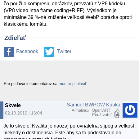
čo použilo kompresiu obrázkov, prevzatú z VP8 kódeku
(VP8 video intra frame coding+RIFF). Výsledkom je
minimálne 39 %-né zníženie veľkosti WebP obrázka oproti
klasickému formátu.
Zdieľať
Facebook
Twitter
Pre pridávanie komentárov sa
musíte prihlásiť
.
Samuel BWPOW Kupka
Skvele
Almalinux, OpenWRT
02.10.2010 | 16:04
Používateľ
Je to skvele. Kvalita je naozaj porovnatelna s jpeg a velkost
niekedy o dost mensia. Este aby sa to podostavalo do