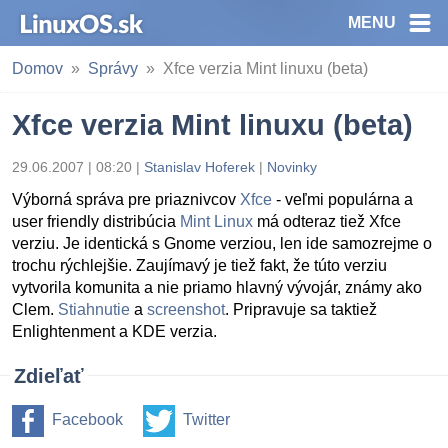
MENU
Domov
Správy
Xfce verzia Mint linuxu (beta)
Xfce verzia Mint linuxu (beta)
29.06.2007 | 08:20
|
Stanislav Hoferek
|
Novinky
Výborná správa pre priaznivcov
Xfce
- veľmi populárna a
user friendly distribúcia
Mint Linux
má odteraz tiež Xfce
verziu. Je identická s Gnome verziou, len ide samozrejme o
trochu rýchlejšie. Zaujímavý je tiež fakt, že túto verziu
vytvorila komunita a nie priamo hlavný vývojár, známy ako
Clem.
Stiahnutie
a
screenshot
. Pripravuje sa taktiež
Enlightenment a KDE verzia.
Zdieľať
Facebook
Twitter