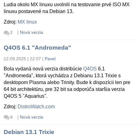
Ludia okolo MX linuxu uvolnili na testovanie prvé ISO MX
linuxu postavené na Debian 13.
Zdroj:
MX linux
|
Nová verzia
2
Q4OS 6.1 "Andromeda"
12.09.2025 | 22:07
|
Pavel
Bola vydaná nová verzia distribúcie
Q4OS
6.1
"Andromeda", ktorá vychádza z Debianu 13.1 Trixie s
desktopom Plasma alebo Trinity. Bude k dispozícii len pre
64 bit architektúru, pre 32 bit sa odporúča staršia verzia
Q4OS 5 "Aquarius".
Zdroj:
DistroWatch.com
|
Nová verzia
6
Debian 13.1 Trixie