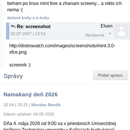
beham po linux mint fore a zhanam screeny... a nikto ich
nema :(
tlačené knihy a e-knihy
Elven
Re: screenshot
02.07.2007 | 23:53
Návštevník
http://distrowatch.com/images/screenshots/mint-3.0-
xfce.png
screenik :)
Správy
Pridať správu
Namakaný deň 2026
20.04 | 20:25
|
Miroslav Bendík
Dátum udalosti:
04.05.2026
Dňa 4. mája 2026 od 9:00 sa v priestoroch Univerzitnej
knižnice Technickej univerzity v Košiciach bude konať