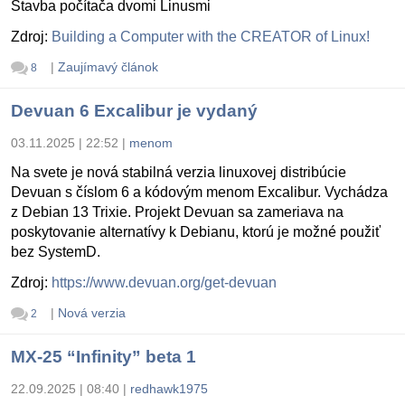
Stavba počítača dvomi Linusmi
Zdroj:
Building a Computer with the CREATOR of Linux!
|
Zaujímavý článok
8
Devuan 6 Excalibur je vydaný
03.11.2025 | 22:52
|
menom
Na svete je nová stabilná verzia linuxovej distribúcie
Devuan s číslom 6 a kódovým menom Excalibur. Vychádza
z Debian 13 Trixie. Projekt Devuan sa zameriava na
poskytovanie alternatívy k Debianu, ktorú je možné použiť
bez SystemD.
Zdroj:
https://www.devuan.org/get-devuan
|
Nová verzia
2
MX-25 “Infinity” beta 1
22.09.2025 | 08:40
|
redhawk1975