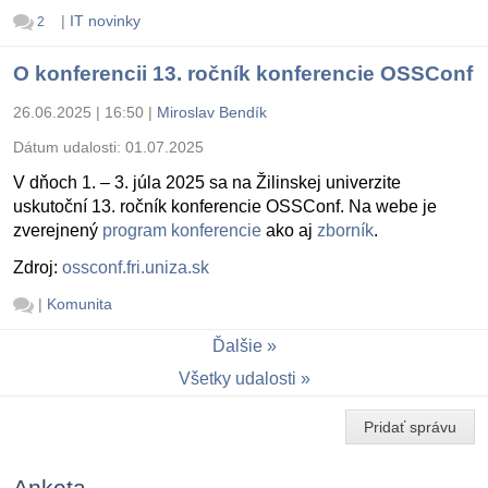
|
IT novinky
2
O konferencii 13. ročník konferencie OSSConf
26.06.2025 | 16:50
|
Miroslav Bendík
Dátum udalosti:
01.07.2025
V dňoch 1. – 3. júla 2025 sa na Žilinskej univerzite
uskutoční 13. ročník konferencie OSSConf. Na webe je
zverejnený
program konferencie
ako aj
zborník
.
Zdroj:
ossconf.fri.uniza.sk
|
Komunita
Ďalšie
Všetky udalosti
Pridať správu
Anketa