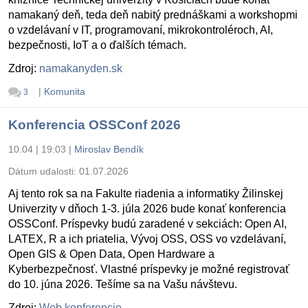
namakaný deň, teda deň nabitý prednáškami a workshopmi
o vzdelávaní v IT, programovaní, mikrokontroléroch, AI,
bezpečnosti, IoT a o ďalších témach.
Zdroj:
namakanyden.sk
|
Komunita
3
Konferencia OSSConf 2026
10.04 | 19:03
|
Miroslav Bendík
Dátum udalosti:
01.07.2026
Aj tento rok sa na Fakulte riadenia a informatiky Žilinskej
Univerzity v dňoch 1-3. júla 2026 bude konať konferencia
OSSConf. Príspevky budú zaradené v sekciách: Open AI,
LATEX, R a ich priatelia, Vývoj OSS, OSS vo vzdelávaní,
Open GIS & Open Data, Open Hardware a
Kyberbezpečnosť. Vlastné príspevky je možné registrovať
do 10. júna 2026. Tešíme sa na Vašu návštevu.
Zdroj:
Web konferencie