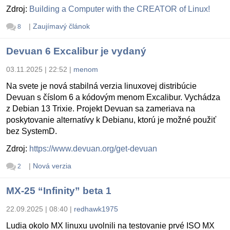
Zdroj:
Building a Computer with the CREATOR of Linux!
|
Zaujímavý článok
8
Devuan 6 Excalibur je vydaný
03.11.2025 | 22:52
|
menom
Na svete je nová stabilná verzia linuxovej distribúcie
Devuan s číslom 6 a kódovým menom Excalibur. Vychádza
z Debian 13 Trixie. Projekt Devuan sa zameriava na
poskytovanie alternatívy k Debianu, ktorú je možné použiť
bez SystemD.
Zdroj:
https://www.devuan.org/get-devuan
|
Nová verzia
2
MX-25 “Infinity” beta 1
22.09.2025 | 08:40
|
redhawk1975
Ludia okolo MX linuxu uvolnili na testovanie prvé ISO MX