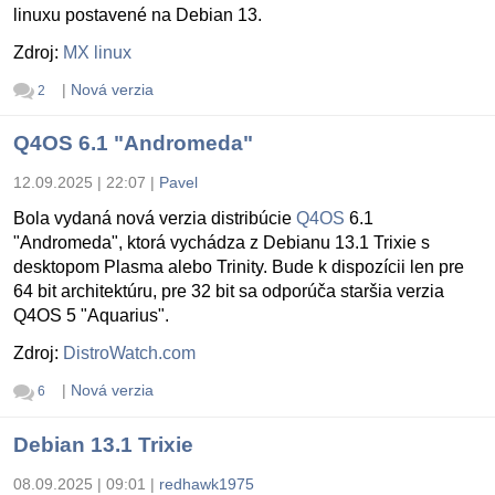
linuxu postavené na Debian 13.
Zdroj:
MX linux
|
Nová verzia
2
Q4OS 6.1 "Andromeda"
12.09.2025 | 22:07
|
Pavel
Bola vydaná nová verzia distribúcie
Q4OS
6.1
"Andromeda", ktorá vychádza z Debianu 13.1 Trixie s
desktopom Plasma alebo Trinity. Bude k dispozícii len pre
64 bit architektúru, pre 32 bit sa odporúča staršia verzia
Q4OS 5 "Aquarius".
Zdroj:
DistroWatch.com
|
Nová verzia
6
Debian 13.1 Trixie
08.09.2025 | 09:01
|
redhawk1975