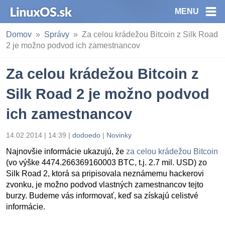
MENU
Domov
Správy
Za celou krádežou Bitcoin z Silk Road
2 je možno podvod ich zamestnancov
Za celou krádežou Bitcoin z
Silk Road 2 je možno podvod
ich zamestnancov
14.02.2014 | 14:39
|
dodoedo
|
Novinky
Najnovšie informácie ukazujú, že
za celou krádežou Bitcoin
(vo výške 4474.266369160003 BTC, t.j. 2.7 mil. USD) zo
Silk Road 2, ktorá sa pripisovala neznámemu hackerovi
zvonku, je možno podvod vlastných zamestnancov tejto
burzy. Budeme vás informovať, keď sa získajú celistvé
informácie.