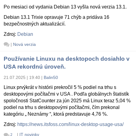
Po mesiaci od vydania Debian 13 vyšla nová verzia 13.1.
Debian 13.1 Trixie opravuje 71 chýb a pridáva 16
bezpečnostných aktualizácií.
Zdroj:
Debian
|
Nová verzia
Používanie Linuxu na desktopoch dosiahlo v
USA rekordnú úroveň.
21.07.2025 | 19:40
|
Balin50
Linux prvýkrát v histórii prekročil 5 % podiel na trhu s
desktopovými počítačmi v USA . Podľa globálnych štatistík
spoločnosti StatCounter za jún 2025 má Linux teraz 5,04 %
podiel na trhu s desktopovými počítačmi, čím prekonal
kategóriu „ Neznámy “, ktorá predstavuje 4,76 %.
Zdroj:
https://news.itsfoss.com/linux-desktop-usage-usa/
|
IT novinky
2