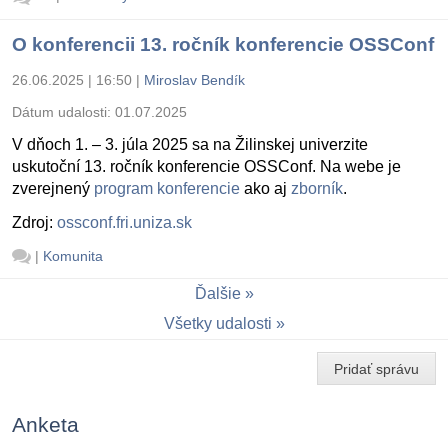
O konferencii 13. ročník konferencie OSSConf
26.06.2025 | 16:50
|
Miroslav Bendík
Dátum udalosti:
01.07.2025
V dňoch 1. – 3. júla 2025 sa na Žilinskej univerzite
uskutoční 13. ročník konferencie OSSConf. Na webe je
zverejnený
program konferencie
ako aj
zborník
.
Zdroj:
ossconf.fri.uniza.sk
|
Komunita
Ďalšie
Všetky udalosti
Pridať správu
Anketa