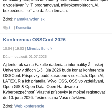
o vzdelávaní v IT, programovaní, mikrokontroléroch, AI,
bezpečnosti, IoT a o ďalších témach.
Zdroj:
namakanyden.sk
|
Komunita
3
Konferencia OSSConf 2026
10.04 | 19:03
|
Miroslav Bendík
Dátum udalosti:
01.07.2026
Aj tento rok sa na Fakulte riadenia a informatiky Žilinskej
Univerzity v dňoch 1-3. júla 2026 bude konať konferencia
OSSConf. Príspevky budú zaradené v sekciách: Open AI,
LATEX, R a ich priatelia, Vývoj OSS, OSS vo vzdelávaní,
Open GIS & Open Data, Open Hardware a
Kyberbezpečnosť. Vlastné príspevky je možné registrovať
do 10. júna 2026. Tešíme sa na Vašu návštevu.
Zdroj:
Web konferencie