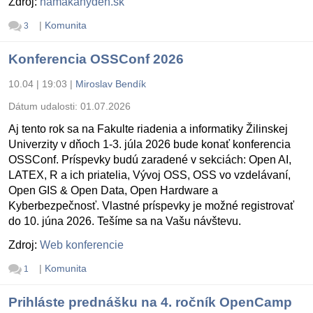
Zdroj:
namakanyden.sk
|
Komunita
3
Konferencia OSSConf 2026
10.04 | 19:03
|
Miroslav Bendík
Dátum udalosti:
01.07.2026
Aj tento rok sa na Fakulte riadenia a informatiky Žilinskej
Univerzity v dňoch 1-3. júla 2026 bude konať konferencia
OSSConf. Príspevky budú zaradené v sekciách: Open AI,
LATEX, R a ich priatelia, Vývoj OSS, OSS vo vzdelávaní,
Open GIS & Open Data, Open Hardware a
Kyberbezpečnosť. Vlastné príspevky je možné registrovať
do 10. júna 2026. Tešíme sa na Vašu návštevu.
Zdroj:
Web konferencie
|
Komunita
1
Prihláste prednášku na 4. ročník OpenCamp