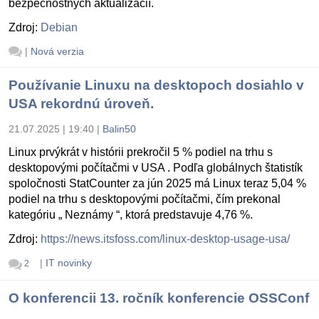
bezpečnostných aktualizácií.
Zdroj:
Debian
|
Nová verzia
Používanie Linuxu na desktopoch dosiahlo v
USA rekordnú úroveň.
21.07.2025 | 19:40
|
Balin50
Linux prvýkrát v histórii prekročil 5 % podiel na trhu s
desktopovými počítačmi v USA . Podľa globálnych štatistík
spoločnosti StatCounter za jún 2025 má Linux teraz 5,04 %
podiel na trhu s desktopovými počítačmi, čím prekonal
kategóriu „ Neznámy “, ktorá predstavuje 4,76 %.
Zdroj:
https://news.itsfoss.com/linux-desktop-usage-usa/
|
IT novinky
2
O konferencii 13. ročník konferencie OSSConf