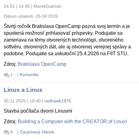
24.01 | 14:45
|
MarekGalinski
Dátum udalosti:
25.04.2026
Štvrtý ročník Bratislava OpenCamp pozná svoj termín a je
spustená možnosť prihlasovať príspevky. Podujatie sa
zameriava na témy otvorených technológii, otvoreného
softvéru, otvorených dát, ale aj otvorenej verejnej správy a
podobne. Podujatie sa uskutoční 25.4.2026 na FIIT STU.
Zdroj:
Bratislava OpenCamp
|
Komunita
1
Linus a Linus
30.11.2025 | 19:40
|
redhawk1975
Stavba počítača dvomi Linusmi
Zdroj:
Building a Computer with the CREATOR of Linux!
|
Zaujímavý článok
8