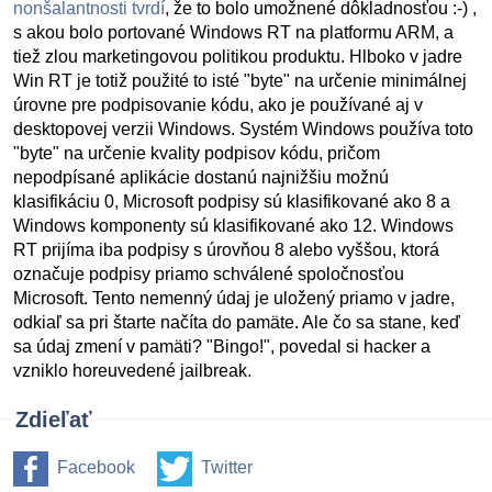
nonšalantnosti tvrdí
, že to bolo umožnené dôkladnosťou :-) ,
s akou bolo portované Windows RT na platformu ARM, a
tiež zlou marketingovou politikou produktu. Hlboko v jadre
Win RT je totiž použité to isté "byte" na určenie minimálnej
úrovne pre podpisovanie kódu, ako je používané aj v
desktopovej verzii Windows. Systém Windows používa toto
"byte" na určenie kvality podpisov kódu, pričom
nepodpísané aplikácie dostanú najnižšiu možnú
klasifikáciu 0, Microsoft podpisy sú klasifikované ako 8 a
Windows komponenty sú klasifikované ako 12. Windows
RT prijíma iba podpisy s úrovňou 8 alebo vyššou, ktorá
označuje podpisy priamo schválené spoločnosťou
Microsoft. Tento nemenný údaj je uložený priamo v jadre,
odkiaľ sa pri štarte načíta do pamäte. Ale čo sa stane, keď
sa údaj zmení v pamäti? "Bingo!", povedal si hacker a
vzniklo horeuvedené jailbreak.
Zdieľať
Facebook
Twitter