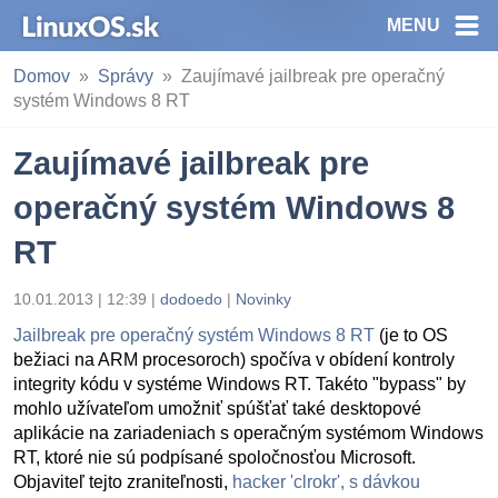
MENU
Domov
Správy
Zaujímavé jailbreak pre operačný
systém Windows 8 RT
Zaujímavé jailbreak pre
operačný systém Windows 8
RT
10.01.2013 | 12:39
|
dodoedo
|
Novinky
Jailbreak pre operačný systém Windows 8 RT
(je to OS
bežiaci na ARM procesoroch) spočíva v obídení kontroly
integrity kódu v systéme Windows RT. Takéto "bypass" by
mohlo užívateľom umožniť spúšťať také desktopové
aplikácie na zariadeniach s operačným systémom Windows
RT, ktoré nie sú podpísané spoločnosťou Microsoft.
Objaviteľ tejto zraniteľnosti,
hacker 'clrokr', s dávkou