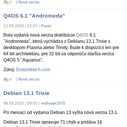
|
Nová verzia
2
Q4OS 6.1 "Andromeda"
12.09.2025 | 22:07
|
Pavel
Bola vydaná nová verzia distribúcie
Q4OS
6.1
"Andromeda", ktorá vychádza z Debianu 13.1 Trixie s
desktopom Plasma alebo Trinity. Bude k dispozícii len pre
64 bit architektúru, pre 32 bit sa odporúča staršia verzia
Q4OS 5 "Aquarius".
Zdroj:
DistroWatch.com
|
Nová verzia
6
Debian 13.1 Trixie
08.09.2025 | 09:01
|
redhawk1975
Po mesiaci od vydania Debian 13 vyšla nová verzia 13.1.
Debian 13.1 Trixie opravuje 71 chýb a pridáva 16