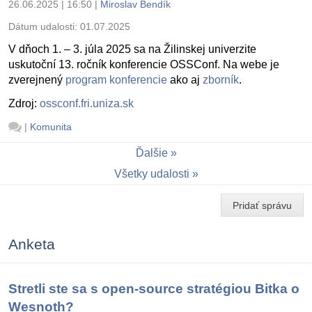
26.06.2025 | 16:50
|
Miroslav Bendík
Dátum udalosti:
01.07.2025
V dňoch 1. – 3. júla 2025 sa na Žilinskej univerzite
uskutoční 13. ročník konferencie OSSConf. Na webe je
zverejnený
program konferencie
ako aj
zborník
.
Zdroj:
ossconf.fri.uniza.sk
|
Komunita
Ďalšie
Všetky udalosti
Pridať správu
Anketa
Stretli ste sa s open-source stratégiou Bitka o
Wesnoth?