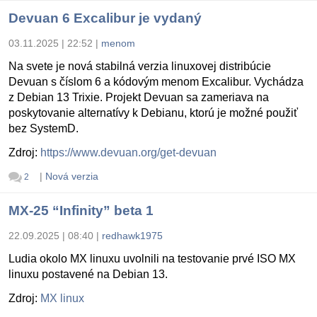
Devuan 6 Excalibur je vydaný
03.11.2025 | 22:52
|
menom
Na svete je nová stabilná verzia linuxovej distribúcie
Devuan s číslom 6 a kódovým menom Excalibur. Vychádza
z Debian 13 Trixie. Projekt Devuan sa zameriava na
poskytovanie alternatívy k Debianu, ktorú je možné použiť
bez SystemD.
Zdroj:
https://www.devuan.org/get-devuan
|
Nová verzia
2
MX-25 “Infinity” beta 1
22.09.2025 | 08:40
|
redhawk1975
Ludia okolo MX linuxu uvolnili na testovanie prvé ISO MX
linuxu postavené na Debian 13.
Zdroj:
MX linux