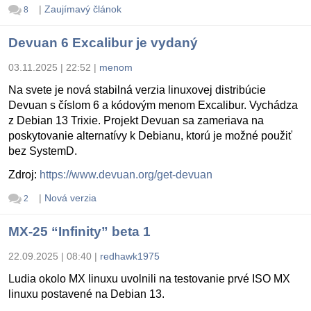
|
Zaujímavý článok
8
Devuan 6 Excalibur je vydaný
03.11.2025 | 22:52
|
menom
Na svete je nová stabilná verzia linuxovej distribúcie
Devuan s číslom 6 a kódovým menom Excalibur. Vychádza
z Debian 13 Trixie. Projekt Devuan sa zameriava na
poskytovanie alternatívy k Debianu, ktorú je možné použiť
bez SystemD.
Zdroj:
https://www.devuan.org/get-devuan
|
Nová verzia
2
MX-25 “Infinity” beta 1
22.09.2025 | 08:40
|
redhawk1975
Ludia okolo MX linuxu uvolnili na testovanie prvé ISO MX
linuxu postavené na Debian 13.