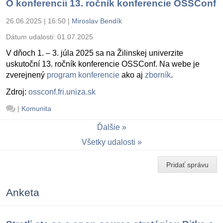
O konferencii 13. ročník konferencie OSSConf
26.06.2025 | 16:50
|
Miroslav Bendík
Dátum udalosti:
01.07.2025
V dňoch 1. – 3. júla 2025 sa na Žilinskej univerzite
uskutoční 13. ročník konferencie OSSConf. Na webe je
zverejnený
program konferencie
ako aj
zborník
.
Zdroj:
ossconf.fri.uniza.sk
|
Komunita
Ďalšie
Všetky udalosti
Pridať správu
Anketa