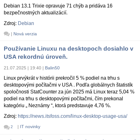
Debian 13.1 Trixie opravuje 71 chýb a pridáva 16
bezpečnostných aktualizácií.
Zdroj:
Debian
|
Nová verzia
Používanie Linuxu na desktopoch dosiahlo v
USA rekordnú úroveň.
21.07.2025 | 19:40
|
Balin50
Linux prvýkrát v histórii prekročil 5 % podiel na trhu s
desktopovými počítačmi v USA . Podľa globálnych štatistík
spoločnosti StatCounter za jún 2025 má Linux teraz 5,04 %
podiel na trhu s desktopovými počítačmi, čím prekonal
kategóriu „ Neznámy “, ktorá predstavuje 4,76 %.
Zdroj:
https://news.itsfoss.com/linux-desktop-usage-usa/
|
IT novinky
2