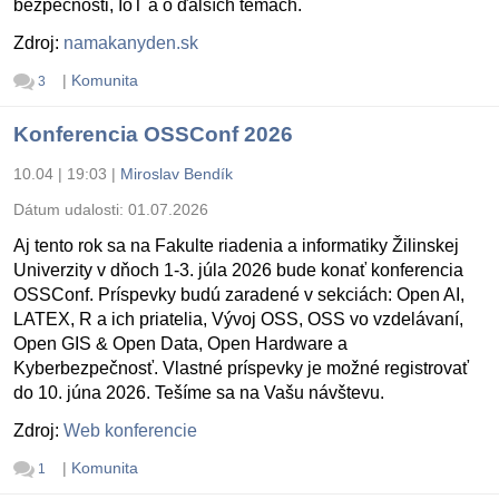
bezpečnosti, IoT a o ďalších témach.
Zdroj:
namakanyden.sk
|
Komunita
3
Konferencia OSSConf 2026
10.04 | 19:03
|
Miroslav Bendík
Dátum udalosti:
01.07.2026
Aj tento rok sa na Fakulte riadenia a informatiky Žilinskej
Univerzity v dňoch 1-3. júla 2026 bude konať konferencia
OSSConf. Príspevky budú zaradené v sekciách: Open AI,
LATEX, R a ich priatelia, Vývoj OSS, OSS vo vzdelávaní,
Open GIS & Open Data, Open Hardware a
Kyberbezpečnosť. Vlastné príspevky je možné registrovať
do 10. júna 2026. Tešíme sa na Vašu návštevu.
Zdroj:
Web konferencie
|
Komunita
1