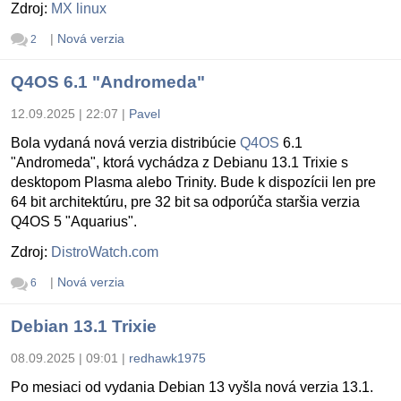
Zdroj:
MX linux
|
Nová verzia
2
Q4OS 6.1 "Andromeda"
12.09.2025 | 22:07
|
Pavel
Bola vydaná nová verzia distribúcie
Q4OS
6.1
"Andromeda", ktorá vychádza z Debianu 13.1 Trixie s
desktopom Plasma alebo Trinity. Bude k dispozícii len pre
64 bit architektúru, pre 32 bit sa odporúča staršia verzia
Q4OS 5 "Aquarius".
Zdroj:
DistroWatch.com
|
Nová verzia
6
Debian 13.1 Trixie
08.09.2025 | 09:01
|
redhawk1975
Po mesiaci od vydania Debian 13 vyšla nová verzia 13.1.