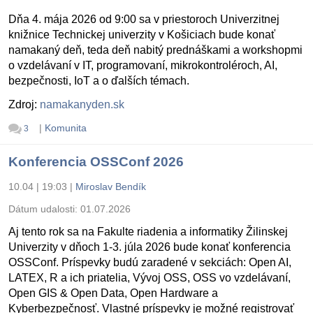
Dňa 4. mája 2026 od 9:00 sa v priestoroch Univerzitnej
knižnice Technickej univerzity v Košiciach bude konať
namakaný deň, teda deň nabitý prednáškami a workshopmi
o vzdelávaní v IT, programovaní, mikrokontroléroch, AI,
bezpečnosti, IoT a o ďalších témach.
Zdroj:
namakanyden.sk
|
Komunita
3
Konferencia OSSConf 2026
10.04 | 19:03
|
Miroslav Bendík
Dátum udalosti:
01.07.2026
Aj tento rok sa na Fakulte riadenia a informatiky Žilinskej
Univerzity v dňoch 1-3. júla 2026 bude konať konferencia
OSSConf. Príspevky budú zaradené v sekciách: Open AI,
LATEX, R a ich priatelia, Vývoj OSS, OSS vo vzdelávaní,
Open GIS & Open Data, Open Hardware a
Kyberbezpečnosť. Vlastné príspevky je možné registrovať