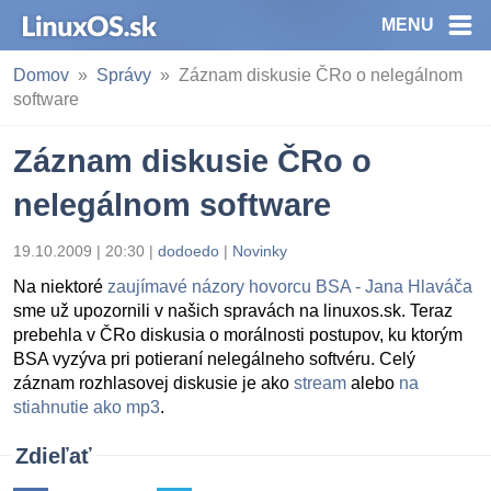
MENU
Domov
Správy
Záznam diskusie ČRo o nelegálnom
software
Záznam diskusie ČRo o
nelegálnom software
19.10.2009 | 20:30
|
dodoedo
|
Novinky
Na niektoré
zaujímavé názory hovorcu BSA - Jana Hlaváča
sme už upozornili v našich spravách na linuxos.sk. Teraz
prebehla v ČRo diskusia o morálnosti postupov, ku ktorým
BSA vyzýva pri potieraní nelegálneho softvéru. Celý
záznam rozhlasovej diskusie je ako
stream
alebo
na
stiahnutie ako mp3
.
Zdieľať