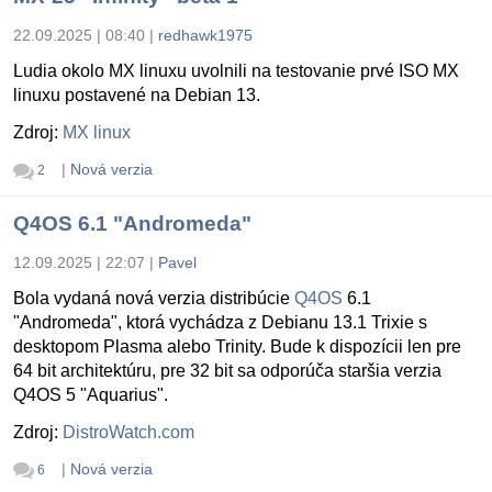
22.09.2025 | 08:40
|
redhawk1975
Ludia okolo MX linuxu uvolnili na testovanie prvé ISO MX
linuxu postavené na Debian 13.
Zdroj:
MX linux
|
Nová verzia
2
Q4OS 6.1 "Andromeda"
12.09.2025 | 22:07
|
Pavel
Bola vydaná nová verzia distribúcie
Q4OS
6.1
"Andromeda", ktorá vychádza z Debianu 13.1 Trixie s
desktopom Plasma alebo Trinity. Bude k dispozícii len pre
64 bit architektúru, pre 32 bit sa odporúča staršia verzia
Q4OS 5 "Aquarius".
Zdroj:
DistroWatch.com
|
Nová verzia
6