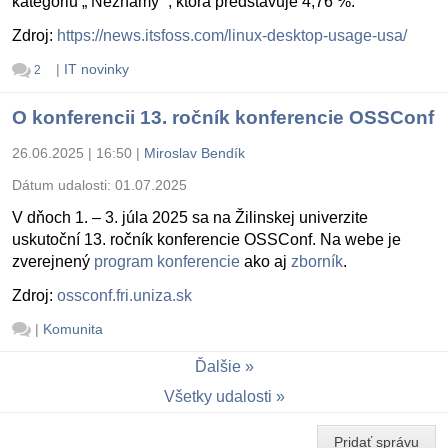
kategóriu „ Neznámy “, ktorá predstavuje 4,76 %.
Zdroj:
https://news.itsfoss.com/linux-desktop-usage-usa/
|
IT novinky
2
O konferencii 13. ročník konferencie OSSConf
26.06.2025 | 16:50
|
Miroslav Bendík
Dátum udalosti:
01.07.2025
V dňoch 1. – 3. júla 2025 sa na Žilinskej univerzite
uskutoční 13. ročník konferencie OSSConf. Na webe je
zverejnený
program konferencie
ako aj
zborník
.
Zdroj:
ossconf.fri.uniza.sk
|
Komunita
Ďalšie
Všetky udalosti
Pridať správu