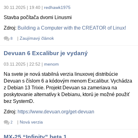
30.11.2025 | 19:40
|
redhawk1975
Stavba počítača dvomi Linusmi
Zdroj:
Building a Computer with the CREATOR of Linux!
|
Zaujímavý článok
8
Devuan 6 Excalibur je vydaný
03.11.2025 | 22:52
|
menom
Na svete je nová stabilná verzia linuxovej distribúcie
Devuan s číslom 6 a kódovým menom Excalibur. Vychádza
z Debian 13 Trixie. Projekt Devuan sa zameriava na
poskytovanie alternatívy k Debianu, ktorú je možné použiť
bez SystemD.
Zdroj:
https://www.devuan.org/get-devuan
|
Nová verzia
2
MX-25 “Infinity” beta 1