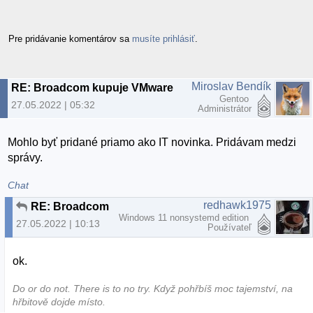
Pre pridávanie komentárov sa
musíte prihlásiť
.
Miroslav Bendík
RE: Broadcom kupuje VMware
Gentoo
27.05.2022 | 05:32
Administrátor
Mohlo byť pridané priamo ako IT novinka. Pridávam medzi
správy.
Chat
redhawk1975
RE: Broadcom kupuje VMware
Windows 11 nonsystemd edition
27.05.2022 | 10:13
Používateľ
ok.
Do or do not. There is to no try.​ Když pohřbíš moc tajemství, na
hřbitově dojde místo.