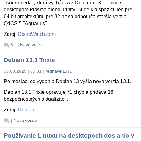
"Andromeda", ktorá vychádza z Debianu 13.1 Trixie s
desktopom Plasma alebo Trinity. Bude k dispozícii len pre
64 bit architektúru, pre 32 bit sa odporúča staršia verzia
Q4OS 5 "Aquarius".
Zdroj:
DistroWatch.com
|
Nová verzia
6
Debian 13.1 Trixie
08.09.2025 | 09:01
|
redhawk1975
Po mesiaci od vydania Debian 13 vyšla nová verzia 13.1.
Debian 13.1 Trixie opravuje 71 chýb a pridáva 16
bezpečnostných aktualizácií.
Zdroj:
Debian
|
Nová verzia
Používanie Linuxu na desktopoch dosiahlo v