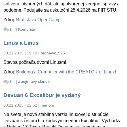
softvéru, otvorených dát, ale aj otvorenej verejnej správy a
podobne. Podujatie sa uskutoční 25.4.2026 na FIIT STU.
Zdroj:
Bratislava OpenCamp
|
Komunita
1
Linus a Linus
30.11.2025 | 19:40
|
redhawk1975
Stavba počítača dvomi Linusmi
Zdroj:
Building a Computer with the CREATOR of Linux!
|
Zaujímavý článok
8
Devuan 6 Excalibur je vydaný
03.11.2025 | 22:52
|
menom
Na svete je nová stabilná verzia linuxovej distribúcie
Devuan s číslom 6 a kódovým menom Excalibur. Vychádza
z Debian 13 Trixie. Projekt Devuan sa zameriava na