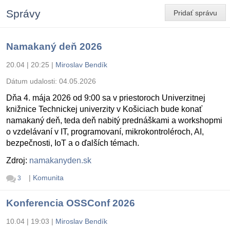
Správy
Pridať správu
Namakaný deň 2026
20.04 | 20:25
|
Miroslav Bendík
Dátum udalosti:
04.05.2026
Dňa 4. mája 2026 od 9:00 sa v priestoroch Univerzitnej
knižnice Technickej univerzity v Košiciach bude konať
namakaný deň, teda deň nabitý prednáškami a workshopmi
o vzdelávaní v IT, programovaní, mikrokontroléroch, AI,
bezpečnosti, IoT a o ďalších témach.
Zdroj:
namakanyden.sk
|
Komunita
3
Konferencia OSSConf 2026
10.04 | 19:03
|
Miroslav Bendík