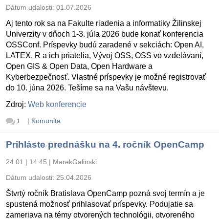
Dátum udalosti:
01.07.2026
Aj tento rok sa na Fakulte riadenia a informatiky Žilinskej
Univerzity v dňoch 1-3. júla 2026 bude konať konferencia
OSSConf. Príspevky budú zaradené v sekciách: Open AI,
LATEX, R a ich priatelia, Vývoj OSS, OSS vo vzdelávaní,
Open GIS & Open Data, Open Hardware a
Kyberbezpečnosť. Vlastné príspevky je možné registrovať
do 10. júna 2026. Tešíme sa na Vašu návštevu.
Zdroj:
Web konferencie
|
Komunita
1
Prihláste prednášku na 4. ročník OpenCamp
24.01 | 14:45
|
MarekGalinski
Dátum udalosti:
25.04.2026
Štvrtý ročník Bratislava OpenCamp pozná svoj termín a je
spustená možnosť prihlasovať príspevky. Podujatie sa
zameriava na témy otvorených technológii, otvoreného