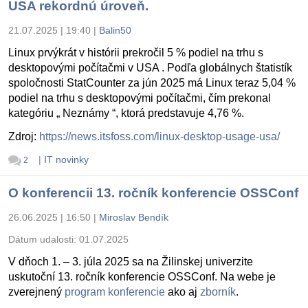
USA rekordnú úroveň.
21.07.2025 | 19:40
|
Balin50
Linux prvýkrát v histórii prekročil 5 % podiel na trhu s
desktopovými počítačmi v USA . Podľa globálnych štatistík
spoločnosti StatCounter za jún 2025 má Linux teraz 5,04 %
podiel na trhu s desktopovými počítačmi, čím prekonal
kategóriu „ Neznámy “, ktorá predstavuje 4,76 %.
Zdroj:
https://news.itsfoss.com/linux-desktop-usage-usa/
|
IT novinky
2
O konferencii 13. ročník konferencie OSSConf
26.06.2025 | 16:50
|
Miroslav Bendík
Dátum udalosti:
01.07.2025
V dňoch 1. – 3. júla 2025 sa na Žilinskej univerzite
uskutoční 13. ročník konferencie OSSConf. Na webe je
zverejnený
program konferencie
ako aj
zborník
.