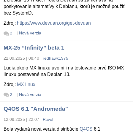
poskytovanie alternatívy k Debianu, ktorú je možné použiť
bez SystemD.
Zdroj:
https://www.devuan.org/get-devuan
|
Nová verzia
2
MX-25 “Infinity” beta 1
22.09.2025 | 08:40
|
redhawk1975
Ludia okolo MX linuxu uvolnili na testovanie prvé ISO MX
linuxu postavené na Debian 13.
Zdroj:
MX linux
|
Nová verzia
2
Q4OS 6.1 "Andromeda"
12.09.2025 | 22:07
|
Pavel
Bola vydaná nová verzia distribúcie
Q4OS
6.1