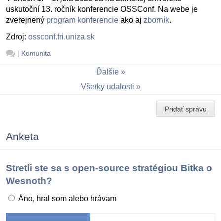
uskutoční 13. ročník konferencie OSSConf. Na webe je
zverejnený
program konferencie
ako aj
zborník
.
Zdroj:
ossconf.fri.uniza.sk
|
Komunita
Ďalšie
Všetky udalosti
Pridať správu
Anketa
Stretli ste sa s open-source stratégiou Bitka o
Wesnoth?
Áno, hral som alebo hrávam