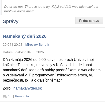
Do or do not. There is to no try.​ Když pohřbíš moc tajemství, na
hřbitově dojde místo.
Správy
Pridať správu
Namakaný deň 2026
20.04 | 20:25
|
Miroslav Bendík
Dátum udalosti:
04.05.2026
Dňa 4. mája 2026 od 9:00 sa v priestoroch Univerzitnej
knižnice Technickej univerzity v Košiciach bude konať
namakaný deň, teda deň nabitý prednáškami a workshopmi
o vzdelávaní v IT, programovaní, mikrokontroléroch, AI,
bezpečnosti, IoT a o ďalších témach.
Zdroj:
namakanyden.sk
|
Komunita
3