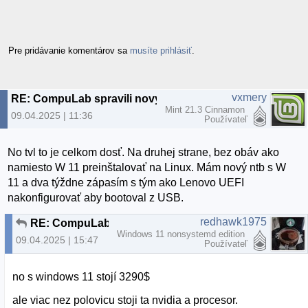
Pre pridávanie komentárov sa
musíte prihlásiť
.
vxmery
RE: CompuLab spravili nový MintBox3 Pro
Mint 21.3 Cinnamon
09.04.2025 | 11:36
Používateľ
No tvl to je celkom dosť. Na druhej strane, bez obáv ako
namiesto W 11 preinštalovať na Linux. Mám nový ntb s W
11 a dva týždne zápasím s tým ako Lenovo UEFI
nakonfigurovať aby bootoval z USB.
redhawk1975
RE: CompuLab spravili nový MintBox3 Pro
Windows 11 nonsystemd edition
09.04.2025 | 15:47
Používateľ
no s windows 11 stojí 3290$
ale viac nez polovicu stoji ta nvidia a procesor.