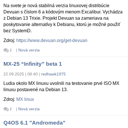
Na svete je nová stabilná verzia linuxovej distribúcie
Devuan s číslom 6 a kódovým menom Excalibur. Vychádza
z Debian 13 Trixie. Projekt Devuan sa zameriava na
poskytovanie alternatívy k Debianu, ktorú je možné použiť
bez SystemD.
Zdroj:
https://www.devuan.org/get-devuan
|
Nová verzia
2
MX-25 “Infinity” beta 1
22.09.2025 | 08:40
|
redhawk1975
Ludia okolo MX linuxu uvolnili na testovanie prvé ISO MX
linuxu postavené na Debian 13.
Zdroj:
MX linux
|
Nová verzia
2
Q4OS 6.1 "Andromeda"