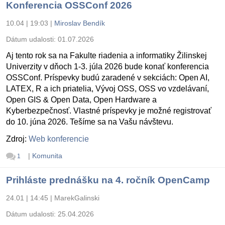
Konferencia OSSConf 2026
10.04 | 19:03
|
Miroslav Bendík
Dátum udalosti:
01.07.2026
Aj tento rok sa na Fakulte riadenia a informatiky Žilinskej
Univerzity v dňoch 1-3. júla 2026 bude konať konferencia
OSSConf. Príspevky budú zaradené v sekciách: Open AI,
LATEX, R a ich priatelia, Vývoj OSS, OSS vo vzdelávaní,
Open GIS & Open Data, Open Hardware a
Kyberbezpečnosť. Vlastné príspevky je možné registrovať
do 10. júna 2026. Tešíme sa na Vašu návštevu.
Zdroj:
Web konferencie
|
Komunita
1
Prihláste prednášku na 4. ročník OpenCamp
24.01 | 14:45
|
MarekGalinski
Dátum udalosti:
25.04.2026