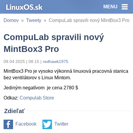
MENU
Domov
Tweety
CompuLab spravili nový MintBox3 Pro
CompuLab spravili nový
MintBox3 Pro
09.04.2025 | 08:15
|
redhawk1975
MintBox3 Pro je vysoko výkonná linuxová pracovná stanica
bez ventilátorov s Linux Mintom.
Jediným negatívom je cena 2780 $
Odkaz:
Compulab Store
Zdieľať
Facebook
Twitter