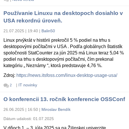
Používanie Linuxu na desktopoch dosiahlo v
USA rekordnú úroveň.
21.07.2025 | 19:40
|
Balin50
Linux prvýkrát v histórii prekročil 5 % podiel na trhu s
desktopovými počítačmi v USA . Podľa globálnych štatistík
spoločnosti StatCounter za jún 2025 má Linux teraz 5,04 %
podiel na trhu s desktopovými počítačmi, čím prekonal
kategóriu „ Neznámy “, ktorá predstavuje 4,76 %.
Zdroj:
https://news.itsfoss.com/linux-desktop-usage-usa/
|
IT novinky
2
O konferencii 13. ročník konferencie OSSConf
26.06.2025 | 16:50
|
Miroslav Bendík
Dátum udalosti:
01.07.2025
V dňoch 1. – 3. júla 2025 sa na Žilinskej univerzite