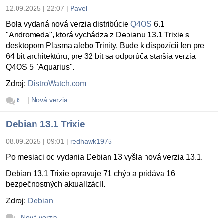
12.09.2025 | 22:07
|
Pavel
Bola vydaná nová verzia distribúcie
Q4OS
6.1
"Andromeda", ktorá vychádza z Debianu 13.1 Trixie s
desktopom Plasma alebo Trinity. Bude k dispozícii len pre
64 bit architektúru, pre 32 bit sa odporúča staršia verzia
Q4OS 5 "Aquarius".
Zdroj:
DistroWatch.com
|
Nová verzia
6
Debian 13.1 Trixie
08.09.2025 | 09:01
|
redhawk1975
Po mesiaci od vydania Debian 13 vyšla nová verzia 13.1.
Debian 13.1 Trixie opravuje 71 chýb a pridáva 16
bezpečnostných aktualizácií.
Zdroj:
Debian
|
Nová verzia