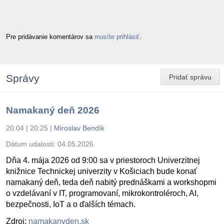
Pre pridávanie komentárov sa
musíte prihlásiť
.
Správy
Pridať správu
Namakaný deň 2026
20.04 | 20:25
|
Miroslav Bendík
Dátum udalosti:
04.05.2026
Dňa 4. mája 2026 od 9:00 sa v priestoroch Univerzitnej
knižnice Technickej univerzity v Košiciach bude konať
namakaný deň, teda deň nabitý prednáškami a workshopmi
o vzdelávaní v IT, programovaní, mikrokontroléroch, AI,
bezpečnosti, IoT a o ďalších témach.
Zdroj:
namakanyden.sk