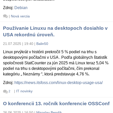
Zdroj:
Debian
|
Nová verzia
Používanie Linuxu na desktopoch dosiahlo v
USA rekordnú úroveň.
21.07.2025 | 19:40
|
Balin50
Linux prvýkrát v histórii prekročil 5 % podiel na trhu s
desktopovými počítačmi v USA . Podľa globálnych štatistík
spoločnosti StatCounter za jún 2025 má Linux teraz 5,04 %
podiel na trhu s desktopovými počítačmi, čím prekonal
kategóriu „ Neznámy “, ktorá predstavuje 4,76 %.
Zdroj:
https://news.itsfoss.com/linux-desktop-usage-usa/
|
IT novinky
2
O konferencii 13. ročník konferencie OSSConf
26.06.2025 | 16:50
|
Miroslav Bendík