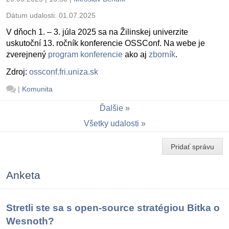
Dátum udalosti:
01.07.2025
V dňoch 1. – 3. júla 2025 sa na Žilinskej univerzite
uskutoční 13. ročník konferencie OSSConf. Na webe je
zverejnený
program konferencie
ako aj
zborník
.
Zdroj:
ossconf.fri.uniza.sk
|
Komunita
Ďalšie
Všetky udalosti
Pridať správu
Anketa
Stretli ste sa s open-source stratégiou Bitka o
Wesnoth?