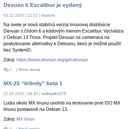
Devuan 6 Excalibur je vydaný
03.11.2025 | 22:52
|
menom
Na svete je nová stabilná verzia linuxovej distribúcie
Devuan s číslom 6 a kódovým menom Excalibur. Vychádza
z Debian 13 Trixie. Projekt Devuan sa zameriava na
poskytovanie alternatívy k Debianu, ktorú je možné použiť
bez SystemD.
Zdroj:
https://www.devuan.org/get-devuan
|
Nová verzia
2
MX-25 “Infinity” beta 1
22.09.2025 | 08:40
|
redhawk1975
Ludia okolo MX linuxu uvolnili na testovanie prvé ISO MX
linuxu postavené na Debian 13.
Zdroj:
MX linux
|
Nová verzia