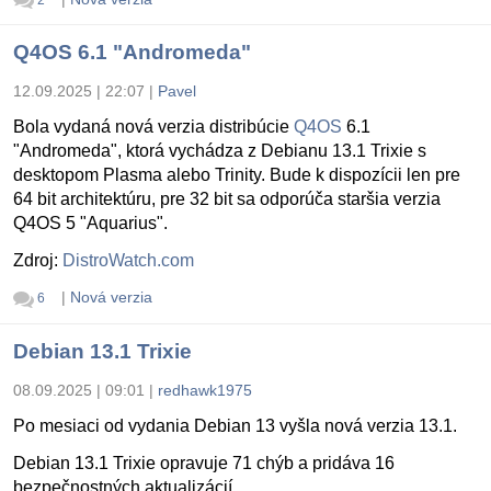
2
Q4OS 6.1 "Andromeda"
12.09.2025 | 22:07
|
Pavel
Bola vydaná nová verzia distribúcie
Q4OS
6.1
"Andromeda", ktorá vychádza z Debianu 13.1 Trixie s
desktopom Plasma alebo Trinity. Bude k dispozícii len pre
64 bit architektúru, pre 32 bit sa odporúča staršia verzia
Q4OS 5 "Aquarius".
Zdroj:
DistroWatch.com
|
Nová verzia
6
Debian 13.1 Trixie
08.09.2025 | 09:01
|
redhawk1975
Po mesiaci od vydania Debian 13 vyšla nová verzia 13.1.
Debian 13.1 Trixie opravuje 71 chýb a pridáva 16
bezpečnostných aktualizácií.