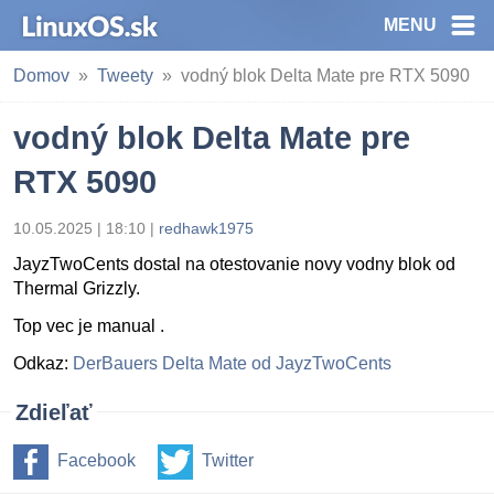
MENU
Domov
Tweety
vodný blok Delta Mate pre RTX 5090
vodný blok Delta Mate pre
RTX 5090
10.05.2025 | 18:10
|
redhawk1975
JayzTwoCents dostal na otestovanie novy vodny blok od
Thermal Grizzly.
Top vec je manual .
Odkaz:
DerBauers Delta Mate od JayzTwoCents
Zdieľať
Facebook
Twitter