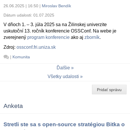
26.06.2025 | 16:50
|
Miroslav Bendík
Dátum udalosti:
01.07.2025
V dňoch 1. – 3. júla 2025 sa na Žilinskej univerzite
uskutoční 13. ročník konferencie OSSConf. Na webe je
zverejnený
program konferencie
ako aj
zborník
.
Zdroj:
ossconf.fri.uniza.sk
|
Komunita
Ďalšie
Všetky udalosti
Pridať správu
Anketa
Stretli ste sa s open-source stratégiou Bitka o