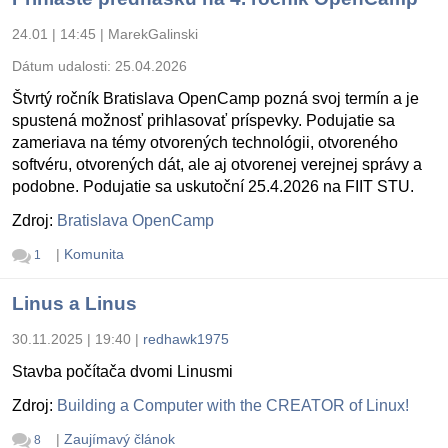
24.01 | 14:45
|
MarekGalinski
Dátum udalosti:
25.04.2026
Štvrtý ročník Bratislava OpenCamp pozná svoj termín a je
spustená možnosť prihlasovať príspevky. Podujatie sa
zameriava na témy otvorených technológii, otvoreného
softvéru, otvorených dát, ale aj otvorenej verejnej správy a
podobne. Podujatie sa uskutoční 25.4.2026 na FIIT STU.
Zdroj:
Bratislava OpenCamp
|
Komunita
1
Linus a Linus
30.11.2025 | 19:40
|
redhawk1975
Stavba počítača dvomi Linusmi
Zdroj:
Building a Computer with the CREATOR of Linux!
|
Zaujímavý článok
8