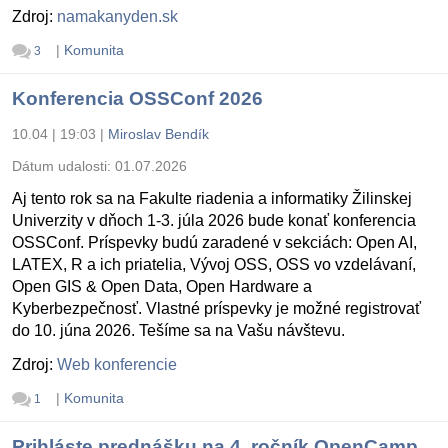
Zdroj:
namakanyden.sk
|
Komunita
3
Konferencia OSSConf 2026
10.04 | 19:03
|
Miroslav Bendík
Dátum udalosti:
01.07.2026
Aj tento rok sa na Fakulte riadenia a informatiky Žilinskej
Univerzity v dňoch 1-3. júla 2026 bude konať konferencia
OSSConf. Príspevky budú zaradené v sekciách: Open AI,
LATEX, R a ich priatelia, Vývoj OSS, OSS vo vzdelávaní,
Open GIS & Open Data, Open Hardware a
Kyberbezpečnosť. Vlastné príspevky je možné registrovať
do 10. júna 2026. Tešíme sa na Vašu návštevu.
Zdroj:
Web konferencie
|
Komunita
1
Prihláste prednášku na 4. ročník OpenCamp