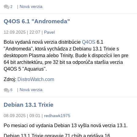
|
Nová verzia
2
Q4OS 6.1 "Andromeda"
12.09.2025 | 22:07
|
Pavel
Bola vydaná nová verzia distribúcie
Q4OS
6.1
"Andromeda", ktorá vychádza z Debianu 13.1 Trixie s
desktopom Plasma alebo Trinity. Bude k dispozícii len pre
64 bit architektúru, pre 32 bit sa odporúča staršia verzia
Q4OS 5 "Aquarius".
Zdroj:
DistroWatch.com
|
Nová verzia
6
Debian 13.1 Trixie
08.09.2025 | 09:01
|
redhawk1975
Po mesiaci od vydania Debian 13 vyšla nová verzia 13.1.
Debian 13.1 Trixie opravuje 71 chýb a pridáva 16