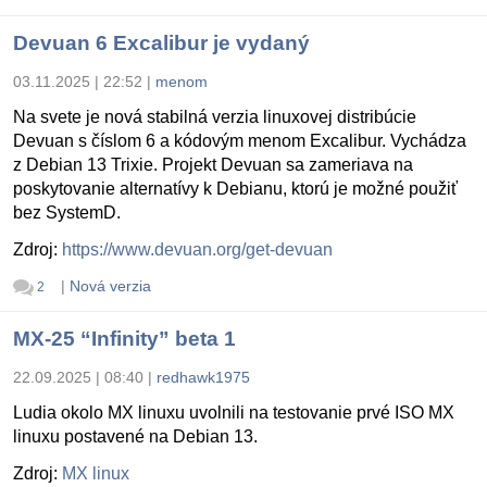
Devuan 6 Excalibur je vydaný
03.11.2025 | 22:52
|
menom
Na svete je nová stabilná verzia linuxovej distribúcie
Devuan s číslom 6 a kódovým menom Excalibur. Vychádza
z Debian 13 Trixie. Projekt Devuan sa zameriava na
poskytovanie alternatívy k Debianu, ktorú je možné použiť
bez SystemD.
Zdroj:
https://www.devuan.org/get-devuan
|
Nová verzia
2
MX-25 “Infinity” beta 1
22.09.2025 | 08:40
|
redhawk1975
Ludia okolo MX linuxu uvolnili na testovanie prvé ISO MX
linuxu postavené na Debian 13.
Zdroj:
MX linux