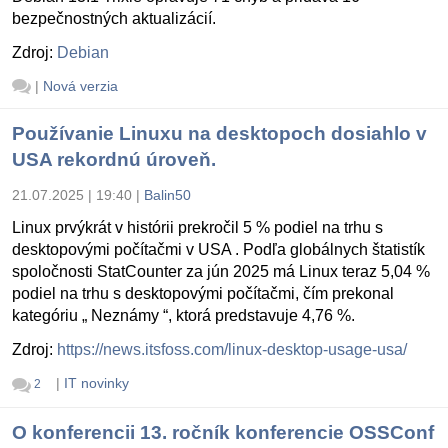
bezpečnostných aktualizácií.
Zdroj:
Debian
|
Nová verzia
Používanie Linuxu na desktopoch dosiahlo v
USA rekordnú úroveň.
21.07.2025 | 19:40
|
Balin50
Linux prvýkrát v histórii prekročil 5 % podiel na trhu s
desktopovými počítačmi v USA . Podľa globálnych štatistík
spoločnosti StatCounter za jún 2025 má Linux teraz 5,04 %
podiel na trhu s desktopovými počítačmi, čím prekonal
kategóriu „ Neznámy “, ktorá predstavuje 4,76 %.
Zdroj:
https://news.itsfoss.com/linux-desktop-usage-usa/
|
IT novinky
2
O konferencii 13. ročník konferencie OSSConf