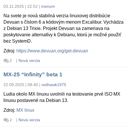
03.11.2025 | 22:52
|
menom
Na svete je nová stabilná verzia linuxovej distribúcie
Devuan s číslom 6 a kódovým menom Excalibur. Vychádza
z Debian 13 Trixie. Projekt Devuan sa zameriava na
poskytovanie alternatívy k Debianu, ktorú je možné použiť
bez SystemD.
Zdroj:
https://www.devuan.org/get-devuan
|
Nová verzia
2
MX-25 “Infinity” beta 1
22.09.2025 | 08:40
|
redhawk1975
Ludia okolo MX linuxu uvolnili na testovanie prvé ISO MX
linuxu postavené na Debian 13.
Zdroj:
MX linux
|
Nová verzia
2