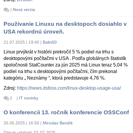
|
Nová verzia
Používanie Linuxu na desktopoch dosiahlo v
USA rekordnú úroveň.
21.07.2025 | 19:40
|
Balin50
Linux prvýkrát v histórii prekročil 5 % podiel na trhu s
desktopovými počítačmi v USA . Podľa globálnych štatistík
spoločnosti StatCounter za jún 2025 má Linux teraz 5,04 %
podiel na trhu s desktopovými počítačmi, čím prekonal
kategóriu „ Neznámy “, ktorá predstavuje 4,76 %.
Zdroj:
https://news.itsfoss.com/linux-desktop-usage-usa/
|
IT novinky
2
O konferencii 13. ročník konferencie OSSConf
26.06.2025 | 16:50
|
Miroslav Bendík
Dátum udalosti:
01.07.2025