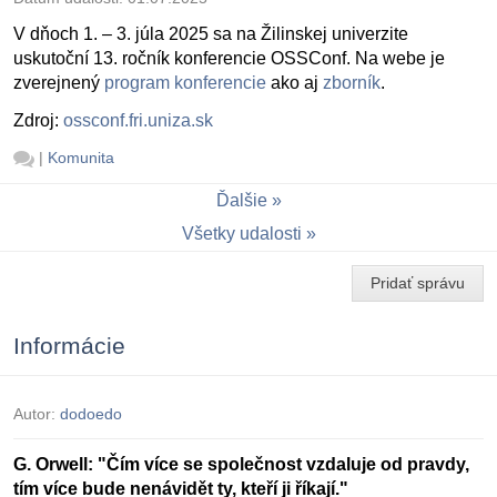
V dňoch 1. – 3. júla 2025 sa na Žilinskej univerzite
uskutoční 13. ročník konferencie OSSConf. Na webe je
zverejnený
program konferencie
ako aj
zborník
.
Zdroj:
ossconf.fri.uniza.sk
|
Komunita
Ďalšie
Všetky udalosti
Pridať správu
Informácie
Autor:
dodoedo
G. Orwell: "Čím více se společnost vzdaluje od pravdy,
tím více bude nenávidět ty, kteří ji říkají."