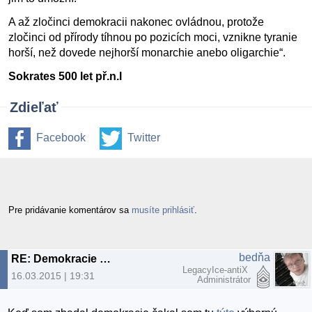
A až zločinci demokracii nakonec ovládnou, protože
zločinci od přírody tíhnou po pozicích moci, vznikne tyranie
horší, než dovede nejhorší monarchie anebo oligarchie“.
Sokrates 500 let př.n.l
Zdieľať
Facebook
Twitter
Pre pridávanie komentárov sa
musíte prihlásiť
.
bedňa
RE: Demokracie …
LegacyIce-antiX
16.03.2015 | 19:31
Administrátor