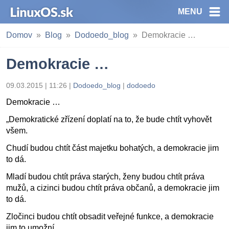
MENU
Domov
Blog
Dodoedo_blog
Demokracie …
Demokracie …
09.03.2015 | 11:26
|
Dodoedo_blog
|
dodoedo
Demokracie …
„Demokratické zřízení doplatí na to, že bude chtít vyhovět
všem.
Chudí budou chtít část majetku bohatých, a demokracie jim
to dá.
Mladí budou chtít práva starých, ženy budou chtít práva
mužů, a cizinci budou chtít práva občanů, a demokracie jim
to dá.
Zločinci budou chtít obsadit veřejné funkce, a demokracie
jim to umožní.