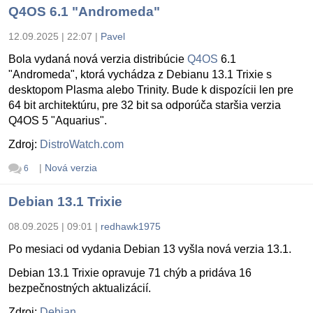
Q4OS 6.1 "Andromeda"
12.09.2025 | 22:07
|
Pavel
Bola vydaná nová verzia distribúcie
Q4OS
6.1
"Andromeda", ktorá vychádza z Debianu 13.1 Trixie s
desktopom Plasma alebo Trinity. Bude k dispozícii len pre
64 bit architektúru, pre 32 bit sa odporúča staršia verzia
Q4OS 5 "Aquarius".
Zdroj:
DistroWatch.com
|
Nová verzia
6
Debian 13.1 Trixie
08.09.2025 | 09:01
|
redhawk1975
Po mesiaci od vydania Debian 13 vyšla nová verzia 13.1.
Debian 13.1 Trixie opravuje 71 chýb a pridáva 16
bezpečnostných aktualizácií.
Zdroj:
Debian