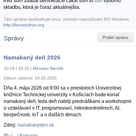
Keď som zbadal demokracie čakal som tu
túto
výbornú
skladbu, ktorá je čoraz aktuálnejšia.
Táto správa neobsahuje vírus, pretože nepoužívam MS Windows.
http://kernelultras.org
Správy
Pridať správu
Namakaný deň 2026
20.04 | 20:25
|
Miroslav Bendík
Dátum udalosti:
04.05.2026
Dňa 4. mája 2026 od 9:00 sa v priestoroch Univerzitnej
knižnice Technickej univerzity v Košiciach bude konať
namakaný deň, teda deň nabitý prednáškami a workshopmi
o vzdelávaní v IT, programovaní, mikrokontroléroch, AI,
bezpečnosti, IoT a o ďalších témach.
Zdroj:
namakanyden.sk
|
Komunita
3