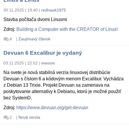
30.11.2025 | 19:40
|
redhawk1975
Stavba počítača dvomi Linusmi
Zdroj:
Building a Computer with the CREATOR of Linux!
|
Zaujímavý článok
8
Devuan 6 Excalibur je vydaný
03.11.2025 | 22:52
|
menom
Na svete je nová stabilná verzia linuxovej distribúcie
Devuan s číslom 6 a kódovým menom Excalibur. Vychádza
z Debian 13 Trixie. Projekt Devuan sa zameriava na
poskytovanie alternatívy k Debianu, ktorú je možné použiť
bez SystemD.
Zdroj:
https://www.devuan.org/get-devuan
|
Nová verzia
2