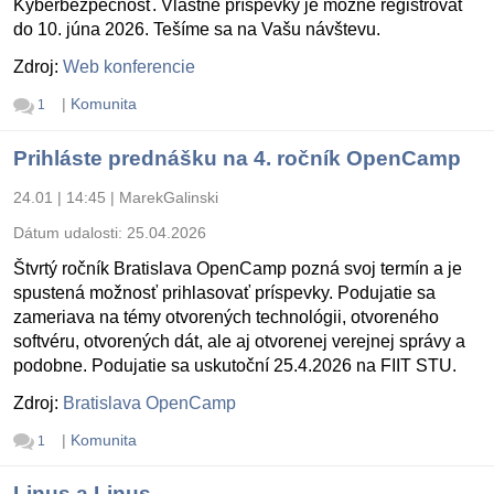
Kyberbezpečnosť. Vlastné príspevky je možné registrovať
do 10. júna 2026. Tešíme sa na Vašu návštevu.
Zdroj:
Web konferencie
|
Komunita
1
Prihláste prednášku na 4. ročník OpenCamp
24.01 | 14:45
|
MarekGalinski
Dátum udalosti:
25.04.2026
Štvrtý ročník Bratislava OpenCamp pozná svoj termín a je
spustená možnosť prihlasovať príspevky. Podujatie sa
zameriava na témy otvorených technológii, otvoreného
softvéru, otvorených dát, ale aj otvorenej verejnej správy a
podobne. Podujatie sa uskutoční 25.4.2026 na FIIT STU.
Zdroj:
Bratislava OpenCamp
|
Komunita
1
Linus a Linus