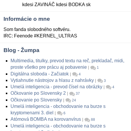
kdesi ZAVINÁČ kdesi BODKA sk
Informácie o mne
Som fanda slobodného softvéru.
IRC: Feenode #KERNEL_ULTRAS
Blog - Žumpa
Multimedia, titulky, prevod textu na reč, prekladač, midi,
proste všetko pre prácu aj pobavenie
|
1
Digitálna sloboda - Začiatok
|
4
Vytiahnutie nástrojov a hlasu z nahrávky
|
3
Umelá inteligencia - prevod čísel na obrázky
|
4
Očkovanie po Slovensky 2
|
37
Očkovanie po Slovensky
|
24
Umelá inteligencia - obchodovanie na burze s
kryptomenami 3. diel
|
6
Atómová BOMBA na korovanvírus
|
88
Umelá inteligencia - obchodovanie na burze s