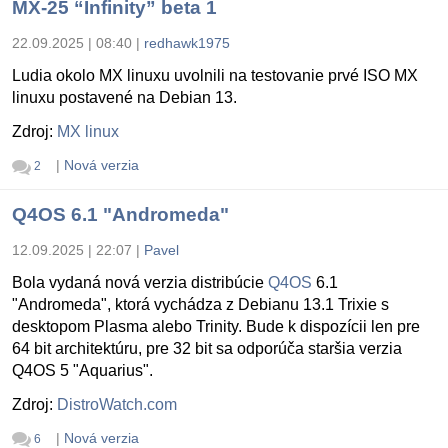
MX-25 “Infinity” beta 1
22.09.2025 | 08:40
|
redhawk1975
Ludia okolo MX linuxu uvolnili na testovanie prvé ISO MX
linuxu postavené na Debian 13.
Zdroj:
MX linux
|
Nová verzia
2
Q4OS 6.1 "Andromeda"
12.09.2025 | 22:07
|
Pavel
Bola vydaná nová verzia distribúcie
Q4OS
6.1
"Andromeda", ktorá vychádza z Debianu 13.1 Trixie s
desktopom Plasma alebo Trinity. Bude k dispozícii len pre
64 bit architektúru, pre 32 bit sa odporúča staršia verzia
Q4OS 5 "Aquarius".
Zdroj:
DistroWatch.com
|
Nová verzia
6