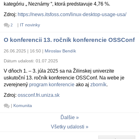
kategóriu „ Neznámy “, ktorá predstavuje 4,76 %.
Zdroj:
https://news.itsfoss.com/linux-desktop-usage-usa/
|
IT novinky
2
O konferencii 13. ročník konferencie OSSConf
26.06.2025 | 16:50
|
Miroslav Bendík
Dátum udalosti:
01.07.2025
V dňoch 1. – 3. júla 2025 sa na Žilinskej univerzite
uskutoční 13. ročník konferencie OSSConf. Na webe je
zverejnený
program konferencie
ako aj
zborník
.
Zdroj:
ossconf.fri.uniza.sk
|
Komunita
Ďalšie
Všetky udalosti