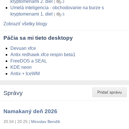
kryptomenami 2. diel
|
2
Umelá inteligencia - obchodovanie na burze s
kryptomenami 1. diel
|
5
Zobraziť všetky blogy
Páčia sa mi tieto desktopy
Devuan xfce
Antix redhawk xfce respin beta1
FreeDOS a SEAL
KDE neon
Antix + IceWM
Správy
Pridať správu
Namakaný deň 2026
20.04 | 20:25
|
Miroslav Bendík