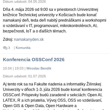
Dátum udalosti:
04.05.2026
Dňa 4. mája 2026 od 9:00 sa v priestoroch Univerzitnej
knižnice Technickej univerzity v Košiciach bude konať
namakaný deň, teda deň nabitý prednáškami a workshopmi
o vzdelávaní v IT, programovaní, mikrokontroléroch, AI,
bezpečnosti, IoT a o ďalších témach.
Zdroj:
namakanyden.sk
|
Komunita
3
Konferencia OSSConf 2026
10.04 | 19:03
|
Miroslav Bendík
Dátum udalosti:
01.07.2026
Aj tento rok sa na Fakulte riadenia a informatiky Žilinskej
Univerzity v dňoch 1-3. júla 2026 bude konať konferencia
OSSConf. Príspevky budú zaradené v sekciách: Open AI,
LATEX, R a ich priatelia, Vývoj OSS, OSS vo vzdelávaní,
Open GIS & Open Data, Open Hardware a