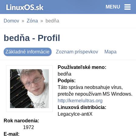
MENU
Domov
Zóna
bedňa
bedňa - Profil
Základné informácie
Zoznam príspevkov
Mapa
Používateľské meno:
bedňa
Podpis:
Táto správa neobsahuje vírus,
pretože nepoužívam MS Windows.
http://kernelultras.org
Linuxová distribúcia:
LegacyIce-antiX
Rok narodenia:
1972
E-mail: