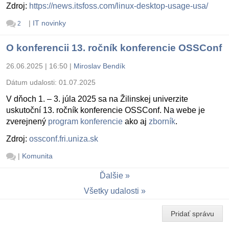
Zdroj:
https://news.itsfoss.com/linux-desktop-usage-usa/
|
IT novinky
2
O konferencii 13. ročník konferencie OSSConf
26.06.2025 | 16:50
|
Miroslav Bendík
Dátum udalosti:
01.07.2025
V dňoch 1. – 3. júla 2025 sa na Žilinskej univerzite
uskutoční 13. ročník konferencie OSSConf. Na webe je
zverejnený
program konferencie
ako aj
zborník
.
Zdroj:
ossconf.fri.uniza.sk
|
Komunita
Ďalšie
Všetky udalosti
Pridať správu