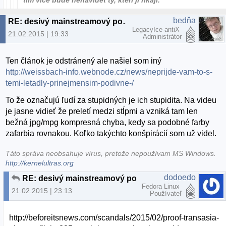
tím více bude nenávidět ty, kteří ji říkají."
bedňa
RE: desivý mainstreamový podvrh
LegacyIce-antiX
21.02.2015 | 19:33
Administrátor
Ten článok je odstránený ale našiel som iný
http://weissbach-info.webnode.cz/news/neprijde-vam-to-s-
temi-letadly-prinejmensim-podivne-/
To že označujú ľudí za stupidných je ich stupidita. Na videu
je jasne vidieť že preletí medzi stĺpmi a vzniká tam len
bežná jpg/mpg kompresná chyba, kedy sa podobné farby
zafarbia rovnakou. Koľko takýchto konšpirácií som už videl.
Táto správa neobsahuje vírus, pretože nepoužívam MS Windows.
http://kernelultras.org
dodoedo
RE: desivý mainstreamový podvrh
Fedora Linux
21.02.2015 | 23:13
Používateľ
http://beforeitsnews.com/scandals/2015/02/proof-transasia-