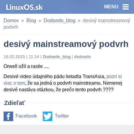
MENU
Domov
Blog
Dodoedo_blog
desivý mainstreamový
podvrh
desivý mainstreamový podvrh
16.02.2015 | 11:14
|
Dodoedo_blog
|
dodoedo
Orwell ožil a rastie ....
Desivé video údajného pádu lietadla TransAsia,
pozri si
viac o tom
, že sa jedná o podvrh mainstreamu. Nemenej
desivé nastáva otázkou, že prečo tento podvrh ????
Zdieľať
Facebook
Twitter