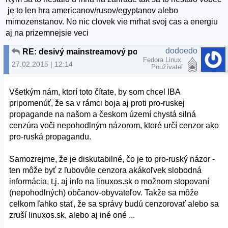
je to len hra americanov/rusov/egyptanov alebo
mimozenstanov. No nic clovek vie mrhat svoj cas a energiu
aj na prizemnejsie veci
dodoedo
RE: desivý mainstreamový podvrh
Fedora Linux
27.02.2015 | 12:14
Používateľ
Všetkým nám, ktorí toto čítate, by som chcel IBA
pripomenúť, že sa v rámci boja aj proti pro-ruskej
propagande na našom a českom území chystá silná
cenzúra voči nepohodlným názorom, ktoré určí cenzor ako
pro-ruská propagandu.
Samozrejme, že je diskutabilné, čo je to pro-ruský názor -
ten môže byť z ľubovôle cenzora akákoľvek slobodná
informácia, t.j. aj info na linuxos.sk o možnom stopovaní
(nepohodlných) občanov-obyvateľov. Takže sa môže
celkom ľahko stať, že sa správy budú cenzorovať alebo sa
zruší linuxos.sk, alebo aj iné oné ...