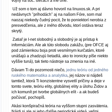
vojny na soc. sieťach a iné oné.
Už som o tom aj dávno hovoril na linuxos.sk. A pri
nedávnych "príhodách" aj na našom Fóre, som mal
naozaj niekedy čudný pocit, že to poniektorí nerobia z
presvedčenia, ale z iného dôvodu, ktorí ostáva teraz
skrytý.
Zatiaľ je I-net slobodný a slobodný je aj prístup k
informáciám. Ale ak túto slobodu zakážu, (pre OFCE aj
pod zámienkou boja proti vesmírnym kurčatám, ktoré
unášajú a zhadzujú lietadlá, ako to ironicky píše niekto
vyššie tuná), tak tieto nástroje sa zmenia na iné.
Dávam Ti do pozornosti niečo,
jednu teóriu od jedného
ruského matematika a analytika
, jej názov si nájdeš
tamtiež, ktorá Ti konzistentne vysvetlí príčiny a deje v
tomto svete, teóriu elity, globálnej elity a úlohu Židov a
ich komunít pri tvorbe globálnych elít - a ak budeš
počúvať, pochopíš.
Akási konšpiračná teória na vyššom stupni zasvätenia.
Nájdi si ale aj jeho ďalšie periodické videá, veľmi