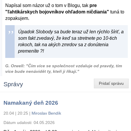
Napísal som názor už o tom v Blogu, tak
pre
"ľahtikárskych bojovníkov ohľadom ničdiania"
tuná to
zopakujem.
Úpadok Slobody sa bude teraz už len rýchlo šíriť, a
som fakt zvedavý, že keď sa stretnete po 10-tich
rokoch, tak na akých zmrdov sa z donútenia
premeníte ?!
G. Orwell: "Čím více se společnost vzdaluje od pravdy, tím
více bude nenávidět ty, kteří ji říkají."
Správy
Pridať správu
Namakaný deň 2026
20.04 | 20:25
|
Miroslav Bendík
Dátum udalosti:
04.05.2026