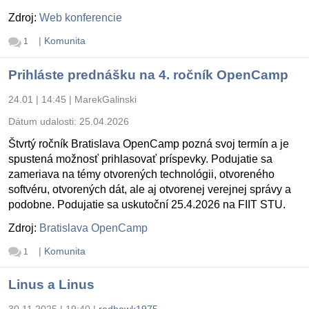
Zdroj:
Web konferencie
|
Komunita
1
Prihláste prednášku na 4. ročník OpenCamp
24.01 | 14:45
|
MarekGalinski
Dátum udalosti:
25.04.2026
Štvrtý ročník Bratislava OpenCamp pozná svoj termín a je
spustená možnosť prihlasovať príspevky. Podujatie sa
zameriava na témy otvorených technológii, otvoreného
softvéru, otvorených dát, ale aj otvorenej verejnej správy a
podobne. Podujatie sa uskutoční 25.4.2026 na FIIT STU.
Zdroj:
Bratislava OpenCamp
|
Komunita
1
Linus a Linus
30.11.2025 | 19:40
|
redhawk1975