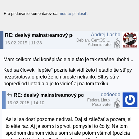
Pre pridávanie komentárov sa
musíte prihlásiť
.
Andrej Lacho
RE: desivý mainstreamový podvrh
Debian, CentOS ...
16.02.2015 | 11:28
Administrátor
Mám celkom rád konšpirácie ale táto je tak strašne úbohá...
Ked sa človek "lepšie" pozrie tak vidí žeto lietadlo tie stl´py
nezošrotovalo preto že ich proste netrafilo. Stlpy sú v
popredí od lietadla a je to vidieť aj na tom taxíku.
dodoedo
RE: desivý mainstreamový podvrh
Fedora Linux
16.02.2015 | 14:10
Používateľ
Asi si sa dosť pozorne nedíval. Daj si záležať a pozeraj si
to ešte raz. Aj ja som si sprvoti pomyslel to čo ty. Na tom
spodnom druhom videu som si ale potom všimol (pozícia