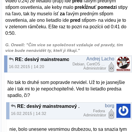
video 0:24) že lietadlo (trup) ide
pred
ľavým predným
stĺpom osvetlenia, ale keby malo
prekĺźnuť pomedzi
stlpy
na ľavo, tak by muselo ísť
za
ľavým predným stĺpom
osvetlenia, ale ono lietadlo ide
pred
stĺpom- na videu je to
v zelenom rámčeku. Ešte raz to pozri na pozícii od 0:41 do
0:50.
G. Orwell: "Čím více se společnost vzdaluje od pravdy, tím
více bude nenávidět ty, kteří ji říkají."
Andrej Lacho
RE: desivý mainstreamový podvrh
Debian, CentOS ...
16.02.2015 | 14:20
Administrátor
No tak to druhé som popravde nevidel. Už to je jasnejšie
ale i tak mi to je nepochopiteľné. Ved to lietadlo predsa
spadlo, či?
borg
RE: desivý mainstreamový podvrh
Fedora
16.02.2015 | 14:32
Administrátor
nie, bolo unesene vesmirnou drubezou, to sa snazia tym