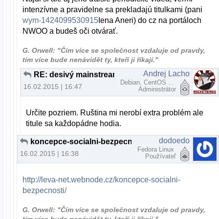
intenzívne a pravidelne sa prekladajú titulkami (pani
wym-1424099530915
Iena Aneri) do cz na portáloch
NWOO a budeš oči otvárať.
G. Orwell: "Čím více se společnost vzdaluje od pravdy,
tím více bude nenávidět ty, kteří ji říkají."
Andrej Lacho
RE: desivý mainstreamový podvrh
Debian, CentOS ...
16.02.2015 | 16:47
Administrátor
Určite pozriem. Ruština mi nerobí extra problém ale
titule sa každopádne hodia.
dodoedo
koncepce-socialni-bezpecnosti - dostatočne všeobecná teória riadenia
Fedora Linux
16.02.2015 | 16:38
Používateľ
http://leva-net.webnode.cz/koncepce-socialni-
bezpecnosti/
G. Orwell: "Čím více se společnost vzdaluje od pravdy,