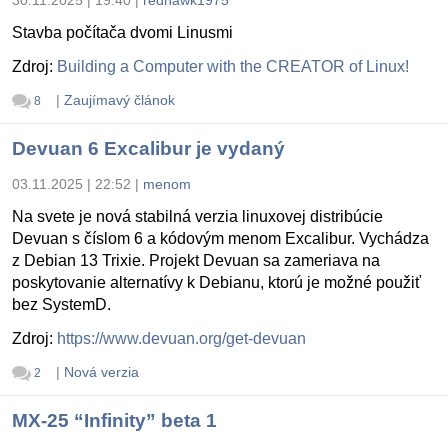
Stavba počítača dvomi Linusmi
Zdroj:
Building a Computer with the CREATOR of Linux!
|
Zaujímavý článok
8
Devuan 6 Excalibur je vydaný
03.11.2025 | 22:52
|
menom
Na svete je nová stabilná verzia linuxovej distribúcie
Devuan s číslom 6 a kódovým menom Excalibur. Vychádza
z Debian 13 Trixie. Projekt Devuan sa zameriava na
poskytovanie alternatívy k Debianu, ktorú je možné použiť
bez SystemD.
Zdroj:
https://www.devuan.org/get-devuan
|
Nová verzia
2
MX-25 “Infinity” beta 1