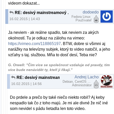
videom dokazat...
dodoedo
RE: desivý mainstreamový podvrh
Fedora Linux
16.02.2015 | 14:43
Používateľ
Ja neviem - ak reálne spadlo, tak neviem za akých
okolností. Tu je odkaz na zálohu na vimeo:
https://vimeo.com/118865197
. BTW, dobre si všimni aj
narážky na televízny subjek, ktorý to video natočil, a jeho
vzťahy s taj. službou. Mňa to dosť desí, Teba nie?
G. Orwell: "Čím více se společnost vzdaluje od pravdy, tím
více bude nenávidět ty, kteří ji říkají."
Andrej Lacho
RE: desivý mainstreamový podvrh
Debian, CentOS ...
16.02.2015 | 14:56
Administrátor
Do prdele a prečo by také niečo niekto robil? Aj keby
nespadlo tak čo z toho majú. Je mi ale divné že nič iné
som nevidel s pádu lietadla len toto video.