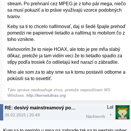
stream. Po prehnaní cez MPEG je z toho pár mega, niečo
sa musí pokaziť a to práve využívajú vzorce podobných
tvarov.
Keby sa ti to chcelo nafilmovať, daj si šedé špajle prehoď
pomedzi ne papierové lietadlo a nafilmuj to mobilom čo z
toho vznikne.
Nehovorím že to nieje HOAX, ale toto je pre mňa slabý
dôkaz, pretože ja tam vidím veci že to lietadlo spadlo za
stĺpy podľa trosiek čo odlietajú keď narazí o zábradlie.
Mno ale som za to aby sme sa k tomu postavili odborne a
pokúsili sa to osvetliť.
Táto správa neobsahuje vírus, pretože nepoužívam MS
Windows.
http://kernelultras.org
Lol
RE: desivý mainstreamový podvrh
26.02.2015 | 20:49
Návštevník
Kym sa to nestalo u mna na zahrade tak sa to nestalo vobec