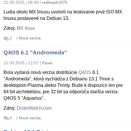
22.09.2025 | 08:40
|
redhawk1975
Ludia okolo MX linuxu uvolnili na testovanie prvé ISO MX
linuxu postavené na Debian 13.
Zdroj:
MX linux
|
Nová verzia
2
Q4OS 6.1 "Andromeda"
12.09.2025 | 22:07
|
Pavel
Bola vydaná nová verzia distribúcie
Q4OS
6.1
"Andromeda", ktorá vychádza z Debianu 13.1 Trixie s
desktopom Plasma alebo Trinity. Bude k dispozícii len pre
64 bit architektúru, pre 32 bit sa odporúča staršia verzia
Q4OS 5 "Aquarius".
Zdroj:
DistroWatch.com
|
Nová verzia
6