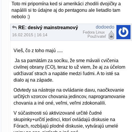
Toto mi pripomína ked si amerikáci zhodili dvojičky a
napálili si to údajne aj do pentagonu ale lietadlo tam
nebolo :)
dodoedo
RE: desivý mainstreamový podvrh
Fedora Linux
16.02.2015 | 16:14
Používateľ
Vieš, čo z toho majú .....
Ja sa pamätám za socíku, že sme mávali cvičenia
civilnej obrany (CO), teraz to už viem, že aj za účelom
udržiavať strach a napätie medzi ľudmi. A to isté sa
dialo aj na západe.
Odvtedy sa nástroje na ovládanie davu, naočkovanie
určitých vzorcov chovania jedincov, naprogramovanie
chovania a iné oné, veľmi, veľmi zdokonalili.
V súčastnosti sú aktivizované určité čudné
skupinky+určití jedinci, ktorí ovládajú diskusie na
Fórach, rozbíjajú plodné diskusie, vytvárajú umelé