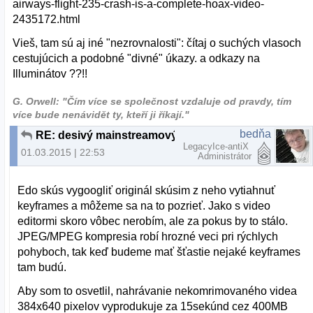
airways-flight-235-crash-is-a-complete-hoax-video-
2435172.html
Vieš, tam sú aj iné "nezrovnalosti": čítaj o suchých vlasoch
cestujúcich a podobné "divné" úkazy. a odkazy na
Illuminátov ??!!
G. Orwell: "Čím více se společnost vzdaluje od pravdy, tím
více bude nenávidět ty, kteří ji říkají."
bedňa
RE: desivý mainstreamový podvrh
LegacyIce-antiX
01.03.2015 | 22:53
Administrátor
Edo skús vygoogliť originál skúsim z neho vytiahnuť
keyframes a môžeme sa na to pozrieť. Jako s video
editormi skoro vôbec nerobím, ale za pokus by to stálo.
JPEG/MPEG kompresia robí hrozné veci pri rýchlych
pohyboch, tak keď budeme mať šťastie nejaké keyframes
tam budú.
Aby som to osvetlil, nahrávanie nekomrimovaného videa
384x640 pixelov vyprodukuje za 15sekúnd cez 400MB