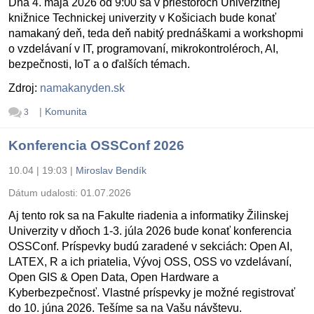
Dňa 4. mája 2026 od 9:00 sa v priestoroch Univerzitnej
knižnice Technickej univerzity v Košiciach bude konať
namakaný deň, teda deň nabitý prednáškami a workshopmi
o vzdelávaní v IT, programovaní, mikrokontroléroch, AI,
bezpečnosti, IoT a o ďalších témach.
Zdroj:
namakanyden.sk
|
Komunita
3
Konferencia OSSConf 2026
10.04 | 19:03
|
Miroslav Bendík
Dátum udalosti:
01.07.2026
Aj tento rok sa na Fakulte riadenia a informatiky Žilinskej
Univerzity v dňoch 1-3. júla 2026 bude konať konferencia
OSSConf. Príspevky budú zaradené v sekciách: Open AI,
LATEX, R a ich priatelia, Vývoj OSS, OSS vo vzdelávaní,
Open GIS & Open Data, Open Hardware a
Kyberbezpečnosť. Vlastné príspevky je možné registrovať
do 10. júna 2026. Tešíme sa na Vašu návštevu.