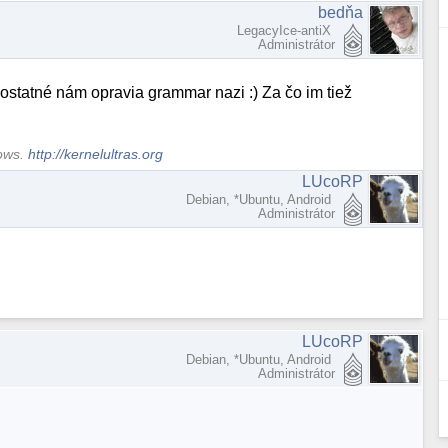
bedňa
LegacyIce-antiX
Administrátor
o ostatné nám opravia grammar nazi :) Za čo im tiež
dows.
http://kernelultras.org
LUcoRP
Debian, *Ubuntu, Android
Administrátor
LUcoRP
Debian, *Ubuntu, Android
Administrátor