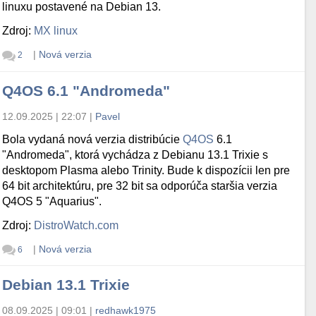
linuxu postavené na Debian 13.
Zdroj:
MX linux
|
Nová verzia
2
Q4OS 6.1 "Andromeda"
12.09.2025 | 22:07
|
Pavel
Bola vydaná nová verzia distribúcie
Q4OS
6.1
"Andromeda", ktorá vychádza z Debianu 13.1 Trixie s
desktopom Plasma alebo Trinity. Bude k dispozícii len pre
64 bit architektúru, pre 32 bit sa odporúča staršia verzia
Q4OS 5 "Aquarius".
Zdroj:
DistroWatch.com
|
Nová verzia
6
Debian 13.1 Trixie
08.09.2025 | 09:01
|
redhawk1975