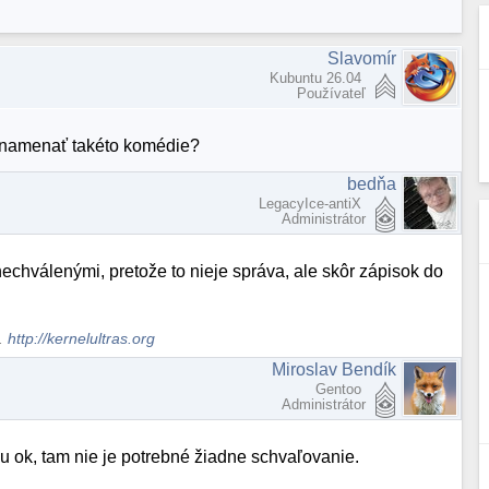
Slavomír
Kubuntu 26.04
Používateľ
 znamenať takéto komédie?
bedňa
LegacyIce-antiX
Administrátor
chválenými, pretože to nieje správa, ale skôr zápisok do
s.
http://kernelultras.org
Miroslav Bendík
Gentoo
Administrátor
u ok, tam nie je potrebné žiadne schvaľovanie.