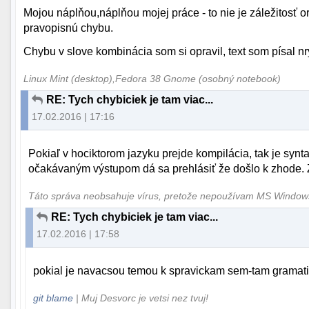
Mojou náplňou,náplňou mojej práce - to nie je záležitosť ort
pravopisnú chybu.
Chybu v slove kombinácia som si opravil, text som písal nrý
Linux Mint (desktop),Fedora 38 Gnome (osobný notebook)
RE: Tych chybiciek je tam viac...
17.02.2016 | 17:16
Pokiaľ v hociktorom jazyku prejde kompilácia, tak je synt
očakávaným výstupom dá sa prehlásiť že došlo k zhode.
Táto správa neobsahuje vírus, pretože nepoužívam MS Windo
RE: Tych chybiciek je tam viac...
17.02.2016 | 17:58
pokial je navacsou temou k spravickam sem-tam gramatik
git blame
| Muj Desvorc je vetsi nez tvuj!