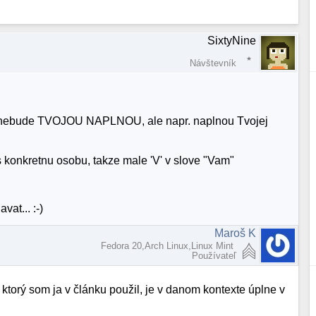
SixtyNine
Návštevník
su" nebude TVOJOU NAPLNOU, ale napr. naplnou Tvojej
es konkretnu osobu, takze male 'V' v slove "Vam"
vat... :-)
Maroš K
Fedora 20,Arch Linux,Linux Mint
Používateľ
, ktorý som ja v článku použil, je v danom kontexte úplne v