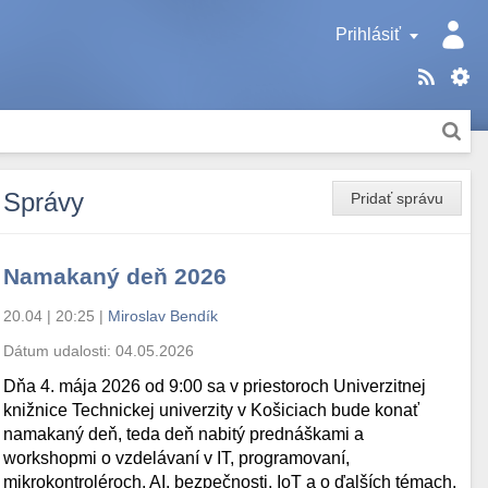
Prihlásiť
Správy
Pridať správu
Namakaný deň 2026
20.04 | 20:25
|
Miroslav Bendík
Dátum udalosti:
04.05.2026
Dňa 4. mája 2026 od 9:00 sa v priestoroch Univerzitnej
knižnice Technickej univerzity v Košiciach bude konať
namakaný deň, teda deň nabitý prednáškami a
workshopmi o vzdelávaní v IT, programovaní,
mikrokontroléroch, AI, bezpečnosti, IoT a o ďalších témach.