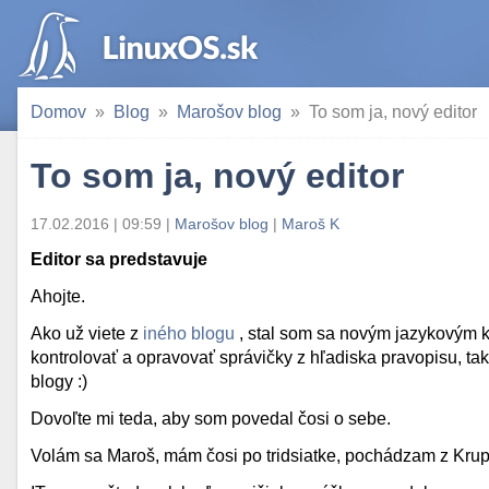
Domov
Blog
Marošov blog
To som ja, nový editor
To som ja, nový editor
17.02.2016 | 09:59
|
Marošov blog
|
Maroš K
Editor sa predstavuje
Ahojte.
Ako už viete z
iného blogu
, stal som sa novým jazykovým k
kontrolovať a opravovať správičky z hľadiska pravopisu, t
blogy :)
Dovoľte mi teda, aby som povedal čosi o sebe.
Volám sa Maroš, mám čosi po tridsiatke, pochádzam z Krupin