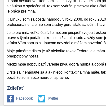
IT som neštudoval, keď som išiel na výšku, nevedel som po
s náukou o spoločnosti, rok som vydržal pracovať ako učite
je práca pre mňa.
K Linuxu som sa dostal náhodou v roku 2008, od roku 2010
profesionálne, ale nie som žiadny guru, stále sa učím, hla
Je to pre mňa veľká česť, že možem prispieť svojou troško
práve s týmto portálom, kde som žiadal o radu a vždy som ju
vďaka Vám som to s Linuxom nevzdal a môžem povedať, že 
Moje primárne distro je už niekoľko rokov Fedora, ale mám 
predpotopný noťas.
Medzi moje hobby patrí varenie piva, dobrá hudba a dobrá 
Držte sa, nehádajte sa a ak niečo, kontakt na mňa máte, ta
pocit, že som niečo neurobil správne.
Zdieľať
Facebook
Twitter