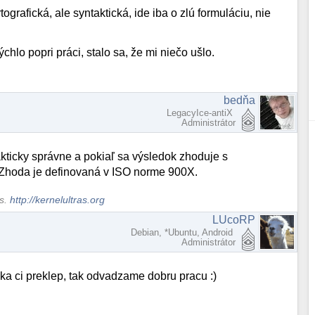
ografická, ale syntaktická, ide iba o zlú formuláciu, nie
chlo popri práci, stalo sa, že mi niečo ušlo.
bedňa
LegacyIce-antiX
Administrátor
akticky správne a pokiaľ sa výsledok zhoduje s
 Zhoda je definovaná v ISO norme 900X.
ws.
http://kernelultras.org
LUcoRP
Debian, *Ubuntu, Android
Administrátor
a ci preklep, tak odvadzame dobru pracu :)