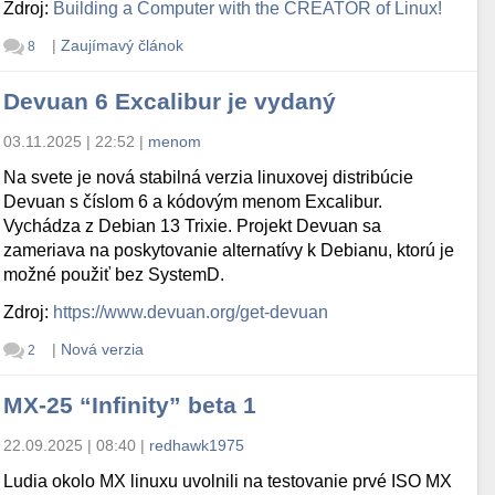
Zdroj:
Building a Computer with the CREATOR of Linux!
|
Zaujímavý článok
8
Devuan 6 Excalibur je vydaný
03.11.2025 | 22:52
|
menom
Na svete je nová stabilná verzia linuxovej distribúcie
Devuan s číslom 6 a kódovým menom Excalibur.
Vychádza z Debian 13 Trixie. Projekt Devuan sa
zameriava na poskytovanie alternatívy k Debianu, ktorú je
možné použiť bez SystemD.
Zdroj:
https://www.devuan.org/get-devuan
|
Nová verzia
2
MX-25 “Infinity” beta 1
22.09.2025 | 08:40
|
redhawk1975
Ludia okolo MX linuxu uvolnili na testovanie prvé ISO MX