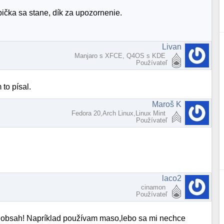
ybička sa stane, dík za upozornenie.
Livan
Manjaro s XFCE, Q4OS s KDE
Používateľ
to písal.
Maroš K
Fedora 20,Arch Linux,Linux Mint
Používateľ
laco2
cinamon
Používateľ
 o obsah! Napríklad používam maso,lebo sa mi nechce