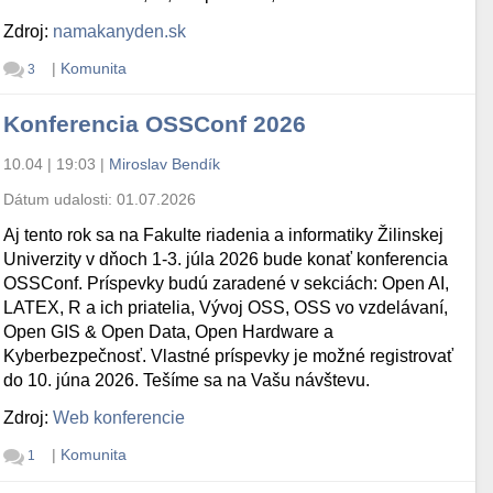
Zdroj:
namakanyden.sk
|
Komunita
3
Konferencia OSSConf 2026
10.04 | 19:03
|
Miroslav Bendík
Dátum udalosti:
01.07.2026
Aj tento rok sa na Fakulte riadenia a informatiky Žilinskej
Univerzity v dňoch 1-3. júla 2026 bude konať konferencia
OSSConf. Príspevky budú zaradené v sekciách: Open AI,
LATEX, R a ich priatelia, Vývoj OSS, OSS vo vzdelávaní,
Open GIS & Open Data, Open Hardware a
Kyberbezpečnosť. Vlastné príspevky je možné registrovať
do 10. júna 2026. Tešíme sa na Vašu návštevu.
Zdroj:
Web konferencie
|
Komunita
1