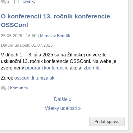
|
IT novinky
2
O konferencii 13. ročník konferencie
OSSConf
26.06.2025 | 16:50
|
Miroslav Bendík
Dátum udalosti:
01.07.2025
V dňoch 1. – 3. júla 2025 sa na Žilinskej univerzite
uskutoční 13. ročník konferencie OSSConf. Na webe je
zverejnený
program konferencie
ako aj
zborník
.
Zdroj:
ossconf.fri.uniza.sk
|
Komunita
Ďalšie
Všetky udalosti
Pridať správu