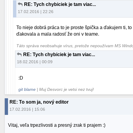
RE: Tych chybiciek je tam viac...
17.02.2016 | 22:26
To nieje dobrá práca to je proste špička a ďakujem ti, t
ďakovala a mala radosť že oni v teame.
Táto správa neobsahuje vírus, pretože nepoužívam MS Win
RE: Tych chybiciek je tam viac...
18.02.2016 | 00:09
:D
git blame
| Muj Desvorc je vetsi nez tvuj!
RE: To som ja, nový editor
17.02.2016 | 15:06
Vitaj, veľa trpezlivosti a presný zrak ti prajem :)