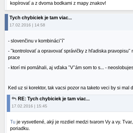
kopírovať a z dvoma bodkami z mapy znakov!
Tych chybiciek je tam viac...
17.02.2016 | 14:58
- slovenčinu v kombináci"í"
- "kontrolovať a opravovať správičky z hľadiska pravopi
prace
- ktorí mi pomáhali, aj vďaka "V"ám som to s... - neoslobuj
Ked uz si korektor, tak vacsi pozor na taketo veci by si mal da
RE: Tych chybiciek je tam viac...
17.02.2016 | 15:45
Tu
je vysvetlené, aký je rozdiel medzi tvarom Vy a vy. Tvar
poriadku.