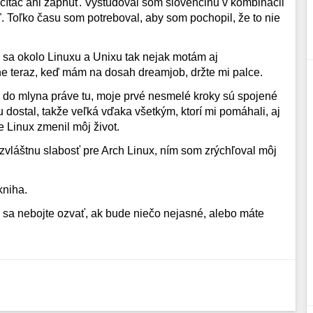
čítač ani zapnúť. Vyštudoval som slovenčinu v kombinácii
ľ. Toľko času som potreboval, aby som pochopil, že to nie
 sa okolo Linuxu a Unixu tak nejak motám aj
vne teraz, keď mám na dosah dreamjob, držte mi palce.
u do mlyna práve tu, moje prvé nesmelé kroky sú spojené
 dostal, takže veľká vďaka všetkým, ktorí mi pomáhali, aj
Linux zmenil môj život.
zvláštnu slabosť pre Arch Linux, ním som zrýchľoval môj
kniha.
k sa nebojte ozvať, ak bude niečo nejasné, alebo máte