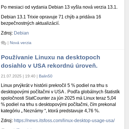
Po mesiaci od vydania Debian 13 vyšla nová verzia 13.1.
Debian 13.1 Trixie opravuje 71 chýb a pridáva 16
bezpečnostných aktualizácií.
Zdroj:
Debian
|
Nová verzia
Používanie Linuxu na desktopoch
dosiahlo v USA rekordnú úroveň.
21.07.2025 | 19:40
|
Balin50
Linux prvýkrát v histórii prekročil 5 % podiel na trhu s
desktopovými počítačmi v USA . Podľa globálnych štatistík
spoločnosti StatCounter za jún 2025 má Linux teraz 5,04
% podiel na trhu s desktopovými počítačmi, čím prekonal
kategóriu „ Neznámy “, ktorá predstavuje 4,76 %.
Zdroj:
https://news.itsfoss.com/linux-desktop-usage-usa/