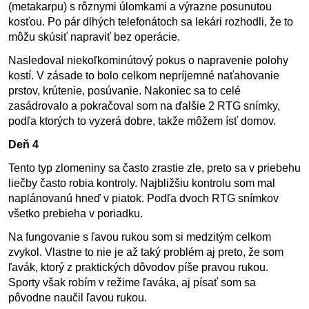
(metakarpu) s rôznymi úlomkami a výrazne posunutou
kosťou. Po pár dlhých telefonátoch sa lekári rozhodli, že to
môžu skúsiť napraviť bez operácie.
Nasledoval niekoľkominútový pokus o napravenie polohy
kostí. V zásade to bolo celkom nepríjemné naťahovanie
prstov, krútenie, posúvanie. Nakoniec sa to celé
zasádrovalo a pokračoval som na ďalšie 2 RTG snímky,
podľa ktorých to vyzerá dobre, takže môžem ísť domov.
Deň 4
Tento typ zlomeniny sa často zrastie zle, preto sa v priebehu
liečby často robia kontroly. Najbližšiu kontrolu som mal
naplánovanú hneď v piatok. Podľa dvoch RTG snímkov
všetko prebieha v poriadku.
Na fungovanie s ľavou rukou som si medzitým celkom
zvykol. Vlastne to nie je až taký problém aj preto, že som
ľavák, ktorý z praktických dôvodov píše pravou rukou.
Sporty však robím v režime ľaváka, aj písať som sa
pôvodne naučil ľavou rukou.