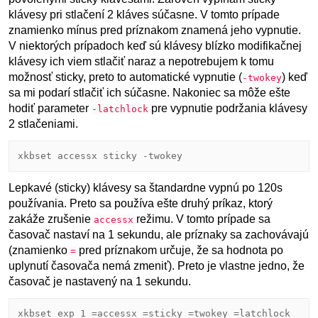
klávesy pri stlačení 2 kláves súčasne. V tomto prípade
znamienko mínus pred príznakom znamená jeho vypnutie.
V niektorých prípadoch keď sú klávesy blízko modifikačnej
klávesy ich viem stlačiť naraz a nepotrebujem k tomu
možnosť sticky, preto to automatické vypnutie (
) keď
-twokey
sa mi podarí stlačiť ich súčasne. Nakoniec sa môže ešte
hodiť parameter
pre vypnutie podržania klávesy
-latchlock
2 stlačeniami.
Lepkavé (sticky) klávesy sa štandardne vypnú po 120s
používania. Preto sa používa ešte druhý príkaz, ktorý
zakáže zrušenie
režimu. V tomto prípade sa
accessx
časovač nastaví na 1 sekundu, ale príznaky sa zachovávajú
(znamienko
pred príznakom určuje, že sa hodnota po
=
uplynutí časovača nemá zmeniť). Preto je vlastne jedno, že
časovač je nastavený na 1 sekundu.