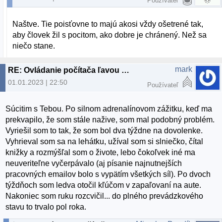
Používateľ
Naštve. Tie poisťovne to majú akosi vždy ošetrené tak,
aby človek žil s pocitom, ako dobre je chránený. Než sa
niečo stane.
mark
RE: Ovládanie počítača ľavou prednou
01.01.2023 | 22:50
Používateľ
Súcitim s Tebou. Po silnom adrenalínovom zážitku, keď ma
prekvapilo, že som stále nažive, som mal podobný problém.
Vyriešil som to tak, že som bol dva týždne na dovolenke.
Vyhrieval som sa na lehátku, užíval som si slniečko, čítal
knižky a rozmýšľal som o živote, lebo čokoľvek iné ma
neuveriteľne vyčerpávalo (aj písanie najnutnejších
pracovných emailov bolo s vypätím všetkých síl). Po dvoch
týždňoch som ledva otočil kľúčom v zapaľovaní na aute.
Nakoniec som ruku rozcvičil... do plného prevádzkového
stavu to trvalo pol roka.