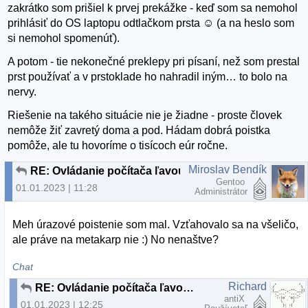
zakrátko som prišiel k prvej prekážke - keď som sa nemohol
prihlásiť do OS laptopu odtlačkom prsta ☺ (a na heslo som
si nemohol spomenúť).
A potom - tie nekonečné preklepy pri písaní, než som prestal
prst používať a v prstoklade ho nahradil iným… to bolo na
nervy.
Riešenie na takého situácie nie je žiadne - proste človek
nemôže žiť zavretý doma a pod. Hádam dobrá poistka
pomôže, ale tu hovoríme o tisícoch eúr ročne.
Miroslav Bendík
RE: Ovládanie počítača ľavou prednou
Gentoo
01.01.2023 | 11:28
Administrátor
Meh úrazové poistenie som mal. Vzťahovalo sa na všeličo,
ale práve na metakarp nie :) No nenaštve?
Chat
Richard
RE: Ovládanie počítača ľavou prednou
antiX
01.01.2023 | 12:25