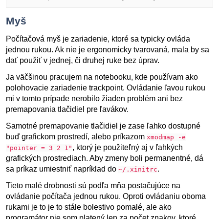
Myš
Počítačová myš je zariadenie, ktoré sa typicky ovláda
jednou rukou. Ak nie je ergonomicky tvarovaná, mala by sa
dať použiť v jednej, či druhej ruke bez úprav.
Ja väčšinou pracujem na notebooku, kde používam ako
polohovacie zariadenie trackpoint. Ovládanie ľavou rukou
mi v tomto prípade nerobilo žiaden problém ani bez
premapovania tlačidiel pre ľavákov.
Samotné premapovanie tlačidiel je zase ľahko dostupné
buď grafickom prostredí, alebo príkazom
xmodmap -e
, ktorý je použiteľný aj v ľahkých
"pointer = 3 2 1"
grafických prostrediach. Aby zmeny boli permanentné, dá
sa príkaz umiestniť napríklad do
.
~/.xinitrc
Tieto malé drobnosti sú podľa mňa postačujúce na
ovládanie počítača jednou rukou. Oproti ovládaniu oboma
rukami je to je to stále bolestivo pomalé, ale ako
programátor nie som platený len za počet znakov, ktoré