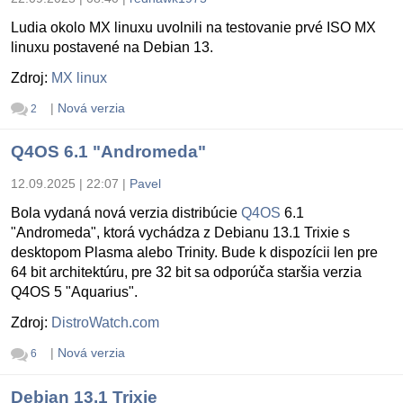
Ludia okolo MX linuxu uvolnili na testovanie prvé ISO MX
linuxu postavené na Debian 13.
Zdroj:
MX linux
|
Nová verzia
2
Q4OS 6.1 "Andromeda"
12.09.2025 | 22:07
|
Pavel
Bola vydaná nová verzia distribúcie
Q4OS
6.1
"Andromeda", ktorá vychádza z Debianu 13.1 Trixie s
desktopom Plasma alebo Trinity. Bude k dispozícii len pre
64 bit architektúru, pre 32 bit sa odporúča staršia verzia
Q4OS 5 "Aquarius".
Zdroj:
DistroWatch.com
|
Nová verzia
6
Debian 13.1 Trixie