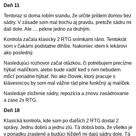
Deň 11
Tentoraz si doma robím srandu, že určite prídem domov bez
sádry. V zásade som mal trochu aj pravdu, pretože sádru mi
dali dole. Ale … pekne jedno za druhým.
Kontrola začala klasicky 2 RTG snímkami ráno. Tentokrát
som v čakárni podstatne dlhšie. Nakoniec idem k lekárovi
ako posledný.
Nasledujúci rozhovor začal otázkou, či potrebujem precízne
hýbať malíčkom, alebo bude vadiť keď s nim nebudem
môcť poriadne hýbať. No ako človek, ktorý pracuje s
klávesnicou by som mal vážne rád plne funkčný aj malíček.
Nasleduje zloženie sádry, repozícia a znovu zasádrovanie
a zase 2x RTG.
Deň 18
Klasická kontrola, kde som po ďalších 2 RTG dostal 2
správy. Jednu dobrú a jednu zlú. Tá dobrá bola, že všetko je
v poriadku zrastené a budúci týždeň mi dajú sádru dole. Tá