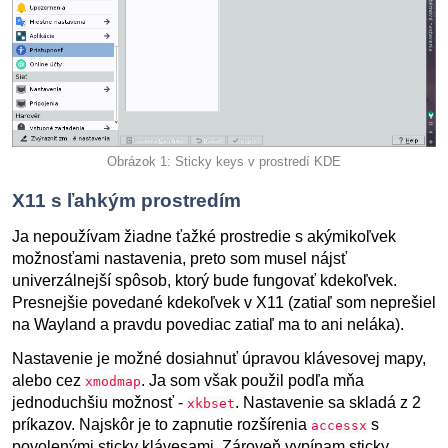
Obrázok 1: Sticky keys v prostredí KDE
X11 s ľahkým prostredím
Ja nepoužívam žiadne ťažké prostredie s akýmikoľvek
možnosťami nastavenia, preto som musel nájsť
univerzálnejší spôsob, ktorý bude fungovať kdekoľvek.
Presnejšie povedané kdekoľvek v X11 (zatiaľ som neprešiel
na Wayland a pravdu povediac zatiaľ ma to ani neláka).
Nastavenie je možné dosiahnuť úpravou klávesovej mapy,
alebo cez
. Ja som však použil podľa mňa
xmodmap
jednoduchšiu možnosť -
. Nastavenie sa skladá z 2
xkbset
príkazov. Najskôr je to zapnutie rozšírenia
s
accessx
povolenými sticky klávesami. Zároveň vypínam sticky