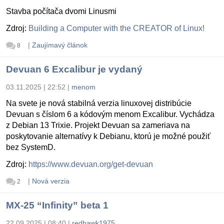
Stavba počítača dvomi Linusmi
Zdroj:
Building a Computer with the CREATOR of Linux!
|
Zaujímavý článok
8
Devuan 6 Excalibur je vydaný
03.11.2025 | 22:52
|
menom
Na svete je nová stabilná verzia linuxovej distribúcie
Devuan s číslom 6 a kódovým menom Excalibur. Vychádza
z Debian 13 Trixie. Projekt Devuan sa zameriava na
poskytovanie alternatívy k Debianu, ktorú je možné použiť
bez SystemD.
Zdroj:
https://www.devuan.org/get-devuan
|
Nová verzia
2
MX-25 “Infinity” beta 1
22.09.2025 | 08:40
|
redhawk1975