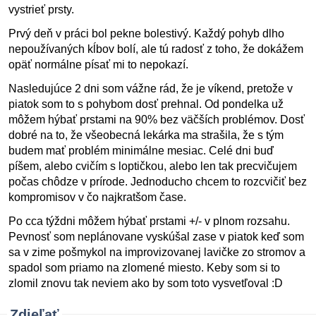
vystrieť prsty.
Prvý deň v práci bol pekne bolestivý. Každý pohyb dlho
nepoužívaných kĺbov bolí, ale tú radosť z toho, že dokážem
opäť normálne písať mi to nepokazí.
Nasledujúce 2 dni som vážne rád, že je víkend, pretože v
piatok som to s pohybom dosť prehnal. Od pondelka už
môžem hýbať prstami na 90% bez väčších problémov. Dosť
dobré na to, že všeobecná lekárka ma strašila, že s tým
budem mať problém minimálne mesiac. Celé dni buď
píšem, alebo cvičím s loptičkou, alebo len tak precvičujem
počas chôdze v prírode. Jednoducho chcem to rozcvičiť bez
kompromisov v čo najkratšom čase.
Po cca týždni môžem hýbať prstami +/- v plnom rozsahu.
Pevnosť som neplánovane vyskúšal zase v piatok keď som
sa v zime pošmykol na improvizovanej lavičke zo stromov a
spadol som priamo na zlomené miesto. Keby som si to
zlomil znovu tak neviem ako by som toto vysvetľoval :D
Zdieľať