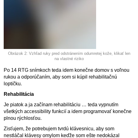
Obrázok 2: Vzhľad ruky pred odstránením odumretej kože, klikať len
na vlastné riziko
Po 14 RTG snímkoch teda idem konečne domov s voľnou
rukou a odporúčaním, aby som si kúpil rehabilitačnú
loptičku.
Rehabilitácia
Je piatok a ja začínam rehabilitáciu … teda vypnutím
všetkých accessibility funkcií a idem programovať konečne
plnou rýchlosťou.
Zisťujem, že potrebujem tvrdú klávesnicu, aby som
nestláčal klávesy omylom keďže som ešte nedokázal