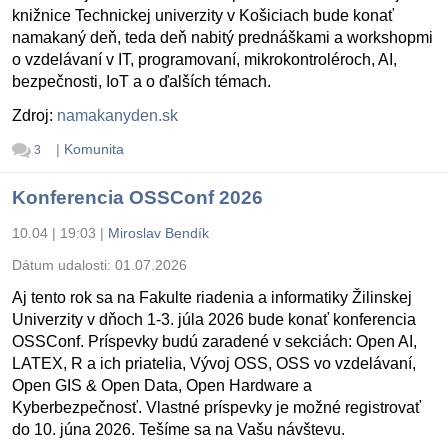
knižnice Technickej univerzity v Košiciach bude konať
namakaný deň, teda deň nabitý prednáškami a workshopmi
o vzdelávaní v IT, programovaní, mikrokontroléroch, AI,
bezpečnosti, IoT a o ďalších témach.
Zdroj:
namakanyden.sk
|
Komunita
3
Konferencia OSSConf 2026
10.04 | 19:03
|
Miroslav Bendík
Dátum udalosti:
01.07.2026
Aj tento rok sa na Fakulte riadenia a informatiky Žilinskej
Univerzity v dňoch 1-3. júla 2026 bude konať konferencia
OSSConf. Príspevky budú zaradené v sekciách: Open AI,
LATEX, R a ich priatelia, Vývoj OSS, OSS vo vzdelávaní,
Open GIS & Open Data, Open Hardware a
Kyberbezpečnosť. Vlastné príspevky je možné registrovať
do 10. júna 2026. Tešíme sa na Vašu návštevu.