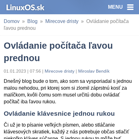
MENU
Domov
Blog
Mirecove dristy
Ovládanie počítača
ľavou prednou
Ovládanie počítača ľavou
prednou
01.01.2023 | 07:56
|
Mirecove dristy
|
Miroslav Bendík
Dnešný blog bude o tom, ako som sa vysporiadal s jednou
malou nehodou, pri ktorej som si zlomil záprstnú kosť za
malíčkom, kvôli čomu som musel určitú dobu ovládať
počítač iba ľavou rukou.
Ovládanie klávesnice jednou rukou
Či už je to písanie veľkých písmen, alebo stláčanie
klávesových skratiek, každý z nás potrebuje občas stlačiť
niekoľko kláves súčasne. S jednou rukou to môže byť