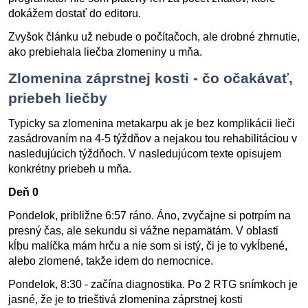
dokážem dostať do editoru.
Zvyšok článku už nebude o počítačoch, ale drobné zhrnutie,
ako prebiehala liečba zlomeniny u mňa.
Zlomenina záprstnej kosti - čo očakávať,
priebeh liečby
Typicky sa zlomenina metakarpu ak je bez komplikácii lieči
zasádrovaním na 4-5 týždňov a nejakou tou rehabilitáciou v
nasledujúcich týždňoch. V nasledujúcom texte opisujem
konkrétny priebeh u mňa.
Deň 0
Pondelok, približne 6:57 ráno. Áno, zvyčajne si potrpím na
presný čas, ale sekundu si vážne nepamätám. V oblasti
kĺbu malíčka mám hrču a nie som si istý, či je to vykĺbené,
alebo zlomené, takže idem do nemocnice.
Pondelok, 8:30 - začína diagnostika. Po 2 RTG snímkoch je
jasné, že je to trieštivá zlomenina záprstnej kosti