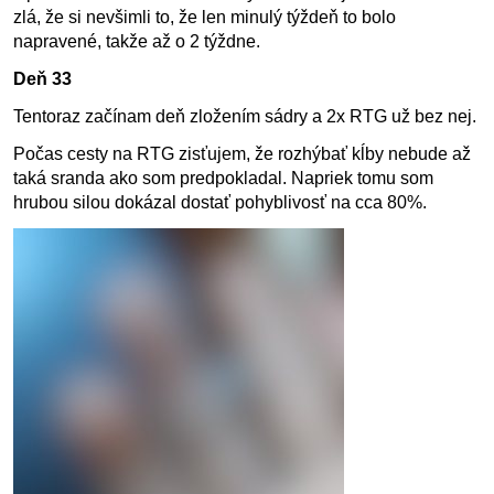
zlá, že si nevšimli to, že len minulý týždeň to bolo
napravené, takže až o 2 týždne.
Deň 33
Tentoraz začínam deň zložením sádry a 2x RTG už bez nej.
Počas cesty na RTG zisťujem, že rozhýbať kĺby nebude až
taká sranda ako som predpokladal. Napriek tomu som
hrubou silou dokázal dostať pohyblivosť na cca 80%.