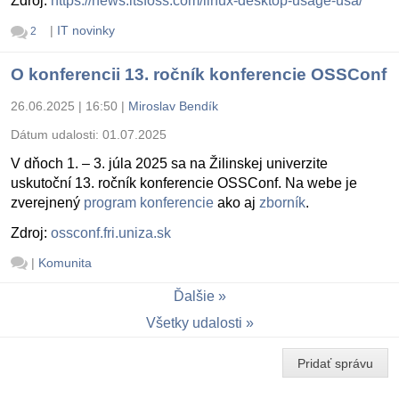
Zdroj:
https://news.itsfoss.com/linux-desktop-usage-usa/
|
IT novinky
2
O konferencii 13. ročník konferencie OSSConf
26.06.2025 | 16:50
|
Miroslav Bendík
Dátum udalosti:
01.07.2025
V dňoch 1. – 3. júla 2025 sa na Žilinskej univerzite
uskutoční 13. ročník konferencie OSSConf. Na webe je
zverejnený
program konferencie
ako aj
zborník
.
Zdroj:
ossconf.fri.uniza.sk
|
Komunita
Ďalšie
Všetky udalosti
Pridať správu