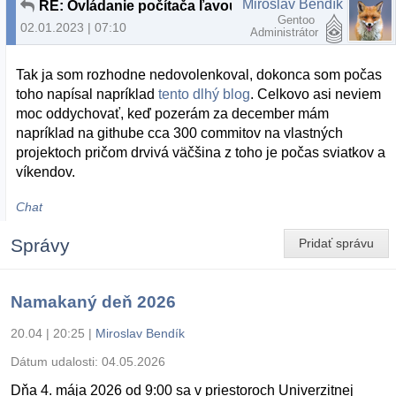
Miroslav Bendík
RE: Ovládanie počítača ľavou prednou
Gentoo
02.01.2023 | 07:10
Administrátor
Tak ja som rozhodne nedovolenkoval, dokonca som počas
toho napísal napríklad
tento dlhý blog
. Celkovo asi neviem
moc oddychovať, keď pozerám za december mám
napríklad na githube cca 300 commitov na vlastných
projektoch pričom drvivá väčšina z toho je počas sviatkov a
víkendov.
Chat
Správy
Pridať správu
Namakaný deň 2026
20.04 | 20:25
|
Miroslav Bendík
Dátum udalosti:
04.05.2026
Dňa 4. mája 2026 od 9:00 sa v priestoroch Univerzitnej