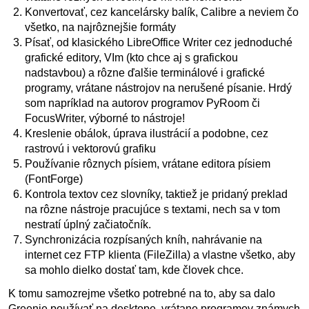
Konvertovať, cez kancelársky balík, Calibre a neviem čo
všetko, na najrôznejšie formáty
Písať, od klasického LibreOffice Writer cez jednoduché
grafické editory, VIm (kto chce aj s grafickou
nadstavbou) a rôzne ďalšie terminálové i grafické
programy, vrátane nástrojov na nerušené písanie. Hrdý
som napríklad na autorov programov PyRoom či
FocusWriter, výborné to nástroje!
Kreslenie obálok, úprava ilustrácií a podobne, cez
rastrovú i vektorovú grafiku
Používanie rôznych písiem, vrátane editora písiem
(FontForge)
Kontrola textov cez slovníky, taktiež je pridaný preklad
na rôzne nástroje pracujúce s textami, nech sa v tom
nestratí úplný začiatočník.
Synchronizácia rozpísaných kníh, nahrávanie na
internet cez FTP klienta (FileZilla) a vlastne všetko, aby
sa mohlo dielko dostať tam, kde človek chce.
K tomu samozrejme všetko potrebné na to, aby sa dalo
Greenie používať na desktope, vrátane programov známych