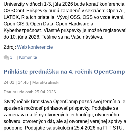
Univerzity v dňoch 1-3. júla 2026 bude konať konferencia
OSSConf. Príspevky budú zaradené v sekciách: Open AI,
LATEX, R a ich priatelia, Vývoj OSS, OSS vo vzdelávaní,
Open GIS & Open Data, Open Hardware a
Kyberbezpečnosť. Vlastné príspevky je možné registrovať
do 10. júna 2026. Tešíme sa na Vašu návštevu.
Zdroj:
Web konferencie
|
Komunita
1
Prihláste prednášku na 4. ročník OpenCamp
24.01 | 14:45
|
MarekGalinski
Dátum udalosti:
25.04.2026
Štvrtý ročník Bratislava OpenCamp pozná svoj termín a je
spustená možnosť prihlasovať príspevky. Podujatie sa
zameriava na témy otvorených technológii, otvoreného
softvéru, otvorených dát, ale aj otvorenej verejnej správy a
podobne. Podujatie sa uskutoční 25.4.2026 na FIIT STU.