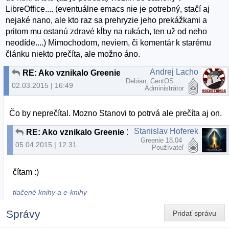
LibreOffice.... (eventuálne emacs nie je potrebný, stačí aj
nejaké nano, ale kto raz sa prehryzie jeho prekážkami a
pritom mu ostanú zdravé kĺby na rukách, ten už od neho
neodíde....) Mimochodom, neviem, či komentár k starému
článku niekto prečíta, ale možno áno.
Andrej Lacho
RE: Ako vznikalo Greenie 14.04.x
Debian, CentOS ...
02.03.2015 | 16:49
Administrátor
Čo by neprečítal. Mozno Stanovi to potrvá ale prečíta aj on.
Stanislav Hoferek
RE: Ako vznikalo Greenie 14.04.x
Greenie 18.04
05.04.2015 | 12:31
Používateľ
čítam :)
tlačené knihy a e-knihy
Správy
Pridať správu