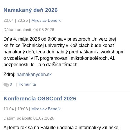
Namakaný deň 2026
20.04 | 20:25
|
Miroslav Bendík
Dátum udalosti:
04.05.2026
Dňa 4. mája 2026 od 9:00 sa v priestoroch Univerzitnej
knižnice Technickej univerzity v Košiciach bude konať
namakaný deň, teda deň nabitý prednáškami a workshopmi
o vzdelávaní v IT, programovaní, mikrokontroléroch, AI,
bezpečnosti, IoT a o ďalších témach.
Zdroj:
namakanyden.sk
|
Komunita
3
Konferencia OSSConf 2026
10.04 | 19:03
|
Miroslav Bendík
Dátum udalosti:
01.07.2026
Aj tento rok sa na Fakulte riadenia a informatiky Žilinskej