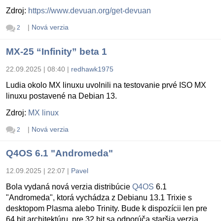
Zdroj:
https://www.devuan.org/get-devuan
|
Nová verzia
2
MX-25 “Infinity” beta 1
22.09.2025 | 08:40
|
redhawk1975
Ludia okolo MX linuxu uvolnili na testovanie prvé ISO MX
linuxu postavené na Debian 13.
Zdroj:
MX linux
|
Nová verzia
2
Q4OS 6.1 "Andromeda"
12.09.2025 | 22:07
|
Pavel
Bola vydaná nová verzia distribúcie
Q4OS
6.1
"Andromeda", ktorá vychádza z Debianu 13.1 Trixie s
desktopom Plasma alebo Trinity. Bude k dispozícii len pre
64 bit architektúru, pre 32 bit sa odporúča staršia verzia