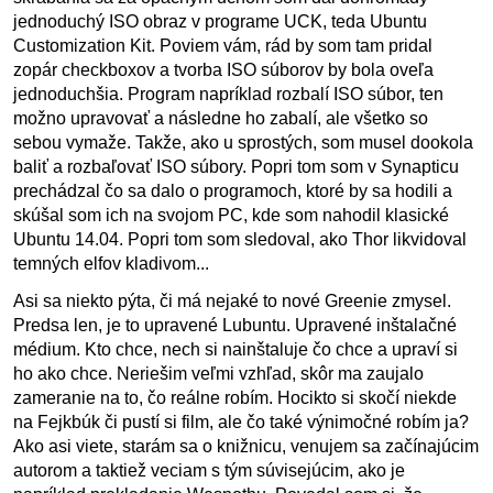
jednoduchý ISO obraz v programe UCK, teda Ubuntu
Customization Kit. Poviem vám, rád by som tam pridal
zopár checkboxov a tvorba ISO súborov by bola oveľa
jednoduchšia. Program napríklad rozbalí ISO súbor, ten
možno upravovať a následne ho zabalí, ale všetko so
sebou vymaže. Takže, ako u sprostých, som musel dookola
baliť a rozbaľovať ISO súbory. Popri tom som v Synapticu
prechádzal čo sa dalo o programoch, ktoré by sa hodili a
skúšal som ich na svojom PC, kde som nahodil klasické
Ubuntu 14.04. Popri tom som sledoval, ako Thor likvidoval
temných elfov kladivom...
Asi sa niekto pýta, či má nejaké to nové Greenie zmysel.
Predsa len, je to upravené Lubuntu. Upravené inštalačné
médium. Kto chce, nech si nainštaluje čo chce a upraví si
ho ako chce. Neriešim veľmi vzhľad, skôr ma zaujalo
zameranie na to, čo reálne robím. Hocikto si skočí niekde
na Fejkbúk či pustí si film, ale čo také výnimočné robím ja?
Ako asi viete, starám sa o knižnicu, venujem sa začínajúcim
autorom a taktiež veciam s tým súvisejúcim, ako je