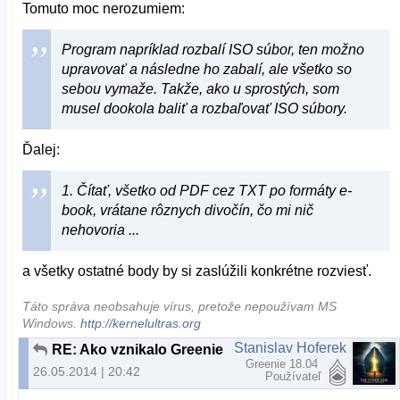
Tomuto moc nerozumiem:
Program napríklad rozbalí ISO súbor, ten možno
upravovať a následne ho zabalí, ale všetko so
sebou vymaže. Takže, ako u sprostých, som
musel dookola baliť a rozbaľovať ISO súbory.
Ďalej:
1. Čítať, všetko od PDF cez TXT po formáty e-
book, vrátane rôznych divočín, čo mi nič
nehovoria ...
a všetky ostatné body by si zaslúžili konkrétne rozviesť.
Táto správa neobsahuje vírus, pretože nepoužívam MS
Windows.
http://kernelultras.org
Stanislav Hoferek
RE: Ako vznikalo Greenie 14.04.x
Greenie 18.04
26.05.2014 | 20:42
Používateľ