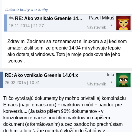
tlačené knihy a e-knihy
Pavel Mikuš
RE: Ako vznikalo Greenie 14.04.x
15.11.2014 | 21:27
Návštevník
Zdravim. Zacinam sa zoznamovat s linuxom a aj ked som
amater, zistil som, ze greenie 14.04 mi vyhovuje lepsie
ako doterajsi windows. Toto je moje podakovanie jeho
tvorcovi.
fela
RE: Ako vznikalo Greenie 14.04.x
26.02.2015 | 10:31
Návštevník
Tí čo vytvárajú dokumenty by možno privítali aj kombináciu
Emacs (napr. emacs-nox) + markdown mód + pandoc pre
konverziu... (Ja takto píšem 90% dokumentov - v
konzolovom emacse použitím markdownu napíšem
dokument (s formátovaním) a cez pandoc ho prechrústam
do html a toto (až je potreba) vložím do šablóny v