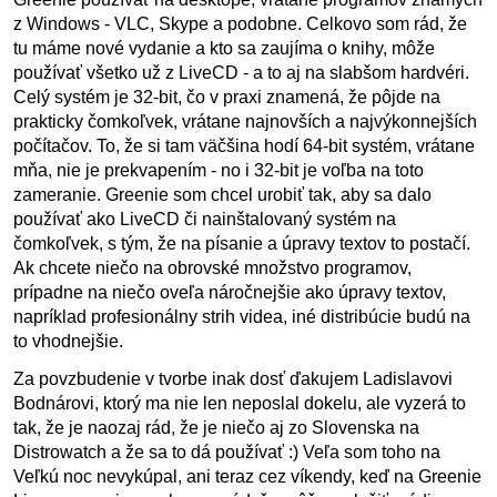
z Windows - VLC, Skype a podobne. Celkovo som rád, že
tu máme nové vydanie a kto sa zaujíma o knihy, môže
používať všetko už z LiveCD - a to aj na slabšom hardvéri.
Celý systém je 32-bit, čo v praxi znamená, že pôjde na
prakticky čomkoľvek, vrátane najnovších a najvýkonnejších
počítačov. To, že si tam väčšina hodí 64-bit systém, vrátane
mňa, nie je prekvapením - no i 32-bit je voľba na toto
zameranie. Greenie som chcel urobiť tak, aby sa dalo
používať ako LiveCD či nainštalovaný systém na
čomkoľvek, s tým, že na písanie a úpravy textov to postačí.
Ak chcete niečo na obrovské množstvo programov,
prípadne na niečo oveľa náročnejšie ako úpravy textov,
napríklad profesionálny strih videa, iné distribúcie budú na
to vhodnejšie.
Za povzbudenie v tvorbe inak dosť ďakujem Ladislavovi
Bodnárovi, ktorý ma nie len neposlal dokelu, ale vyzerá to
tak, že je naozaj rád, že je niečo aj zo Slovenska na
Distrowatch a že sa to dá používať :) Veľa som toho na
Veľkú noc nevykúpal, ani teraz cez víkendy, keď na Greenie