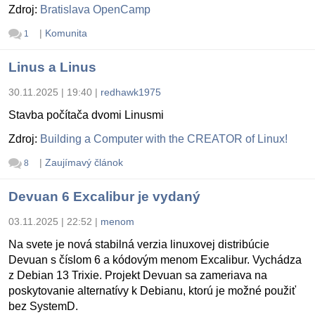
Zdroj:
Bratislava OpenCamp
|
Komunita
1
Linus a Linus
30.11.2025 | 19:40
|
redhawk1975
Stavba počítača dvomi Linusmi
Zdroj:
Building a Computer with the CREATOR of Linux!
|
Zaujímavý článok
8
Devuan 6 Excalibur je vydaný
03.11.2025 | 22:52
|
menom
Na svete je nová stabilná verzia linuxovej distribúcie
Devuan s číslom 6 a kódovým menom Excalibur. Vychádza
z Debian 13 Trixie. Projekt Devuan sa zameriava na
poskytovanie alternatívy k Debianu, ktorú je možné použiť
bez SystemD.