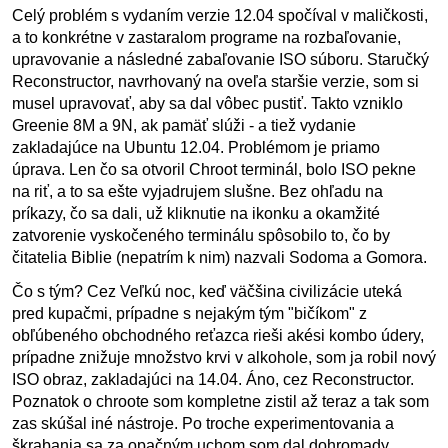
Celý problém s vydaním verzie 12.04 spočíval v maličkosti,
a to konkrétne v zastaralom programe na rozbaľovanie,
upravovanie a následné zabaľovanie ISO súboru. Staručký
Reconstructor, navrhovaný na oveľa staršie verzie, som si
musel upravovať, aby sa dal vôbec pustiť. Takto vzniklo
Greenie 8M a 9N, ak pamäť slúži - a tiež vydanie
zakladajúce na Ubuntu 12.04. Problémom je priamo
úprava. Len čo sa otvoril Chroot terminál, bolo ISO pekne
na riť, a to sa ešte vyjadrujem slušne. Bez ohľadu na
príkazy, čo sa dali, už kliknutie na ikonku a okamžité
zatvorenie vyskočeného terminálu spôsobilo to, čo by
čitatelia Biblie (nepatrím k nim) nazvali Sodoma a Gomora.
Čo s tým? Cez Veľkú noc, keď väčšina civilizácie uteká
pred kupačmi, prípadne s nejakým tým "bičíkom" z
obľúbeného obchodného reťazca rieši akési kombo údery,
prípadne znižuje množstvo krvi v alkohole, som ja robil nový
ISO obraz, zakladajúci na 14.04. Áno, cez Reconstructor.
Poznatok o chroote som kompletne zistil až teraz a tak som
zas skúšal iné nástroje. Po troche experimentovania a
škrabania sa za opačným uchom som dal dohromady