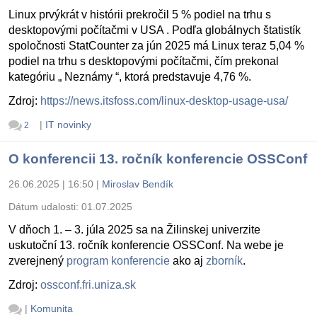
Linux prvýkrát v histórii prekročil 5 % podiel na trhu s
desktopovými počítačmi v USA . Podľa globálnych štatistík
spoločnosti StatCounter za jún 2025 má Linux teraz 5,04 %
podiel na trhu s desktopovými počítačmi, čím prekonal
kategóriu „ Neznámy “, ktorá predstavuje 4,76 %.
Zdroj:
https://news.itsfoss.com/linux-desktop-usage-usa/
|
IT novinky
2
O konferencii 13. ročník konferencie OSSConf
26.06.2025 | 16:50
|
Miroslav Bendík
Dátum udalosti:
01.07.2025
V dňoch 1. – 3. júla 2025 sa na Žilinskej univerzite
uskutoční 13. ročník konferencie OSSConf. Na webe je
zverejnený
program konferencie
ako aj
zborník
.
Zdroj:
ossconf.fri.uniza.sk
|
Komunita