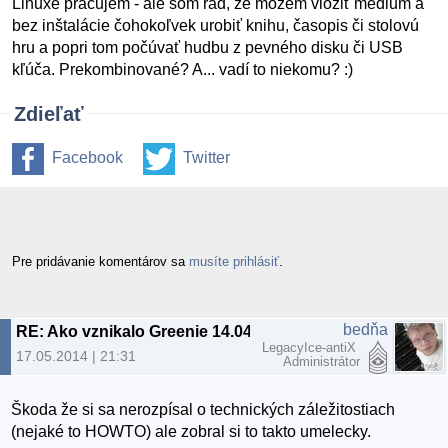
Linuxe pracujem - ale som rád, že môžem vložiť médium a
bez inštalácie čohokoľvek urobiť knihu, časopis či stolovú
hru a popri tom počúvať hudbu z pevného disku či USB
kľúča. Prekombinované? A... vadí to niekomu? :)
Zdieľať
Facebook
Twitter
Pre pridávanie komentárov sa
musíte prihlásiť
.
bedňa
RE: Ako vznikalo Greenie 14.04.x
LegacyIce-antiX
17.05.2014 | 21:31
Administrátor
Škoda že si sa nerozpísal o technických záležitostiach
(nejaké to HOWTO) ale zobral si to takto umelecky.