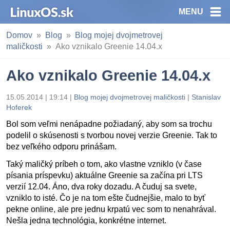
MENU
Domov
Blog
Blog mojej dvojmetrovej
maličkosti
Ako vznikalo Greenie 14.04.x
Ako vznikalo Greenie 14.04.x
15.05.2014 | 19:14
|
Blog mojej dvojmetrovej maličkosti
|
Stanislav
Hoferek
Bol som veľmi nenápadne požiadaný, aby som sa trochu
podelil o skúsenosti s tvorbou novej verzie Greenie. Tak to
bez veľkého odporu prinášam.
Taký maličký príbeh o tom, ako vlastne vzniklo (v čase
písania príspevku) aktuálne Greenie sa začína pri LTS
verzií 12.04. Áno, dva roky dozadu. A čuduj sa svete,
vzniklo to isté. Čo je na tom ešte čudnejšie, malo to byť
pekne online, ale pre jednu krpatú vec som to nenahrával.
Nešla jedna technológia, konkrétne internet.