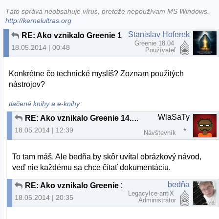
Táto správa neobsahuje vírus, pretože nepoužívam MS Windows.
http://kernelultras.org
Stanislav Hoferek
RE: Ako vznikalo Greenie 14.04.x
Greenie 18.04
18.05.2014 | 00:48
Používateľ
Konkrétne čo technické myslíš? Zoznam použitých
nástrojov?
tlačené knihy a e-knihy
WlaSaTy
RE: Ako vznikalo Greenie 14.04.x
18.05.2014 | 12:39
Návštevník
To tam máš. Ale bedňa by skôr uvítal obrázkový návod,
veď nie každému sa chce čítať dokumentáciu.
bedňa
RE: Ako vznikalo Greenie 14.04.x
LegacyIce-antiX
18.05.2014 | 20:35
Administrátor