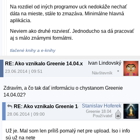
Na rozdiel od iných programov uck nedokáže nechať
dáta na mieste, stále to zmazáva. Minimálne hlavná
aplikácia.
Neviem ako druhé rozviesť. Jednoducho sa dá pracovať
aj s málo známymi formátmi.
tlačené knihy a e-knihy
Ivan Lindovský
RE: Ako vznikalo Greenie 14.04.x
23.06.2014 | 09:51
Návštevník
Zdravím, a čo tak dať informáciu o chystanom Greenie
14.04.02?
Stanislav Hoferek
RE: Ako vznikalo Greenie 14.04.x
Greenie 18.04
28.06.2014 | 09:00
Používateľ
Už j
e. Mal som len príliš pomalý net pre upload. Iso i info
sú už na nete