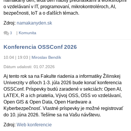
namakaný deň, teda deň nabitý prednáškami a workshopmi
o vzdelávaní v IT, programovaní, mikrokontroléroch, AI,
bezpečnosti, IoT a o ďalších témach.
Zdroj:
namakanyden.sk
|
Komunita
3
Konferencia OSSConf 2026
10.04 | 19:03
|
Miroslav Bendík
Dátum udalosti:
01.07.2026
Aj tento rok sa na Fakulte riadenia a informatiky Žilinskej
Univerzity v dňoch 1-3. júla 2026 bude konať konferencia
OSSConf. Príspevky budú zaradené v sekciách: Open AI,
LATEX, R a ich priatelia, Vývoj OSS, OSS vo vzdelávaní,
Open GIS & Open Data, Open Hardware a
Kyberbezpečnosť. Vlastné príspevky je možné registrovať
do 10. júna 2026. Tešíme sa na Vašu návštevu.
Zdroj:
Web konferencie