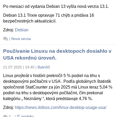
Po mesiaci od vydania Debian 13 vyšla nová verzia 13.1.
Debian 13.1 Trixie opravuje 71 chýb a pridáva 16
bezpečnostných aktualizácií.
Zdroj:
Debian
|
Nová verzia
Používanie Linuxu na desktopoch dosiahlo v
USA rekordnú úroveň.
21.07.2025 | 19:40
|
Balin50
Linux prvýkrát v histórii prekročil 5 % podiel na trhu s
desktopovými počítačmi v USA . Podľa globálnych štatistík
spoločnosti StatCounter za jún 2025 má Linux teraz 5,04 %
podiel na trhu s desktopovými počítačmi, čím prekonal
kategóriu „ Neznámy “, ktorá predstavuje 4,76 %.
Zdroj:
https://news.itsfoss.com/linux-desktop-usage-usa/
|
IT novinky
2