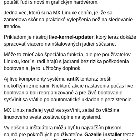
potešiť ľudí s novším grafickým hardvérom.
Jedna vec, ktorú si na MX Linuxe cením, je, že sa
zameriava skôr na praktické vylepšenia než na sledovanie
trendov.
Príkladom je nástroj
live-kernel-updater
, ktorý teraz dokáže
spracovať viacero nainštalovaných jadier súčasne.
Môže to znieť ako špeciálna funkcia, ale pre používateľov
Linuxu, ktorí si radi hrajú s jadrami bez rizika poškodenia
bootovania, je to užitočný doplnok.
Aj live komponenty systému
antiX
tentoraz prešli
niekoľkými zmenami. Niektoré akcie nastavenia počas live
bootovania boli reorganizované a pre živé bootovanie
sysVinit sa vrátilo poloautomatické ukladanie perzistencie.
MX Linux naďalej využíva sysVinit, zatiaľ čo väčšina
linuxového sveta zostáva úplne na systemd.
Vylepšenia inštalátora môžu byť tu najväčším plusom,
najmä pre pokročilých používateľov.
Gazelle-installer
teraz