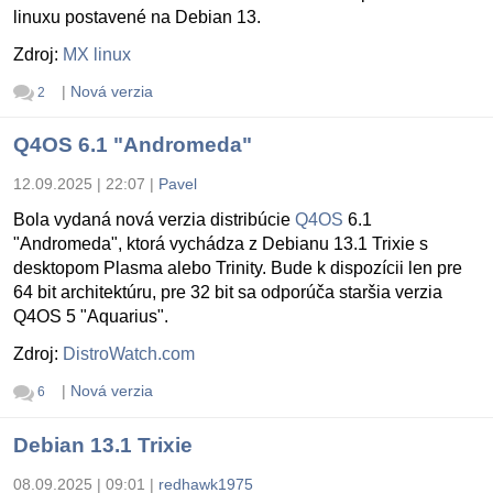
linuxu postavené na Debian 13.
Zdroj:
MX linux
|
Nová verzia
2
Q4OS 6.1 "Andromeda"
12.09.2025 | 22:07
|
Pavel
Bola vydaná nová verzia distribúcie
Q4OS
6.1
"Andromeda", ktorá vychádza z Debianu 13.1 Trixie s
desktopom Plasma alebo Trinity. Bude k dispozícii len pre
64 bit architektúru, pre 32 bit sa odporúča staršia verzia
Q4OS 5 "Aquarius".
Zdroj:
DistroWatch.com
|
Nová verzia
6
Debian 13.1 Trixie
08.09.2025 | 09:01
|
redhawk1975