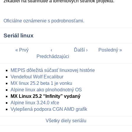
zrkadiel na stiahnutie a torrentových stránok projektu.
Oficiálne oznámenie s podrobnosťami.
Seriál linux
Prvý
Ďalší
Posledný
Predchádzajúci
MEPIS dôležitá súčasť linuxovej histórie
Vendefoul Wolf Excalibur
MX linux 25.2 beta 1 je vonku
Alpine linux ako plnohodnotný OS
MX Linux 25.2 “Infinity” vydaný
Alpine linux 3.24.0 xfce
Vylepšená podpora CGN AMD grafík
Všetky diely seriálu