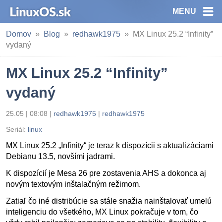
MENU
Domov
Blog
redhawk1975
MX Linux 25.2 “Infinity”
vydaný
MX Linux 25.2 “Infinity”
vydaný
25.05 | 08:08
|
redhawk1975
|
redhawk1975
Seriál:
linux
MX Linux 25.2 „Infinity“ je teraz k dispozícii s aktualizáciami
Debianu 13.5, novšími jadrami.
K dispozícií je Mesa 26 pre zostavenia AHS a dokonca aj
novým textovým inštalačným režimom.
Zatiaľ čo iné distribúcie sa stále snažia nainštalovať umelú
inteligenciu do všetkého, MX Linux pokračuje v tom, čo