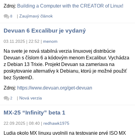
Zdroj:
Building a Computer with the CREATOR of Linux!
|
Zaujímavý článok
8
Devuan 6 Excalibur je vydaný
03.11.2025 | 22:52
|
menom
Na svete je nová stabilná verzia linuxovej distribúcie
Devuan s číslom 6 a kódovým menom Excalibur. Vychádza
z Debian 13 Trixie. Projekt Devuan sa zameriava na
poskytovanie alternatívy k Debianu, ktorú je možné použiť
bez SystemD.
Zdroj:
https://www.devuan.org/get-devuan
|
Nová verzia
2
MX-25 “Infinity” beta 1
22.09.2025 | 08:40
|
redhawk1975
Ludia okolo MX linuxu uvolnili na testovanie prvé ISO MX