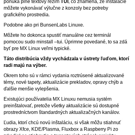
ponúka plne textový režim
TUI
, čo znamená, že inštalácie
môžete vykonávať výlučne z konzoly bez potreby
grafického prostredia.
Podobne ako pri BunsenLabs Linuxe.
Môžete ho dokonca spustiť manuálne cez terminál
pomocou sudo minstall –tui. Úprimne povedané, to sa zdá
byť pre MX Linux veľmi typické.
Táto distribúcia vždy vychádzala v ústrety ľuďom, ktorí
radi majú na výber.
Okrem toho sú v rámci vydania roztrúsené aktualizované
témy, nové tapety, aktualizácie prekladov, opravy chýb a
ďalšie menšie vylepšenia.
Existujúci používatelia MX Linuxu nemusia systém
preinštalovať, pretože všetky aktualizácie sú dostupné
prostredníctvom štandardných aktualizačných kanálov.
Ľudia, ktorí chcú novú inštaláciu, si však môžu stiahnuť
obrazy Xfce, KDE/Plasma, Fluxbox a Raspberry Pi zo