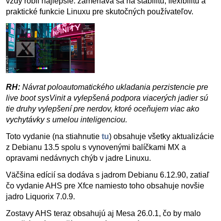
vždy robil najlepšie: zameriava sa na stabilitu, flexibilitu a
praktické funkcie Linuxu pre skutočných používateľov.
RH:
Návrat poloautomatického ukladania perzistencie pre
live boot sysVinit a vylepšená podpora viacerých jadier sú
tie druhy vylepšení pre nerdov, ktoré oceňujem viac ako
vychytávky s umelou inteligenciou.
Toto vydanie (na stiahnutie
tu
) obsahuje všetky aktualizácie
z Debianu 13.5 spolu s vynovenými balíčkami MX a
opravami nedávnych chýb v jadre Linuxu.
Väčšina edícií sa dodáva s jadrom Debianu 6.12.90, zatiaľ
čo vydanie AHS pre Xfce namiesto toho obsahuje novšie
jadro Liquorix 7.0.9.
Zostavy AHS teraz obsahujú aj Mesa 26.0.1, čo by malo