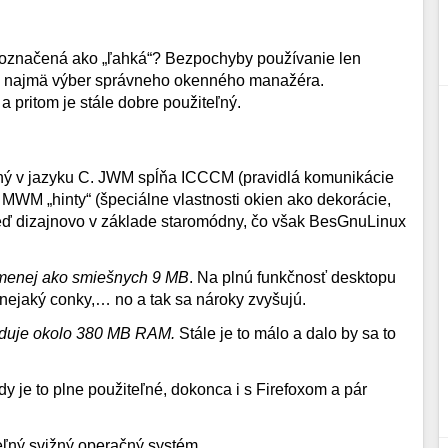
 označená ako „ľahká“? Bezpochyby používanie len
 a najmä výber správneho okenného manažéra.
 a pritom je stále dobre použiteľný.
aný v jazyku C. JWM spĺňa ICCCM (pravidlá komunikácie
MWM „hinty“ (špeciálne vlastnosti okien ako dekorácie,
keď dizajnovo v základe staromódny, čo však BesGnuLinux
menej ako smiešnych 9 MB
. Na plnú funkčnosť desktopu
 nejaký conky,… no a tak sa nároky zvyšujú.
žaduje okolo 380 MB RAM.
Stále je to málo a dalo by sa to
 je to plne použiteľné, dokonca i s Firefoxom a pár
eľný svižný operačný systém.