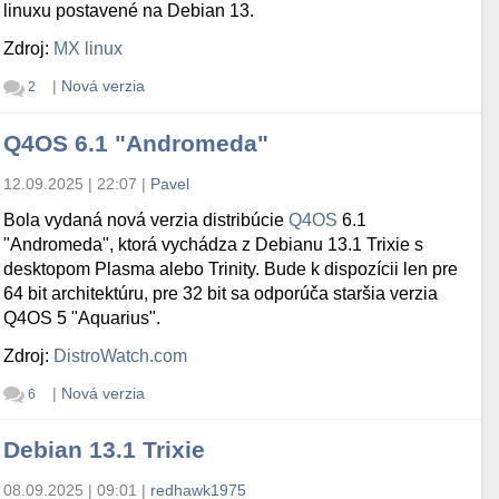
linuxu postavené na Debian 13.
Zdroj:
MX linux
|
Nová verzia
2
Q4OS 6.1 "Andromeda"
12.09.2025 | 22:07
|
Pavel
Bola vydaná nová verzia distribúcie
Q4OS
6.1
"Andromeda", ktorá vychádza z Debianu 13.1 Trixie s
desktopom Plasma alebo Trinity. Bude k dispozícii len pre
64 bit architektúru, pre 32 bit sa odporúča staršia verzia
Q4OS 5 "Aquarius".
Zdroj:
DistroWatch.com
|
Nová verzia
6
Debian 13.1 Trixie
08.09.2025 | 09:01
|
redhawk1975