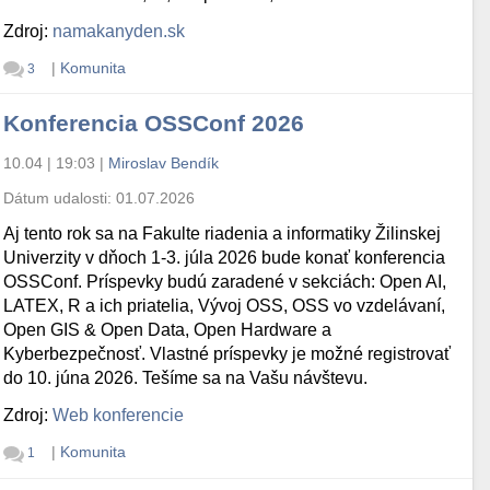
Zdroj:
namakanyden.sk
|
Komunita
3
Konferencia OSSConf 2026
10.04 | 19:03
|
Miroslav Bendík
Dátum udalosti:
01.07.2026
Aj tento rok sa na Fakulte riadenia a informatiky Žilinskej
Univerzity v dňoch 1-3. júla 2026 bude konať konferencia
OSSConf. Príspevky budú zaradené v sekciách: Open AI,
LATEX, R a ich priatelia, Vývoj OSS, OSS vo vzdelávaní,
Open GIS & Open Data, Open Hardware a
Kyberbezpečnosť. Vlastné príspevky je možné registrovať
do 10. júna 2026. Tešíme sa na Vašu návštevu.
Zdroj:
Web konferencie
|
Komunita
1