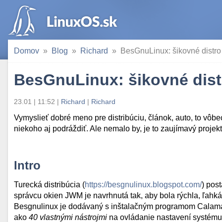
Domov
Blog
Richard
BesGnuLinux: šikovné distr
BesGnuLinux: šikovné dis
23.01 | 11:52
|
Richard
|
Richard
Vymyslieť dobré meno pre distribúciu, článok, auto, to vô
niekoho aj podráždiť. Ale nemalo by, je to zaujímavý proj
Intro
Turecká distribúcia (
https://besgnulinux.blogspot.com/
) pos
správcu okien JWM je navrhnutá tak, aby bola rýchla, ľahká
Besgnulinux je dodávaný s inštalačným programom Calama
ako
40 vlastnými nástrojmi
na ovládanie nastavení systému,