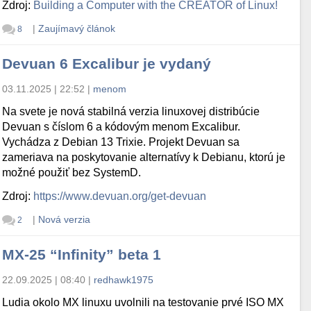
Zdroj:
Building a Computer with the CREATOR of Linux!
|
Zaujímavý článok
8
Devuan 6 Excalibur je vydaný
03.11.2025 | 22:52
|
menom
Na svete je nová stabilná verzia linuxovej distribúcie
Devuan s číslom 6 a kódovým menom Excalibur.
Vychádza z Debian 13 Trixie. Projekt Devuan sa
zameriava na poskytovanie alternatívy k Debianu, ktorú je
možné použiť bez SystemD.
Zdroj:
https://www.devuan.org/get-devuan
|
Nová verzia
2
MX-25 “Infinity” beta 1
22.09.2025 | 08:40
|
redhawk1975
Ludia okolo MX linuxu uvolnili na testovanie prvé ISO MX