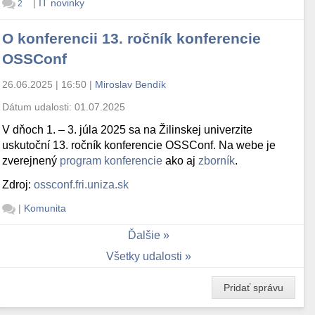
|
IT novinky
2
O konferencii 13. ročník konferencie
OSSConf
26.06.2025 | 16:50
|
Miroslav Bendík
Dátum udalosti:
01.07.2025
V dňoch 1. – 3. júla 2025 sa na Žilinskej univerzite
uskutoční 13. ročník konferencie OSSConf. Na webe je
zverejnený
program konferencie
ako aj
zborník
.
Zdroj:
ossconf.fri.uniza.sk
|
Komunita
Ďalšie
Všetky udalosti
Pridať správu