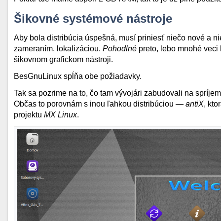
Šikovné systémové nástroje
Aby bola distribúcia úspešná, musí priniesť niečo nové a n
zameraním, lokalizáciou.
Pohodlné
preto, lebo mnohé veci 
šikovnom grafickom nástroji.
BesGnuLinux spĺňa obe požiadavky.
Tak sa pozrime na to, čo tam vývojári zabudovali na spríj
Občas to porovnám s inou ľahkou distribúciou —
antiX
, kt
projektu
MX Linux
.