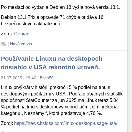
Po mesiaci od vydania Debian 13 vyšla nová verzia 13.1.
Debian 13.1 Trixie opravuje 71 chýb a pridáva 16
bezpečnostných aktualizácií.
Zdroj:
Debian
|
Nová verzia
Používanie Linuxu na desktopoch
dosiahlo v USA rekordnú úroveň.
21.07.2025 | 19:40
|
Balin50
Linux prvýkrát v histórii prekročil 5 % podiel na trhu s
desktopovými počítačmi v USA . Podľa globálnych štatistík
spoločnosti StatCounter za jún 2025 má Linux teraz 5,04
% podiel na trhu s desktopovými počítačmi, čím prekonal
kategóriu „ Neznámy “, ktorá predstavuje 4,76 %.
Zdroj:
https://news.itsfoss.com/linux-desktop-usage-usa/