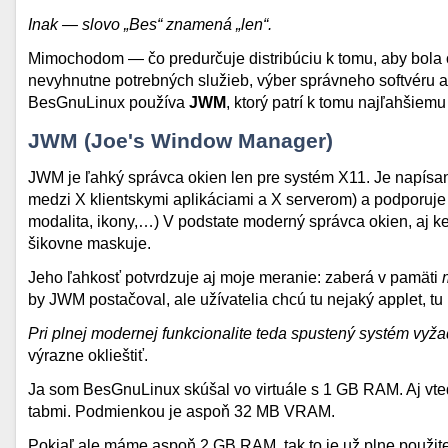
Inak — slovo „Bes“ znamená „len“.
Mimochodom — čo predurčuje distribúciu k tomu, aby bola
nevyhnutne potrebných služieb, výber správneho softvéru
BesGnuLinux používa
JWM
, ktorý patrí k tomu najľahšiemu
JWM (Joe's Window Manager)
JWM je ľahký správca okien len pre systém X11. Je napís
medzi X klientskymi aplikáciami a X serverom) a podporuje 
modalita, ikony,…) V podstate moderný správca okien, aj 
šikovne maskuje.
Jeho ľahkosť potvrdzuje aj moje meranie: zaberá v pamäti
by JWM postačoval, ale užívatelia chcú tu nejaký applet, tu
Pri plnej modernej funkcionalite teda spustený systém vy
výrazne oklieštiť.
Ja som BesGnuLinux skúšal vo virtuále s 1 GB RAM. Aj vtedy
tabmi. Podmienkou je aspoň 32 MB VRAM.
Pokiaľ ale máme aspoň 2 GB RAM, tak to je už plne použit