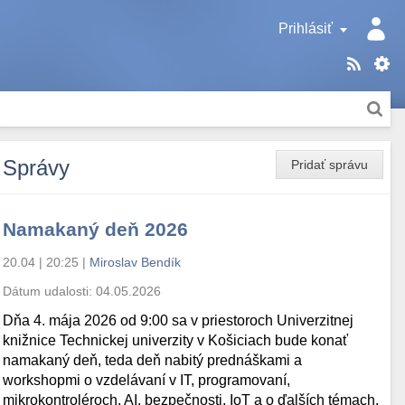
Prihlásiť
Správy
Pridať správu
Namakaný deň 2026
20.04 | 20:25
|
Miroslav Bendík
Dátum udalosti:
04.05.2026
Dňa 4. mája 2026 od 9:00 sa v priestoroch Univerzitnej
knižnice Technickej univerzity v Košiciach bude konať
namakaný deň, teda deň nabitý prednáškami a
workshopmi o vzdelávaní v IT, programovaní,
mikrokontroléroch, AI, bezpečnosti, IoT a o ďalších témach.