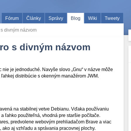
Fórum
Články
Správy
Blog
Wiki
Tweety
o s divným názvom
tro s divným názvom
bec nie je jednoduché. Navyše slovo „Gnu“ v názve môže
ekt ľahkej distribúcie s okenným manažérom JWM.
tavená na stabilnej vetve Debianu. Vďaka používaniu
 a ľahko použiteľná, vhodná pre staršie počítače.
res, predvolene webovým prehliadačom Brave a viac
 ako aj vzhľadu a správania pracovnej plochy.