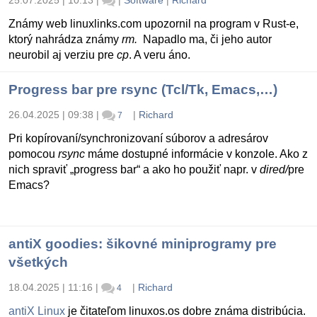
25.07.2025 | 10:13
|
|
Software
|
Richard
Známy web linuxlinks.com upozornil na program v Rust-e,
ktorý nahrádza známy
rm.
Napadlo ma, či jeho autor
neurobil aj verziu pre
cp
. A veru áno.
Progress bar pre rsync (Tcl/Tk, Emacs,…)
26.04.2025 | 09:38
|
|
Richard
7
Pri kopírovaní/synchronizovaní súborov a adresárov
pomocou
rsync
máme dostupné informácie v konzole. Ako z
nich spraviť „progress bar“ a ako ho použiť napr. v
dired/
pre
Emacs?
antiX goodies: šikovné miniprogramy pre
všetkých
18.04.2025 | 11:16
|
|
Richard
4
antiX Linux
je čitateľom linuxos.os dobre známa distribúcia.