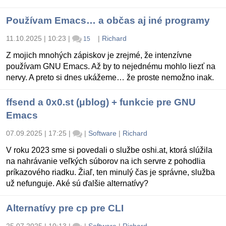
Používam Emacs… a občas aj iné programy
11.10.2025 | 10:23
|
|
Richard
15
Z mojich mnohých zápiskov je zrejmé, že intenzívne
používam GNU Emacs. Až by to nejednému mohlo liezť na
nervy. A preto si dnes ukážeme… že proste nemožno inak.
ffsend a 0x0.st (μblog) + funkcie pre GNU
Emacs
07.09.2025 | 17:25
|
|
Software
|
Richard
V roku 2023 sme si povedali o službe oshi.at, ktorá slúžila
na nahrávanie veľkých súborov na ich servre z pohodlia
príkazového riadku. Žiaľ, ten minulý čas je správne, služba
už nefunguje. Aké sú ďalšie alternatívy?
Alternatívy pre cp pre CLI