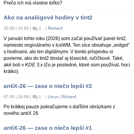
Prečo ich má vlastne toľko?
Ako na analógové hodiny v tint2
10.05 | 16:55
|
|
Richard
2
V januári tohto roku (2026) som začal používať panel tint2,
namiesto originálneho v IceWM. Ten síce obsahuje „widget“
s hodinami, ale len digitálnymi. V tomto príspevku si
povieme, ako do tint2 dostať aj klasické, ručičkové. Také,
aké boli v
KDE 3.x
(čo je posledné, ktoré som používal, hoci
krátko).
antiX-26 — zase o niečo lepší #2
07.05 | 16:08
|
|
Linux
|
Richard
1
Po krátkej pauze pokračujeme s daľšími obrázkami z
nového antiX 26
antiX-26 — zase o niečo lepší #1