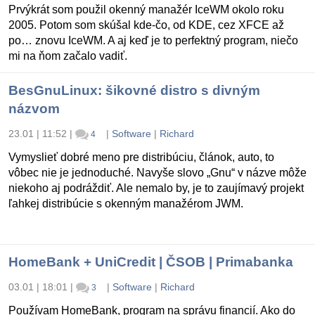
Prvýkrát som použil okenný manažér IceWM okolo roku
2005. Potom som skúšal kde-čo, od KDE, cez XFCE až
po… znovu IceWM. A aj keď je to perfektný program, niečo
mi na ňom začalo vadiť.
BesGnuLinux: šikovné distro s divným
názvom
23.01 | 11:52
|
|
Software
|
Richard
4
Vymyslieť dobré meno pre distribúciu, článok, auto, to
vôbec nie je jednoduché. Navyše slovo „Gnu“ v názve môže
niekoho aj podráždiť. Ale nemalo by, je to zaujímavý projekt
ľahkej distribúcie s okenným manažérom JWM.
HomeBank + UniCredit | ČSOB | Primabanka
03.01 | 18:01
|
|
Software
|
Richard
3
Používam HomeBank, program na správu financií. Ako do