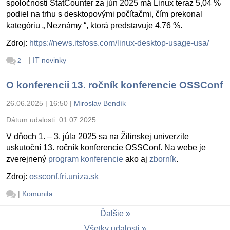
spoločnosti StatCounter za jún 2025 má Linux teraz 5,04 %
podiel na trhu s desktopovými počítačmi, čím prekonal
kategóriu „ Neznámy “, ktorá predstavuje 4,76 %.
Zdroj:
https://news.itsfoss.com/linux-desktop-usage-usa/
|
IT novinky
2
O konferencii 13. ročník konferencie OSSConf
26.06.2025 | 16:50
|
Miroslav Bendík
Dátum udalosti:
01.07.2025
V dňoch 1. – 3. júla 2025 sa na Žilinskej univerzite
uskutoční 13. ročník konferencie OSSConf. Na webe je
zverejnený
program konferencie
ako aj
zborník
.
Zdroj:
ossconf.fri.uniza.sk
|
Komunita
Ďalšie
Všetky udalosti