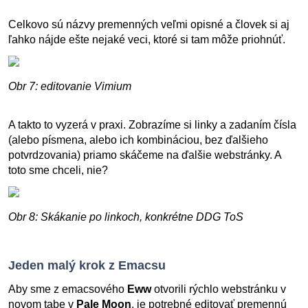
Celkovo sú názvy premenných veľmi opisné a človek si aj
ľahko nájde ešte nejaké veci, ktoré si tam môže priohnúť.
Obr 7: editovanie Vimium
A takto to vyzerá v praxi. Zobrazíme si linky a zadaním čísla
(alebo písmena, alebo ich kombináciou, bez ďalšieho
potvrdzovania) priamo skáčeme na ďalšie webstránky. A
toto sme chceli, nie?
Obr 8: Skákanie po linkoch, konkrétne DDG ToS
Jeden malý krok z Emacsu
Aby sme z emacsového
Eww
otvorili rýchlo webstránku v
novom tabe v
Pale Moon
, je potrebné editovať premennú