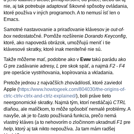
nie, aj tak potrebuje adaptovať šikovné spôsoby ovládania,
ktoré používa v iných programoch. A to nemusí ísť len o
Emacs.
Samotné nastavovanie a priraďovanie klávesov je
out-of-
box
nedostatočné. Pomôže rozšírenie
Dorando Keyconfig
,
ktoré, ako napovedá obrázok, umožňujú meniť i tie
klávesové skratky, ktoré inak meniteľné nie sú.
Takže môžeme mať, podobne ako v
Eww
takú parádu ako
G
pre zadávanie adresy,
L
pre skok späť, a najmä
F2
-
F4
pre operácie vystrihovania, kopírovania a vkladania.
Pretože jednou z najväčších zhovädilostí, ktoré zaviedol
Apple (
https://www.howtogeek.com/804030/the-origins-of-
ctrlc-ctrlv-ctrlx-and-ctrlz-explained/
), boli práve tieto
neergonomické skratky. Najmä tým, ktorí nestláčajú
CTRL
dlaňou, ale malíčkom, to môže spôsobiť nemalé problémy. A
navyše, ak je to často používaná funkcia, prečo nemá
vlastný kláves (a to nehovorím o zločinnom ukradnutí
F1
pre
help
, ktorý aj tak nikto nepoužíva. Ja tam mám radšej