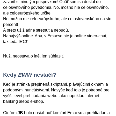
zavaril s minulým príspevkom! Opäť som sa dostal do
celosvetového povedomia. No, možno nie celosvetového,
ale celoeurópskeho určite!
No možno nie celoeurópskeho, ale celoslovenského na sto
percent!
A preto už žiadne stretnutia nebudú.
Nanajvýš online. Aha, v Emacse nie je online video-chat,
tak teda IRC!"
Nuž, neostávalo iné, len súhlasiť.
Kedy
EWW
nestačí?
Keď je stránka preplnená skriptami, plávajúcimi oknami a
podobnými huncútstvami. Navyše keď toto je potrebné pre
vyšší level prehliadania webu, ako napríklad internet
banking alebo e-shop.
Cieľom
JB
bolo dosiahnuť komfort Emacsu a prehliadania