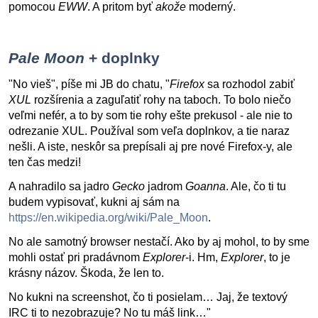
pomocou
EWW
. A pritom byť
akože
moderný.
Pale Moon
+ doplnky
"No vieš", píše mi JB do chatu, "
Firefox
sa rozhodol zabiť
XUL
rozšírenia a zaguľatiť rohy na taboch. To bolo niečo
veľmi nefér, a to by som tie rohy ešte prekusol - ale nie to
odrezanie XUL. Používal som veľa doplnkov, a tie naraz
nešli. A iste, neskôr sa prepísali aj pre nové Firefox-y, ale
ten čas medzi!
A nahradilo sa jadro
Gecko
jadrom
Goanna
. Ale, čo ti tu
budem vypisovať, kukni aj sám na
https://en.wikipedia.org/wiki/Pale_Moon
.
No ale samotný browser nestačí. Ako by aj mohol, to by sme
mohli ostať pri pradávnom
Explorer
-i. Hm,
Explorer
, to je
krásny názov. Škoda, že len to.
No kukni na screenshot, čo ti posielam… Jaj, že textový
IRC ti to nezobrazuje? No tu máš link…"