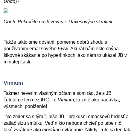
Undo
)?
Obr 6: Pokročilé nastavovanie klávesových skratiek
Takže takto sme dosiahli pomerne dobrú zhodu s
používaním emacsového
Eww
. Akurát nám ešte chýba
šikovné skákanie po hyperlinkoch, ako nám to ukázal JB v
minulej časti.
Vimium
Takmer neverím vlastným očiam a som rád, že s JB
četujeme len cez IRC. To
Vimium
, to znie ako nadávka,
výsmech, poníženie!
"No zmier sa s tým.", píše JB, "prekusni emacsovú hrdosť a
zatlač slzu smútku. Veď nikto nebude chcieť po tebe nič
také zvrátené ako
modálne
ovládanie. Nikdy. Toto sa len tak