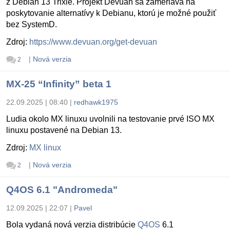
z Debian 13 Trixie. Projekt Devuan sa zameriava na
poskytovanie alternatívy k Debianu, ktorú je možné použiť
bez SystemD.
Zdroj:
https://www.devuan.org/get-devuan
|
Nová verzia
2
MX-25 “Infinity” beta 1
22.09.2025 | 08:40
|
redhawk1975
Ludia okolo MX linuxu uvolnili na testovanie prvé ISO MX
linuxu postavené na Debian 13.
Zdroj:
MX linux
|
Nová verzia
2
Q4OS 6.1 "Andromeda"
12.09.2025 | 22:07
|
Pavel
Bola vydaná nová verzia distribúcie
Q4OS
6.1