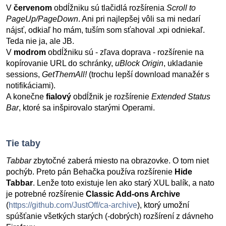
V
červenom
obdĺžniku sú tlačidlá rozšírenia
Scroll to
PageUp/PageDown
. Ani pri najlepšej vôli sa mi nedarí
nájsť, odkiaľ ho mám, tuším som sťahoval .xpi odniekaľ.
Teda nie ja, ale JB.
V
modrom
obdĺžniku sú - zľava doprava - rozšírenie na
kopírovanie URL do schránky,
uBlock Origin
, ukladanie
sessions,
GetThemAll!
(trochu lepší download manažér s
notifikáciami).
A konečne
fialový
obdĺžnik je rozšírenie
Extended Status
Bar
, ktoré sa inšpirovalo starými Operami.
Tie taby
Tabbar
zbytočné zaberá miesto na obrazovke. O tom niet
pochýb. Preto pán Behačka používa rozšírenie
Hide
Tabbar
. Lenže toto existuje len ako starý XUL balík, a nato
je potrebné rozšírenie
Classic Add-ons Archive
(
https://github.com/JustOff/ca-archive
), ktorý umožní
spúšťanie všetkých starých (-dobrých) rozšírení z dávneho