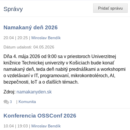
Správy
Pridať správu
Namakaný deň 2026
20.04 | 20:25
|
Miroslav Bendík
Dátum udalosti:
04.05.2026
Dňa 4. mája 2026 od 9:00 sa v priestoroch Univerzitnej
knižnice Technickej univerzity v Košiciach bude konať
namakaný deň, teda deň nabitý prednáškami a workshopmi
o vzdelávaní v IT, programovaní, mikrokontroléroch, AI,
bezpečnosti, IoT a o ďalších témach.
Zdroj:
namakanyden.sk
|
Komunita
3
Konferencia OSSConf 2026
10.04 | 19:03
|
Miroslav Bendík