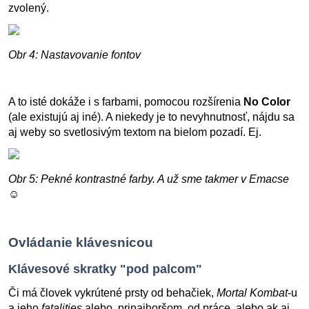
zvolený.
Obr 4: Nastavovanie fontov
A to isté dokáže i s farbami, pomocou rozšírenia
No Color
(ale existujú aj iné). A niekedy je to nevyhnutnosť, nájdu sa
aj weby so svetlosivým textom na bielom pozadí. Ej.
Obr 5: Pekné kontrastné farby. A už sme takmer v Emacse
☺
Ovládanie klávesnicou
Klávesové skratky "pod palcom"
Či má človek vykrútené prsty od behačiek,
Mortal Kombat
-u
a jeho
fatalities
alebo, prinajhoršom, od práce, alebo ak aj