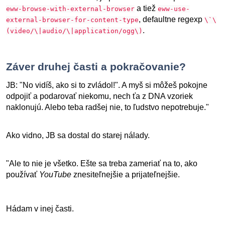
a tiež
eww-browse-with-external-browser
eww-use-
, defaultne regexp
external-browser-for-content-type
\`\
.
(video/\|audio/\|application/ogg\)
Záver druhej časti a pokračovanie?
JB: "No vidíš, ako si to zvládol!". A myš si môžeš pokojne
odpojiť a podarovať niekomu, nech ťa z DNA vzoriek
naklonujú. Alebo teba radšej nie, to ľudstvo nepotrebuje."
Ako vidno, JB sa dostal do starej nálady.
"Ale to nie je všetko. Ešte sa treba zameriať na to, ako
používať
YouTube
znesiteľnejšie a prijateľnejšie.
Hádam v inej časti.