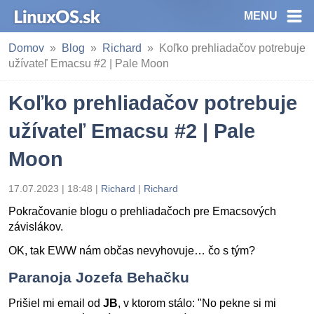
MENU
Domov
Blog
Richard
Koľko prehliadačov potrebuje
užívateľ Emacsu #2 | Pale Moon
Koľko prehliadačov potrebuje
užívateľ Emacsu #2 | Pale
Moon
17.07.2023 | 18:48
|
Richard
|
Richard
Pokračovanie blogu o prehliadačoch pre Emacsových
závislákov.
OK, tak EWW nám občas nevyhovuje… čo s tým?
Paranoja Jozefa Behačku
Prišiel mi email od
JB
, v ktorom stálo: "No pekne si mi