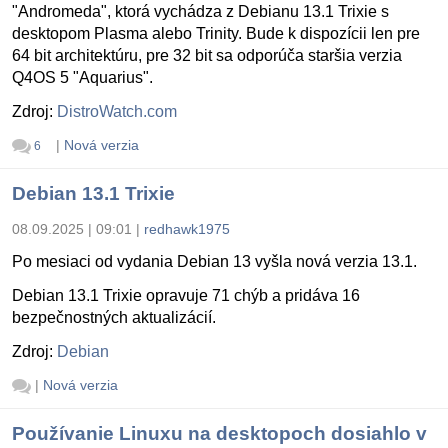
"Andromeda", ktorá vychádza z Debianu 13.1 Trixie s
desktopom Plasma alebo Trinity. Bude k dispozícii len pre
64 bit architektúru, pre 32 bit sa odporúča staršia verzia
Q4OS 5 "Aquarius".
Zdroj:
DistroWatch.com
|
Nová verzia
6
Debian 13.1 Trixie
08.09.2025 | 09:01
|
redhawk1975
Po mesiaci od vydania Debian 13 vyšla nová verzia 13.1.
Debian 13.1 Trixie opravuje 71 chýb a pridáva 16
bezpečnostných aktualizácií.
Zdroj:
Debian
|
Nová verzia
Používanie Linuxu na desktopoch dosiahlo v