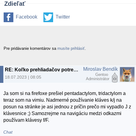
Zdieľať
Facebook
Twitter
Pre pridávanie komentárov sa
musíte prihlásiť
.
Miroslav Bendík
RE: Koľko prehliadačov potrebuje užívateľ Emacsu #2 | Pale Moon
Gentoo
18.07.2023 | 08:05
Administrátor
Ja som si na firefoxe prešiel pentadactylom, tridactylom a
teraz som na vimiu. Nadmerné používanie kláves k/j na
posun na stránke je asi jednou z príčin prečo mi vypadlo J z
klávesnice ;) Samozrejme na navigáciu medzi odkazmi
používam klávesy f/F.
Chat