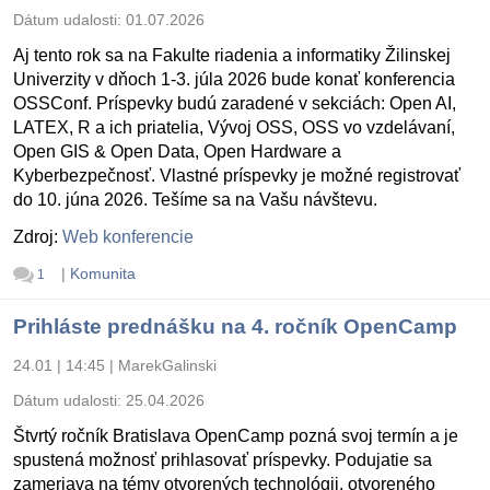
Dátum udalosti:
01.07.2026
Aj tento rok sa na Fakulte riadenia a informatiky Žilinskej
Univerzity v dňoch 1-3. júla 2026 bude konať konferencia
OSSConf. Príspevky budú zaradené v sekciách: Open AI,
LATEX, R a ich priatelia, Vývoj OSS, OSS vo vzdelávaní,
Open GIS & Open Data, Open Hardware a
Kyberbezpečnosť. Vlastné príspevky je možné registrovať
do 10. júna 2026. Tešíme sa na Vašu návštevu.
Zdroj:
Web konferencie
|
Komunita
1
Prihláste prednášku na 4. ročník OpenCamp
24.01 | 14:45
|
MarekGalinski
Dátum udalosti:
25.04.2026
Štvrtý ročník Bratislava OpenCamp pozná svoj termín a je
spustená možnosť prihlasovať príspevky. Podujatie sa
zameriava na témy otvorených technológii, otvoreného