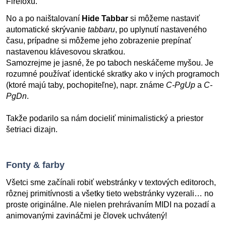
Firefoxu.
No a po naištalovaní
Hide Tabbar
si môžeme nastaviť
automatické skrývanie
tabbaru
, po uplynutí nastaveného
času, prípadne si môžeme jeho zobrazenie prepínať
nastavenou klávesovou skratkou.
Samozrejme je jasné, že po taboch neskáčeme myšou. Je
rozumné používať identické skratky ako v iných programoch
(ktoré majú taby, pochopiteľne), napr. známe
C-PgUp
a
C-
PgDn
.
Takže podarilo sa nám docieliť minimalistický a priestor
šetriaci dizajn.
Fonty & farby
Všetci sme začínali robiť webstránky v textových editoroch,
rôznej primitívnosti a všetky tieto webstránky vyzerali… no
proste originálne. Ale nielen prehrávaním MIDI na pozadí a
animovanými zavináčmi je človek uchvátený!