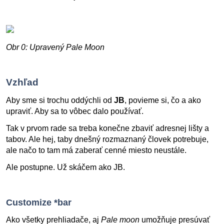
Obr 0: Upravený Pale Moon
Vzhľad
Aby sme si trochu oddýchli od
JB
, povieme si, čo a ako
upraviť. Aby sa to vôbec dalo používať.
Tak v prvom rade sa treba konečne zbaviť adresnej lišty a
tabov. Ale hej, taby dnešný rozmaznaný človek potrebuje,
ale načo to tam má zaberať cenné miesto neustále.
Ale postupne. Už skáčem ako JB.
Customize *bar
Ako všetky prehliadače, aj
Pale moon
umožňuje presúvať