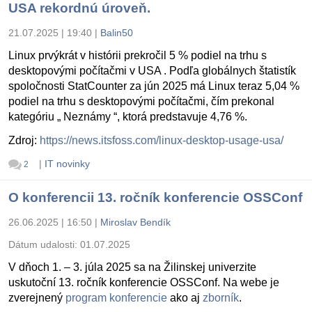
USA rekordnú úroveň.
21.07.2025 | 19:40
|
Balin50
Linux prvýkrát v histórii prekročil 5 % podiel na trhu s
desktopovými počítačmi v USA . Podľa globálnych štatistík
spoločnosti StatCounter za jún 2025 má Linux teraz 5,04 %
podiel na trhu s desktopovými počítačmi, čím prekonal
kategóriu „ Neznámy “, ktorá predstavuje 4,76 %.
Zdroj:
https://news.itsfoss.com/linux-desktop-usage-usa/
|
IT novinky
2
O konferencii 13. ročník konferencie OSSConf
26.06.2025 | 16:50
|
Miroslav Bendík
Dátum udalosti:
01.07.2025
V dňoch 1. – 3. júla 2025 sa na Žilinskej univerzite
uskutoční 13. ročník konferencie OSSConf. Na webe je
zverejnený
program konferencie
ako aj
zborník
.