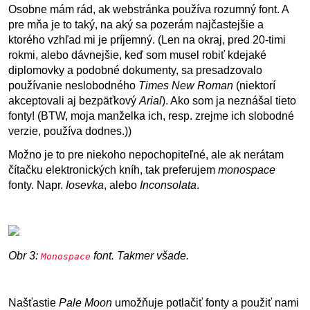
Osobne mám rád, ak webstránka používa rozumný font. A
pre mňa je to taký, na aký sa pozerám najčastejšie a
ktorého vzhľad mi je príjemný. (Len na okraj, pred 20-timi
rokmi, alebo dávnejšie, keď som musel robiť kdejaké
diplomovky a podobné dokumenty, sa presadzovalo
používanie neslobodného
Times New Roman
(niektorí
akceptovali aj bezpäťkový
Arial
). Ako som ja neznášal tieto
fonty! (BTW, moja manželka ich, resp. zrejme ich slobodné
verzie, používa dodnes.))
Možno je to pre niekoho nepochopiteľné, ale ak nerátam
čítačku elektronických kníh, tak preferujem
monospace
fonty. Napr.
Iosevka
, alebo
Inconsolata
.
Obr 3:
font. Takmer všade.
Monospace
Našťastie
Pale Moon
umožňuje potlačiť fonty a použiť nami