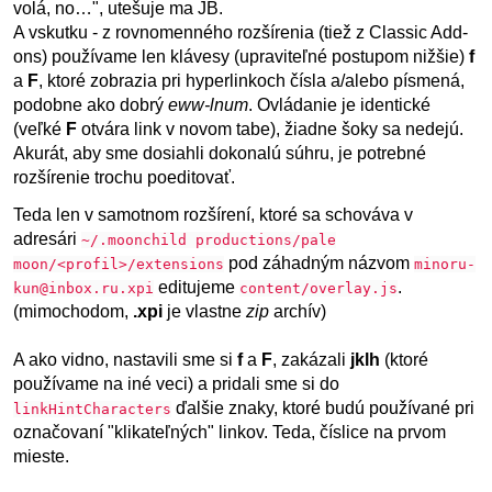
volá, no…", utešuje ma JB.
A vskutku - z rovnomenného rozšírenia (tiež z Classic Add-
ons) používame len klávesy (upraviteľné postupom nižšie)
f
a
F
, ktoré zobrazia pri hyperlinkoch čísla a/alebo písmená,
podobne ako dobrý
eww-lnum
. Ovládanie je identické
(veľké
F
otvára link v novom tabe), žiadne šoky sa nedejú.
Akurát, aby sme dosiahli dokonalú súhru, je potrebné
rozšírenie trochu poeditovať.
Teda len v samotnom rozšírení, ktoré sa schováva v
adresári
~/.moonchild productions/pale
pod záhadným názvom
moon/<profil>/extensions
minoru-
editujeme
.
kun@inbox.ru.xpi
content/overlay.js
(mimochodom,
.xpi
je vlastne
zip
archív)
A ako vidno, nastavili sme si
f
a
F
, zakázali
jklh
(ktoré
používame na iné veci) a pridali sme si do
ďalšie znaky, ktoré budú používané pri
linkHintCharacters
označovaní "klikateľných" linkov. Teda, číslice na prvom
mieste.