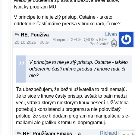
Alebo je oddelená správa a indexovanie emailov,
typicky program MU.
V princípe to nie je zlý prístup. Ostatne - takéto
oddelenie častí máme predsa v linuxe radi, či nie?
Livan
RE: Používam Emacs… a občas aj iné programy
Manjaro s XFCE, Q4OS s KDE
20.10.2025 | 06:54
Používateľ
V princípe to nie je zlý prístup. Ostatne - takéto
oddelenie častí máme predsa v linuxe radi, či
nie?
Ťa ubezpečujem, že bežní užívatelia to radi nemajú.
Je to sice v linuxe častý prístup, avšak to patrí medzi
veci, vďaka ktorým niektorým linux nesedí. Užívatelia
potrebujú konzistenciu programu a nie polovičatý
prístup, že sice ti dodám program na manipuláciu s e-
mailami ale grafiku k tomu si doprogramuj.
Richard
RE: Používam Emacs… a občas aj iné programy