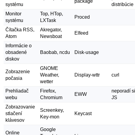
package
systému
distribúcie
Monitor
Top, HTop,
Proced
systému
LXTask
Čítačka RSS,
Akregator,
Elfeed
Atom
Newsboat
Informácie o
obsadené
Baobab, ncdu
Disk-usage
diskov
GNOME
Zobrazenie
Weather,
Display-wttr
curl
počasia
wetter
Prehliadač
Firefox,
neporadí si
EWW
webu
Chromium
JS
Zobrazovanie
Screenkey,
stlačení
Keycast
Key-mon
klávesov
Google
Online