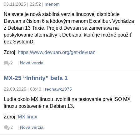
03.11.2025 | 22:52
|
menom
Na svete je nová stabilná verzia linuxovej distribúcie
Devuan s číslom 6 a kódovým menom Excalibur. Vychádza
z Debian 13 Trixie. Projekt Devuan sa zameriava na
poskytovanie alternatívy k Debianu, ktorú je možné použiť
bez SystemD.
Zdroj:
https://www.devuan.org/get-devuan
|
Nová verzia
2
MX-25 “Infinity” beta 1
22.09.2025 | 08:40
|
redhawk1975
Ludia okolo MX linuxu uvolnili na testovanie prvé ISO MX
linuxu postavené na Debian 13.
Zdroj:
MX linux
|
Nová verzia
2