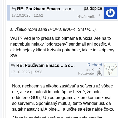
paldopice
RE: Používam Emacs… a občas aj iné programy
17.10.2025 | 12:52
Návštevník
si všetko robia sami (POP3, IMAP4, SMTP,…).
WUT? Ved je to predsa ich primarna funkcia. Ale na to
neptrebuju nejaky "pridruzeny" sendmail ani postfix. A
ak ich nejaky klient k zivotu potrebuje, tak je to skripleny
SW...
Richard
RE: Používam Emacs… a občas aj iné programy
antiX
17.10.2025 | 15:58
Používateľ
Noo, nechcem sa nikoho zastávať a softvéru už vôbec
nie, ale v minulosti to bolo úplne bežné, že bolo
oddelené GUI (TUI) od programov, ktoré komunikovali
so servermi. Spomínaný mutt, aj tento Wanderlust, dá
sa tak nastaviť aj Alpine,… a určite sa ešte nájde čo-to.