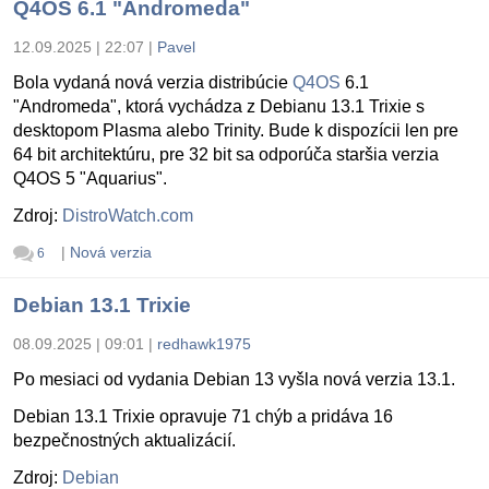
Q4OS 6.1 "Andromeda"
12.09.2025 | 22:07
|
Pavel
Bola vydaná nová verzia distribúcie
Q4OS
6.1
"Andromeda", ktorá vychádza z Debianu 13.1 Trixie s
desktopom Plasma alebo Trinity. Bude k dispozícii len pre
64 bit architektúru, pre 32 bit sa odporúča staršia verzia
Q4OS 5 "Aquarius".
Zdroj:
DistroWatch.com
|
Nová verzia
6
Debian 13.1 Trixie
08.09.2025 | 09:01
|
redhawk1975
Po mesiaci od vydania Debian 13 vyšla nová verzia 13.1.
Debian 13.1 Trixie opravuje 71 chýb a pridáva 16
bezpečnostných aktualizácií.
Zdroj:
Debian