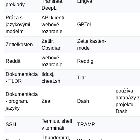
Translate,
Lingva
preklady
DeepL
Práca s
API klienti,
jazykovými
webové
GPTel
modelmi
rozhranie
Zettlr,
Zettelkasten-
Zettelkasten
Obsidian
mode
webové
Reddit
Reddig
rozhranie
Dokumentácia
tldr.sj,
Tldr
- TLDR
cheat.sh
používa
Dokumentácia
databázy z
- program.
Zeal
Dash
projektu
jazyky
Dash
Termius, shell
SSH
TRAMP
v termináli
Thunderbird,