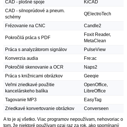
CAD - plošné spoje
KiCAD
CAD - silnoprúdové a pneum.
QElectroTech
schémy
Frézovanie na CNC
Candle2
Foxit Reader,
Pokročilá práca s PDF
MetaClean
Práca s analyzátorom signálov
PulseView
Konverzia audia
Fre:ac
Pokročilé skenovanie a OCR
Naps2
Práca s knižnicami obrázkov
Geeqie
Veľmi zriedkavé použitie
OpenOffice,
kancelárskeho balíka
LibreOffice
Tagovanie MP3
EasyTag
Zriedkavé konvertovanie obrázkov
Converseen
A to je aj všetko. Viac programov nepoužívam, nehovoriac o
tom, že niektoré používam ozaj raz za rok, ako spomínaný