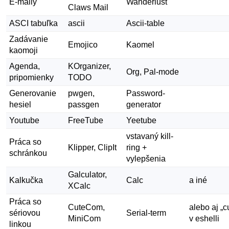
E-maily
Wanderlust
Claws Mail
ASCI tabuľka
ascii
Ascii-table
Zadávanie
Emojico
Kaomel
kaomoji
Agenda,
KOrganizer,
Org, Pal-mode
pripomienky
TODO
Generovanie
pwgen,
Password-
hesiel
passgen
generator
Youtube
FreeTube
Yeetube
vstavaný kill-
Práca so
Klipper, ClipIt
ring +
schránkou
vylepšenia
Galculator,
Kalkučka
Calc
a iné
XCalc
Práca so
CuteCom,
alebo aj „c
sériovou
Serial-term
MiniCom
v eshelli
linkou