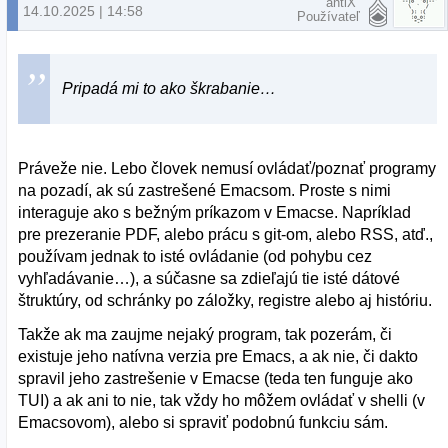
antiX
14.10.2025 | 14:58
Používateľ
Pripadá mi to ako škrabanie…
Práveže nie. Lebo človek nemusí ovládať/poznať programy
na pozadí, ak sú zastrešené Emacsom. Proste s nimi
interaguje ako s bežným príkazom v Emacse. Napríklad
pre prezeranie PDF, alebo prácu s git-om, alebo RSS, atď.,
používam jednak to isté ovládanie (od pohybu cez
vyhľadávanie…), a súčasne sa zdieľajú tie isté dátové
štruktúry, od schránky po záložky, registre alebo aj históriu.
Takže ak ma zaujme nejaký program, tak pozerám, či
existuje jeho natívna verzia pre Emacs, a ak nie, či dakto
spravil jeho zastrešenie v Emacse (teda ten funguje ako
TUI) a ak ani to nie, tak vždy ho môžem ovládať v shelli (v
Emacsovom), alebo si spraviť podobnú funkciu sám.