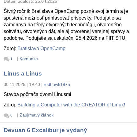
Dátum udalosti:
25.04.2026
Štvrtý ročník Bratislava OpenCamp pozná svoj termín a je
spustená možnosť prihlasovať príspevky. Podujatie sa
zameriava na témy otvorených technológii, otvoreného
softvéru, otvorených dát, ale aj otvorenej verejnej správy a
podobne. Podujatie sa uskutoční 25.4.2026 na FIIT STU.
Zdroj:
Bratislava OpenCamp
|
Komunita
1
Linus a Linus
30.11.2025 | 19:40
|
redhawk1975
Stavba počítača dvomi Linusmi
Zdroj:
Building a Computer with the CREATOR of Linux!
|
Zaujímavý článok
8
Devuan 6 Excalibur je vydaný