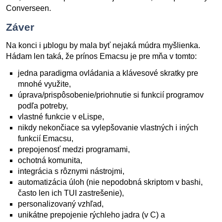
Converseen.
Záver
Na konci i μblogu by mala byť nejaká múdra myšlienka.
Hádam len taká, že prínos Emacsu je pre mňa v tomto:
jedna paradigma ovládania a klávesové skratky pre
mnohé využite,
úprava/prispôsobenie/priohnutie si funkcií programov
podľa potreby,
vlastné funkcie v eLispe,
nikdy nekončiace sa vylepšovanie vlastných i iných
funkcií Emacsu,
prepojenosť medzi programami,
ochotná komunita,
integrácia s rôznymi nástrojmi,
automatizácia úloh (nie nepodobná skriptom v bashi,
často len ich TUI zastrešenie),
personalizovaný vzhľad,
unikátne prepojenie rýchleho jadra (v C) a