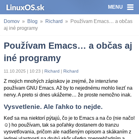
MENU
Domov
Blog
Richard
Používam Emacs… a občas
aj iné programy
Používam Emacs… a občas aj
iné programy
11.10.2025 | 10:23
|
Richard
|
Richard
Z mojich mnohých zápiskov je zrejmé, že intenzívne
používam GNU Emacs. Až by to nejednému mohlo liezť na
nervy. A preto si dnes ukážeme… že proste nemožno inak.
Vysvetlenie. Ale ľahko to nejde.
Keď sa ma niektorí pýtajú, čo je to Emacs a na čo (nie načo!
☺) ho používam, tak sa poľahky dostanem do tranzu
vysvetľovania, pričom ale nadšeným opisom a skákaním z
jednej vlastnosti na druhú skôr všetko zneprehľadním a