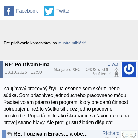
Facebook
Twitter
Pre pridávanie komentárov sa
musíte prihlásiť
.
Livan
RE: Používam Emacs… a občas aj iné programy
Manjaro s XFCE, Q4OS s KDE
13.10.2025 | 12:50
Používateľ
Zaujímavý pracovný štýl. Ja osobne som skôr z iného
súdka. Som priaznivec jednoduchého pracovného módu.
Radšej volám priamo ten program, ktorý pre danú činnosť
potrebujem, než to všetko siliť cez jedno pracovné
prostredie. Pripadá mi to ako škrabanie sa ľavou rukou na
pravej strane hlavy. Ale proti gustu žiaden dišputát.
Richard
RE: Používam Emacs… a občas aj iné programy