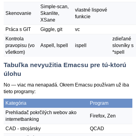
Simple-scan,
vlastné lispové
Skenovanie
Skanlite,
funkcie
XSane
Práca s GIT
Giggle, git
vc
Kontrola
zdieľané
pravopisu (vo
Aspell, Ispell
ispell
slovníky s
všetkom)
*spell
Tabuľka nevyužitia Emacsu pre tú-ktorú
úlohu
No — viac ma nenapadá. Okrem Emacsu používam už iba
tieto programy:
Kategória
Program
Prehliadač pokrčilých webov ako
Firefox, Zen
internetbanking
CAD - strojársky
QCAD