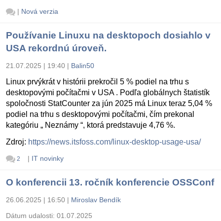
|
Nová verzia
Používanie Linuxu na desktopoch dosiahlo v
USA rekordnú úroveň.
21.07.2025 | 19:40
|
Balin50
Linux prvýkrát v histórii prekročil 5 % podiel na trhu s
desktopovými počítačmi v USA . Podľa globálnych štatistík
spoločnosti StatCounter za jún 2025 má Linux teraz 5,04 %
podiel na trhu s desktopovými počítačmi, čím prekonal
kategóriu „ Neznámy “, ktorá predstavuje 4,76 %.
Zdroj:
https://news.itsfoss.com/linux-desktop-usage-usa/
|
IT novinky
2
O konferencii 13. ročník konferencie OSSConf
26.06.2025 | 16:50
|
Miroslav Bendík
Dátum udalosti:
01.07.2025