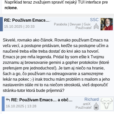
Napríklad teraz zvažujem spraviť nejaký TUI interface pre
rclone
.
SSC
RE: Používam Emacs… a občas aj iné programy
Parabola | Devuan | Guix
15.10.2025 | 20:33
Používateľ
Skvelé, rovnako ako článok. Rovnako používam Emacs na
veľa vecí, a postupne pridávam, keďže sa postupne učím a
naučené treba ešte treba dostať do krvi ako sa hovorí.
Emacs je pre mňa legenda. Pridal by som ešte k Tvojmu
zoznamu aj browsovanie gemini a gopher protokolov (ktoré
preferujem pre jednoduchosť). Je tam aj niečo na hranie,
šach a go, čo používam na odreagovanie a samozrejme
lekár na pokec ;-) inak trochu mám problém s mailom a jeho
nastavením stále mi to na niečom stroskotá, vieš doporučiť
stránku-tutor ktorá bude príjemná?
Richard
RE: Používam Emacs… a občas aj iné programy
antiX
16.10.2025 | 13:28
Používateľ