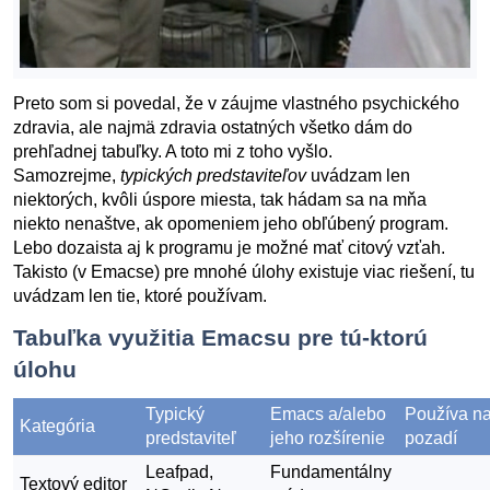
Preto som si povedal, že v záujme vlastného psychického
zdravia, ale najmä zdravia ostatných všetko dám do
prehľadnej tabuľky. A toto mi z toho vyšlo.
Samozrejme,
typických predstaviteľov
uvádzam len
niektorých, kvôli úspore miesta, tak hádam sa na mňa
niekto nenaštve, ak opomeniem jeho obľúbený program.
Lebo dozaista aj k programu je možné mať citový vzťah.
Takisto (v Emacse) pre mnohé úlohy existuje viac riešení, tu
uvádzam len tie, ktoré používam.
Tabuľka využitia Emacsu pre tú-ktorú
úlohu
Typický
Emacs a/alebo
Používa n
Kategória
predstaviteľ
jeho rozšírenie
pozadí
Leafpad,
Fundamentálny
Textový editor