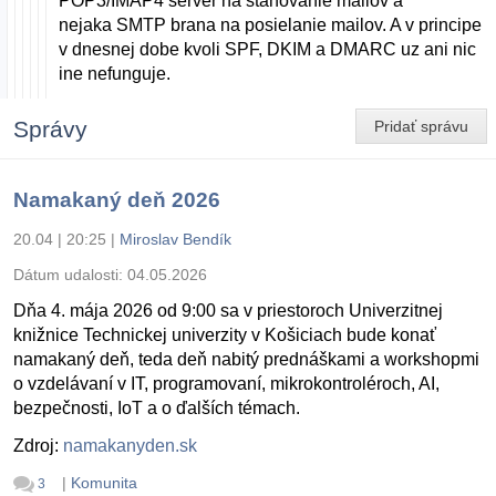
POP3/IMAP4 server na stahovanie mailov a
nejaka SMTP brana na posielanie mailov. A v principe
v dnesnej dobe kvoli SPF, DKIM a DMARC uz ani nic
ine nefunguje.
Správy
Pridať správu
Namakaný deň 2026
20.04 | 20:25
|
Miroslav Bendík
Dátum udalosti:
04.05.2026
Dňa 4. mája 2026 od 9:00 sa v priestoroch Univerzitnej
knižnice Technickej univerzity v Košiciach bude konať
namakaný deň, teda deň nabitý prednáškami a workshopmi
o vzdelávaní v IT, programovaní, mikrokontroléroch, AI,
bezpečnosti, IoT a o ďalších témach.
Zdroj:
namakanyden.sk
|
Komunita
3