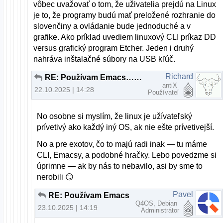
vôbec uvažovať o tom, že uživatelia prejdú na Linux
je to, že programy budú mať preložené rozhranie do
slovenčiny a ovládanie bude jednoduché a v
grafike. Ako príklad uvediem linuxový CLI príkaz DD
versus grafický program Etcher. Jeden i druhý
nahráva inštalačné súbory na USB kľúč.
Richard
RE: Používam Emacs… a občas aj iné programy
antiX
22.10.2025 | 14:28
Používateľ
No osobne si myslím, že linux je užívateľský
prívetivý ako každý iný OS, ak nie ešte prívetivejší.
No a pre exotov, čo to majú radi inak — tu máme
CLI, Emacsy, a podobné hračky. Lebo povedzme si
úprimne — ak by nás to nebavilo, asi by sme to
nerobili 😏
Pavel
RE: Používam Emacs… a občas aj iné programy
Q4OS, Debian
23.10.2025 | 14:19
Administrátor