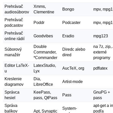
Prehrávač
Xmms,
Bongo
mpv, mpg1
audiosúborov
Clementine
Prehrávač
Poddr
Podcaster
mpv, mpg1
podcastov
Prehrávač
Goodvibes
Eradio
mpg123
online rádií
Double
na 7z, zip
Súborový
Diredc alebo
Commander,
externé
manažér
dired
*Commander
programy
Editor LaTeX-
LatexStudio,
AucTeX, org
pdflatex
u
Lyx
Kreslenie
Dia,
Artist-mode
diagramov
LibreOffice
Správca
KeePass,
GnuPG +
Pass
hesiel
pass, QtPass
pass
Správa
apt-get a i
System-
balíkov
Apt, Synaptic
podľa