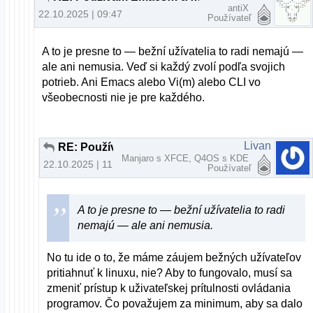
antiX
22.10.2025 | 09:47
Používateľ
A to je presne to — bežní užívatelia to radi nemajú —
ale ani nemusia. Veď si každý zvolí podľa svojich
potrieb. Ani Emacs alebo Vi(m) alebo CLI vo
všeobecnosti nie je pre každého.
Livan
RE: Používam Emacs… a občas aj iné programy
Manjaro s XFCE, Q4OS s KDE
22.10.2025 | 11:15
Používateľ
A to je presne to — bežní užívatelia to radi
nemajú — ale ani nemusia.
No tu ide o to, že máme záujem bežných užívateľov
pritiahnuť k linuxu, nie? Aby to fungovalo, musí sa
zmeniť prístup k uživateľskej prítulnosti ovládania
programov. Čo považujem za minimum, aby sa dalo