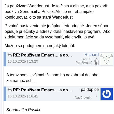
Ja používam Wanderlust. Je to čisto v elispe, a na pozadí
používa Sendmail a Postfix. Ale tie netreba nijako
konfigurovať, o to sa stará Wanderlust.
Prvotné nastavenie nie je úplne jednoduché. Jeden súbor
opisuje priečinky a adresy, ďalší nastavenia programu. Ako
z dokumentácie sa dá vysomáriť, ale chvíľu to trvá.
Možno sa podujmem na nejaký tutoriál.
Richard
RE: Používam Emacs… a občas aj iné programy
antiX
16.10.2025 | 13:29
Používateľ
A teraz som si všimol, že som ho nezahrnul do toho
zoznamu.. ech...
paldopice
RE: Používam Emacs… a občas aj iné programy
16.10.2025 | 16:41
Návštevník
Sendmail a Postfix