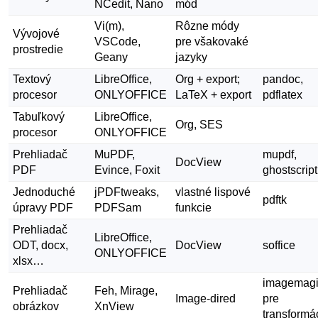
NCedit, Nano
mód
Vi(m),
Rôzne módy
Vývojové
VSCode,
pre všakovaké
prostredie
Geany
jazyky
Textový
LibreOffice,
Org + export;
pandoc,
procesor
ONLYOFFICE
LaTeX + export
pdflatex
Tabuľkový
LibreOffice,
Org, SES
procesor
ONLYOFFICE
Prehliadač
MuPDF,
mupdf,
DocView
PDF
Evince, Foxit
ghostscript
Jednoduché
jPDFtweaks,
vlastné lispové
pdftk
úpravy PDF
PDFSam
funkcie
Prehliadač
LibreOffice,
ODT, docx,
DocView
soffice
ONLYOFFICE
xlsx…
imagemagi
Prehliadač
Feh, Mirage,
Image-dired
pre
obrázkov
XnView
transformá