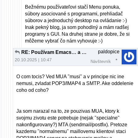
Bežnému používateľovi stačí Menu ponuka,
súbory asociované s programami, prehliadač
súborov a jednoduchý desktop na ovládanie :-)
Inak pekný blog, ja som pohodlný a mám radšej
programy s GUI. Na druhej strane je dobre, že si
môžeme vybrať čo nám vyhovuje :-)
paldopice
RE: Používam Emacs… a občas aj iné programy
20.10.2025 | 10:47
Návštevník
O com tocis? Ved MUA "musi" a v principe nic ine
nemusi, zvladat POP3/IMAP4 a SMTP. Ake oddelenie
coho od coho?
Ja som narazal na to, ze pouzivas MUA, ktory k
svojmu zivotu este potrebuje (nejak "specialne"
nakonfigurovany?) MTA (sendmail/postfix). Pretoze
kazdemu "normalnemu" maillovemu klientovi staci