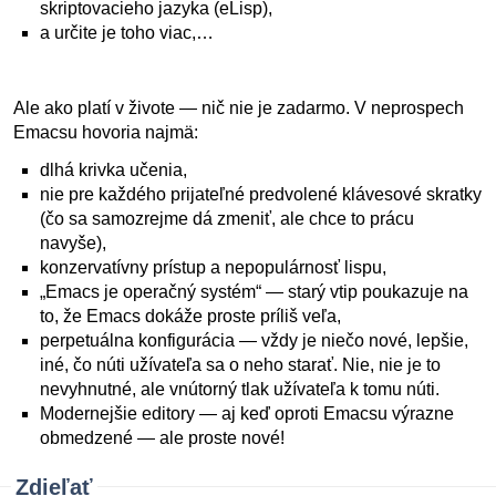
skriptovacieho jazyka (eLisp),
a určite je toho viac,…
Ale ako platí v živote — nič nie je zadarmo. V neprospech
Emacsu hovoria najmä:
dlhá krivka učenia,
nie pre každého prijateľné predvolené klávesové skratky
(čo sa samozrejme dá zmeniť, ale chce to prácu
navyše),
konzervatívny prístup a nepopulárnosť lispu,
„Emacs je operačný systém“ — starý vtip poukazuje na
to, že Emacs dokáže proste príliš veľa,
perpetuálna konfigurácia — vždy je niečo nové, lepšie,
iné, čo núti užívateľa sa o neho starať. Nie, nie je to
nevyhnutné, ale vnútorný tlak užívateľa k tomu núti.
Modernejšie editory — aj keď oproti Emacsu výrazne
obmedzené — ale proste nové!
Zdieľať