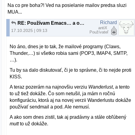
Na co pre boha?! Ved na posielanie mailov predsa sluzi
MUA...
Richard
RE: Používam Emacs… a občas aj iné programy
antiX
17.10.2025 | 09:13
Používateľ
No áno, dnes je to tak, že mailové programy (Claws,
Thunder,…) si všetko robia sami (POP3, IMAP4, SMTP,
…).
Tu by sa dalo diskutovať, či je to správne, či to nejde proti
KISS.
A teraz pozerám na najnovšiu verziu
Wanderlust
, a tento
to už tiež dokáže. Čo som netušil, ja mám n ročnú
konfiguráciu, ktorá aj na novej verzii Wanderlustu dokáže
používať sendmail a pod. Ale nemusí.
A ako som dnes zistil, tak aj pradávny a stále obľúbený
mutt
to už dokáže.