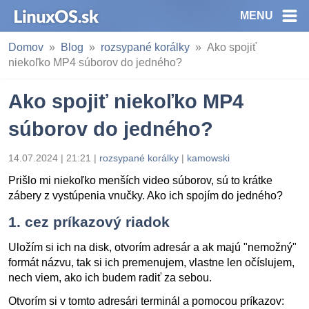
MENU
Domov
Blog
rozsypané korálky
Ako spojiť
niekoľko MP4 súborov do jedného?
Ako spojiť niekoľko MP4
súborov do jedného?
14.07.2024 | 21:21
|
rozsypané korálky
|
kamowski
Prišlo mi niekoľko menších video súborov, sú to krátke
zábery z vystúpenia vnučky. Ako ich spojím do jedného?
1. cez príkazový riadok
Uložím si ich na disk, otvorím adresár a ak majú "nemožný"
formát názvu, tak si ich premenujem, vlastne len očíslujem,
nech viem, ako ich budem radiť za sebou.
Otvorím si v tomto adresári terminál a pomocou príkazov: