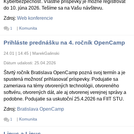
Kyberbezpečnosť. Vlastné príspevky je možné registrovať
do 10. júna 2026. Tešíme sa na Vašu návštevu.
Zdroj:
Web konferencie
|
Komunita
1
Prihláste prednášku na 4. ročník OpenCamp
24.01 | 14:45
|
MarekGalinski
Dátum udalosti:
25.04.2026
Štvrtý ročník Bratislava OpenCamp pozná svoj termín a je
spustená možnosť prihlasovať príspevky. Podujatie sa
zameriava na témy otvorených technológii, otvoreného
softvéru, otvorených dát, ale aj otvorenej verejnej správy a
podobne. Podujatie sa uskutoční 25.4.2026 na FIIT STU.
Zdroj:
Bratislava OpenCamp
|
Komunita
1
Linus a Linus