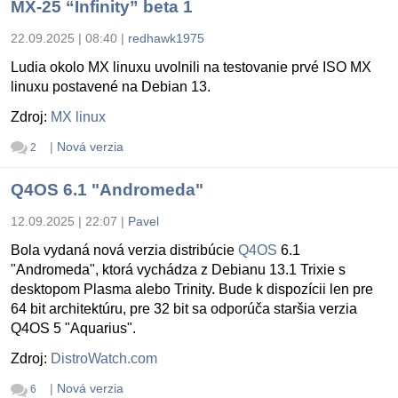
MX-25 “Infinity” beta 1
22.09.2025 | 08:40
|
redhawk1975
Ludia okolo MX linuxu uvolnili na testovanie prvé ISO MX
linuxu postavené na Debian 13.
Zdroj:
MX linux
|
Nová verzia
2
Q4OS 6.1 "Andromeda"
12.09.2025 | 22:07
|
Pavel
Bola vydaná nová verzia distribúcie
Q4OS
6.1
"Andromeda", ktorá vychádza z Debianu 13.1 Trixie s
desktopom Plasma alebo Trinity. Bude k dispozícii len pre
64 bit architektúru, pre 32 bit sa odporúča staršia verzia
Q4OS 5 "Aquarius".
Zdroj:
DistroWatch.com
|
Nová verzia
6