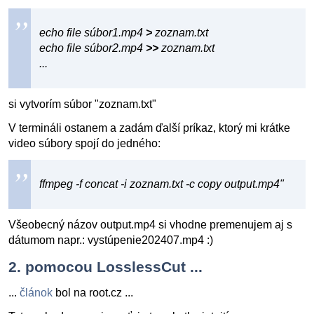
echo file súbor1.mp4
>
zoznam.txt
echo file súbor2.mp4
>>
zoznam.txt
...
si vytvorím súbor "zoznam.txt"
V termináli ostanem a zadám ďalší príkaz, ktorý mi krátke
video súbory spojí do jedného:
ffmpeg -f concat -i zoznam.txt -c copy output.mp4"
Všeobecný názov output.mp4 si vhodne premenujem aj s
dátumom napr.: vystúpenie202407.mp4 :)
2. pomocou LosslessCut ...
...
článok
bol na root.cz ...