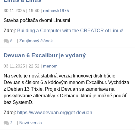
30.11.2025 | 19:40
|
redhawk1975
Stavba počítača dvomi Linusmi
Zdroj:
Building a Computer with the CREATOR of Linux!
|
Zaujímavý článok
8
Devuan 6 Excalibur je vydaný
03.11.2025 | 22:52
|
menom
Na svete je nová stabilná verzia linuxovej distribúcie
Devuan s číslom 6 a kódovým menom Excalibur. Vychádza
z Debian 13 Trixie. Projekt Devuan sa zameriava na
poskytovanie alternatívy k Debianu, ktorú je možné použiť
bez SystemD.
Zdroj:
https://www.devuan.org/get-devuan
|
Nová verzia
2