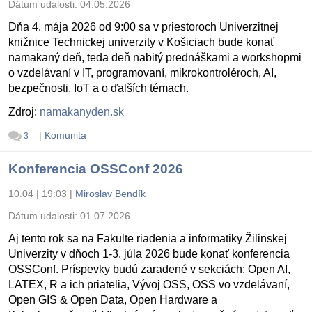
Dátum udalosti:
04.05.2026
Dňa 4. mája 2026 od 9:00 sa v priestoroch Univerzitnej
knižnice Technickej univerzity v Košiciach bude konať
namakaný deň, teda deň nabitý prednáškami a workshopmi
o vzdelávaní v IT, programovaní, mikrokontroléroch, AI,
bezpečnosti, IoT a o ďalších témach.
Zdroj:
namakanyden.sk
|
Komunita
3
Konferencia OSSConf 2026
10.04 | 19:03
|
Miroslav Bendík
Dátum udalosti:
01.07.2026
Aj tento rok sa na Fakulte riadenia a informatiky Žilinskej
Univerzity v dňoch 1-3. júla 2026 bude konať konferencia
OSSConf. Príspevky budú zaradené v sekciách: Open AI,
LATEX, R a ich priatelia, Vývoj OSS, OSS vo vzdelávaní,
Open GIS & Open Data, Open Hardware a