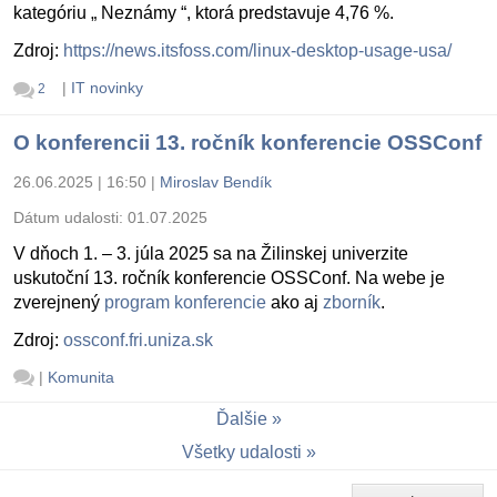
kategóriu „ Neznámy “, ktorá predstavuje 4,76 %.
Zdroj:
https://news.itsfoss.com/linux-desktop-usage-usa/
|
IT novinky
2
O konferencii 13. ročník konferencie OSSConf
26.06.2025 | 16:50
|
Miroslav Bendík
Dátum udalosti:
01.07.2025
V dňoch 1. – 3. júla 2025 sa na Žilinskej univerzite
uskutoční 13. ročník konferencie OSSConf. Na webe je
zverejnený
program konferencie
ako aj
zborník
.
Zdroj:
ossconf.fri.uniza.sk
|
Komunita
Ďalšie
Všetky udalosti