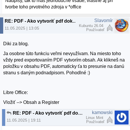
Nadpisy, tak to máš jednoduché všade, vlastne aj pri
tvorbe toho prvotného zdroja v *office
Slavomír
RE: PDF - Ako vytvoriť pdf dokument s "indexom"?
Kubuntu 26.04
11.05.2025 | 13:05
Používateľ
Diki za blog.
Ja osobne túto funkciu veľmi nevyužívam. Na miesto toho
vždy pred exportovaním PDF vytvorím obsah. Ak klikneš na
položku v obsahu PDF, automaticky ťa to presunie na danú
stranu s daným podnadpisom. Pohodlné :)
Libre Office:
Vložiť --> Obsah a Register
kamowski
RE: PDF - Ako vytvoriť pdf dokument s "indexom"?
Linux Mint
11.05.2025 | 19:11
Používateľ