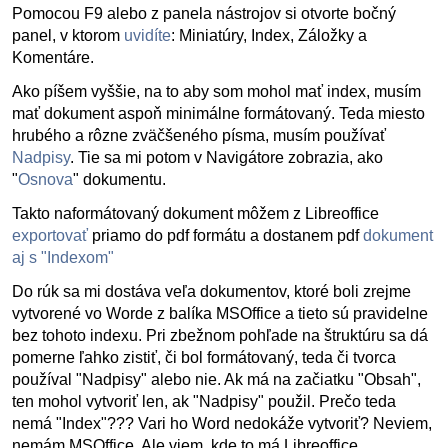
Pomocou F9 alebo z panela nástrojov si otvorte bočný
panel, v ktorom
uvidíte
: Miniatúry, Index, Záložky a
Komentáre.
Ako píšem vyššie, na to aby som mohol mať index, musím
mať dokument aspoň minimálne formátovaný. Teda miesto
hrubého a rôzne zväčšeného písma, musím používať
Nadpisy
. Tie sa mi potom v Navigátore zobrazia, ako
"
Osnova
" dokumentu.
Takto naformátovaný dokument môžem z Libreoffice
exportovať
priamo do pdf formátu a dostanem pdf
dokument
aj s "Indexom"
Do rúk sa mi dostáva veľa dokumentov, ktoré boli zrejme
vytvorené vo Worde z balíka MSOffice a tieto sú pravidelne
bez tohoto indexu. Pri zbežnom pohľade na štruktúru sa dá
pomerne ľahko zistiť, či bol formátovaný, teda či tvorca
používal "Nadpisy" alebo nie. Ak má na začiatku "Obsah",
ten mohol vytvoriť len, ak "Nadpisy" použil. Prečo teda
nemá "Index"??? Vari ho Word nedokáže vytvoriť? Neviem,
nemám MSOffice. Ale viem, kde to má Libreoffice