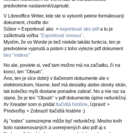
predvolene nastavené/zapnuté.
V Libreoffice Writer, kde ste si vytvorili pekne formátovaný
dokument, choďte do:
Súbor > Exportovať ako >
exportovať ako pdf
a tu je
zaškrtnutá voľba
"Exportovať osnovu"
.
Myslím, že vo Worde je tiež niekde takáto funkcia, len je
predvolene vypnutá a potom z toho vylezie pdf dokument
bez "indexu"
No ale, poviete si, veď tam možno má na začiatku, či na
konci, ten "Obsah".
Áno, ten je síce dobrý v tlačenom dokumente ale v
elektronickom, hlavne, keď má desiatky alebo stovky strán,
tak kolečko myši dostane poriadne zabrať. No a nie raz sa
stane, že je ten "Obsah" v pdf dokumente úplne nefunkčný.
#v Xreader som si pridal
tlačidlá histórie
, Upraviť >
Predvoľby > Zobraziť tlačidlá histórie :)
Aj "index" samozrejme môže byť nefunkčný. Mnoho kníh
bolo naskenovaných a uverejnených ako pdf aj s