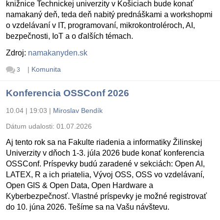
knižnice Technickej univerzity v Košiciach bude konať
namakaný deň, teda deň nabitý prednáškami a workshopmi
o vzdelávaní v IT, programovaní, mikrokontroléroch, AI,
bezpečnosti, IoT a o ďalších témach.
Zdroj:
namakanyden.sk
|
Komunita
3
Konferencia OSSConf 2026
10.04 | 19:03
|
Miroslav Bendík
Dátum udalosti:
01.07.2026
Aj tento rok sa na Fakulte riadenia a informatiky Žilinskej
Univerzity v dňoch 1-3. júla 2026 bude konať konferencia
OSSConf. Príspevky budú zaradené v sekciách: Open AI,
LATEX, R a ich priatelia, Vývoj OSS, OSS vo vzdelávaní,
Open GIS & Open Data, Open Hardware a
Kyberbezpečnosť. Vlastné príspevky je možné registrovať
do 10. júna 2026. Tešíme sa na Vašu návštevu.