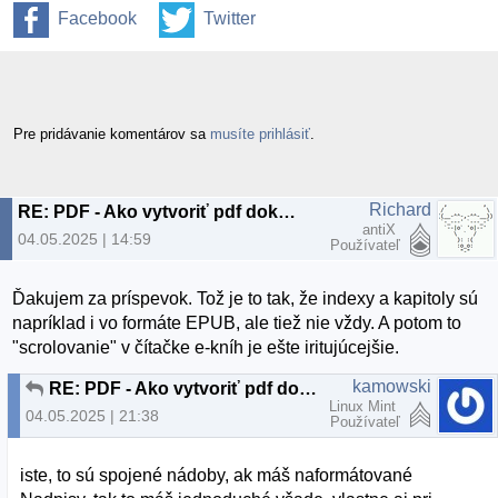
Facebook
Twitter
Pre pridávanie komentárov sa
musíte prihlásiť
.
Richard
RE: PDF - Ako vytvoriť pdf dokument s "indexom"?
antiX
04.05.2025 | 14:59
Používateľ
Ďakujem za príspevok. Tož je to tak, že indexy a kapitoly sú
napríklad i vo formáte EPUB, ale tiež nie vždy. A potom to
"scrolovanie" v čítačke e-kníh je ešte iritujúcejšie.
kamowski
RE: PDF - Ako vytvoriť pdf dokument s "indexom"?
Linux Mint
04.05.2025 | 21:38
Používateľ
iste, to sú spojené nádoby, ak máš naformátované