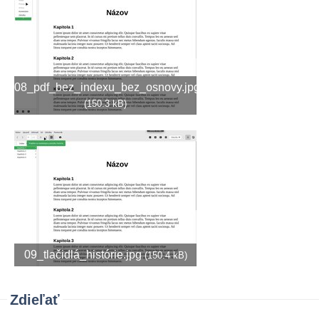
08_pdf_bez_indexu_bez_osnovy.jpg
(150.3 kB)
09_tlačidlá_histórie.jpg
(150.4 kB)
Zdieľať