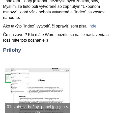
"Indexom", ktorý je kopou nezmyselných znakov, slov, ....
Myslím, že tieto boli vytvorené so zapnutým "Exportom
osnovy", ktorá však nebola vytvorená a "Index" sa zostavil
náhodne.
Ako takýto "Index" vytvoriť, či opraviť, som písal
inde
.
Čo na záver? Kto máte Word, pozrite sa na tie nastavenia a
rozširujte toto poznanie :)
Prílohy
01_zobraz_bočný_panel.jpg
(161.5
kB)