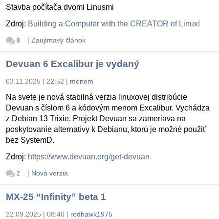
Stavba počítača dvomi Linusmi
Zdroj:
Building a Computer with the CREATOR of Linux!
|
Zaujímavý článok
8
Devuan 6 Excalibur je vydaný
03.11.2025 | 22:52
|
menom
Na svete je nová stabilná verzia linuxovej distribúcie
Devuan s číslom 6 a kódovým menom Excalibur. Vychádza
z Debian 13 Trixie. Projekt Devuan sa zameriava na
poskytovanie alternatívy k Debianu, ktorú je možné použiť
bez SystemD.
Zdroj:
https://www.devuan.org/get-devuan
|
Nová verzia
2
MX-25 “Infinity” beta 1
22.09.2025 | 08:40
|
redhawk1975