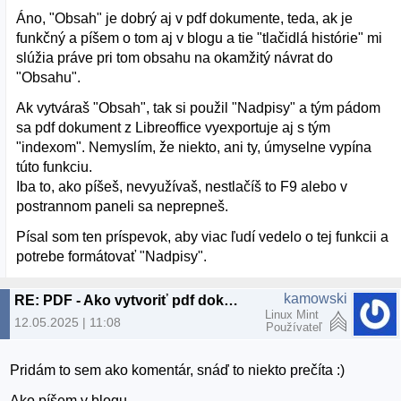
Áno, "Obsah" je dobrý aj v pdf dokumente, teda, ak je
funkčný a píšem o tom aj v blogu a tie "tlačidlá histórie" mi
slúžia práve pri tom obsahu na okamžitý návrat do
"Obsahu".
Ak vytváraš "Obsah", tak si použil "Nadpisy" a tým pádom
sa pdf dokument z Libreoffice vyexportuje aj s tým
"indexom". Nemyslím, že niekto, ani ty, úmyselne vypína
túto funkciu.
Iba to, ako píšeš, nevyužívaš, nestlačíš to F9 alebo v
postrannom paneli sa neprepneš.
Písal som ten príspevok, aby viac ľudí vedelo o tej funkcii a
potrebe formátovať "Nadpisy".
kamowski
RE: PDF - Ako vytvoriť pdf dokument s "indexom"?
Linux Mint
12.05.2025 | 11:08
Používateľ
Pridám to sem ako komentár, snáď to niekto prečíta :)
Ako píšem v blogu,