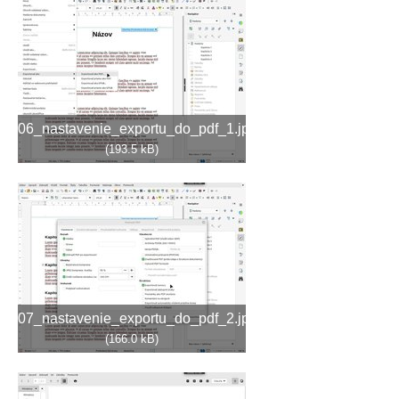
06_nastavenie_exportu_do_pdf_1.jpg
(193.5 kB)
07_nastavenie_exportu_do_pdf_2.jpg
(166.0 kB)