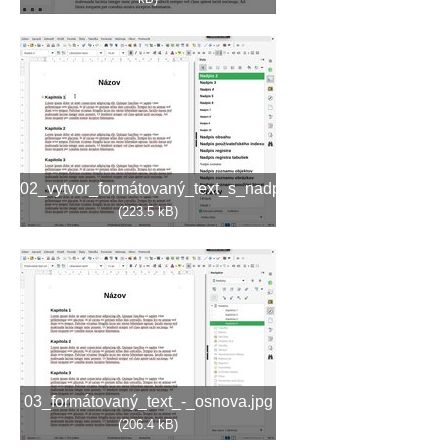
02_vytvor_formátovaný_text_s_nadpismi.jpg
(223.5 kB)
03_formátovaný_text_-_osnova.jpg
(206.4 kB)