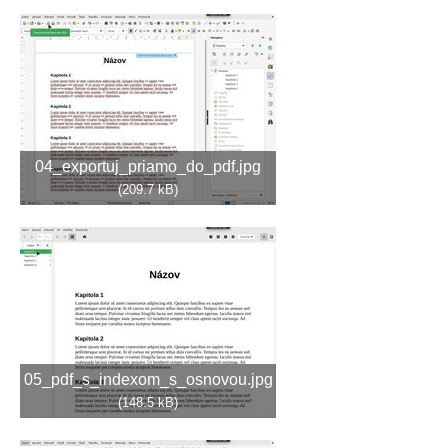
04_exportuj_priamo_do_pdf.jpg
(209.7 kB)
05_pdf_s_indexom_s_osnovou.jpg
(148.5 kB)