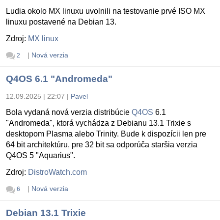
Ludia okolo MX linuxu uvolnili na testovanie prvé ISO MX
linuxu postavené na Debian 13.
Zdroj:
MX linux
|
Nová verzia
2
Q4OS 6.1 "Andromeda"
12.09.2025 | 22:07
|
Pavel
Bola vydaná nová verzia distribúcie
Q4OS
6.1
"Andromeda", ktorá vychádza z Debianu 13.1 Trixie s
desktopom Plasma alebo Trinity. Bude k dispozícii len pre
64 bit architektúru, pre 32 bit sa odporúča staršia verzia
Q4OS 5 "Aquarius".
Zdroj:
DistroWatch.com
|
Nová verzia
6
Debian 13.1 Trixie