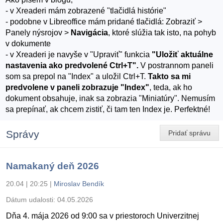
- v Xreaderi mám zobrazené "tlačidlá histórie"
- podobne v Libreoffice mám pridané tlačidlá: Zobraziť >
Panely nýsrojov >
Navigácia
, ktoré slúžia tak isto, na pohyb
v dokumente
- v Xreaderi je navyše v "Upraviť" funkcia
"Uložiť aktuálne
nastavenia ako predvolené Ctrl+T".
V postrannom paneli
som sa prepol na "Index" a uložil Ctrl+T.
Takto sa mi
predvolene v paneli zobrazuje "Index"
, teda, ak ho
dokument obsahuje, inak sa zobrazia "Miniatúry". Nemusím
sa prepínať, ak chcem zistiť, či tam ten Index je. Perfektné!
Správy
Pridať správu
Namakaný deň 2026
20.04 | 20:25
|
Miroslav Bendík
Dátum udalosti:
04.05.2026
Dňa 4. mája 2026 od 9:00 sa v priestoroch Univerzitnej