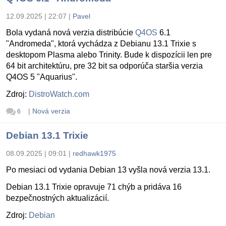
12.09.2025 | 22:07
|
Pavel
Bola vydaná nová verzia distribúcie
Q4OS
6.1
"Andromeda", ktorá vychádza z Debianu 13.1 Trixie s
desktopom Plasma alebo Trinity. Bude k dispozícii len pre
64 bit architektúru, pre 32 bit sa odporúča staršia verzia
Q4OS 5 "Aquarius".
Zdroj:
DistroWatch.com
|
Nová verzia
6
Debian 13.1 Trixie
08.09.2025 | 09:01
|
redhawk1975
Po mesiaci od vydania Debian 13 vyšla nová verzia 13.1.
Debian 13.1 Trixie opravuje 71 chýb a pridáva 16
bezpečnostných aktualizácií.
Zdroj:
Debian