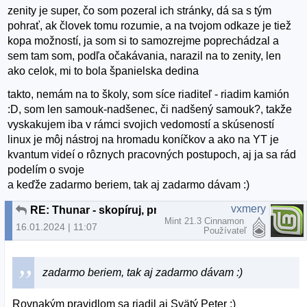
zenity je super, čo som pozeral ich stránky, dá sa s tým
pohrať, ak človek tomu rozumie, a na tvojom odkaze je tiež
kopa možností, ja som si to samozrejme poprechádzal a
sem tam som, podľa očakávania, narazil na to zenity, len
ako celok, mi to bola španielska dedina
takto, nemám na to školy, som síce riaditeľ - riadim kamión
:D, som len samouk-nadšenec, či nadšený samouk?, takže
vyskakujem iba v rámci svojich vedomostí a skúseností
linux je môj nástroj na hromadu koníčkov a ako na YT je
kvantum videí o rôznych pracovných postupoch, aj ja sa rád
podelím o svoje
a keďže zadarmo beriem, tak aj zadarmo dávam :)
vxmery
RE: Thunar - skopíruj, presuň, vyprázdni adresár
Mint 21.3 Cinnamon
16.01.2024 | 11:07
Používateľ
zadarmo beriem, tak aj zadarmo dávam :)
Rovnakým pravidlom sa riadil aj Svätý Peter :)