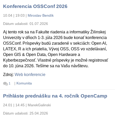
Konferencia OSSConf 2026
10.04 | 19:03
|
Miroslav Bendík
Dátum udalosti:
01.07.2026
Aj tento rok sa na Fakulte riadenia a informatiky Žilinskej
Univerzity v dňoch 1-3. júla 2026 bude konať konferencia
OSSConf. Príspevky budú zaradené v sekciách: Open AI,
LATEX, R a ich priatelia, Vývoj OSS, OSS vo vzdelávaní,
Open GIS & Open Data, Open Hardware a
Kyberbezpečnosť. Vlastné príspevky je možné registrovať
do 10. júna 2026. Tešíme sa na Vašu návštevu.
Zdroj:
Web konferencie
|
Komunita
1
Prihláste prednášku na 4. ročník OpenCamp
24.01 | 14:45
|
MarekGalinski
Dátum udalosti:
25.04.2026