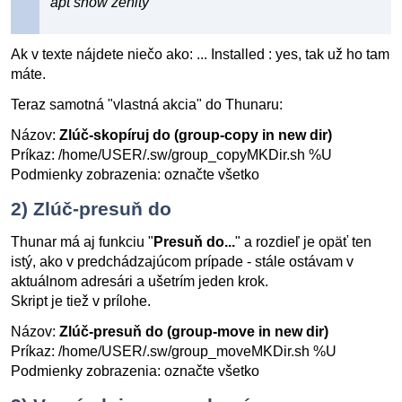
apt show zenity
Ak v texte nájdete niečo ako: ... Installed : yes, tak už ho tam
máte.
Teraz samotná "vlastná akcia" do Thunaru:
Názov:
Zlúč-skopíruj do (group-copy in new dir)
Príkaz: /home/USER/.sw/group_copyMKDir.sh %U
Podmienky zobrazenia: označte všetko
2) Zlúč-presuň do
Thunar má aj funkciu "
Presuň do...
" a rozdieľ je opäť ten
istý, ako v predchádzajúcom prípade - stále ostávam v
aktuálnom adresári a ušetrím jeden krok.
Skript je tiež v prílohe.
Názov:
Zlúč-presuň do (group-move in new dir)
Príkaz: /home/USER/.sw/group_moveMKDir.sh %U
Podmienky zobrazenia: označte všetko