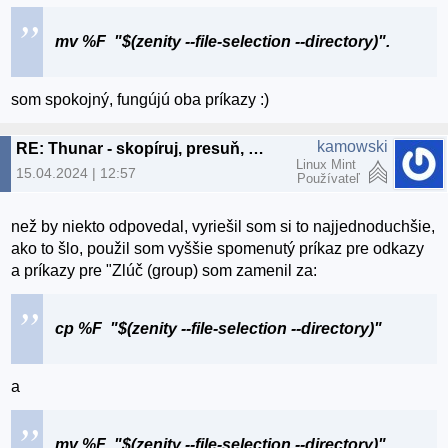
mv %F "$(zenity --file-selection --directory)".
som spokojný, fungújú oba príkazy :)
kamowski
RE: Thunar - skopíruj, presuň, vyprázdni adresár
Linux Mint
15.04.2024 | 12:57
Používateľ
než by niekto odpovedal, vyriešil som si to najjednoduchšie,
ako to šlo, použil som vyššie spomenutý príkaz pre odkazy
a príkazy pre "Zlúč (group) som zamenil za:
cp %F "$(zenity --file-selection --directory)"
a
mv %F "$(zenity --file-selection --directory)".