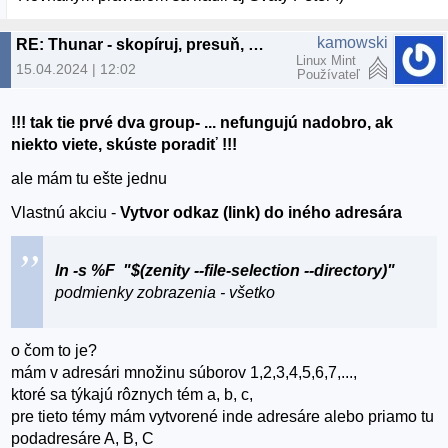
kamowski
RE: Thunar - skopíruj, presuň, vyprázdni adresár
Linux Mint
15.04.2024 | 12:02
Používateľ
!!! tak tie prvé dva group- ... nefungujú nadobro, ak
niekto viete, skúste poradiť !!!
ale mám tu ešte jednu
Vlastnú akciu -
Vytvor odkaz (link) do iného adresára
ln -s %F "$(zenity --file-selection --directory)"
podmienky zobrazenia - všetko
o čom to je?
mám v adresári množinu súborov 1,2,3,4,5,6,7,...,
ktoré sa týkajú rôznych tém a, b, c,
pre tieto témy mám vytvorené inde adresáre alebo priamo tu
podadresáre A, B, C