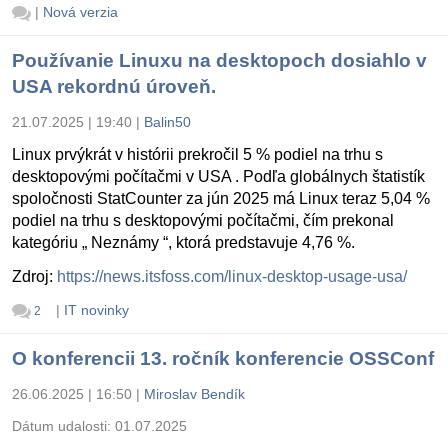
|
Nová verzia
Používanie Linuxu na desktopoch dosiahlo v
USA rekordnú úroveň.
21.07.2025 | 19:40
|
Balin50
Linux prvýkrát v histórii prekročil 5 % podiel na trhu s
desktopovými počítačmi v USA . Podľa globálnych štatistík
spoločnosti StatCounter za jún 2025 má Linux teraz 5,04 %
podiel na trhu s desktopovými počítačmi, čím prekonal
kategóriu „ Neznámy “, ktorá predstavuje 4,76 %.
Zdroj:
https://news.itsfoss.com/linux-desktop-usage-usa/
|
IT novinky
2
O konferencii 13. ročník konferencie OSSConf
26.06.2025 | 16:50
|
Miroslav Bendík
Dátum udalosti:
01.07.2025