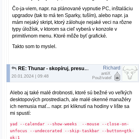
Čo-ja-viem, napr. na plánované vypnutie PC, inštaláciu
upgradov (tak to má ten Sparky, tuším), alebo napr. ja
mám nejaký skript, ktorý zálohuje nejaké veci na rôzne
typy úložísk, v ktorom sa cieľ vyberá v konzole v
primitívnom menu. Ktoré môže byť grafické.
Takto som to myslel.
Richard
RE: Thunar - skopíruj, presuň, vyprázdni adresár
antiX
20.01.2024 | 09:48
Používateľ
Alebo aj také malé drobnosti, ktoré sú bežné vo veľkých
desktopových prostrediach, ale malé okenné manažéry
ich nemusia mať... napr. pri kliknutí na hodiny v lište sa
mi spustí:
yad --calendar --show-weeks --mouse --close-on-
unfocus --undecorated --skip-taskbar --button=gtk-
ok:1