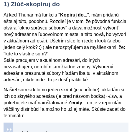
1) Zlúč-skopíruj do
Aj keď Thunar má funkciu "
Kopíruj do...
", mám pridanú
ešte aj túto, podobnú. Rozdieľ je v tom, že pôvodná funkcia
otvára "okno správcu súborov" a dáva možnosť vytvoriť
nový adresár na ľubovoľnom mieste, a táto nová, ho vytvorí
v aktuálnom adresári. Ušetrím síce len jeden krok (alebo
jeden celý krok? :) ) ale nerozptyľujem sa myšlienkami, že:
"kde to vlastne som?"
Stále pracujem v aktuálnom adresári, do iných
nezasahujem, nerobím tam žiadne zmeny. Vytvorený
adresár a presunuté súbory hľadám iba tu, v aktuálnom
adresári, nikde inde. To je dosť praktické.
Našiel som si k tomu jeden skript (je v prílohe), ukladám si
ich do skrytého adresára (je pred názvom bodka) ~/.sw, a
potrebujete mať nainštalované
Zenity
. Ten je v repozitári
väčšiny distribúcií a možno ho už aj máte. Skúste zadať do
terminálu: