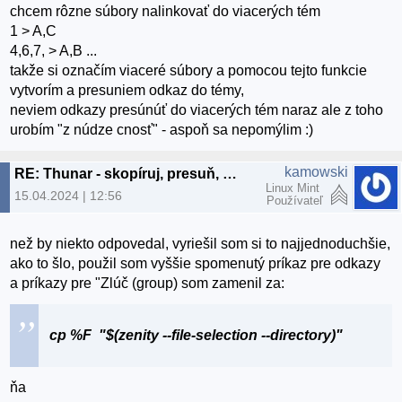
chcem rôzne súbory nalinkovať do viacerých tém
1 > A,C
4,6,7, > A,B ...
takže si označím viaceré súbory a pomocou tejto funkcie
vytvorím a presuniem odkaz do témy,
neviem odkazy presúnúť do viacerých tém naraz ale z toho
urobím "z núdze cnosť" - aspoň sa nepomýlim :)
kamowski
RE: Thunar - skopíruj, presuň, vyprázdni adresár
Linux Mint
15.04.2024 | 12:56
Používateľ
než by niekto odpovedal, vyriešil som si to najjednoduchšie,
ako to šlo, použil som vyššie spomenutý príkaz pre odkazy
a príkazy pre "Zlúč (group) som zamenil za:
cp %F "$(zenity --file-selection --directory)"
ňa