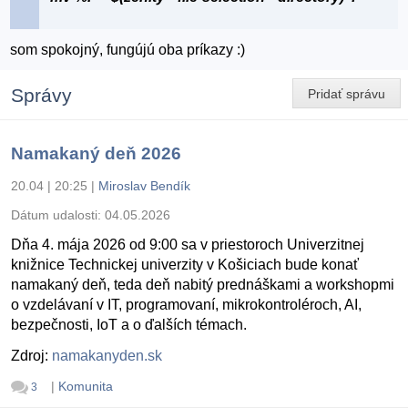
som spokojný, fungújú oba príkazy :)
Správy
Pridať správu
Namakaný deň 2026
20.04 | 20:25
|
Miroslav Bendík
Dátum udalosti:
04.05.2026
Dňa 4. mája 2026 od 9:00 sa v priestoroch Univerzitnej
knižnice Technickej univerzity v Košiciach bude konať
namakaný deň, teda deň nabitý prednáškami a workshopmi
o vzdelávaní v IT, programovaní, mikrokontroléroch, AI,
bezpečnosti, IoT a o ďalších témach.
Zdroj:
namakanyden.sk
|
Komunita
3