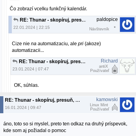
Čo zobrazí vcelku funkčný kalendár.
paldopice
RE: Thunar - skopíruj, presuň, vyprázdni adresár
22.01.2024 | 22:15
Návštevník
Cize nie
na
automatizaciu, ale
pri
(akoze)
automatizacii...
Richard
RE: Thunar - skopíruj, presuň, vyprázdni adresár
antiX
23.01.2024 | 07:47
Používateľ
OK, súhlas.
kamowski
RE: Thunar - skopíruj, presuň, vyprázdni adresár
Linux Mint
16.01.2024 | 09:47
Používateľ
áno, toto so si myslel, preto ten odkaz na druhý príspevok,
kde som aj požiadal o pomoc