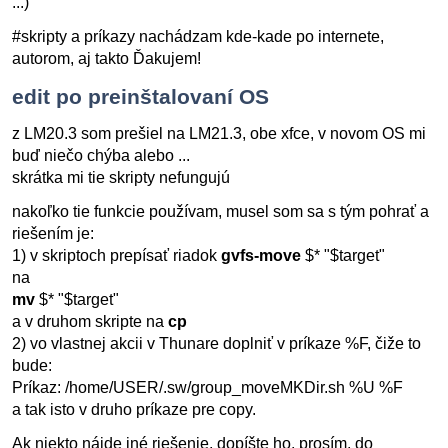
...)
#skripty a príkazy nachádzam kde-kade po internete,
autorom, aj takto Ďakujem!
edit po preinštalovaní OS
z LM20.3 som prešiel na LM21.3, obe xfce, v novom OS mi
buď niečo chýba alebo ...
skrátka mi tie skripty nefungujú
nakoľko tie funkcie používam, musel som sa s tým pohrať a
riešením je:
1) v skriptoch prepísať riadok
gvfs-move
$* "$target"
na
mv
$* "$target"
a v druhom skripte na
cp
2) vo vlastnej akcii v Thunare doplniť v príkaze %F, čiže to
bude:
Príkaz: /home/USER/.sw/group_moveMKDir.sh %U %F
a tak isto v druho príkaze pre copy.
Ak niekto nájde iné riešenie, dopíšte ho, prosím, do