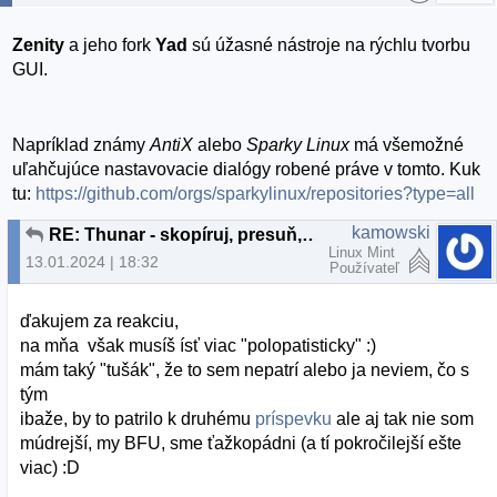
Zenity
a jeho fork
Yad
sú úžasné nástroje na rýchlu tvorbu
GUI.
Napríklad známy
AntiX
alebo
Sparky Linux
má všemožné
uľahčujúce nastavovacie dialógy robené práve v tomto. Kuk
tu:
https://github.com/orgs/sparkylinux/repositories?type=all
kamowski
RE: Thunar - skopíruj, presuň, vyprázdni adresár
Linux Mint
13.01.2024 | 18:32
Používateľ
ďakujem za reakciu,
na mňa však musíš ísť viac "polopatisticky" :)
mám taký "tušák", že to sem nepatrí alebo ja neviem, čo s
tým
ibaže, by to patrilo k druhému
príspevku
ale aj tak nie som
múdrejší, my BFU, sme ťažkopádni (a tí pokročilejší ešte
viac) :D