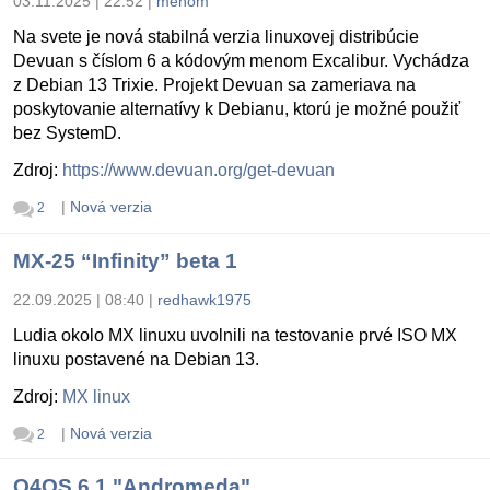
03.11.2025 | 22:52
|
menom
Na svete je nová stabilná verzia linuxovej distribúcie
Devuan s číslom 6 a kódovým menom Excalibur. Vychádza
z Debian 13 Trixie. Projekt Devuan sa zameriava na
poskytovanie alternatívy k Debianu, ktorú je možné použiť
bez SystemD.
Zdroj:
https://www.devuan.org/get-devuan
|
Nová verzia
2
MX-25 “Infinity” beta 1
22.09.2025 | 08:40
|
redhawk1975
Ludia okolo MX linuxu uvolnili na testovanie prvé ISO MX
linuxu postavené na Debian 13.
Zdroj:
MX linux
|
Nová verzia
2
Q4OS 6.1 "Andromeda"