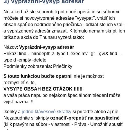
3) Vyprázdni-vysyp adresár
No a keď už ste si porobili potrebné operácie so súbormi,
môžete si novovytvorené adresáre "vysypať", vrátiť ich
obsah späť do nadradeného priečinka - odkiaľ ste ich vzali -
a vyprázdnený adresár zmazať. K tomuto nemám skript, len
príkaz a akcia do Thunaru vyzerá takto:
Názov:
Vyprázdni-vysyp adresár
Príkaz: find . -mindepth 2 -type f -exec mv "{}" . \; && find . -
type d -empty -delete
Podmienky zobrazenia: Priečinky
S touto funkciou buďte opatrní
, nie je možnosť
rozmyslieť si to,
VYSYPE OBSAH BEZ OTÁZOK !!!!!!
a vaša práca napr. po nejakom špeciálnom triedení môže
vyjsť nazmar !!!
Ikonky a
jedno-klávesové skratky
si priraďte alebo aj nie.
Nezabudnite si skripty
označiť-prepnúť na spustiteľné
(klik pravým na súbor - vlastnosti - Práva - Umožniť spustiť