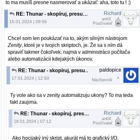
to ma musíš presne nasmerovať a ukázať: aha, toto tu ! :)
Richard
RE: Thunar - skopíruj, presuň, vyprázdni adresár
antiX
15.01.2024 | 09:56
Používateľ
Chcel som len poukázať na to, akým silným nástrojom
Zenity
, ktoré je v tvojich skriptoch, je. Že sa s ním dá
spraviť takmer čokoľvek, najmä v administrácii počítača
alebo automatizácii kdejakých úkonov.
paldopice
RE: Thunar - skopíruj, presuň, vyprázdni adresár
17.01.2024 | 12:50
Návštevník
Ty vole ako sa v zenity automatizuju ukony? To ma teda
fakt zaujima.
Richard
RE: Thunar - skopíruj, presuň, vyprázdni adresár
antiX
18.01.2024 | 07:12
Používateľ
Ako hocijaký iný skript, akurát má to grafický I/O.