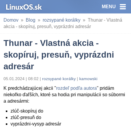
MENU
Domov
Blog
rozsypané korálky
Thunar - Vlastná
akcia - skopíruj, presuň, vyprázdni adresár
Thunar - Vlastná akcia -
skopíruj, presuň, vyprázdni
adresár
05.01.2024 | 08:02
|
rozsypané korálky
|
kamowski
K predchádzajúcej akcii "
rozdeľ podľa autora
" pridám
niekoľko ďaľších, ktoré sa hodia pri manipulácii so súbormi
a adresármi:
zlúč-skopíruj do
zlúč-presuň do
vyprázdni-vysyp adresár