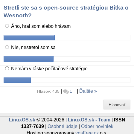
Stretli ste sa s open-source stratégiou Bitka o
Wesnoth?
Áno, hral som alebo hrávam
Nie, nestretol som sa
Nemám v láske počítačové stratégie
|
|
Ďalšie
Hlasov: 435
1
Hlasovať
LinuxOS.sk
© 2004-2026 |
LinuxOS.sk - Team
|
ISSN
1337-7639
|
Osobné údaje
|
Odber noviniek
Hosting sponzorovaný
vpsFree.cz
o.s.