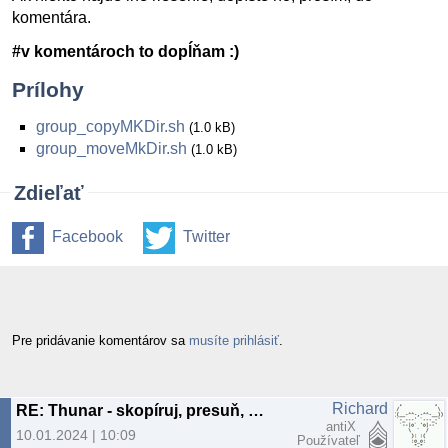
komentára.
#v komentároch to dopĺňam :)
Prílohy
group_copyMKDir.sh
(1.0 kB)
group_moveMkDir.sh
(1.0 kB)
Zdieľať
Facebook
Twitter
Pre pridávanie komentárov sa
musíte prihlásiť
.
Richard
RE: Thunar - skopíruj, presuň, vyprázdni adresár
antiX
10.01.2024 | 10:09
Používateľ