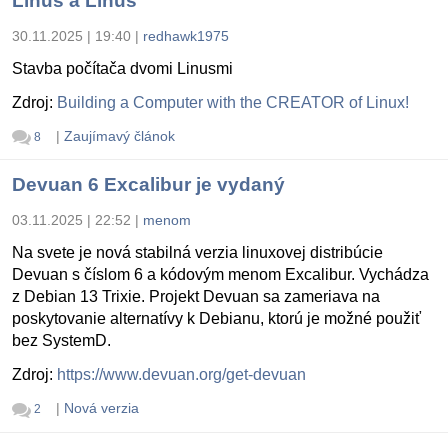
Linus a Linus
30.11.2025 | 19:40
|
redhawk1975
Stavba počítača dvomi Linusmi
Zdroj:
Building a Computer with the CREATOR of Linux!
|
Zaujímavý článok
8
Devuan 6 Excalibur je vydaný
03.11.2025 | 22:52
|
menom
Na svete je nová stabilná verzia linuxovej distribúcie
Devuan s číslom 6 a kódovým menom Excalibur. Vychádza
z Debian 13 Trixie. Projekt Devuan sa zameriava na
poskytovanie alternatívy k Debianu, ktorú je možné použiť
bez SystemD.
Zdroj:
https://www.devuan.org/get-devuan
|
Nová verzia
2