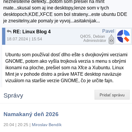
neznesitelné defekty...potom som presiel na mint
mate...skusal som aj ine desktopy,lenze som v tych
desktopoch,KDE,XFCE som bol strateny...este ubuntu DDE
je znesitelny,ale pomaly je vyvoj...asitaknijak...
Pavel
RE: Linux Blog 4
Q4OS, Debian
18.07.2024 | 15:54
Administrátor
Ubuntu som používal dosť dlho ešte s dvojkovými verziami
GNOME, potom ako vyšla trojková verzia s menu s obrými
ikonami na ploche, prešiel som na Xfce a Xubuntu. Linux
Mint je v pohode distro a práve MATE desktop naväzuje
vizuálom na staršie verzie GNOME, čo je určite fajn.
Správy
Pridať správu
Namakaný deň 2026
20.04 | 20:25
|
Miroslav Bendík