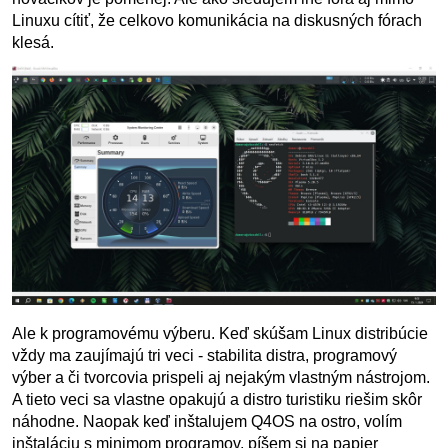
Linuxu cítiť, že celkovo komunikácia na diskusných fórach
klesá.
Ale k programovému výberu. Keď skúšam Linux distribúcie
vždy ma zaujímajú tri veci - stabilita distra, programový
výber a či tvorcovia prispeli aj nejakým vlastným nástrojom.
A tieto veci sa vlastne opakujú a distro turistiku riešim skôr
náhodne. Naopak keď inštalujem Q4OS na ostro, volím
inštaláciu s minimom programov, píšem si na papier