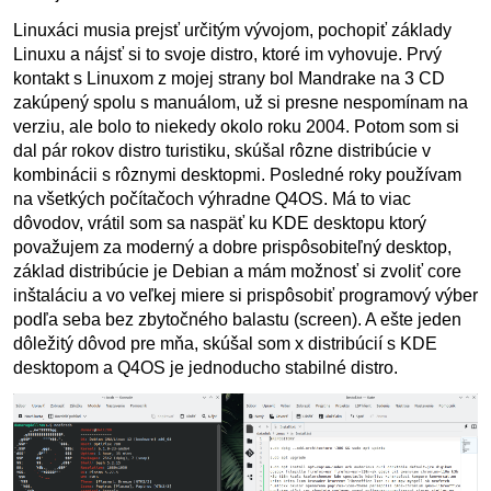
Linuxáci musia prejsť určitým vývojom, pochopiť základy
Linuxu a nájsť si to svoje distro, ktoré im vyhovuje. Prvý
kontakt s Linuxom z mojej strany bol Mandrake na 3 CD
zakúpený spolu s manuálom, už si presne nespomínam na
verziu, ale bolo to niekedy okolo roku 2004. Potom som si
dal pár rokov distro turistiku, skúšal rôzne distribúcie v
kombinácii s rôznymi desktopmi. Posledné roky používam
na všetkých počítačoch výhradne Q4OS. Má to viac
dôvodov, vrátil som sa naspäť ku KDE desktopu ktorý
považujem za moderný a dobre prispôsobiteľný desktop,
základ distribúcie je Debian a mám možnosť si zvoliť core
inštaláciu a vo veľkej miere si prispôsobiť programový výber
podľa seba bez zbytočného balastu (screen). A ešte jeden
dôležitý dôvod pre mňa, skúšal som x distribúcií s KDE
desktopom a Q4OS je jednoducho stabilné distro.