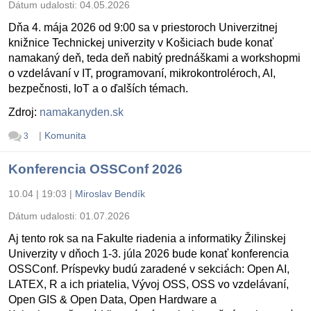
Dátum udalosti:
04.05.2026
Dňa 4. mája 2026 od 9:00 sa v priestoroch Univerzitnej
knižnice Technickej univerzity v Košiciach bude konať
namakaný deň, teda deň nabitý prednáškami a workshopmi
o vzdelávaní v IT, programovaní, mikrokontroléroch, AI,
bezpečnosti, IoT a o ďalších témach.
Zdroj:
namakanyden.sk
|
Komunita
3
Konferencia OSSConf 2026
10.04 | 19:03
|
Miroslav Bendík
Dátum udalosti:
01.07.2026
Aj tento rok sa na Fakulte riadenia a informatiky Žilinskej
Univerzity v dňoch 1-3. júla 2026 bude konať konferencia
OSSConf. Príspevky budú zaradené v sekciách: Open AI,
LATEX, R a ich priatelia, Vývoj OSS, OSS vo vzdelávaní,
Open GIS & Open Data, Open Hardware a