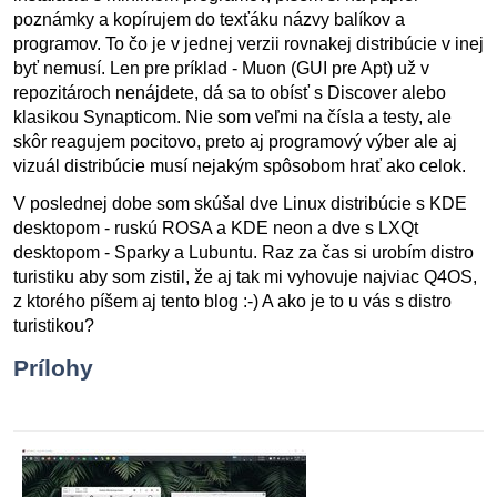
poznámky a kopírujem do texťáku názvy balíkov a
programov. To čo je v jednej verzii rovnakej distribúcie v inej
byť nemusí. Len pre príklad - Muon (GUI pre Apt) už v
repozitároch nenájdete, dá sa to obísť s Discover alebo
klasikou Synapticom. Nie som veľmi na čísla a testy, ale
skôr reagujem pocitovo, preto aj programový výber ale aj
vizuál distribúcie musí nejakým spôsobom hrať ako celok.
V poslednej dobe som skúšal dve Linux distribúcie s KDE
desktopom - ruskú ROSA a KDE neon a dve s LXQt
desktopom - Sparky a Lubuntu. Raz za čas si urobím distro
turistiku aby som zistil, že aj tak mi vyhovuje najviac Q4OS,
z ktorého píšem aj tento blog :-) A ako je to u vás s distro
turistikou?
Prílohy