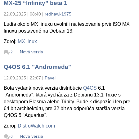
MX-25 “Infinity” beta 1
22.09.2025 | 08:40
|
redhawk1975
Ludia okolo MX linuxu uvolnili na testovanie prvé ISO MX
linuxu postavené na Debian 13.
Zdroj:
MX linux
|
Nová verzia
2
Q4OS 6.1 "Andromeda"
12.09.2025 | 22:07
|
Pavel
Bola vydaná nová verzia distribúcie
Q4OS
6.1
"Andromeda", ktorá vychádza z Debianu 13.1 Trixie s
desktopom Plasma alebo Trinity. Bude k dispozícii len pre
64 bit architektúru, pre 32 bit sa odporúča staršia verzia
Q4OS 5 "Aquarius".
Zdroj:
DistroWatch.com
|
Nová verzia
6