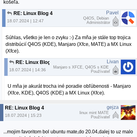
košeľa.
Pavel
RE: Linux Blog 4
Q4OS, Debian
18.07.2024 | 12:47
Administrátor
Súhlas, všetko je len o zvyku :-) Za mňa je stále top trojica
distribúcií Q4OS (KDE), Manjaro (Xfce, MATE) a MX Linux
(Xfce).
Livan
RE: Linux Blog 4
Manjaro s XFCE, Q4OS s KDE
18.07.2024 | 14:36
Používateľ
U mňa je akurát trocha iné poradie obľúbenosti - Manjaro
(Xfce, KDE), Q4OS (KDE) a MX Linux (Xfce).
gejza
RE: Linux Blog 4
linux mint MATE
18.07.2024 | 15:23
Používateľ
...mojim favoritom bol ubuntu mate,do 20.04,dalej to uz malo