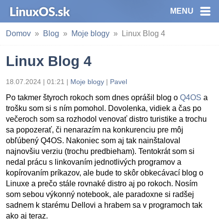
MENU
Domov
Blog
Moje blogy
Linux Blog 4
Linux Blog 4
18.07.2024 | 01:21
|
Moje blogy
|
Pavel
Po takmer štyroch rokoch som dnes oprášil blog o
Q4OS
a
trošku som si s ním pomohol. Dovolenka, vidiek a čas po
večeroch som sa rozhodol venovať distro turistike a trochu
sa popozerať, či nenarazím na konkurenciu pre môj
obľúbený Q4OS. Nakoniec som aj tak nainštaloval
najnovšiu verziu (trochu predbieham). Tentokrát som si
nedal prácu s linkovaním jednotlivých programov a
kopírovaním príkazov, ale bude to skôr obkecávací blog o
Linuxe a prečo stále rovnaké distro aj po rokoch. Nosím
som sebou výkonný notebook, ale paradoxne si radšej
sadnem k starému Dellovi a hrabem sa v programoch tak
ako aj teraz.