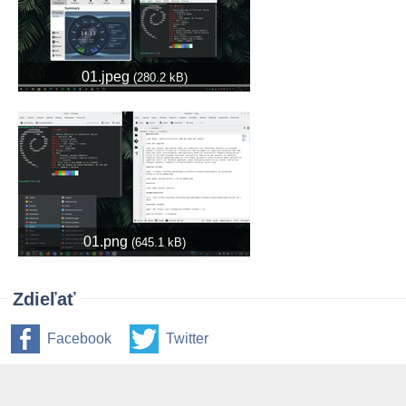
01.jpeg
(280.2 kB)
01.png
(645.1 kB)
Zdieľať
Facebook
Twitter