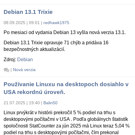
Debian 13.1 Trixie
08.09.2025 | 09:01
|
redhawk1975
Po mesiaci od vydania Debian 13 vyšla nová verzia 13.1.
Debian 13.1 Trixie opravuje 71 chýb a pridáva 16
bezpečnostných aktualizácií.
Zdroj:
Debian
|
Nová verzia
Používanie Linuxu na desktopoch dosiahlo v
USA rekordnú úroveň.
21.07.2025 | 19:40
|
Balin50
Linux prvýkrát v histórii prekročil 5 % podiel na trhu s
desktopovými počítačmi v USA . Podľa globálnych štatistík
spoločnosti StatCounter za jún 2025 má Linux teraz 5,04 %
podiel na trhu s desktopovými počítačmi, čím prekonal