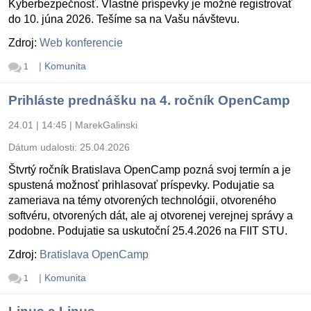
Kyberbezpečnosť. Vlastné príspevky je možné registrovať
do 10. júna 2026. Tešíme sa na Vašu návštevu.
Zdroj:
Web konferencie
|
Komunita
1
Prihláste prednášku na 4. ročník OpenCamp
24.01 | 14:45
|
MarekGalinski
Dátum udalosti:
25.04.2026
Štvrtý ročník Bratislava OpenCamp pozná svoj termín a je
spustená možnosť prihlasovať príspevky. Podujatie sa
zameriava na témy otvorených technológii, otvoreného
softvéru, otvorených dát, ale aj otvorenej verejnej správy a
podobne. Podujatie sa uskutoční 25.4.2026 na FIIT STU.
Zdroj:
Bratislava OpenCamp
|
Komunita
1