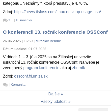
kategóriu „ Neznámy “, ktorá predstavuje 4,76 %.
Zdroj:
https://news.itsfoss.com/linux-desktop-usage-usa/
|
IT novinky
2
O konferencii 13. ročník konferencie OSSConf
26.06.2025 | 16:50
|
Miroslav Bendík
Dátum udalosti:
01.07.2025
V dňoch 1. – 3. júla 2025 sa na Žilinskej univerzite
uskutoční 13. ročník konferencie OSSConf. Na webe je
zverejnený
program konferencie
ako aj
zborník
.
Zdroj:
ossconf.fri.uniza.sk
|
Komunita
Ďalšie
Všetky udalosti