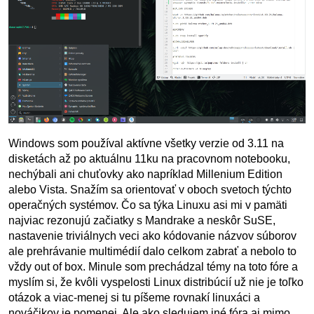
Windows som používal aktívne všetky verzie od 3.11 na
disketách až po aktuálnu 11ku na pracovnom notebooku,
nechýbali ani chuťovky ako napríklad Millenium Edition
alebo Vista. Snažím sa orientovať v oboch svetoch týchto
operačných systémov. Čo sa týka Linuxu asi mi v pamäti
najviac rezonujú začiatky s Mandrake a neskôr SuSE,
nastavenie triviálnych veci ako kódovanie názvov súborov
ale prehrávanie multimédií dalo celkom zabrať a nebolo to
vždy out of box. Minule som prechádzal témy na toto fóre a
myslím si, že kvôli vyspelosti Linux distribúcií už nie je toľko
otázok a viac-menej si tu píšeme rovnakí linuxáci a
nováčikov je pomenej. Ale ako sledujem iné fóra aj mimo