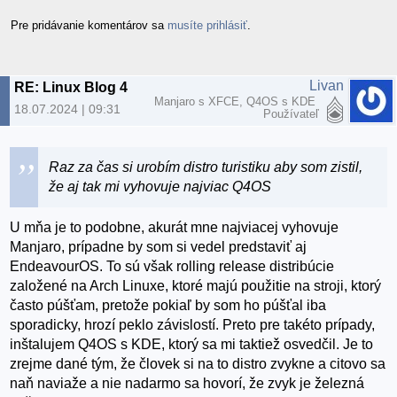
Pre pridávanie komentárov sa
musíte prihlásiť
.
Livan
RE: Linux Blog 4
Manjaro s XFCE, Q4OS s KDE
18.07.2024 | 09:31
Používateľ
Raz za čas si urobím distro turistiku aby som zistil,
že aj tak mi vyhovuje najviac Q4OS
U mňa je to podobne, akurát mne najviacej vyhovuje
Manjaro, prípadne by som si vedel predstaviť aj
EndeavourOS. To sú však rolling release distribúcie
založené na Arch Linuxe, ktoré majú použitie na stroji, ktorý
často púšťam, pretože pokiaľ by som ho púšťal iba
sporadicky, hrozí peklo závislostí. Preto pre takéto prípady,
inštalujem Q4OS s KDE, ktorý sa mi taktiež osvedčil. Je to
zrejme dané tým, že človek si na to distro zvykne a citovo sa
naň naviaže a nie nadarmo sa hovorí, že zvyk je železná