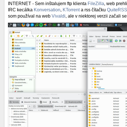
INTERNET - Sem inštalujem ftp klienta
FileZilla
, web preh
IRC kecálka
Konversation
,
KTorrent
a rss čítačku
QuiteRS
som používal na web
Vivaldi
, ale v niektorej verzii začali 