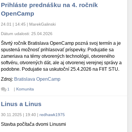
Prihláste prednášku na 4. ročník
OpenCamp
24.01 | 14:45
|
MarekGalinski
Dátum udalosti:
25.04.2026
Štvrtý ročník Bratislava OpenCamp pozná svoj termín a je
spustená možnosť prihlasovať príspevky. Podujatie sa
zameriava na témy otvorených technológii, otvoreného
softvéru, otvorených dát, ale aj otvorenej verejnej správy a
podobne. Podujatie sa uskutoční 25.4.2026 na FIIT STU.
Zdroj:
Bratislava OpenCamp
|
Komunita
1
Linus a Linus
30.11.2025 | 19:40
|
redhawk1975
Stavba počítača dvomi Linusmi
s.list.d/atom.list'
