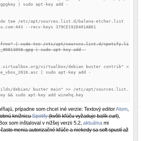
gpgkey | sudo apt-key add -

do tee /etc/apt/sources.list.d/balena-etcher.list

u.com:443 --recv-keys 379CE192D401AB61

-free" | sudo tee /etc/apt/sources.list.d/spotify.list
y_0D811D58.gpg | sudo apt-key add -
.virtualbox.org/virtualbox/debian buster contrib" >> /et
e_vbox_2016.asc | sudo apt-key add -

ilds/debian/ buster main" >> /etc/apt/sources.list.d/win
key && sudo apt-key add winehq.key
ŕňajú, prípadne som chcel iné verzie: Textový editor
Atom
,
obnú knižnicu
Spotify
(kvôli kľúču vyžaduje balík curl)
,
Box som inštaloval v nižšej verzii 5.2,
aktuálna
mi
i často menia autorizačné kľúče a niekedy sa soft spustí až