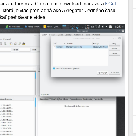
liadače Firefox a Chromium, download manažéra
KGet
,
S
, ktorá je viac prehľadná ako Akregator. Jedného času
sekať prehrávané videá.