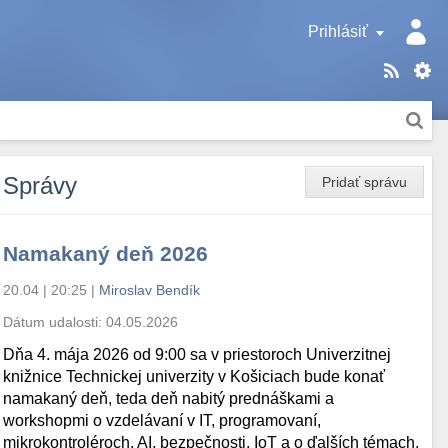
Prihlásiť
Správy
Pridať správu
Namakaný deň 2026
20.04 | 20:25
|
Miroslav Bendík
Dátum udalosti:
04.05.2026
Dňa 4. mája 2026 od 9:00 sa v priestoroch Univerzitnej
knižnice Technickej univerzity v Košiciach bude konať
namakaný deň, teda deň nabitý prednáškami a
workshopmi o vzdelávaní v IT, programovaní,
mikrokontroléroch, AI, bezpečnosti, IoT a o ďalších témach.