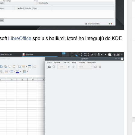
soft
LibreOffice
spolu s balíkmi, ktoré ho integrujú do KDE