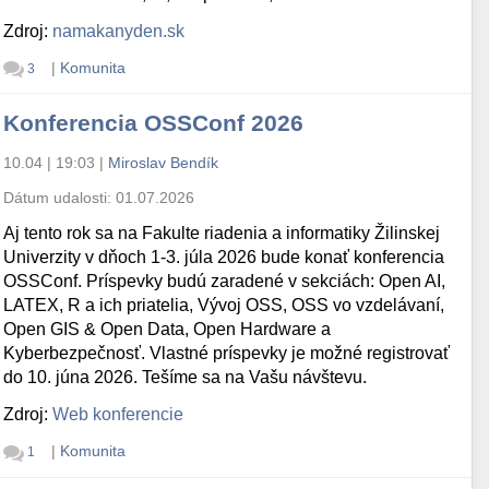
Zdroj:
namakanyden.sk
|
Komunita
3
Konferencia OSSConf 2026
10.04 | 19:03
|
Miroslav Bendík
Dátum udalosti:
01.07.2026
Aj tento rok sa na Fakulte riadenia a informatiky Žilinskej
Univerzity v dňoch 1-3. júla 2026 bude konať konferencia
OSSConf. Príspevky budú zaradené v sekciách: Open AI,
LATEX, R a ich priatelia, Vývoj OSS, OSS vo vzdelávaní,
Open GIS & Open Data, Open Hardware a
Kyberbezpečnosť. Vlastné príspevky je možné registrovať
do 10. júna 2026. Tešíme sa na Vašu návštevu.
Zdroj:
Web konferencie
|
Komunita
1