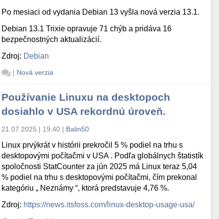
Po mesiaci od vydania Debian 13 vyšla nová verzia 13.1.
Debian 13.1 Trixie opravuje 71 chýb a pridáva 16
bezpečnostných aktualizácií.
Zdroj:
Debian
|
Nová verzia
Používanie Linuxu na desktopoch
dosiahlo v USA rekordnú úroveň.
21.07.2025 | 19:40
|
Balin50
Linux prvýkrát v histórii prekročil 5 % podiel na trhu s
desktopovými počítačmi v USA . Podľa globálnych štatistík
spoločnosti StatCounter za jún 2025 má Linux teraz 5,04
% podiel na trhu s desktopovými počítačmi, čím prekonal
kategóriu „ Neznámy “, ktorá predstavuje 4,76 %.
Zdroj:
https://news.itsfoss.com/linux-desktop-usage-usa/