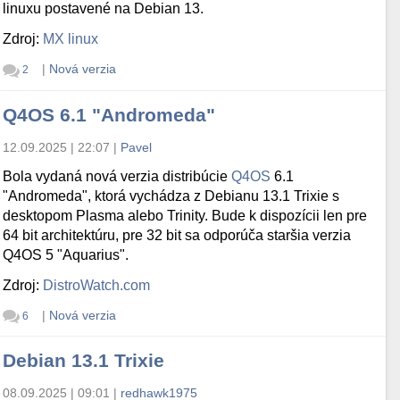
linuxu postavené na Debian 13.
Zdroj:
MX linux
|
Nová verzia
2
Q4OS 6.1 "Andromeda"
12.09.2025 | 22:07
|
Pavel
Bola vydaná nová verzia distribúcie
Q4OS
6.1
"Andromeda", ktorá vychádza z Debianu 13.1 Trixie s
desktopom Plasma alebo Trinity. Bude k dispozícii len pre
64 bit architektúru, pre 32 bit sa odporúča staršia verzia
Q4OS 5 "Aquarius".
Zdroj:
DistroWatch.com
|
Nová verzia
6
Debian 13.1 Trixie
08.09.2025 | 09:01
|
redhawk1975