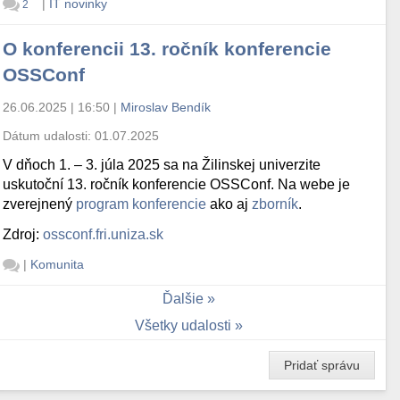
|
IT novinky
2
O konferencii 13. ročník konferencie
OSSConf
26.06.2025 | 16:50
|
Miroslav Bendík
Dátum udalosti:
01.07.2025
V dňoch 1. – 3. júla 2025 sa na Žilinskej univerzite
uskutoční 13. ročník konferencie OSSConf. Na webe je
zverejnený
program konferencie
ako aj
zborník
.
Zdroj:
ossconf.fri.uniza.sk
|
Komunita
Ďalšie
Všetky udalosti
Pridať správu