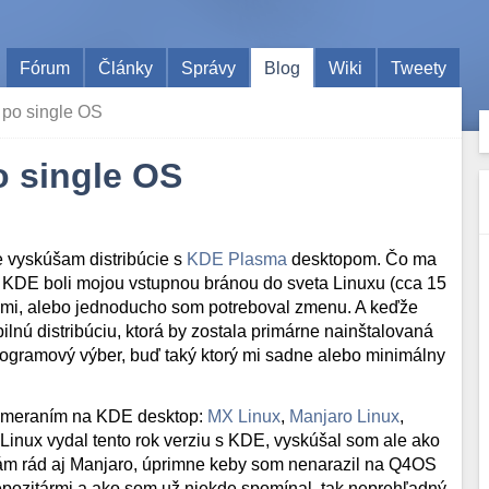
Fórum
Články
Správy
Blog
Wiki
Tweety
po single OS
 single OS
 vyskúšam distribúcie s
KDE Plasma
desktopom. Čo ma
 KDE boli mojou vstupnou bránou do sveta Linuxu (cca 15
mi, alebo jednoducho som potreboval zmenu. A keďže
ilnú distribúciu, ktorá by zostala primárne nainštalovaná
rogramový výber, buď taký ktorý mi sadne alebo minimálny
zameraním na KDE desktop:
MX Linux
,
Manjaro Linux
,
 Linux vydal tento rok verziu s KDE, vyskúšal som ale ako
 mám rád aj Manjaro, úprimne keby som nenarazil na Q4OS
pozitármi a ako som už niekde spomínal, tak neprehľadný