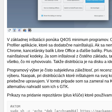
V základnej inštalácii ponúka Q4OS minimum programov. 
Profiler aplikácie, ktoré sa dodatočne nainštalujú. Ak sa n
Chrome, kancelársky balík Libre Office a ďalšie balíky. Pl
nainštalovať kodeky. Ja som inštaloval z čistého základu, 
všetko, čo mi vyhovovalo. Takže distribúcia je na disku a id
Programový výber je čisto subjektívna záležitosť, pri rec
výberu. Naopak, pri distribúciách ktoré inštalujem na svoj 
priebežne upravujem. V tomto prípade som sa zameral na 
alternatívu nahradil som ich s GTK.
Príkazy na pridanie repozitárov (plus kľúče) ktoré používa
#ATOM

sudo sh -c 'echo "deb [arch=amd64] https://packagec