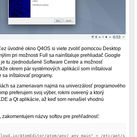
Cez úvodné okno Q4OS si viete zvoliť pomocou Desktop
emýlim pri možnosti Full sa nainštaluje prehliadač Google
us je tu zjednodušené Software Centre a možnosť
takže okrem pár systémových aplikácií som inštaloval
e sa inštalovať programy.
enziách sa zameriavam najmä na univerzálosť programového
komp preferujem svoj výber, rokmi overený a ktorý
KDE a Qt aplikácie, až keď som nenašiel vhodnú
m, zakomentujem názvy softov pre prehľadnosť:
loud.io/AtomEditor/atom/any/ any main" > /etc/apt/source