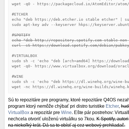
wget -qO - https://packagecloud.io/AtomEditor/atom/
#ETCHER

echo "deb https://deb.etcher.io stable etcher" | su
sudo apt-key adv --keyserver hkps://keyserver.ubunt
#SPOTIFY
echo "deb http://repository.spotify.com stable non
curl -sS https://download.spotify.com/debian/pubke
#VIRTUALBOX

sudo sh -c 'echo "deb [arch=amd64] https://download
wget -qO- https://www.virtualbox.org/download/oracl
#WINE

sudo sh -c 'echo "deb https://dl.winehq.org/wine-bu
wget -nc https://dl.winehq.org/wine-builds/winehq.
Sú to repozitáre pre programy, ktoré repozitáre Q4OS nezah
program ktorý nemôže chýbať pri distro turistike
Etcher
,
hud
VirtualBox
a repozitár pre
Wine
. Ešte pár postrehov: Virtual
nechcela otvoriť uloženú virtuálku so 7kou.
K Spotify, autor
na niekoľký krát. Dá sa to obísť aj cez webový prehliadač.