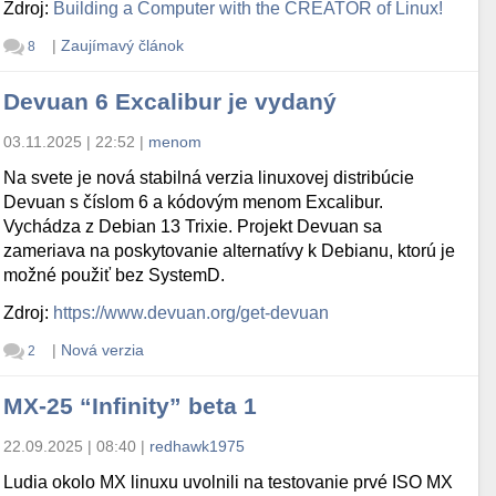
Zdroj:
Building a Computer with the CREATOR of Linux!
|
Zaujímavý článok
8
Devuan 6 Excalibur je vydaný
03.11.2025 | 22:52
|
menom
Na svete je nová stabilná verzia linuxovej distribúcie
Devuan s číslom 6 a kódovým menom Excalibur.
Vychádza z Debian 13 Trixie. Projekt Devuan sa
c/apt/sources.list.d/virtualbox.list'

zameriava na poskytovanie alternatívy k Debianu, ktorú je
možné použiť bez SystemD.
Zdroj:
https://www.devuan.org/get-devuan
e.list'

|
Nová verzia
2
MX-25 “Infinity” beta 1
22.09.2025 | 08:40
|
redhawk1975
Ludia okolo MX linuxu uvolnili na testovanie prvé ISO MX