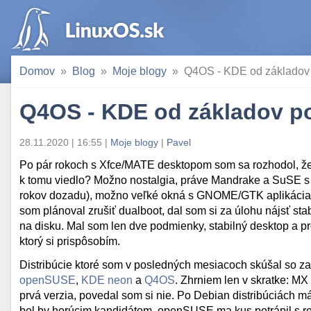
Domov
Blog
Moje blogy
Q4OS - KDE od základov 
Q4OS - KDE od základov po
28.11.2020 | 16:55
|
Moje blogy
|
Pavel
Po pár rokoch s Xfce/MATE desktopom som sa rozhodol, že
k tomu viedlo? Možno nostalgia, práve Mandrake a SuSE s
rokov dozadu), možno veľké okná s GNOME/GTK aplikácia
som plánoval zrušiť dualboot, dal som si za úlohu nájsť stab
na disku. Mal som len dve podmienky, stabilný desktop a p
ktorý si prispôsobím.
Distribúcie ktoré som v posledných mesiacoch skúšal so 
openSUSE
,
KDE neon
a
Q4OS
. Zhrniem len v skratke: MX
prvá verzia, povedal som si nie. Po Debian distribúciách
bol by horúcim kandidátom. openSUSE ma kus potrápil s re