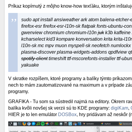
Príkaz kopírnutý z môjho know-how texťáku, ktorým inštalu
sudo apt install ansiweather ark atom balena-etcher-e
firefox-esr firefox-esr-l10n-sk flatpak fonts-ubuntu
gwenview chromium chromium-l10n
juk
k3b kaffeine 
kcharselect kid3 kompare konversation krita krita-l10n k
l10n-sk mc mpv muon myspell-sk neofetch numlockx o
plasma-discover plasma-widgets-addons qpdfview qt5
spotify-client
timeshift ttf-mscorefonts-installer ttf-ub
yakuake
V skratke rozpíšem, ktoré programy a balíky týmto príkazo
nech to mám zautomatizované na maximum a v prípade zá
programy.
GRAFIKA - Tu som sa sústredil najmä na editory. Okrem ra
balíka kvôli novšej sk verzii sú to KDE programy:
digiKam
,
HIER je to len emulátor
DOSBox
, hry pridávam až neskôr (