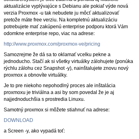
aktualizácie vyplývajúce s Debianu ale pokiaľ výde nová
verzia Proxmox -u tak nebudete ju môcť aktualizovať
pretože máte free verziu. Na kompletnú aktualizáciu
potrebujete mať zakúpenú enterprise podporu ktorá Vám
odomkne enterprise repo, viac na adrese:
http://www.proxmox.com/proxmox-ve/pricing
Samozrejme že dá sa to oklamať vcelku pekne a
jednoducho. Stačí ak si všetky virtuálky zálohujete (ponúka
rýchlu zálohu cez Snapshot -y), nainštalujete znovu nový
proxmox a obnovíte virtuálky.
Je to pre niekoho nepohodlný proces ale inštalácia
proxmoxu je triviálna a asi by som povedal že je aj
najjednoduchšia s prostredia Linuxu.
Samotný proxmox si môžete stiahnuť na adrese:
DOWNLOAD
a Screen -y, ako vypadá toť: