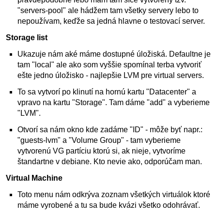
"servers-pool" ale hádžem tam všetky servery lebo to
nepoužívam, keďže sa jedná hlavne o testovací server.
Storage list
Ukazuje nám aké máme dostupné úložiská. Defaultne je
tam "local" ale ako som vyššie spomínal terba vytvoriť
ešte jedno úložisko - najlepšie LVM pre virtual servers.
To sa vytvorí po klinutí na hornú kartu "Datacenter" a
vpravo na kartu "Storage". Tam dáme "add" a vyberieme
"LVM".
Otvorí sa nám okno kde zadáme "ID" - môže byť napr.:
"guests-lvm" a "Volume Group" - tam vyberieme
vytvorenú VG partíciu ktorú si, ak nieje, vytvoríme
štandartne v debiane. Kto nevie ako, odporúčam man.
Virtual Machine
Toto menu nám odkrýva zoznam všetkých virtuálok ktoré
máme vyrobené a tu sa bude kvázi všetko odohrávať.