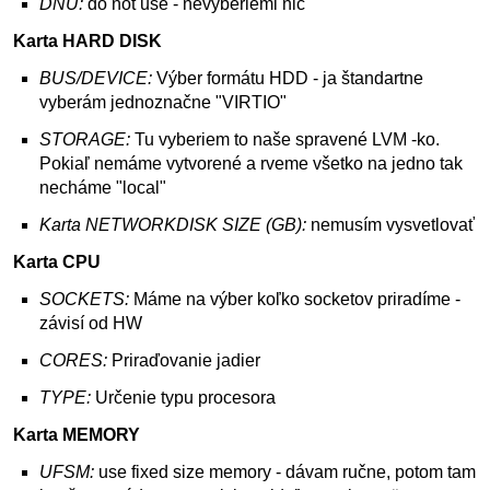
DNU:
do not use - nevyberiemi nič
Karta HARD DISK
BUS/DEVICE:
Výber formátu HDD - ja štandartne
vyberám jednoznačne "VIRTIO"
STORAGE:
Tu vyberiem to naše spravené LVM -ko.
Pokiaľ nemáme vytvorené a rveme všetko na jedno tak
necháme "local"
Karta NETWORKDISK SIZE (GB):
nemusím vysvetlovať
Karta CPU
SOCKETS:
Máme na výber koľko socketov priradíme -
závisí od HW
CORES:
Priraďovanie jadier
TYPE:
Určenie typu procesora
Karta MEMORY
UFSM:
use fixed size memory - dávam ručne, potom tam