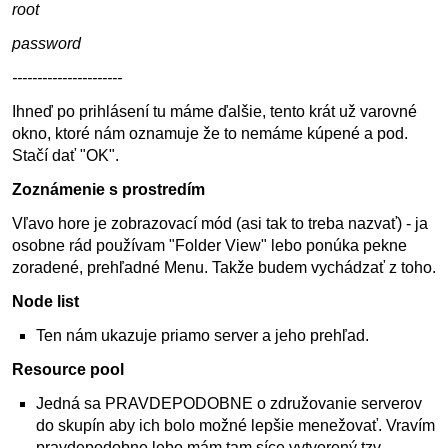
root
password
----------------------
Ihneď po prihlásení tu máme ďalšie, tento krát už varovné
okno, ktoré nám oznamuje že to nemáme kúpené a pod.
Stačí dať "OK".
Zoznámenie s prostredím
Vľavo hore je zobrazovací mód (asi tak to treba nazvať) - ja
osobne rád používam "Folder View" lebo ponúka pekne
zoradené, prehľadné Menu. Takže budem vychádzať z toho.
Node list
Ten nám ukazuje priamo server a jeho prehľad.
Resource pool
Jedná sa PRAVDEPODOBNE o združovanie serverov
do skupín aby ich bolo možné lepšie menežovať. Vravím
pravdepodobne lebo mám tam síce vytvorený tzv.