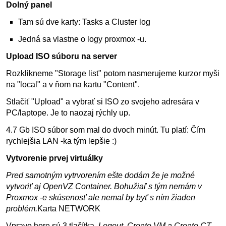
Dolný panel
Tam sú dve karty: Tasks a Cluster log
Jedná sa vlastne o logy proxmox -u.
Upload ISO súboru na server
Rozklikneme "Storage list" potom nasmerujeme kurzor myši
na "local" a v ňom na kartu "Content".
Stlačiť "Upload" a vybrať si ISO zo svojeho adresára v
PC/laptope. Je to naozaj rýchly up.
4.7 Gb ISO súbor som mal do dvoch minút. Tu platí: Čím
rychlejšia LAN -ka tým lepšie :)
Vytvorenie prvej virtuálky
Pred samotným vytrvorením ešte dodám že je možné
vytvoriť aj OpenVZ Container. Bohužiaľ s tým nemám v
Proxmox -e skúsenosť ale nemal by byť s ním žiaden
problém.
Karta NETWORK
Vpravo hore sú 3 tlačítka.
Logout, Create VM a Create CT