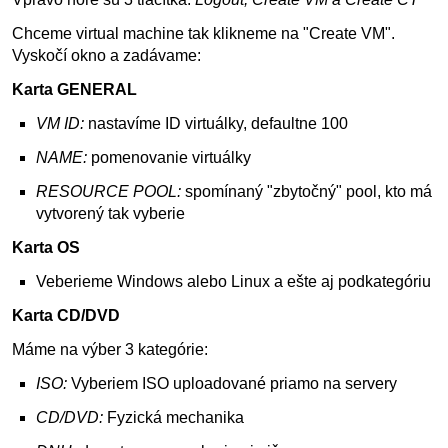
Chceme virtual machine tak klikneme na "Create VM".
Vyskočí okno a zadávame:
Karta GENERAL
VM ID:
nastavíme ID virtuálky, defaultne 100
NAME:
pomenovanie virtuálky
RESOURCE POOL:
spomínaný "zbytočný" pool, kto má
vytvorený tak vyberie
Karta OS
Veberieme Windows alebo Linux a ešte aj podkategóriu
Karta CD/DVD
Máme na výber 3 kategórie:
ISO:
Vyberiem ISO uploadované priamo na servery
CD/DVD:
Fyzická mechanika