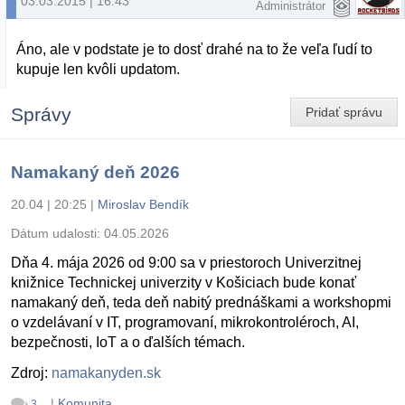
03.03.2015 | 16:43
Administrátor
Áno, ale v podstate je to dosť drahé na to že veľa ľudí to
kupuje len kvôli updatom.
Správy
Pridať správu
Namakaný deň 2026
20.04 | 20:25
|
Miroslav Bendík
Dátum udalosti:
04.05.2026
Dňa 4. mája 2026 od 9:00 sa v priestoroch Univerzitnej
knižnice Technickej univerzity v Košiciach bude konať
namakaný deň, teda deň nabitý prednáškami a workshopmi
o vzdelávaní v IT, programovaní, mikrokontroléroch, AI,
bezpečnosti, IoT a o ďalších témach.
Zdroj:
namakanyden.sk
|
Komunita
3