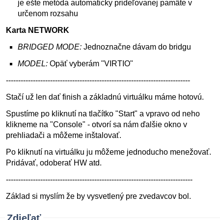
je ešte metóda automaticky prideľovanej pamäte v
určenom rozsahu
Karta NETWORK
BRIDGED MODE:
Jednoznačne dávam do bridgu
MODEL:
Opäť vyberám "VIRTIO"
---------------------------------------------------------------------------
Stačí už len dať finish a základnú virtuálku máme hotovú.
Spustíme po kliknutí na tlačítko "Start" a vpravo od neho
klikneme na "Console" - otvorí sa nám ďalšie okno v
prehliadači a môžeme inštalovať.
Po kliknutí na virtuálku ju môžeme jednoducho menežovať.
Pridávať, odoberať HW atd.
----------------------------------------------------------------------------
Základ si myslím že by vysvetlený pre zvedavcov bol.
Zdieľať