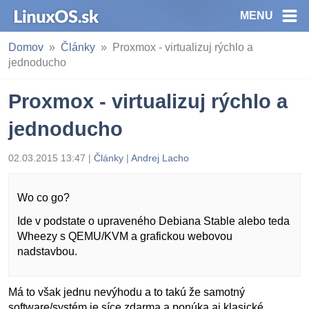
MENU
Domov
Články
Proxmox - virtualizuj rýchlo a
jednoducho
Proxmox - virtualizuj rýchlo a
jednoducho
02.03.2015 13:47 |
Články
|
Andrej Lacho
Wo co go?
Ide v podstate o upraveného Debiana Stable alebo teda
Wheezy s QEMU/KVM a grafickou webovou
nadstavbou.
Má to však jednu nevýhodu a to takú že samotný
software/systém je síce zdarma a ponúka aj klasické