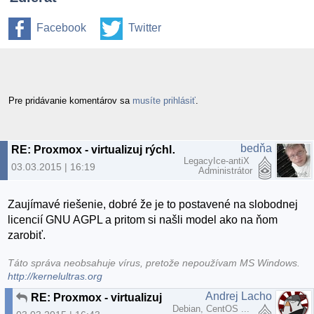
Facebook
Twitter
Pre pridávanie komentárov sa
musíte prihlásiť
.
bedňa
RE: Proxmox - virtualizuj rýchlo a jednoducho
LegacyIce-antiX
03.03.2015 | 16:19
Administrátor
Zaujímavé riešenie, dobré že je to postavené na slobodnej
licencií GNU AGPL a pritom si našli model ako na ňom
zarobiť.
Táto správa neobsahuje vírus, pretože nepoužívam MS Windows.
http://kernelultras.org
Andrej Lacho
RE: Proxmox - virtualizuj rýchlo a jednoducho
Debian, CentOS ...