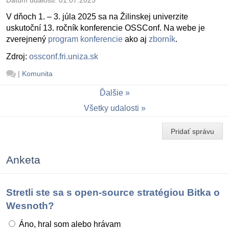
V dňoch 1. – 3. júla 2025 sa na Žilinskej univerzite
uskutoční 13. ročník konferencie OSSConf. Na webe je
zverejnený
program konferencie
ako aj
zborník
.
Zdroj:
ossconf.fri.uniza.sk
|
Komunita
Ďalšie
Všetky udalosti
Pridať správu
Anketa
Stretli ste sa s open-source stratégiou Bitka o
Wesnoth?
Áno, hral som alebo hrávam