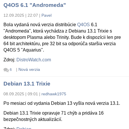
Q4OS 6.1 "Andromeda"
12.09.2025 | 22:07
|
Pavel
Bola vydaná nová verzia distribúcie
Q4OS
6.1
"Andromeda", ktorá vychádza z Debianu 13.1 Trixie s
desktopom Plasma alebo Trinity. Bude k dispozícii len pre
64 bit architektúru, pre 32 bit sa odporúča staršia verzia
Q4OS 5 "Aquarius".
Zdroj:
DistroWatch.com
|
Nová verzia
6
Debian 13.1 Trixie
08.09.2025 | 09:01
|
redhawk1975
Po mesiaci od vydania Debian 13 vyšla nová verzia 13.1.
Debian 13.1 Trixie opravuje 71 chýb a pridáva 16
bezpečnostných aktualizácií.