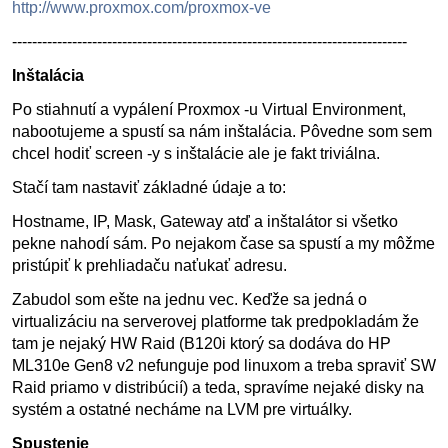
http://www.proxmox.com/proxmox-ve
-------------------------------------------------------------------------------
Inštalácia
Po stiahnutí a vypálení Proxmox -u Virtual Environment,
nabootujeme a spustí sa nám inštalácia. Pôvedne som sem
chcel hodiť screen -y s inštalácie ale je fakt triviálna.
Stačí tam nastaviť základné údaje a to:
Hostname, IP, Mask, Gateway atď a inštalátor si všetko
pekne nahodí sám. Po nejakom čase sa spustí a my môžme
pristúpiť k prehliadaču naťukať adresu.
Zabudol som ešte na jednu vec. Keďže sa jedná o
virtualizáciu na serverovej platforme tak predpokladám že
tam je nejaký HW Raid (B120i ktorý sa dodáva do HP
ML310e Gen8 v2 nefunguje pod linuxom a treba spraviť SW
Raid priamo v distribúcií) a teda, spravíme nejaké disky na
systém a ostatné necháme na LVM pre virtuálky.
Spustenie