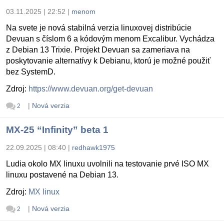
03.11.2025 | 22:52
|
menom
Na svete je nová stabilná verzia linuxovej distribúcie
Devuan s číslom 6 a kódovým menom Excalibur. Vychádza
z Debian 13 Trixie. Projekt Devuan sa zameriava na
poskytovanie alternatívy k Debianu, ktorú je možné použiť
bez SystemD.
Zdroj:
https://www.devuan.org/get-devuan
|
Nová verzia
2
MX-25 “Infinity” beta 1
22.09.2025 | 08:40
|
redhawk1975
Ludia okolo MX linuxu uvolnili na testovanie prvé ISO MX
linuxu postavené na Debian 13.
Zdroj:
MX linux
|
Nová verzia
2