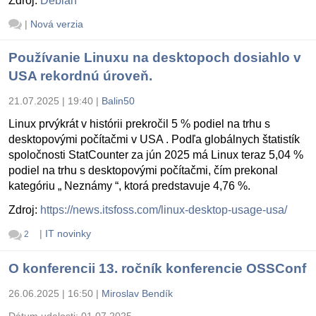
Zdroj:
Debian
|
Nová verzia
Používanie Linuxu na desktopoch dosiahlo v
USA rekordnú úroveň.
21.07.2025 | 19:40
|
Balin50
Linux prvýkrát v histórii prekročil 5 % podiel na trhu s
desktopovými počítačmi v USA . Podľa globálnych štatistík
spoločnosti StatCounter za jún 2025 má Linux teraz 5,04 %
podiel na trhu s desktopovými počítačmi, čím prekonal
kategóriu „ Neznámy “, ktorá predstavuje 4,76 %.
Zdroj:
https://news.itsfoss.com/linux-desktop-usage-usa/
|
IT novinky
2
O konferencii 13. ročník konferencie OSSConf
26.06.2025 | 16:50
|
Miroslav Bendík
Dátum udalosti:
01.07.2025