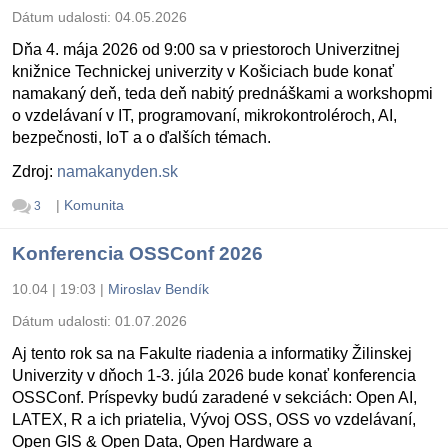
Dátum udalosti:
04.05.2026
Dňa 4. mája 2026 od 9:00 sa v priestoroch Univerzitnej
knižnice Technickej univerzity v Košiciach bude konať
namakaný deň, teda deň nabitý prednáškami a workshopmi
o vzdelávaní v IT, programovaní, mikrokontroléroch, AI,
bezpečnosti, IoT a o ďalších témach.
Zdroj:
namakanyden.sk
|
Komunita
3
Konferencia OSSConf 2026
10.04 | 19:03
|
Miroslav Bendík
Dátum udalosti:
01.07.2026
Aj tento rok sa na Fakulte riadenia a informatiky Žilinskej
Univerzity v dňoch 1-3. júla 2026 bude konať konferencia
OSSConf. Príspevky budú zaradené v sekciách: Open AI,
LATEX, R a ich priatelia, Vývoj OSS, OSS vo vzdelávaní,
Open GIS & Open Data, Open Hardware a