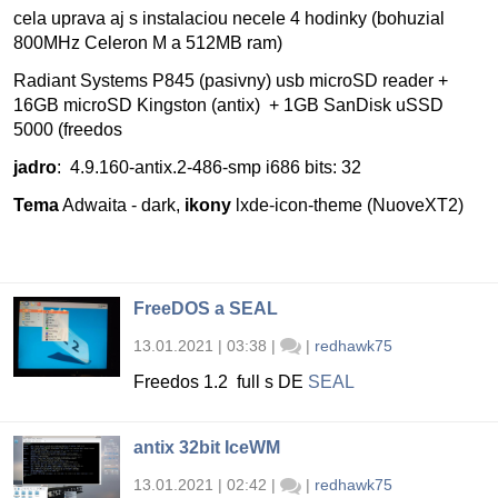
cela uprava aj s instalaciou necele 4 hodinky (bohuzial
800MHz Celeron M a 512MB ram)
Radiant Systems P845 (pasivny) usb microSD reader +
16GB microSD Kingston (antix) + 1GB SanDisk uSSD
5000 (freedos
jadro
: 4.9.160-antix.2-486-smp i686 bits: 32
Tema
Adwaita - dark,
ikony
lxde-icon-theme (NuoveXT2)
FreeDOS a SEAL
13.01.2021 | 03:38
|
|
redhawk75
Freedos 1.2 full s DE
SEAL
antix 32bit IceWM
13.01.2021 | 02:42
|
|
redhawk75