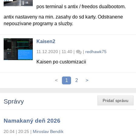
pos terminal s antix / freedos dualbootom.
antix nastaveny na min. zasahy do sd karty. Odstranene
nepouzivane programy a sluzby.
Kaisen2
11.12.2020 | 11:40
|
|
redhawk75
Kaisen po customizacii
<
1
2
>
Správy
Pridať správu
Namakaný deň 2026
20.04 | 20:25
|
Miroslav Bendík