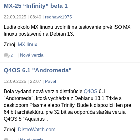
MX-25 “Infinity” beta 1
22.09.2025 | 08:40
|
redhawk1975
Ludia okolo MX linuxu uvolnili na testovanie prvé ISO MX
linuxu postavené na Debian 13.
Zdroj:
MX linux
|
Nová verzia
2
Q4OS 6.1 "Andromeda"
12.09.2025 | 22:07
|
Pavel
Bola vydaná nová verzia distribúcie
Q4OS
6.1
"Andromeda", ktorá vychádza z Debianu 13.1 Trixie s
desktopom Plasma alebo Trinity. Bude k dispozícii len pre
64 bit architektúru, pre 32 bit sa odporúča staršia verzia
Q4OS 5 "Aquarius".
Zdroj:
DistroWatch.com