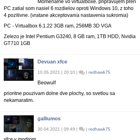
Momenalne vo virtualboxe. pripravujem pren
PC zatial som nasiel 6 rozdielov oproti Windows 10, z toho
4 pozitivne. (vratane akceptovania nastavenia sukromia)
PC - Virtualbox 6.1.22 3GB ram, 256MB 3D VGA
Zelezo je Intel Pentium G3240, 8 GB ram, 1TB HDD, Nvidia
GT710 1GB
Devuan xfce
10.05.2021 | 20:10
|
|
redhawk75
Beowulf
prioritne pouzivam dolne dve plochy, so svetlou sa
nekamaratim.
galliumos
30.04.2021 | 09:49
|
|
redhawk75
xfce v modrom