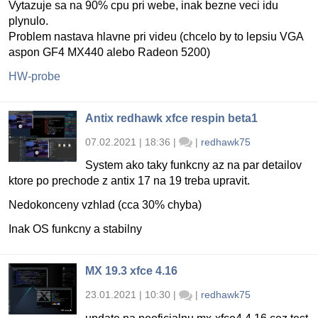
Vytazuje sa na 90% cpu pri webe, inak bezne veci idu
plynulo.
Problem nastava hlavne pri videu (chcelo by to lepsiu VGA
aspon GF4 MX440 alebo Radeon 5200)
HW-probe
Antix redhawk xfce respin beta1
07.02.2021 | 18:36
|
|
redhawk75
System ako taky funkcny az na par detailov
ktore po prechode z antix 17 na 19 treba upravit.
Nedokonceny vzhlad (cca 30% chyba)
Inak OS funkcny a stabilny
MX 19.3 xfce 4.16
23.01.2021 | 10:30
|
|
redhawk75