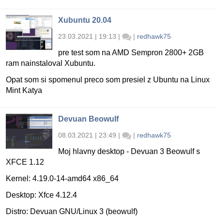
Xubuntu 20.04
23.03.2021 | 19:13
|
|
redhawk75
pre test som na AMD Sempron 2800+ 2GB
ram nainstaloval Xubuntu.
Opat som si spomenul preco som presiel z Ubuntu na Linux
Mint Katya
Devuan Beowulf
08.03.2021 | 23:49
|
|
redhawk75
Moj hlavny desktop - Devuan 3 Beowulf s
XFCE 1.12
Kernel: 4.19.0-14-amd64 x86_64
Desktop: Xfce 4.12.4
Distro: Devuan GNU/Linux 3 (beowulf)