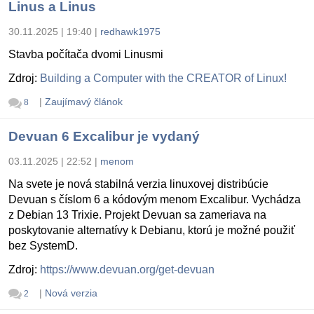
Linus a Linus
30.11.2025 | 19:40
|
redhawk1975
Stavba počítača dvomi Linusmi
Zdroj:
Building a Computer with the CREATOR of Linux!
|
Zaujímavý článok
8
Devuan 6 Excalibur je vydaný
03.11.2025 | 22:52
|
menom
Na svete je nová stabilná verzia linuxovej distribúcie
Devuan s číslom 6 a kódovým menom Excalibur. Vychádza
z Debian 13 Trixie. Projekt Devuan sa zameriava na
poskytovanie alternatívy k Debianu, ktorú je možné použiť
bez SystemD.
Zdroj:
https://www.devuan.org/get-devuan
|
Nová verzia
2