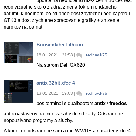
update na neoficialnu mx-xfce4 4.16 cez test
repo vizualne skoro ziadna zmena (okrem pridaneho
datumu k hodinam, co mi pride dost zbytocne) pod kapotou
GTK3 a dost zrychlene spracovanie grafiky + znizenie
narokov na pamat
Bunsenlabs Lithium
18.01.2021 | 21:58
|
|
redhawk75
Na starom Dell GX620
antix 32bit xfce 4
13.01.2021 | 19:03
|
|
redhawk75
pos terminal s dualbootom
antix
/
freedos
antix nastaveny na min. zasahy do sd karty. Odstranene
nepouzivane programy a sluzby.
A konecne odstranene slim a ine WM/DE a nasadeny xfce4.