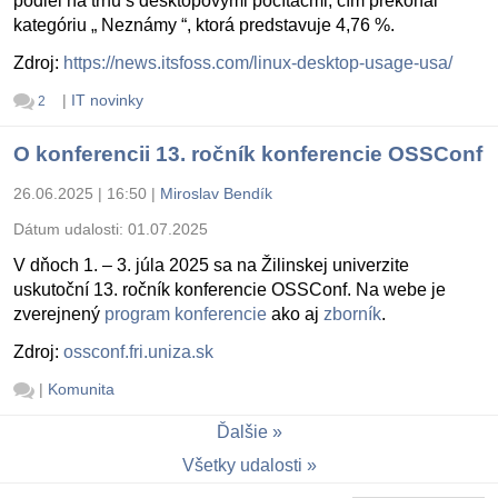
podiel na trhu s desktopovými počítačmi, čím prekonal
kategóriu „ Neznámy “, ktorá predstavuje 4,76 %.
Zdroj:
https://news.itsfoss.com/linux-desktop-usage-usa/
|
IT novinky
2
O konferencii 13. ročník konferencie OSSConf
26.06.2025 | 16:50
|
Miroslav Bendík
Dátum udalosti:
01.07.2025
V dňoch 1. – 3. júla 2025 sa na Žilinskej univerzite
uskutoční 13. ročník konferencie OSSConf. Na webe je
zverejnený
program konferencie
ako aj
zborník
.
Zdroj:
ossconf.fri.uniza.sk
|
Komunita
Ďalšie
Všetky udalosti