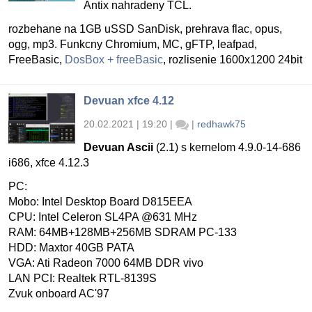
Antix nahradeny TCL.
rozbehane na 1GB uSSD SanDisk, prehrava flac, opus,
ogg, mp3. Funkcny Chromium, MC, gFTP, leafpad,
FreeBasic,
DosBox + freeBasic
, rozlisenie 1600x1200 24bit
Devuan xfce 4.12
20.02.2021 | 19:20
|
|
redhawk75
Devuan Ascii
(2.1) s kernelom 4.9.0-14-686
i686, xfce 4.12.3
PC:
Mobo: Intel Desktop Board D815EEA
CPU: Intel Celeron SL4PA @631 MHz
RAM: 64MB+128MB+256MB SDRAM PC-133
HDD: Maxtor 40GB PATA
VGA: Ati Radeon 7000 64MB DDR vivo
LAN PCI: Realtek RTL-8139S
Zvuk onboard AC'97