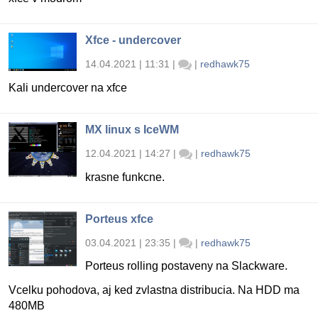
Xfce - undercover
14.04.2021 | 11:31
|
|
redhawk75
Kali undercover na xfce
MX linux s IceWM
12.04.2021 | 14:27
|
|
redhawk75
krasne funkcne.
Porteus xfce
03.04.2021 | 23:35
|
|
redhawk75
Porteus rolling postaveny na Slackware.
Vcelku pohodova, aj ked zvlastna distribucia. Na HDD ma
480MB