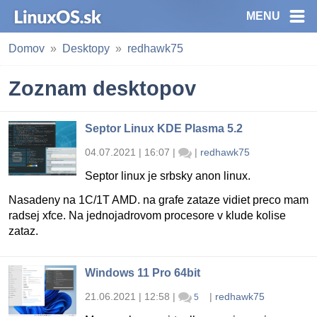
MENU
Domov
Desktopy
redhawk75
Zoznam desktopov
Septor Linux KDE Plasma 5.2
04.07.2021 | 16:07
|
|
redhawk75
Septor linux je srbsky anon linux.
Nasadeny na 1C/1T AMD. na grafe zataze vidiet preco mam
radsej xfce. Na jednojadrovom procesore v klude kolise
zataz.
Windows 11 Pro 64bit
21.06.2021 | 12:58
|
|
redhawk75
5