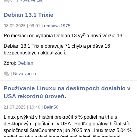
|
Nová verzia
6
Debian 13.1 Trixie
08.09.2025 | 09:01
|
redhawk1975
Po mesiaci od vydania Debian 13 vyšla nová verzia 13.1.
Debian 13.1 Trixie opravuje 71 chýb a pridáva 16
bezpečnostných aktualizácií.
Zdroj:
Debian
|
Nová verzia
Používanie Linuxu na desktopoch dosiahlo v
USA rekordnú úroveň.
21.07.2025 | 19:40
|
Balin50
Linux prvýkrát v histórii prekročil 5 % podiel na trhu s
desktopovými počítačmi v USA . Podľa globálnych štatistík
spoločnosti StatCounter za jún 2025 má Linux teraz 5,04 %