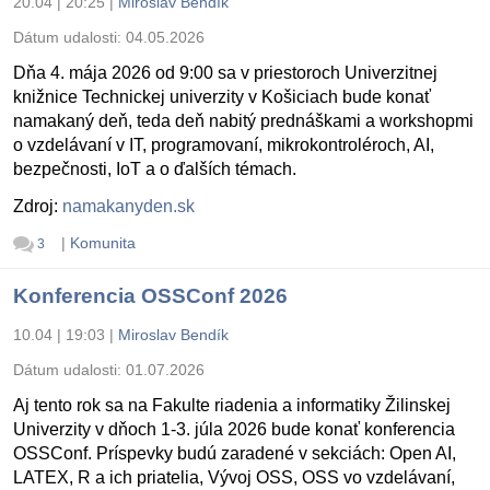
20.04 | 20:25
|
Miroslav Bendík
Dátum udalosti:
04.05.2026
Dňa 4. mája 2026 od 9:00 sa v priestoroch Univerzitnej
knižnice Technickej univerzity v Košiciach bude konať
namakaný deň, teda deň nabitý prednáškami a workshopmi
o vzdelávaní v IT, programovaní, mikrokontroléroch, AI,
bezpečnosti, IoT a o ďalších témach.
Zdroj:
namakanyden.sk
|
Komunita
3
Konferencia OSSConf 2026
10.04 | 19:03
|
Miroslav Bendík
Dátum udalosti:
01.07.2026
Aj tento rok sa na Fakulte riadenia a informatiky Žilinskej
Univerzity v dňoch 1-3. júla 2026 bude konať konferencia
OSSConf. Príspevky budú zaradené v sekciách: Open AI,
LATEX, R a ich priatelia, Vývoj OSS, OSS vo vzdelávaní,