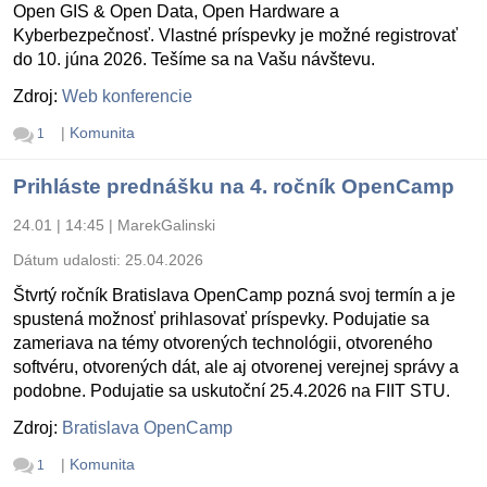
Open GIS & Open Data, Open Hardware a
Kyberbezpečnosť. Vlastné príspevky je možné registrovať
do 10. júna 2026. Tešíme sa na Vašu návštevu.
Zdroj:
Web konferencie
|
Komunita
1
Prihláste prednášku na 4. ročník OpenCamp
24.01 | 14:45
|
MarekGalinski
Dátum udalosti:
25.04.2026
Štvrtý ročník Bratislava OpenCamp pozná svoj termín a je
spustená možnosť prihlasovať príspevky. Podujatie sa
zameriava na témy otvorených technológii, otvoreného
softvéru, otvorených dát, ale aj otvorenej verejnej správy a
podobne. Podujatie sa uskutoční 25.4.2026 na FIIT STU.
Zdroj:
Bratislava OpenCamp
|
Komunita
1