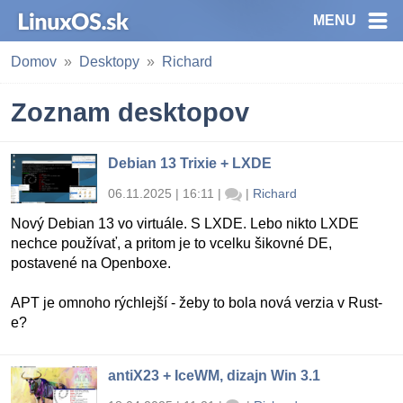
MENU
Domov
Desktopy
Richard
Zoznam desktopov
Debian 13 Trixie + LXDE
06.11.2025 | 16:11
|
|
Richard
Nový Debian 13 vo virtuále. S LXDE. Lebo nikto LXDE
nechce používať, a pritom je to vcelku šikovné DE,
postavené na Openboxe.
APT je omnoho rýchlejší - žeby to bola nová verzia v Rust-
e?
antiX23 + IceWM, dizajn Win 3.1