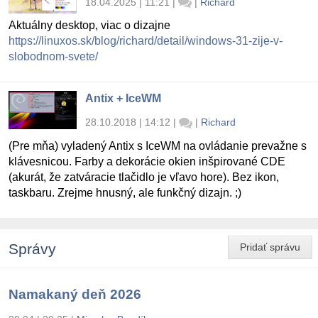
18.04.2025 | 11:21
|
|
Richard
Aktuálny desktop, viac o dizajne
https://linuxos.sk/blog/richard/detail/windows-31-zije-v-
slobodnom-svete/
Antix + IceWM
28.10.2018 | 14:12
|
|
Richard
(Pre mňa) vyladený Antix s IceWM na ovládanie prevažne s
klávesnicou. Farby a dekorácie okien inšpirované CDE
(akurát, že zatváracie tlačidlo je vľavo hore). Bez ikon,
taskbaru. Zrejme hnusný, ale funkčný dizajn. ;)
Správy
Pridať správu
Namakaný deň 2026