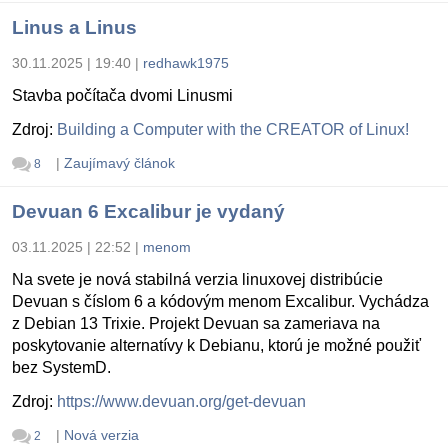
Linus a Linus
30.11.2025 | 19:40
|
redhawk1975
Stavba počítača dvomi Linusmi
Zdroj:
Building a Computer with the CREATOR of Linux!
|
Zaujímavý článok
8
Devuan 6 Excalibur je vydaný
03.11.2025 | 22:52
|
menom
Na svete je nová stabilná verzia linuxovej distribúcie
Devuan s číslom 6 a kódovým menom Excalibur. Vychádza
z Debian 13 Trixie. Projekt Devuan sa zameriava na
poskytovanie alternatívy k Debianu, ktorú je možné použiť
bez SystemD.
Zdroj:
https://www.devuan.org/get-devuan
|
Nová verzia
2