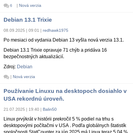
|
Nová verzia
6
Debian 13.1 Trixie
08.09.2025 | 09:01
|
redhawk1975
Po mesiaci od vydania Debian 13 vyšla nová verzia 13.1.
Debian 13.1 Trixie opravuje 71 chýb a pridáva 16
bezpečnostných aktualizácií.
Zdroj:
Debian
|
Nová verzia
Používanie Linuxu na desktopoch dosiahlo v
USA rekordnú úroveň.
21.07.2025 | 19:40
|
Balin50
Linux prvýkrát v histórii prekročil 5 % podiel na trhu s
desktopovými počítačmi v USA . Podľa globálnych štatistík
spoločnosti StatCounter za jún 2025 má Linux teraz 5,04 %