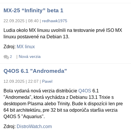
MX-25 “Infinity” beta 1
22.09.2025 | 08:40
|
redhawk1975
Ludia okolo MX linuxu uvolnili na testovanie prvé ISO MX
linuxu postavené na Debian 13.
Zdroj:
MX linux
|
Nová verzia
2
Q4OS 6.1 "Andromeda"
12.09.2025 | 22:07
|
Pavel
Bola vydaná nová verzia distribúcie
Q4OS
6.1
"Andromeda", ktorá vychádza z Debianu 13.1 Trixie s
desktopom Plasma alebo Trinity. Bude k dispozícii len pre
64 bit architektúru, pre 32 bit sa odporúča staršia verzia
Q4OS 5 "Aquarius".
Zdroj:
DistroWatch.com