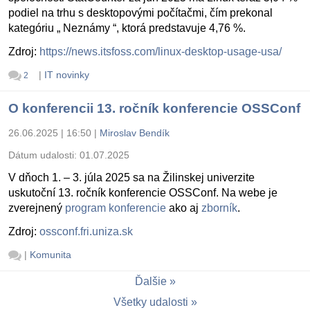
podiel na trhu s desktopovými počítačmi, čím prekonal
kategóriu „ Neznámy “, ktorá predstavuje 4,76 %.
Zdroj:
https://news.itsfoss.com/linux-desktop-usage-usa/
|
IT novinky
2
O konferencii 13. ročník konferencie OSSConf
26.06.2025 | 16:50
|
Miroslav Bendík
Dátum udalosti:
01.07.2025
V dňoch 1. – 3. júla 2025 sa na Žilinskej univerzite
uskutoční 13. ročník konferencie OSSConf. Na webe je
zverejnený
program konferencie
ako aj
zborník
.
Zdroj:
ossconf.fri.uniza.sk
|
Komunita
Ďalšie
Všetky udalosti