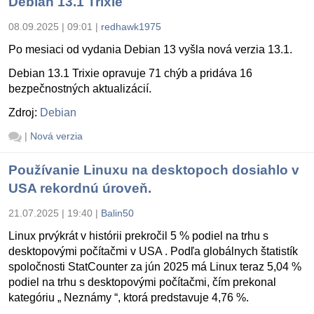
Debian 13.1 Trixie
08.09.2025 | 09:01
|
redhawk1975
Po mesiaci od vydania Debian 13 vyšla nová verzia 13.1.
Debian 13.1 Trixie opravuje 71 chýb a pridáva 16
bezpečnostných aktualizácií.
Zdroj:
Debian
|
Nová verzia
Používanie Linuxu na desktopoch dosiahlo v
USA rekordnú úroveň.
21.07.2025 | 19:40
|
Balin50
Linux prvýkrát v histórii prekročil 5 % podiel na trhu s
desktopovými počítačmi v USA . Podľa globálnych štatistík
spoločnosti StatCounter za jún 2025 má Linux teraz 5,04 %
podiel na trhu s desktopovými počítačmi, čím prekonal
kategóriu „ Neznámy “, ktorá predstavuje 4,76 %.