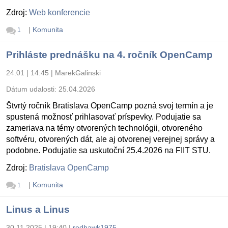
Zdroj:
Web konferencie
|
Komunita
1
Prihláste prednášku na 4. ročník OpenCamp
24.01 | 14:45
|
MarekGalinski
Dátum udalosti:
25.04.2026
Štvrtý ročník Bratislava OpenCamp pozná svoj termín a je
spustená možnosť prihlasovať príspevky. Podujatie sa
zameriava na témy otvorených technológii, otvoreného
softvéru, otvorených dát, ale aj otvorenej verejnej správy a
podobne. Podujatie sa uskutoční 25.4.2026 na FIIT STU.
Zdroj:
Bratislava OpenCamp
|
Komunita
1
Linus a Linus
30.11.2025 | 19:40
|
redhawk1975