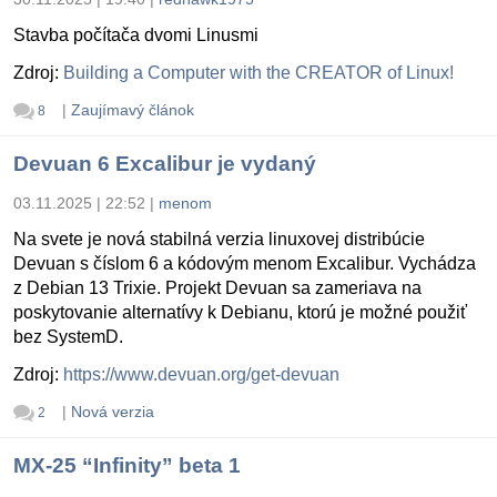
Stavba počítača dvomi Linusmi
Zdroj:
Building a Computer with the CREATOR of Linux!
|
Zaujímavý článok
8
Devuan 6 Excalibur je vydaný
03.11.2025 | 22:52
|
menom
Na svete je nová stabilná verzia linuxovej distribúcie
Devuan s číslom 6 a kódovým menom Excalibur. Vychádza
z Debian 13 Trixie. Projekt Devuan sa zameriava na
poskytovanie alternatívy k Debianu, ktorú je možné použiť
bez SystemD.
Zdroj:
https://www.devuan.org/get-devuan
|
Nová verzia
2
MX-25 “Infinity” beta 1