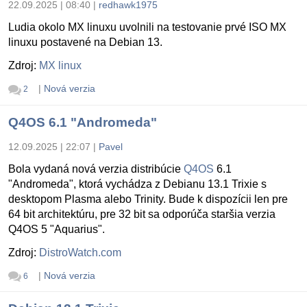
22.09.2025 | 08:40
|
redhawk1975
Ludia okolo MX linuxu uvolnili na testovanie prvé ISO MX
linuxu postavené na Debian 13.
Zdroj:
MX linux
|
Nová verzia
2
Q4OS 6.1 "Andromeda"
12.09.2025 | 22:07
|
Pavel
Bola vydaná nová verzia distribúcie
Q4OS
6.1
"Andromeda", ktorá vychádza z Debianu 13.1 Trixie s
desktopom Plasma alebo Trinity. Bude k dispozícii len pre
64 bit architektúru, pre 32 bit sa odporúča staršia verzia
Q4OS 5 "Aquarius".
Zdroj:
DistroWatch.com
|
Nová verzia
6