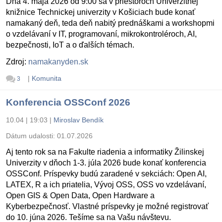
Dňa 4. mája 2026 od 9:00 sa v priestoroch Univerzitnej
knižnice Technickej univerzity v Košiciach bude konať
namakaný deň, teda deň nabitý prednáškami a workshopmi
o vzdelávaní v IT, programovaní, mikrokontroléroch, AI,
bezpečnosti, IoT a o ďalších témach.
Zdroj:
namakanyden.sk
|
Komunita
3
Konferencia OSSConf 2026
10.04 | 19:03
|
Miroslav Bendík
Dátum udalosti:
01.07.2026
Aj tento rok sa na Fakulte riadenia a informatiky Žilinskej
Univerzity v dňoch 1-3. júla 2026 bude konať konferencia
OSSConf. Príspevky budú zaradené v sekciách: Open AI,
LATEX, R a ich priatelia, Vývoj OSS, OSS vo vzdelávaní,
Open GIS & Open Data, Open Hardware a
Kyberbezpečnosť. Vlastné príspevky je možné registrovať
do 10. júna 2026. Tešíme sa na Vašu návštevu.