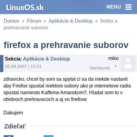
MENU
Domov
Fórum
Aplikácie & Desktop
firefox a
prehravanie suborov
firefox a prehravanie suborov
miko
Sekcia
:
Aplikácie & Desktop
06.09.2007 | 13:31
Návštevník
zdravicko, chcel by som sa spytat ci sa da niekde nastavit
aby Firefox spustal niektore subory ako je internetove radia
spustal namiesto Kaffeine Amarokom?. Hladal som to v
obidvoch prehravacoch a aj vo firefoxe
Dakujem
Zdieľať