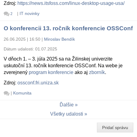
Zdroj:
https://news.itsfoss.com/linux-desktop-usage-usa/
|
IT novinky
2
O konferencii 13. ročník konferencie OSSConf
26.06.2025 | 16:50
|
Miroslav Bendík
Dátum udalosti:
01.07.2025
V dňoch 1. – 3. júla 2025 sa na Žilinskej univerzite
uskutoční 13. ročník konferencie OSSConf. Na webe je
zverejnený
program konferencie
ako aj
zborník
.
Zdroj:
ossconf.fri.uniza.sk
|
Komunita
Ďalšie
Všetky udalosti
Pridať správu