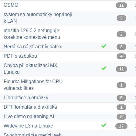
OSMO
11
system sa automaticky nepripojí
2
k LAN
mozilla 129.0.2 nefunguje
2
korektne kontextové menu
Nedá sa nájsť archív balíku
3
PDF s azbukou
4
Chyba při aktualizaci MX
11
Lunuxu
Ficurka Mitigations for CPU
1
vulnerabilities
Libreoffice a obrázky
5
DPF formulár a diakritika
1
Live distro na trening AI
5
Widevine L3 na Linuxe
17
Synchronizácia medzi web