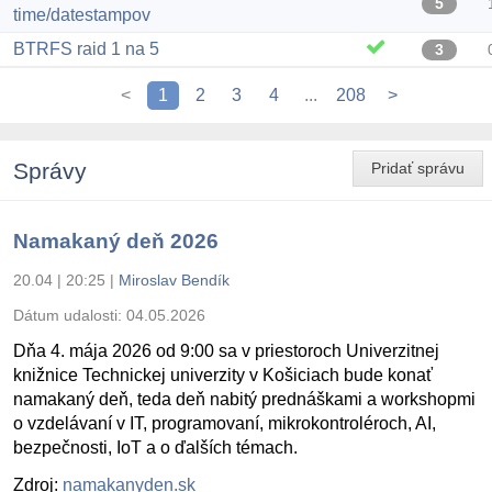
5
time/datestampov
BTRFS raid 1 na 5
3
<
1
2
3
4
...
208
>
Správy
Pridať správu
Namakaný deň 2026
20.04 | 20:25
|
Miroslav Bendík
Dátum udalosti:
04.05.2026
Dňa 4. mája 2026 od 9:00 sa v priestoroch Univerzitnej
knižnice Technickej univerzity v Košiciach bude konať
namakaný deň, teda deň nabitý prednáškami a workshopmi
o vzdelávaní v IT, programovaní, mikrokontroléroch, AI,
bezpečnosti, IoT a o ďalších témach.
Zdroj:
namakanyden.sk