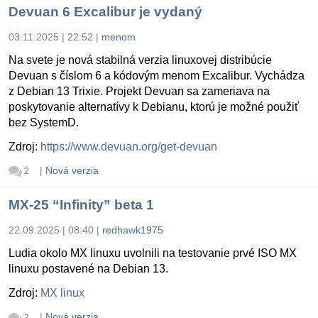
Devuan 6 Excalibur je vydaný
03.11.2025 | 22:52
|
menom
Na svete je nová stabilná verzia linuxovej distribúcie
Devuan s číslom 6 a kódovým menom Excalibur. Vychádza
z Debian 13 Trixie. Projekt Devuan sa zameriava na
poskytovanie alternatívy k Debianu, ktorú je možné použiť
bez SystemD.
Zdroj:
https://www.devuan.org/get-devuan
|
Nová verzia
2
MX-25 “Infinity” beta 1
22.09.2025 | 08:40
|
redhawk1975
Ludia okolo MX linuxu uvolnili na testovanie prvé ISO MX
linuxu postavené na Debian 13.
Zdroj:
MX linux
|
Nová verzia
2