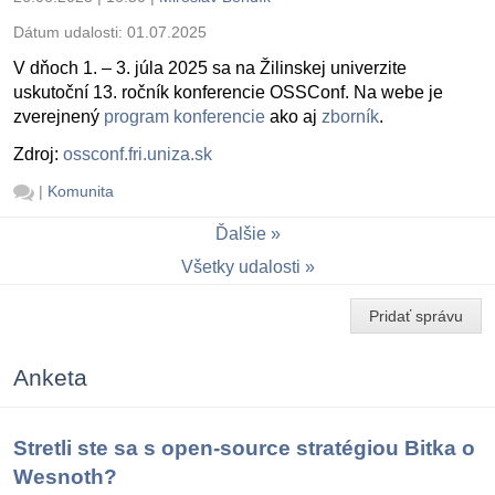
Dátum udalosti:
01.07.2025
V dňoch 1. – 3. júla 2025 sa na Žilinskej univerzite
uskutoční 13. ročník konferencie OSSConf. Na webe je
zverejnený
program konferencie
ako aj
zborník
.
Zdroj:
ossconf.fri.uniza.sk
|
Komunita
Ďalšie
Všetky udalosti
Pridať správu
Anketa
Stretli ste sa s open-source stratégiou Bitka o
Wesnoth?