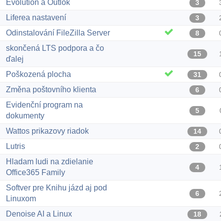
Evolution a Outlok
3
Liferea nastavení
3
Odinstalování FileZilla Server
8
skončená LTS podpora a čo
15
ďalej
Poškozená plocha
31
Změna poštovního klienta
6
Evidenční program na
5
dokumenty
Wattos prikazovy riadok
14
Lutris
2
Hladam ludi na zdielanie
4
Office365 Family
Softver pre Knihu jázd aj pod
6
Linuxom
Denoise AI a Linux
18