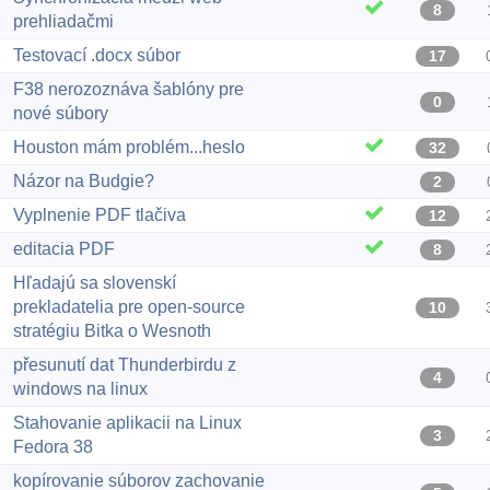
8
prehliadačmi
Testovací .docx súbor
17
F38 nerozoznáva šablóny pre
0
nové súbory
Houston mám problém...heslo
32
Názor na Budgie?
2
Vyplnenie PDF tlačiva
12
editacia PDF
8
Hľadajú sa slovenskí
prekladatelia pre open-source
10
stratégiu Bitka o Wesnoth
přesunutí dat Thunderbirdu z
4
windows na linux
Stahovanie aplikacii na Linux
3
Fedora 38
kopírovanie súborov zachovanie