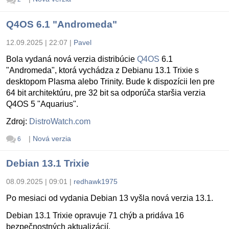
Q4OS 6.1 "Andromeda"
12.09.2025 | 22:07
|
Pavel
Bola vydaná nová verzia distribúcie
Q4OS
6.1
"Andromeda", ktorá vychádza z Debianu 13.1 Trixie s
desktopom Plasma alebo Trinity. Bude k dispozícii len pre
64 bit architektúru, pre 32 bit sa odporúča staršia verzia
Q4OS 5 "Aquarius".
Zdroj:
DistroWatch.com
|
Nová verzia
6
Debian 13.1 Trixie
08.09.2025 | 09:01
|
redhawk1975
Po mesiaci od vydania Debian 13 vyšla nová verzia 13.1.
Debian 13.1 Trixie opravuje 71 chýb a pridáva 16
bezpečnostných aktualizácií.