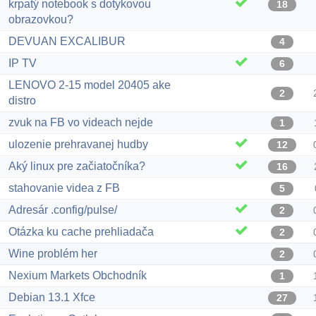
krpatý notebook s dotykovou
18
obrazovkou?
DEVUAN EXCALIBUR
4
IP TV
6
LENOVO 2-15 model 20405 ake
2
distro
zvuk na FB vo videach nejde
1
ulozenie prehravanej hudby
12
Aký linux pre začiatočníka?
16
stahovanie videa z FB
5
Adresár .config/pulse/
2
Otázka ku cache prehliadača
2
Wine problém her
2
Nexium Markets Obchodník
1
Debian 13.1 Xfce
27