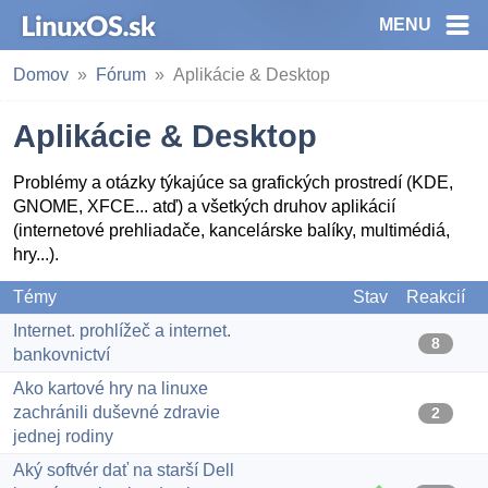
MENU
Domov
Fórum
Aplikácie & Desktop
Aplikácie & Desktop
Problémy a otázky týkajúce sa grafických prostredí (KDE,
GNOME, XFCE... atď) a všetkých druhov aplikácií
(internetové prehliadače, kancelárske balíky, multimédiá,
hry...).
Témy
Stav
Reakcií
Internet. prohlížeč a internet.
8
bankovnictví
Ako kartové hry na linuxe
zachránili duševné zdravie
2
jednej rodiny
Aký softvér dať na starší Dell