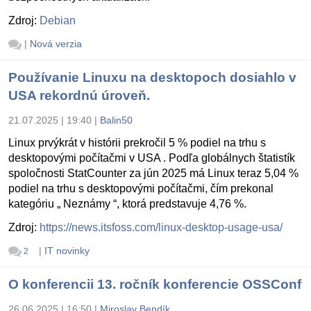
Zdroj:
Debian
|
Nová verzia
Používanie Linuxu na desktopoch dosiahlo v
USA rekordnú úroveň.
21.07.2025 | 19:40
|
Balin50
Linux prvýkrát v histórii prekročil 5 % podiel na trhu s
desktopovými počítačmi v USA . Podľa globálnych štatistík
spoločnosti StatCounter za jún 2025 má Linux teraz 5,04 %
podiel na trhu s desktopovými počítačmi, čím prekonal
kategóriu „ Neznámy “, ktorá predstavuje 4,76 %.
Zdroj:
https://news.itsfoss.com/linux-desktop-usage-usa/
|
IT novinky
2
O konferencii 13. ročník konferencie OSSConf
26.06.2025 | 16:50
|
Miroslav Bendík