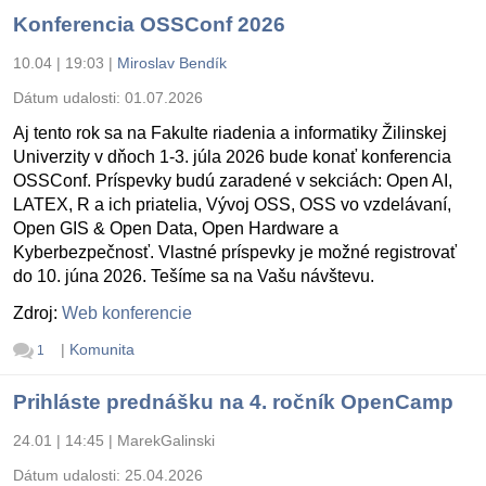
Konferencia OSSConf 2026
10.04 | 19:03
|
Miroslav Bendík
Dátum udalosti:
01.07.2026
Aj tento rok sa na Fakulte riadenia a informatiky Žilinskej
Univerzity v dňoch 1-3. júla 2026 bude konať konferencia
OSSConf. Príspevky budú zaradené v sekciách: Open AI,
LATEX, R a ich priatelia, Vývoj OSS, OSS vo vzdelávaní,
Open GIS & Open Data, Open Hardware a
Kyberbezpečnosť. Vlastné príspevky je možné registrovať
do 10. júna 2026. Tešíme sa na Vašu návštevu.
Zdroj:
Web konferencie
|
Komunita
1
Prihláste prednášku na 4. ročník OpenCamp
24.01 | 14:45
|
MarekGalinski
Dátum udalosti:
25.04.2026