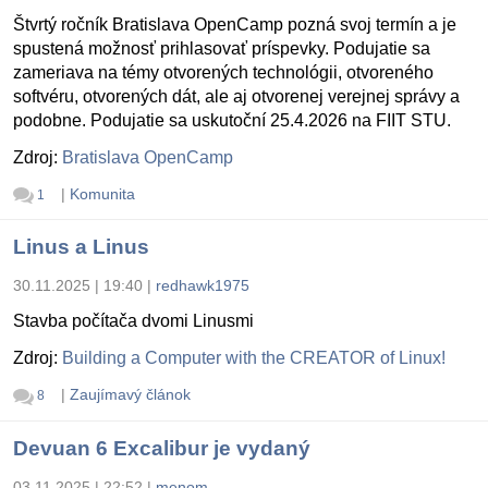
Štvrtý ročník Bratislava OpenCamp pozná svoj termín a je
spustená možnosť prihlasovať príspevky. Podujatie sa
zameriava na témy otvorených technológii, otvoreného
softvéru, otvorených dát, ale aj otvorenej verejnej správy a
podobne. Podujatie sa uskutoční 25.4.2026 na FIIT STU.
Zdroj:
Bratislava OpenCamp
|
Komunita
1
Linus a Linus
30.11.2025 | 19:40
|
redhawk1975
Stavba počítača dvomi Linusmi
Zdroj:
Building a Computer with the CREATOR of Linux!
|
Zaujímavý článok
8
Devuan 6 Excalibur je vydaný
03.11.2025 | 22:52
|
menom