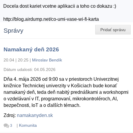
Docela dost kariet vcetne aplikacii a toho co dokazu :)
http://blog.airdump.net/co-umi-vase-wi-fi-karta
Správy
Pridať správu
Namakaný deň 2026
20.04 | 20:25
|
Miroslav Bendík
Dátum udalosti:
04.05.2026
Dňa 4. mája 2026 od 9:00 sa v priestoroch Univerzitnej
knižnice Technickej univerzity v Košiciach bude konať
namakaný deň, teda deň nabitý prednáškami a workshopmi
o vzdelávaní v IT, programovaní, mikrokontroléroch, AI,
bezpečnosti, IoT a o ďalších témach.
Zdroj:
namakanyden.sk
|
Komunita
3