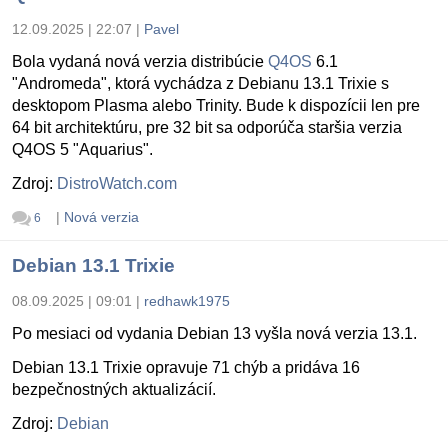
12.09.2025 | 22:07
|
Pavel
Bola vydaná nová verzia distribúcie
Q4OS
6.1
"Andromeda", ktorá vychádza z Debianu 13.1 Trixie s
desktopom Plasma alebo Trinity. Bude k dispozícii len pre
64 bit architektúru, pre 32 bit sa odporúča staršia verzia
Q4OS 5 "Aquarius".
Zdroj:
DistroWatch.com
|
Nová verzia
6
Debian 13.1 Trixie
08.09.2025 | 09:01
|
redhawk1975
Po mesiaci od vydania Debian 13 vyšla nová verzia 13.1.
Debian 13.1 Trixie opravuje 71 chýb a pridáva 16
bezpečnostných aktualizácií.
Zdroj:
Debian