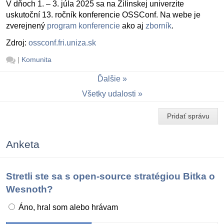
V dňoch 1. – 3. júla 2025 sa na Žilinskej univerzite
uskutoční 13. ročník konferencie OSSConf. Na webe je
zverejnený
program konferencie
ako aj
zborník
.
Zdroj:
ossconf.fri.uniza.sk
|
Komunita
Ďalšie
Všetky udalosti
Pridať správu
Anketa
Stretli ste sa s open-source stratégiou Bitka o
Wesnoth?
Áno, hral som alebo hrávam