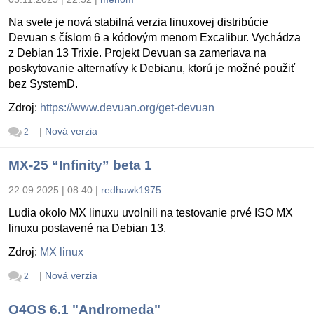
Na svete je nová stabilná verzia linuxovej distribúcie
Devuan s číslom 6 a kódovým menom Excalibur. Vychádza
z Debian 13 Trixie. Projekt Devuan sa zameriava na
poskytovanie alternatívy k Debianu, ktorú je možné použiť
bez SystemD.
Zdroj:
https://www.devuan.org/get-devuan
|
Nová verzia
2
MX-25 “Infinity” beta 1
22.09.2025 | 08:40
|
redhawk1975
Ludia okolo MX linuxu uvolnili na testovanie prvé ISO MX
linuxu postavené na Debian 13.
Zdroj:
MX linux
|
Nová verzia
2
Q4OS 6.1 "Andromeda"