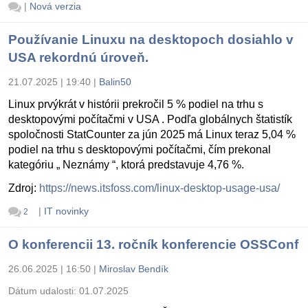
|
Nová verzia
Používanie Linuxu na desktopoch dosiahlo v
USA rekordnú úroveň.
21.07.2025 | 19:40
|
Balin50
Linux prvýkrát v histórii prekročil 5 % podiel na trhu s
desktopovými počítačmi v USA . Podľa globálnych štatistík
spoločnosti StatCounter za jún 2025 má Linux teraz 5,04 %
podiel na trhu s desktopovými počítačmi, čím prekonal
kategóriu „ Neznámy “, ktorá predstavuje 4,76 %.
Zdroj:
https://news.itsfoss.com/linux-desktop-usage-usa/
|
IT novinky
2
O konferencii 13. ročník konferencie OSSConf
26.06.2025 | 16:50
|
Miroslav Bendík
Dátum udalosti:
01.07.2025