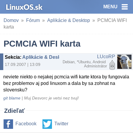
MENU
Domov
Fórum
Aplikácie & Desktop
PCMCIA WIFI
karta
PCMCIA WIFI karta
LUcoRP
Sekcia
:
Aplikácie & Desktop
Debian, *Ubuntu, Android
17.09.2007 | 13:09
Administrátor
neviete niekto o nejakej pcmcia wifi karte ktora by fungovala
bez problemov aj pod linuxom a dala by sa zohnat na
slovensku?
git blame
| Muj Desvorc je vetsi nez tvuj!
Zdieľať
Facebook
Twitter