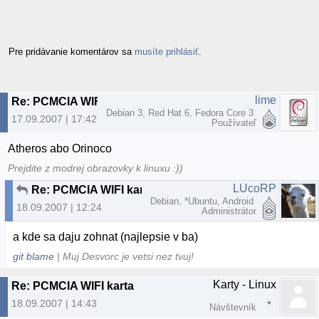
Pre pridávanie komentárov sa
musíte prihlásiť
.
lime
Re: PCMCIA WIFI karta
Debian 3, Red Hat 6, Fedora Core 3
17.09.2007 | 17:42
Používateľ
Atheros abo Orinoco
Prejdite z modrej obrazovky k linuxu :))
LUcoRP
Re: PCMCIA WIFI karta
Debian, *Ubuntu, Android
18.09.2007 | 12:24
Administrátor
a kde sa daju zohnat (najlepsie v ba)
git blame
| Muj Desvorc je vetsi nez tvuj!
Karty - Linux
Re: PCMCIA WIFI karta
18.09.2007 | 14:43
Návštevník