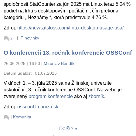
spoločnosti StatCounter za jún 2025 má Linux teraz 5,04 %
podiel na trhu s desktopovými počítačmi, čím prekonal
kategóriu „ Neznámy “, ktorá predstavuje 4,76 %.
Zdroj:
https://news.itsfoss.com/linux-desktop-usage-usa/
|
IT novinky
2
O konferencii 13. ročník konferencie OSSConf
26.06.2025 | 16:50
|
Miroslav Bendík
Dátum udalosti:
01.07.2025
V dňoch 1. – 3. júla 2025 sa na Žilinskej univerzite
uskutoční 13. ročník konferencie OSSConf. Na webe je
zverejnený
program konferencie
ako aj
zborník
.
Zdroj:
ossconf.fri.uniza.sk
|
Komunita
Ďalšie