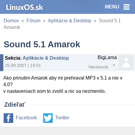
MENU
Domov
Fórum
Aplikácie & Desktop
Sound 5.1
Amarok
Sound 5.1 Amarok
BigLama
Sekcia
:
Aplikácie & Desktop
25.09.2007 | 19:51
Návštevník
Ako prinutim Amarok aby mi prehraval MP3 v 5.1 a nie v
4.0?
v nastaveniach som to zvolil a nic sa nezmenilo.
Zdieľať
Facebook
Twitter