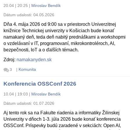
20.04 | 20:25
|
Miroslav Bendík
Dátum udalosti:
04.05.2026
Dňa 4. mája 2026 od 9:00 sa v priestoroch Univerzitnej
knižnice Technickej univerzity v Košiciach bude konať
namakaný deň, teda deň nabitý prednáškami a workshopmi
o vzdelávaní v IT, programovaní, mikrokontroléroch, AI,
bezpečnosti, IoT a o ďalších témach.
Zdroj:
namakanyden.sk
|
Komunita
3
Konferencia OSSConf 2026
10.04 | 19:03
|
Miroslav Bendík
Dátum udalosti:
01.07.2026
Aj tento rok sa na Fakulte riadenia a informatiky Žilinskej
Univerzity v dňoch 1-3. júla 2026 bude konať konferencia
OSSConf. Príspevky budú zaradené v sekciách: Open AI,