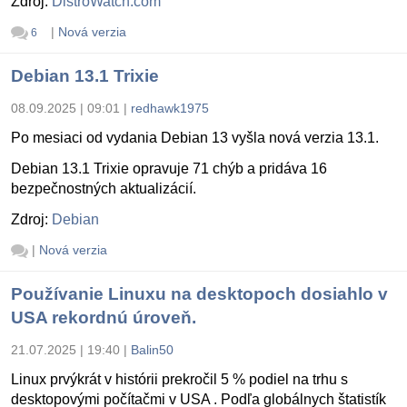
Zdroj:
DistroWatch.com
|
Nová verzia
6
Debian 13.1 Trixie
08.09.2025 | 09:01
|
redhawk1975
Po mesiaci od vydania Debian 13 vyšla nová verzia 13.1.
Debian 13.1 Trixie opravuje 71 chýb a pridáva 16
bezpečnostných aktualizácií.
Zdroj:
Debian
|
Nová verzia
Používanie Linuxu na desktopoch dosiahlo v
USA rekordnú úroveň.
21.07.2025 | 19:40
|
Balin50
Linux prvýkrát v histórii prekročil 5 % podiel na trhu s
desktopovými počítačmi v USA . Podľa globálnych štatistík