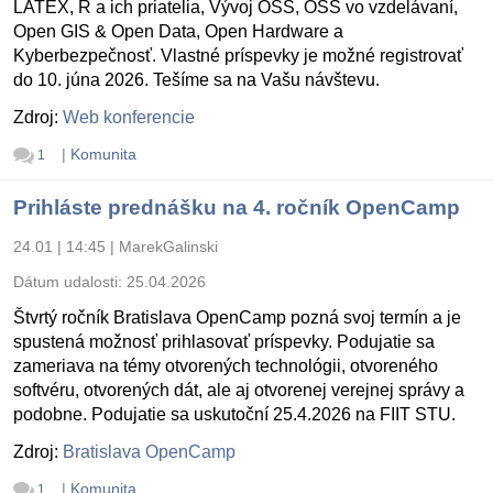
LATEX, R a ich priatelia, Vývoj OSS, OSS vo vzdelávaní,
Open GIS & Open Data, Open Hardware a
Kyberbezpečnosť. Vlastné príspevky je možné registrovať
do 10. júna 2026. Tešíme sa na Vašu návštevu.
Zdroj:
Web konferencie
|
Komunita
1
Prihláste prednášku na 4. ročník OpenCamp
24.01 | 14:45
|
MarekGalinski
Dátum udalosti:
25.04.2026
Štvrtý ročník Bratislava OpenCamp pozná svoj termín a je
spustená možnosť prihlasovať príspevky. Podujatie sa
zameriava na témy otvorených technológii, otvoreného
softvéru, otvorených dát, ale aj otvorenej verejnej správy a
podobne. Podujatie sa uskutoční 25.4.2026 na FIIT STU.
Zdroj:
Bratislava OpenCamp
|
Komunita
1