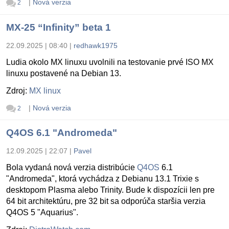
|
Nová verzia
2
MX-25 “Infinity” beta 1
22.09.2025 | 08:40
|
redhawk1975
Ludia okolo MX linuxu uvolnili na testovanie prvé ISO MX
linuxu postavené na Debian 13.
Zdroj:
MX linux
|
Nová verzia
2
Q4OS 6.1 "Andromeda"
12.09.2025 | 22:07
|
Pavel
Bola vydaná nová verzia distribúcie
Q4OS
6.1
"Andromeda", ktorá vychádza z Debianu 13.1 Trixie s
desktopom Plasma alebo Trinity. Bude k dispozícii len pre
64 bit architektúru, pre 32 bit sa odporúča staršia verzia
Q4OS 5 "Aquarius".