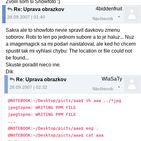
Zvolil som si Showfoto :)
4biddenfruit
Re: Uprava obrazkov
28.09.2007 | 01:40
Návštevník
Sakra ale to showfoto nevie spravit davkovu zmenu
soborov. Robi to len po jednom subore a to je haluz... Nuz
a imagemagick sa mi podari naistalovat, ale ked ho chcem
spustit tak mi vyhlasi chybu: The location or file could not
be found...
Skuste poradit nieco ine.
Dik
WlaSaTy
Re: Uprava obrazkov
28.09.2007 | 02:32
Návštevník
@NOTEBOOK:~/Desktop/picts/aaa$ sh aaa ../*jpg
jpegtopnm: WRITING PPM FILE
jpegtopnm: WRITING PPM FILE
...
@NOTEBOOK:~/Desktop/picts/aaa$ eog .
@NOTEBOOK:~/Desktop/picts/aaa$ cat aaa