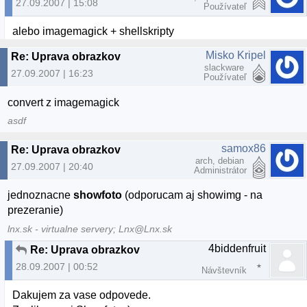
27.09.2007 | 15:08
Používateľ
alebo imagemagick + shellskripty
Misko Kripel
Re: Uprava obrazkov
slackware
27.09.2007 | 16:23
Používateľ
convert z imagemagick
asdf
samox86
Re: Uprava obrazkov
arch, debian
27.09.2007 | 20:40
Administrátor
jednoznacne
showfoto
(odporucam aj showimg - na
prezeranie)
lnx.sk - virtualne servery; Lnx@Lnx.sk
4biddenfruit
Re: Uprava obrazkov
28.09.2007 | 00:52
Návštevník
Dakujem za vase odpovede.