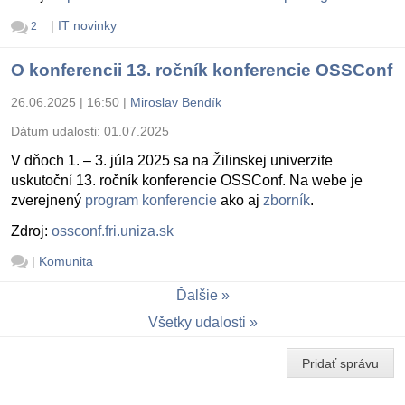
|
IT novinky
2
O konferencii 13. ročník konferencie OSSConf
26.06.2025 | 16:50
|
Miroslav Bendík
Dátum udalosti:
01.07.2025
V dňoch 1. – 3. júla 2025 sa na Žilinskej univerzite
uskutoční 13. ročník konferencie OSSConf. Na webe je
zverejnený
program konferencie
ako aj
zborník
.
Zdroj:
ossconf.fri.uniza.sk
|
Komunita
Ďalšie
Všetky udalosti
Pridať správu