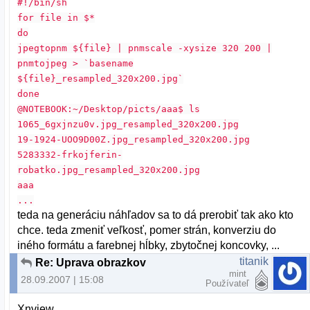
#!/bin/sh
for file in $*
do
jpegtopnm ${file} | pnmscale -xysize 320 200 |
pnmtojpeg > `basename
${file}_resampled_320x200.jpg`
done
@NOTEBOOK:~/Desktop/picts/aaa$ ls
1065_6gxjnzu0v.jpg_resampled_320x200.jpg
19-1924-UOO9D00Z.jpg_resampled_320x200.jpg
5283332-frkojferin-
robatko.jpg_resampled_320x200.jpg
aaa
...
teda na generáciu náhľadov sa to dá prerobiť tak ako kto
chce. teda zmeniť veľkosť, pomer strán, konverziu do
iného formátu a farebnej hĺbky, zbytočnej koncovky, ...
titanik
Re: Uprava obrazkov
mint
28.09.2007 | 15:08
Používateľ
Xnview