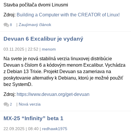
Stavba počítača dvomi Linusmi
Zdroj:
Building a Computer with the CREATOR of Linux!
|
Zaujímavý článok
8
Devuan 6 Excalibur je vydaný
03.11.2025 | 22:52
|
menom
Na svete je nová stabilná verzia linuxovej distribúcie
Devuan s číslom 6 a kódovým menom Excalibur. Vychádza
z Debian 13 Trixie. Projekt Devuan sa zameriava na
poskytovanie alternatívy k Debianu, ktorú je možné použiť
bez SystemD.
Zdroj:
https://www.devuan.org/get-devuan
|
Nová verzia
2
MX-25 “Infinity” beta 1
22.09.2025 | 08:40
|
redhawk1975