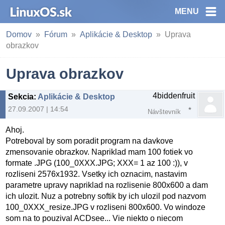
MENU
Domov
Fórum
Aplikácie & Desktop
Uprava
obrazkov
Uprava obrazkov
4biddenfruit
Sekcia
:
Aplikácie & Desktop
27.09.2007 | 14:54
Návštevník
Ahoj.
Potreboval by som poradit program na davkove
zmensovanie obrazkov. Napriklad mam 100 fotiek vo
formate .JPG (100_0XXX.JPG; XXX= 1 az 100 :)), v
rozliseni 2576x1932. Vsetky ich oznacim, nastavim
parametre upravy napriklad na rozlisenie 800x600 a dam
ich ulozit. Nuz a potrebny softik by ich ulozil pod nazvom
100_0XXX_resize.JPG v rozliseni 800x600. Vo windoze
som na to pouzival ACDsee... Vie niekto o niecom