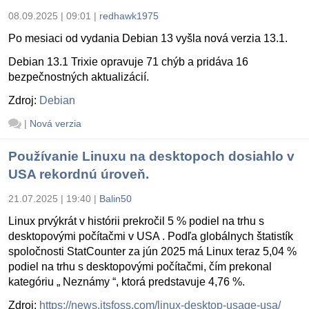
08.09.2025 | 09:01
|
redhawk1975
Po mesiaci od vydania Debian 13 vyšla nová verzia 13.1.
Debian 13.1 Trixie opravuje 71 chýb a pridáva 16
bezpečnostných aktualizácií.
Zdroj:
Debian
|
Nová verzia
Používanie Linuxu na desktopoch dosiahlo v
USA rekordnú úroveň.
21.07.2025 | 19:40
|
Balin50
Linux prvýkrát v histórii prekročil 5 % podiel na trhu s
desktopovými počítačmi v USA . Podľa globálnych štatistík
spoločnosti StatCounter za jún 2025 má Linux teraz 5,04 %
podiel na trhu s desktopovými počítačmi, čím prekonal
kategóriu „ Neznámy “, ktorá predstavuje 4,76 %.
Zdroj:
https://news.itsfoss.com/linux-desktop-usage-usa/