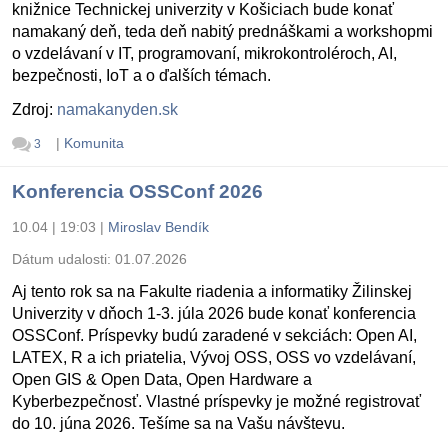
knižnice Technickej univerzity v Košiciach bude konať
namakaný deň, teda deň nabitý prednáškami a workshopmi
o vzdelávaní v IT, programovaní, mikrokontroléroch, AI,
bezpečnosti, IoT a o ďalších témach.
Zdroj:
namakanyden.sk
|
Komunita
3
Konferencia OSSConf 2026
10.04 | 19:03
|
Miroslav Bendík
Dátum udalosti:
01.07.2026
Aj tento rok sa na Fakulte riadenia a informatiky Žilinskej
Univerzity v dňoch 1-3. júla 2026 bude konať konferencia
OSSConf. Príspevky budú zaradené v sekciách: Open AI,
LATEX, R a ich priatelia, Vývoj OSS, OSS vo vzdelávaní,
Open GIS & Open Data, Open Hardware a
Kyberbezpečnosť. Vlastné príspevky je možné registrovať
do 10. júna 2026. Tešíme sa na Vašu návštevu.