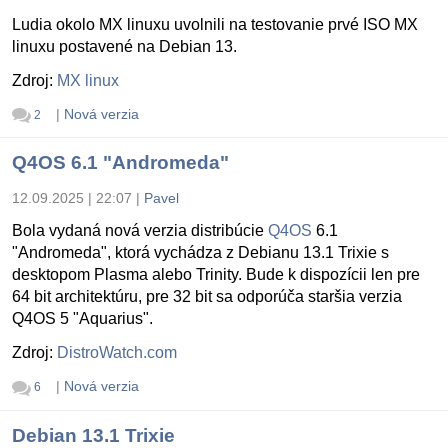
Ludia okolo MX linuxu uvolnili na testovanie prvé ISO MX
linuxu postavené na Debian 13.
Zdroj:
MX linux
|
Nová verzia
2
Q4OS 6.1 "Andromeda"
12.09.2025 | 22:07
|
Pavel
Bola vydaná nová verzia distribúcie
Q4OS
6.1
"Andromeda", ktorá vychádza z Debianu 13.1 Trixie s
desktopom Plasma alebo Trinity. Bude k dispozícii len pre
64 bit architektúru, pre 32 bit sa odporúča staršia verzia
Q4OS 5 "Aquarius".
Zdroj:
DistroWatch.com
|
Nová verzia
6
Debian 13.1 Trixie