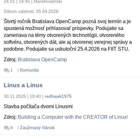
24.01 | 14:45
|
MarekGalinski
Dátum udalosti:
25.04.2026
Štvrtý ročník Bratislava OpenCamp pozná svoj termín a je
spustená možnosť prihlasovať príspevky. Podujatie sa
zameriava na témy otvorených technológii, otvoreného
softvéru, otvorených dát, ale aj otvorenej verejnej správy a
podobne. Podujatie sa uskutoční 25.4.2026 na FIIT STU.
Zdroj:
Bratislava OpenCamp
|
Komunita
1
Linus a Linus
30.11.2025 | 19:40
|
redhawk1975
Stavba počítača dvomi Linusmi
Zdroj:
Building a Computer with the CREATOR of Linux!
|
Zaujímavý článok
8