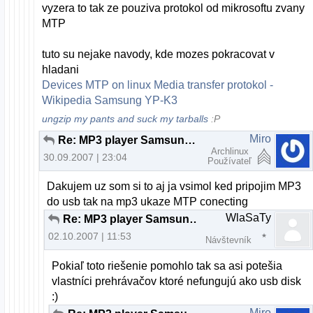
vyzera to tak ze pouziva protokol od mikrosoftu zvany
MTP
tuto su nejake navody, kde mozes pokracovat v
hladani
Devices MTP on linux
Media transfer protokol -
Wikipedia
Samsung YP-K3
ungzip my pants and suck my tarballs
:P
Miro
Re: MP3 player Samsung v linuxe
Archlinux
30.09.2007 | 23:04
Používateľ
Dakujem uz som si to aj ja vsimol ked pripojim MP3
do usb tak na mp3 ukaze MTP conecting
WlaSaTy
Re: MP3 player Samsung v linuxe
02.10.2007 | 11:53
Návštevník
Pokiaľ toto riešenie pomohlo tak sa asi potešia
vlastníci prehrávačov ktoré nefungujú ako usb disk
:)
Miro