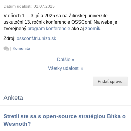
Dátum udalosti:
01.07.2025
V dňoch 1. – 3. júla 2025 sa na Žilinskej univerzite
uskutoční 13. ročník konferencie OSSConf. Na webe je
zverejnený
program konferencie
ako aj
zborník
.
Zdroj:
ossconf.fri.uniza.sk
|
Komunita
Ďalšie
Všetky udalosti
Pridať správu
Anketa
Stretli ste sa s open-source stratégiou Bitka o
Wesnoth?