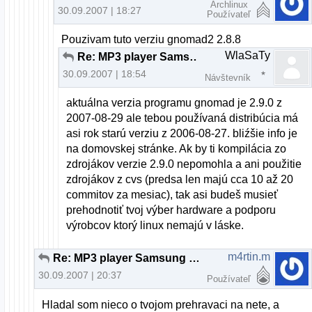
Archlinux
30.09.2007 | 18:27
Používateľ
Pouzivam tuto verziu gnomad2 2.8.8
WlaSaTy
Re: MP3 player Samsung v linuxe
30.09.2007 | 18:54
Návštevník
aktuálna verzia programu gnomad je 2.9.0 z
2007-08-29 ale tebou používaná distribúcia má
asi rok starú verziu z 2006-08-27. bliźšie info je
na domovskej stránke. Ak by ti kompilácia zo
zdrojákov verzie 2.9.0 nepomohla a ani použitie
zdrojákov z cvs (predsa len majú cca 10 až 20
commitov za mesiac), tak asi budeš musieť
prehodnotiť tvoj výber hardware a podporu
výrobcov ktorý linux nemajú v láske.
m4rtin.m
Re: MP3 player Samsung v linuxe
30.09.2007 | 20:37
Používateľ
Hladal som nieco o tvojom prehravaci na nete, a