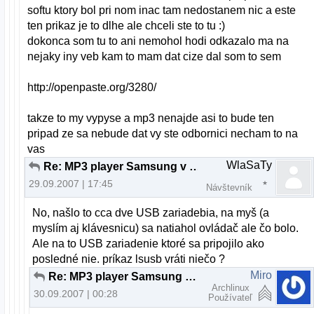
softu ktory bol pri nom inac tam nedostanem nic a este
ten prikaz je to dlhe ale chceli ste to tu :)
dokonca som tu to ani nemohol hodi odkazalo ma na
nejaky iny veb kam to mam dat cize dal som to sem
http://openpaste.org/3280/
takze to my vypyse a mp3 nenajde asi to bude ten
pripad ze sa nebude dat vy ste odbornici necham to na
vas
WlaSaTy
Re: MP3 player Samsung v linuxe
29.09.2007 | 17:45
Návštevník
No, našlo to cca dve USB zariadebia, na myš (a
myslím aj klávesnicu) sa natiahol ovládač ale čo bolo.
Ale na to USB zariadenie ktoré sa pripojilo ako
posledné nie. príkaz lsusb vráti niečo ?
Miro
Re: MP3 player Samsung v linuxe
Archlinux
30.09.2007 | 00:28
Používateľ