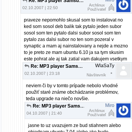
Re: MP3 player Samsung v linuxe
Archlinux
02.10.2007 | 22:50
Používateľ
praveze nepomohlo skusal som to instalovat no
ked som sosol deb balik tak pytalo jeden subor
sosol som ten pytalo dalsi subor sosol som ten
pytalo zas dalsi subor no ten som pozeral v
synaptic a mam aj nainstalovany a nejde a mozno
to je preto ze mam ubuntu 6.10 ja sa tym skusim
este pohrat ale aj tak zatial vam dakujem vsetkym
WlaSaTy
Re: MP3 player Samsung v linuxe
02.10.2007 | 23:18
Návštevník
neviem či by v tomto prípade nebolo vhodné
použiť staré známe obchádzanie problémov,
teda upgrade na niečo novšie.
Miro
Re: MP3 player Samsung v linuxe
Archlinux
04.10.2007 | 21:40
Používateľ
jasne to uz uvazujem ze bud stiahnem alebo
objednam ubuntu 7,04 alebo ake bude