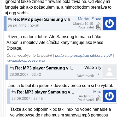
ignorant takže zmena firmware bola triviálna. Od vtedy mi
funguje tak ako požadujem ja, a mimochodom prehráva to
aj ogg vorbis.
Marián Sova
Re: MP3 player Samsung v linuxe
Ubuntu 10.10
28.09.2007 | 02:35
Používateľ
iRiver ja na tom dobre. Ale Samsung to má na háku.
Aspoň u mobilov. Ale čítačka karty funguje ako Mass
Storage.
Čo ťa nezabije, to ťa posilní |
Leták na propagáciu jabbera v pdf
|
www.mikroprocesory.sk
WlaSaTy
Re: MP3 player Samsung v linuxe
28.09.2007 | 02:42
Návštevník
áno, a to bol iba jeden z dôvodov prečo som si ho vybral.
Miro
Re: MP3 player Samsung v linuxe
Archlinux
28.09.2007 | 23:45
Používateľ
Takze ak ho pripojim k pc tak linux ho vobec nenajde a
vo windowse do neho musim stahovat mp3 pomocou