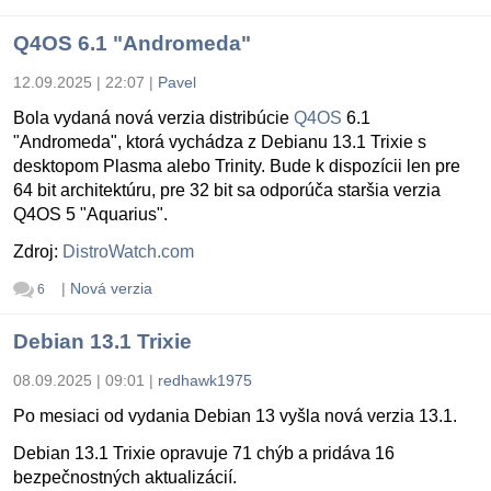
Q4OS 6.1 "Andromeda"
12.09.2025 | 22:07
|
Pavel
Bola vydaná nová verzia distribúcie
Q4OS
6.1
"Andromeda", ktorá vychádza z Debianu 13.1 Trixie s
desktopom Plasma alebo Trinity. Bude k dispozícii len pre
64 bit architektúru, pre 32 bit sa odporúča staršia verzia
Q4OS 5 "Aquarius".
Zdroj:
DistroWatch.com
|
Nová verzia
6
Debian 13.1 Trixie
08.09.2025 | 09:01
|
redhawk1975
Po mesiaci od vydania Debian 13 vyšla nová verzia 13.1.
Debian 13.1 Trixie opravuje 71 chýb a pridáva 16
bezpečnostných aktualizácií.