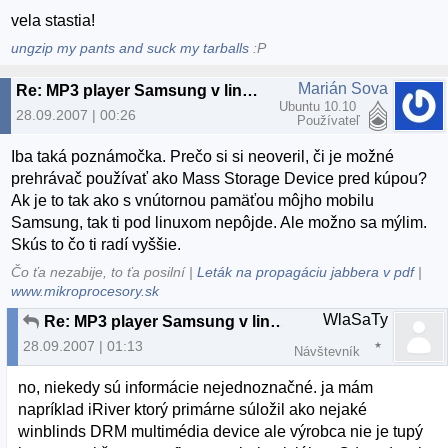
vela stastia!
ungzip my pants and suck my tarballs
:P
Marián Sova
Re: MP3 player Samsung v linuxe
Ubuntu 10.10
28.09.2007 | 00:26
Používateľ
Iba taká poznámočka. Prečo si si neoveril, či je možné
prehrávač používať ako Mass Storage Device pred kúpou?
Ak je to tak ako s vnútornou pamäťou môjho mobilu
Samsung, tak ti pod linuxom nepôjde. Ale možno sa mýlim.
Skús to čo ti radí vyššie.
Čo ťa nezabije, to ťa posilní |
Leták na propagáciu jabbera v pdf
|
www.mikroprocesory.sk
WlaSaTy
Re: MP3 player Samsung v linuxe
28.09.2007 | 01:13
Návštevník
no, niekedy sú informácie nejednoznačné. ja mám
napríklad iRiver ktorý primárne súložil ako nejaké
winblinds DRM multimédia device ale výrobca nie je tupý