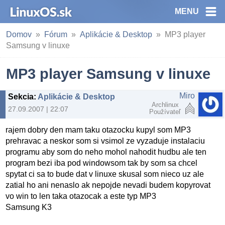
MENU
Domov
Fórum
Aplikácie & Desktop
MP3 player
Samsung v linuxe
MP3 player Samsung v linuxe
Miro
Sekcia
:
Aplikácie & Desktop
Archlinux
27.09.2007 | 22:07
Používateľ
rajem dobry den mam taku otazocku kupyl som MP3
prehravac a neskor som si vsimol ze vyzaduje instalaciu
programu aby som do neho mohol nahodit hudbu ale ten
program bezi iba pod windowsom tak by som sa chcel
spytat ci sa to bude dat v linuxe skusal som nieco uz ale
zatial ho ani nenaslo ak nepojde nevadi budem kopyrovat
vo win to len taka otazocak a este typ MP3
Samsung K3