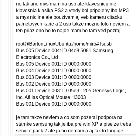
no tak ano mys mam na usb ale klavesnicu nie
klavesnia klasika PS2 a vtedy bol pripojeny iba MP3
a mys nic ine ale pouzivam aj veb kameru citacku
pametovych karie a 2 usb takze mozno toto neviem a
ten priaz ono ho to najde mam ho tam ved pozraj
root@BartonLinuxUbuntu:/home/miro# lsusb
Bus 005 Device 004: ID 04e8:5081 Samsung
Electronics Co., Ltd
Bus 005 Device 001: ID 0000:0000
Bus 004 Device 001: ID 0000:0000
Bus 003 Device 001: ID 0000:0000
Bus 002 Device 001: ID 0000:0000
Bus 001 Device 003: ID 05e3:1205 Genesys Logic,
Inc. Afilias Optical Mouse H3003
Bus 001 Device 001: ID 0000:0000
je tam takze neviem a co som pozeral podpora na
starnke samsung tak je iba pre win XP a pise ze treba
service pack 2 ale ja ho nemam a aj tak to funguje