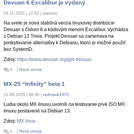
Devuan 6 Excalibur je vydaný
03.11.2025 | 22:52
|
menom
Na svete je nová stabilná verzia linuxovej distribúcie
Devuan s číslom 6 a kódovým menom Excalibur. Vychádza
z Debian 13 Trixie. Projekt Devuan sa zameriava na
poskytovanie alternatívy k Debianu, ktorú je možné použiť
bez SystemD.
Zdroj:
https://www.devuan.org/get-devuan
|
Nová verzia
2
MX-25 “Infinity” beta 1
22.09.2025 | 08:40
|
redhawk1975
Ludia okolo MX linuxu uvolnili na testovanie prvé ISO MX
linuxu postavené na Debian 13.
Zdroj:
MX linux
|
Nová verzia
2