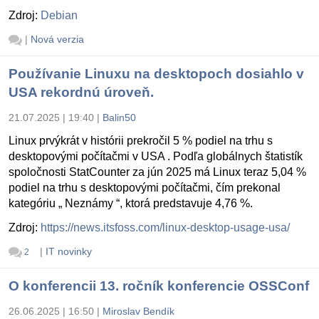
Zdroj:
Debian
|
Nová verzia
Používanie Linuxu na desktopoch dosiahlo v
USA rekordnú úroveň.
21.07.2025 | 19:40
|
Balin50
Linux prvýkrát v histórii prekročil 5 % podiel na trhu s
desktopovými počítačmi v USA . Podľa globálnych štatistík
spoločnosti StatCounter za jún 2025 má Linux teraz 5,04 %
podiel na trhu s desktopovými počítačmi, čím prekonal
kategóriu „ Neznámy “, ktorá predstavuje 4,76 %.
Zdroj:
https://news.itsfoss.com/linux-desktop-usage-usa/
|
IT novinky
2
O konferencii 13. ročník konferencie OSSConf
26.06.2025 | 16:50
|
Miroslav Bendík