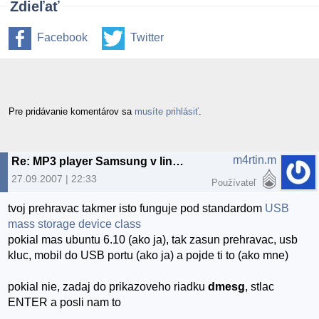
Zdieľať
Facebook
Twitter
Pre pridávanie komentárov sa
musíte prihlásiť
.
m4rtin.m
Re: MP3 player Samsung v linuxe
27.09.2007 | 22:33
Používateľ
tvoj prehravac takmer isto funguje pod standardom
USB
mass storage device class
pokial mas ubuntu 6.10 (ako ja), tak zasun prehravac, usb
kluc, mobil do USB portu (ako ja) a pojde ti to (ako mne)
pokial nie, zadaj do prikazoveho riadku
dmesg
, stlac
ENTER a posli nam to