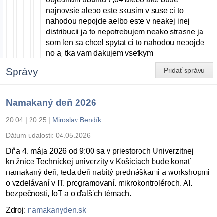
najnovsie alebo este skusim v suse ci to
nahodou nepojde aelbo este v neakej inej
distribucii ja to nepotrebujem neako strasne ja
som len sa chcel spytat ci to nahodou nepojde
no aj tka vam dakujem vsetkym
Správy
Pridať správu
Namakaný deň 2026
20.04 | 20:25
|
Miroslav Bendík
Dátum udalosti:
04.05.2026
Dňa 4. mája 2026 od 9:00 sa v priestoroch Univerzitnej
knižnice Technickej univerzity v Košiciach bude konať
namakaný deň, teda deň nabitý prednáškami a workshopmi
o vzdelávaní v IT, programovaní, mikrokontroléroch, AI,
bezpečnosti, IoT a o ďalších témach.
Zdroj:
namakanyden.sk