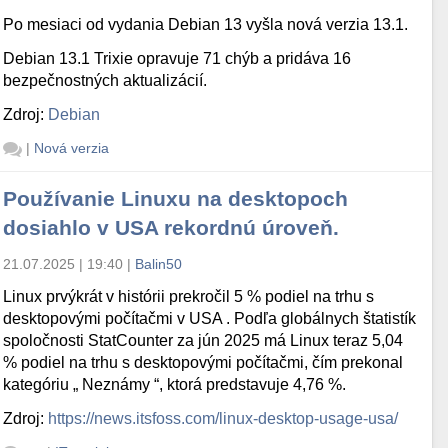
Po mesiaci od vydania Debian 13 vyšla nová verzia 13.1.
Debian 13.1 Trixie opravuje 71 chýb a pridáva 16
bezpečnostných aktualizácií.
Zdroj:
Debian
|
Nová verzia
Používanie Linuxu na desktopoch
dosiahlo v USA rekordnú úroveň.
21.07.2025 | 19:40
|
Balin50
Linux prvýkrát v histórii prekročil 5 % podiel na trhu s
desktopovými počítačmi v USA . Podľa globálnych štatistík
spoločnosti StatCounter za jún 2025 má Linux teraz 5,04
% podiel na trhu s desktopovými počítačmi, čím prekonal
kategóriu „ Neznámy “, ktorá predstavuje 4,76 %.
Zdroj:
https://news.itsfoss.com/linux-desktop-usage-usa/