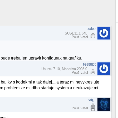
boko
SUSE11.1 64b
Používateľ
i bude treba len upravit konfigurak na grafiku.
restept
Ubuntu 7.10, Mandriva 2008.0
Používateľ
baliky s kodekmi a tak dalej....a teraz mi nevykresluje
mam problem ze mi dlho startuje system a neukazuje mi
srigi
Používateľ
oval.