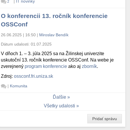
|
IT novinky
2
O konferencii 13. ročník konferencie
OSSConf
26.06.2025 | 16:50
|
Miroslav Bendík
Dátum udalosti:
01.07.2025
V dňoch 1. – 3. júla 2025 sa na Žilinskej univerzite
uskutoční 13. ročník konferencie OSSConf. Na webe je
zverejnený
program konferencie
ako aj
zborník
.
Zdroj:
ossconf.fri.uniza.sk
|
Komunita
Ďalšie
Všetky udalosti
Pridať správu