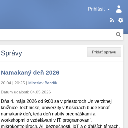
Prihlásiť
Správy
Pridať správu
Namakaný deň 2026
20.04 | 20:25
|
Miroslav Bendík
Dátum udalosti:
04.05.2026
Dňa 4. mája 2026 od 9:00 sa v priestoroch Univerzitnej
knižnice Technickej univerzity v Košiciach bude konať
namakaný deň, teda deň nabitý prednáškami a
workshopmi o vzdelávaní v IT, programovaní,
mikrokontroléroch, AI, bezpečnosti, IoT a o ďalších témach.