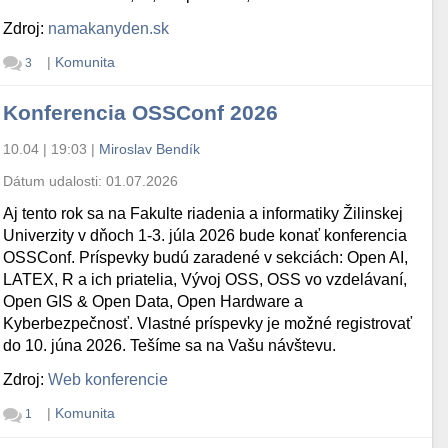
Zdroj:
namakanyden.sk
|
Komunita
3
Konferencia OSSConf 2026
10.04 | 19:03
|
Miroslav Bendík
Dátum udalosti:
01.07.2026
Aj tento rok sa na Fakulte riadenia a informatiky Žilinskej
Univerzity v dňoch 1-3. júla 2026 bude konať konferencia
OSSConf. Príspevky budú zaradené v sekciách: Open AI,
LATEX, R a ich priatelia, Vývoj OSS, OSS vo vzdelávaní,
Open GIS & Open Data, Open Hardware a
Kyberbezpečnosť. Vlastné príspevky je možné registrovať
do 10. júna 2026. Tešíme sa na Vašu návštevu.
Zdroj:
Web konferencie
|
Komunita
1