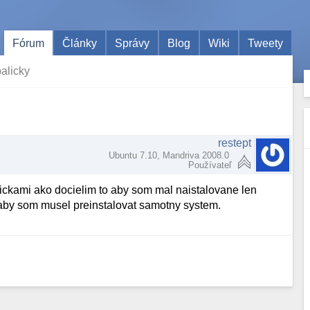
Fórum
Články
Správy
Blog
Wiki
Tweety
alicky
restept
Ubuntu 7.10, Mandriva 2008.0
Používateľ
alickami ako docielim to aby som mal naistalovane len
 aby som musel preinstalovat samotny system.