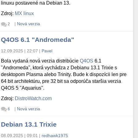
linuxu postavené na Debian 13.
Zdroj:
MX linux
|
Nová verzia
2
Q4OS 6.1 "Andromeda"
12.09.2025 | 22:07
|
Pavel
Bola vydaná nová verzia distribúcie
Q4OS
6.1
"Andromeda", ktorá vychádza z Debianu 13.1 Trixie s
desktopom Plasma alebo Trinity. Bude k dispozícii len pre
64 bit architektúru, pre 32 bit sa odporúča staršia verzia
Q4OS 5 "Aquarius".
Zdroj:
DistroWatch.com
|
Nová verzia
6
Debian 13.1 Trixie
08.09.2025 | 09:01
|
redhawk1975