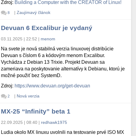
Zdroj:
Building a Computer with the CREATOR of Linux!
|
Zaujímavý článok
8
Devuan 6 Excalibur je vydaný
03.11.2025 | 22:52
|
menom
Na svete je nová stabilná verzia linuxovej distribúcie
Devuan s číslom 6 a kódovým menom Excalibur.
Vychádza z Debian 13 Trixie. Projekt Devuan sa
zameriava na poskytovanie alternatívy k Debianu, ktorú je
možné použiť bez SystemD.
Zdroj:
https://www.devuan.org/get-devuan
|
Nová verzia
2
MX-25 “Infinity” beta 1
22.09.2025 | 08:40
|
redhawk1975
Ludia okolo MX linuxu uvolnili na testovanie prvé ISO MX