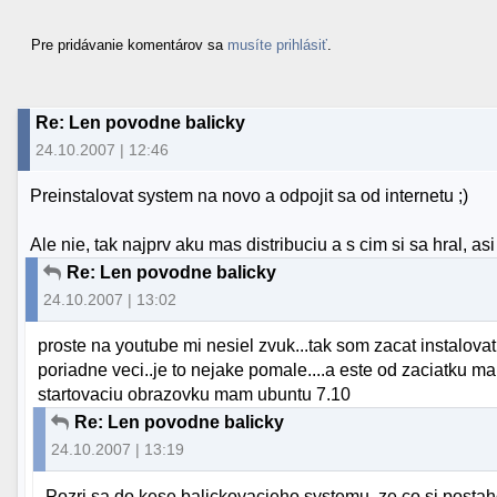
Pre pridávanie komentárov sa
musíte prihlásiť
.
Re: Len povodne balicky
24.10.2007 | 12:46
Preinstalovat system na novo a odpojit sa od internetu ;)
Ale nie, tak najprv aku mas distribuciu a s cim si sa hral, as
Re: Len povodne balicky
24.10.2007 | 13:02
proste na youtube mi nesiel zvuk...tak som zacat instalovat 
poriadne veci..je to nejake pomale....a este od zaciatku 
startovaciu obrazovku mam ubuntu 7.10
Re: Len povodne balicky
24.10.2007 | 13:19
Pozri sa do kese balickovacieho systemu, ze co si postah