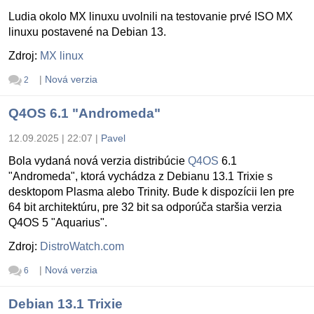
Ludia okolo MX linuxu uvolnili na testovanie prvé ISO MX
linuxu postavené na Debian 13.
Zdroj:
MX linux
|
Nová verzia
2
Q4OS 6.1 "Andromeda"
12.09.2025 | 22:07
|
Pavel
Bola vydaná nová verzia distribúcie
Q4OS
6.1
"Andromeda", ktorá vychádza z Debianu 13.1 Trixie s
desktopom Plasma alebo Trinity. Bude k dispozícii len pre
64 bit architektúru, pre 32 bit sa odporúča staršia verzia
Q4OS 5 "Aquarius".
Zdroj:
DistroWatch.com
|
Nová verzia
6
Debian 13.1 Trixie