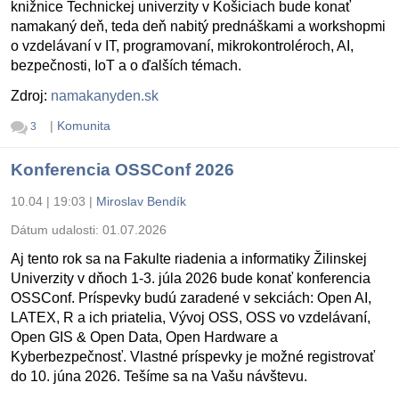
knižnice Technickej univerzity v Košiciach bude konať
namakaný deň, teda deň nabitý prednáškami a workshopmi
o vzdelávaní v IT, programovaní, mikrokontroléroch, AI,
bezpečnosti, IoT a o ďalších témach.
Zdroj:
namakanyden.sk
|
Komunita
3
Konferencia OSSConf 2026
10.04 | 19:03
|
Miroslav Bendík
Dátum udalosti:
01.07.2026
Aj tento rok sa na Fakulte riadenia a informatiky Žilinskej
Univerzity v dňoch 1-3. júla 2026 bude konať konferencia
OSSConf. Príspevky budú zaradené v sekciách: Open AI,
LATEX, R a ich priatelia, Vývoj OSS, OSS vo vzdelávaní,
Open GIS & Open Data, Open Hardware a
Kyberbezpečnosť. Vlastné príspevky je možné registrovať
do 10. júna 2026. Tešíme sa na Vašu návštevu.