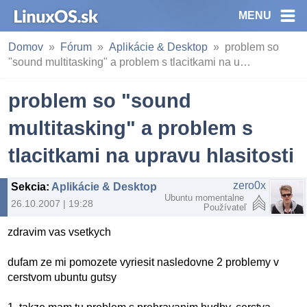
MENU
Domov
Fórum
Aplikácie & Desktop
problem so
"sound multitasking" a problem s tlacitkami na u…
problem so "sound
multitasking" a problem s
tlacitkami na upravu hlasitosti
zero0x
Sekcia
:
Aplikácie & Desktop
Ubuntu momentalne
26.10.2007 | 19:28
Používateľ
zdravim vas vsetkych
dufam ze mi pomozete vyriesit nasledovne 2 problemy v
cerstvom ubuntu gutsy