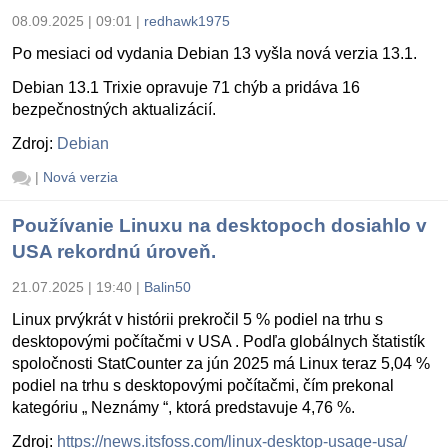
08.09.2025 | 09:01
|
redhawk1975
Po mesiaci od vydania Debian 13 vyšla nová verzia 13.1.
Debian 13.1 Trixie opravuje 71 chýb a pridáva 16
bezpečnostných aktualizácií.
Zdroj:
Debian
|
Nová verzia
Používanie Linuxu na desktopoch dosiahlo v
USA rekordnú úroveň.
21.07.2025 | 19:40
|
Balin50
Linux prvýkrát v histórii prekročil 5 % podiel na trhu s
desktopovými počítačmi v USA . Podľa globálnych štatistík
spoločnosti StatCounter za jún 2025 má Linux teraz 5,04 %
podiel na trhu s desktopovými počítačmi, čím prekonal
kategóriu „ Neznámy “, ktorá predstavuje 4,76 %.
Zdroj:
https://news.itsfoss.com/linux-desktop-usage-usa/