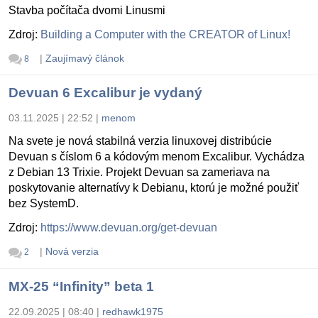
Stavba počítača dvomi Linusmi
Zdroj:
Building a Computer with the CREATOR of Linux!
|
Zaujímavý článok
8
Devuan 6 Excalibur je vydaný
03.11.2025 | 22:52
|
menom
Na svete je nová stabilná verzia linuxovej distribúcie
Devuan s číslom 6 a kódovým menom Excalibur. Vychádza
z Debian 13 Trixie. Projekt Devuan sa zameriava na
poskytovanie alternatívy k Debianu, ktorú je možné použiť
bez SystemD.
Zdroj:
https://www.devuan.org/get-devuan
|
Nová verzia
2
MX-25 “Infinity” beta 1
22.09.2025 | 08:40
|
redhawk1975