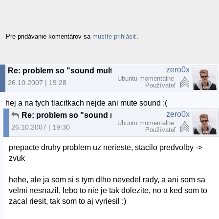
Pre pridávanie komentárov sa
musíte prihlásiť
.
zero0x
Re: problem so "sound multitasking" a problem s tlacitkami na upravu hlasitosti
Ubuntu momentalne
26.10.2007 | 19:28
Používateľ
hej a na tych tlacitkach nejde ani mute sound :(
zero0x
Re: problem so "sound multitasking" a problem s tlacitkami na upravu hlasitosti
Ubuntu momentalne
26.10.2007 | 19:30
Používateľ
prepacte druhy problem uz nerieste, stacilo predvolby ->
zvuk
hehe, ale ja som si s tym dlho nevedel rady, a ani som sa
velmi nesnazil, lebo to nie je tak dolezite, no a ked som to
zacal riesit, tak som to aj vyriesil :)