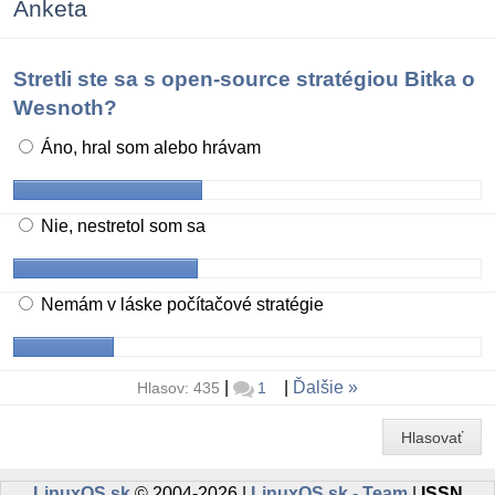
Anketa
Stretli ste sa s open-source stratégiou Bitka o
Wesnoth?
Áno, hral som alebo hrávam
Nie, nestretol som sa
Nemám v láske počítačové stratégie
|
|
Ďalšie
Hlasov: 435
1
Hlasovať
LinuxOS.sk
© 2004-2026 |
LinuxOS.sk - Team
|
ISSN