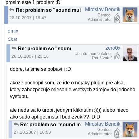
prosim este 1 problem :D
Miroslav Bendík
Re: problem so "sound multitasking" a problem s tlacitkami na upravu hlasitosti
Gentoo
26.10.2007 | 19:47
Administrátor
dmix
Chat
zero0x
Re: problem so "sound multitasking" a problem s tlacitkami na upravu hlasitosti
Ubuntu momentalne
26.10.2007 | 23:16
Používateľ
dobre, ta sme se pobavili :D
akoze pochopil som, ze ide o nejaky plugin pre alsa,
ktory zabezpecuje miesanie vsetkych zdrojov do jedneho
vystupu..
ale neda sa to urobit jednym kliknutim :)))) alebo nieco
ako sudo apt-get install bud-zvuk ?? :D:D
Miroslav Bendík
Re: problem so "sound multitasking" a problem s tlacitkami na upravu hlasitosti
Gentoo
27.10.2007 | 10:53
Administrátor