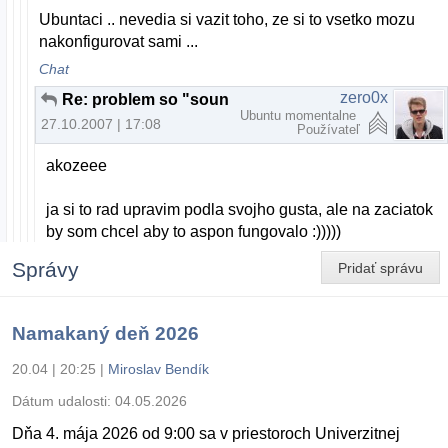
Ubuntaci .. nevedia si vazit toho, ze si to vsetko mozu
nakonfigurovat sami ...
Chat
zero0x
Re: problem so "sound multitasking" a problem s tlacitkami na upravu hlasitosti
Ubuntu momentalne
27.10.2007 | 17:08
Používateľ
akozeee
ja si to rad upravim podla svojho gusta, ale na zaciatok
by som chcel aby to aspon fungovalo :)))))
Správy
Pridať správu
Namakaný deň 2026
20.04 | 20:25
|
Miroslav Bendík
Dátum udalosti:
04.05.2026
Dňa 4. mája 2026 od 9:00 sa v priestoroch Univerzitnej