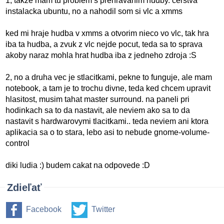
1, takze mam tu problem s prehravanim hudby. cerstva
instalacka ubuntu, no a nahodil som si vlc a xmms
ked mi hraje hudba v xmms a otvorim nieco vo vlc, tak hra
iba ta hudba, a zvuk z vlc nejde pocut, teda sa to sprava
akoby naraz mohla hrat hudba iba z jedneho zdroja :S
2, no a druha vec je stlacitkami, pekne to funguje, ale mam
notebook, a tam je to trochu divne, teda ked chcem upravit
hlasitost, musim tahat master surround. na paneli pri
hodinkach sa to da nastavit, ale neviem ako sa to da
nastavit s hardwarovymi tlacitkami.. teda neviem ani ktora
aplikacia sa o to stara, lebo asi to nebude gnome-volume-
control
diki ludia :) budem cakat na odpovede :D
Zdieľať
Facebook
Twitter