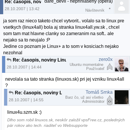
dare_devil - neprihlaseny (opera)
Re: časopis, noviny Linux ???
28.10.2007 | 13:42
Návštevník
ja som raz nieco taketo chcel vytvorit.. volalo sa to linux pre
vsetkych (linux4all) bola aj stranka linux4all.yw.sk , chcel
som tam mat hlavne clanky so zameranim na soft.. ale
nejako sa to neujalo :P
Jedine co poznam je Linux+ a to som v kosiciach nejako
nezohnal
zero0x
Re: časopis, noviny Linux ???
Ubuntu momentalne
28.10.2007 | 14:44
Používateľ
nevolala sa tato stranka (linuxos.sk) pri jej vzniku linux4all
?
Tomáš Srnka
Re: časopis, noviny Linux ???
Barz čo, už asi všetko
28.10.2007 | 14:55
Administrátor
linux4u.szm.sk :)
Dlho som robil linuxos.sk, neskôr založil vpsFree.cz, posledných
pár rokov ako tech. riaditeľ vo Websupporte