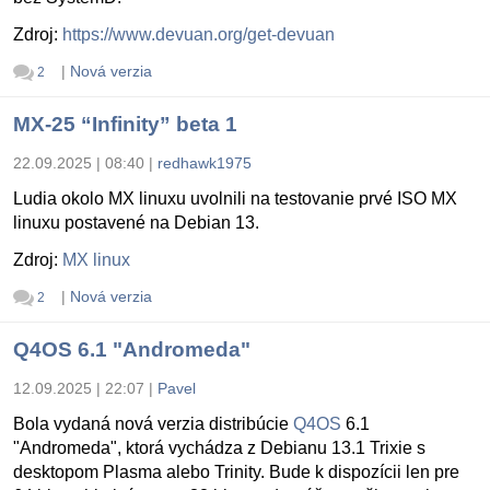
Zdroj:
https://www.devuan.org/get-devuan
|
Nová verzia
2
MX-25 “Infinity” beta 1
22.09.2025 | 08:40
|
redhawk1975
Ludia okolo MX linuxu uvolnili na testovanie prvé ISO MX
linuxu postavené na Debian 13.
Zdroj:
MX linux
|
Nová verzia
2
Q4OS 6.1 "Andromeda"
12.09.2025 | 22:07
|
Pavel
Bola vydaná nová verzia distribúcie
Q4OS
6.1
"Andromeda", ktorá vychádza z Debianu 13.1 Trixie s
desktopom Plasma alebo Trinity. Bude k dispozícii len pre