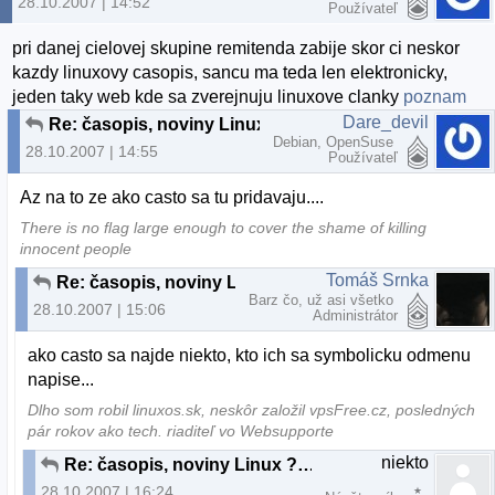
28.10.2007 | 14:52
Používateľ
pri danej cielovej skupine remitenda zabije skor ci neskor
kazdy linuxovy casopis, sancu ma teda len elektronicky,
jeden taky web kde sa zverejnuju linuxove clanky
poznam
Dare_devil
Re: časopis, noviny Linux ???
Debian, OpenSuse
28.10.2007 | 14:55
Používateľ
Az na to ze ako casto sa tu pridavaju....
There is no flag large enough to cover the shame of killing
innocent people
Tomáš Srnka
Re: časopis, noviny Linux ???
Barz čo, už asi všetko
28.10.2007 | 15:06
Administrátor
ako casto sa najde niekto, kto ich sa symbolicku odmenu
napise...
Dlho som robil linuxos.sk, neskôr založil vpsFree.cz, posledných
pár rokov ako tech. riaditeľ vo Websupporte
niekto
Re: časopis, noviny Linux ???
28.10.2007 | 16:24