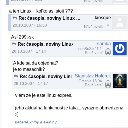
Návštevník
a ten Linux + koľko asi stoji ???
kiosque
Re: časopis, noviny Linux ???
28.10.2007 | 16:58
Návštevník
Asi 299,-sk
samba
Re: časopis, noviny Linux ???
openSuSe 11.1
28.10.2007 | 17:14
Používateľ
A kde sa da objednat?
je to mesacnik?
Stanislav Hoferek
Re: časopis, noviny Linux ???
Greenie 18.04
28.10.2007 | 17:17
Používateľ
viem ze je este linux expres.
jeho aktualna funkcnost je taka... vyrazne obmedzena
:(
tlačené knihy a e-knihy