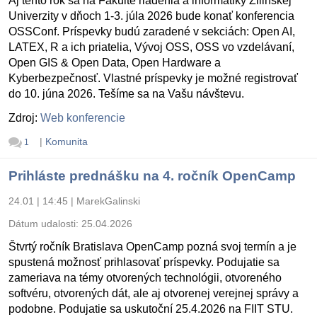
Aj tento rok sa na Fakulte riadenia a informatiky Žilinskej
Univerzity v dňoch 1-3. júla 2026 bude konať konferencia
OSSConf. Príspevky budú zaradené v sekciách: Open AI,
LATEX, R a ich priatelia, Vývoj OSS, OSS vo vzdelávaní,
Open GIS & Open Data, Open Hardware a
Kyberbezpečnosť. Vlastné príspevky je možné registrovať
do 10. júna 2026. Tešíme sa na Vašu návštevu.
Zdroj:
Web konferencie
|
Komunita
1
Prihláste prednášku na 4. ročník OpenCamp
24.01 | 14:45
|
MarekGalinski
Dátum udalosti:
25.04.2026
Štvrtý ročník Bratislava OpenCamp pozná svoj termín a je
spustená možnosť prihlasovať príspevky. Podujatie sa
zameriava na témy otvorených technológii, otvoreného
softvéru, otvorených dát, ale aj otvorenej verejnej správy a
podobne. Podujatie sa uskutoční 25.4.2026 na FIIT STU.