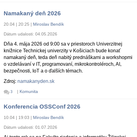
Namakaný deň 2026
20.04 | 20:25
|
Miroslav Bendík
Dátum udalosti:
04.05.2026
Dňa 4. mája 2026 od 9:00 sa v priestoroch Univerzitnej
knižnice Technickej univerzity v Košiciach bude konať
namakaný deň, teda deň nabitý prednáškami a workshopmi
o vzdelávaní v IT, programovaní, mikrokontroléroch, AI,
bezpečnosti, IoT a o ďalších témach.
Zdroj:
namakanyden.sk
|
Komunita
3
Konferencia OSSConf 2026
10.04 | 19:03
|
Miroslav Bendík
Dátum udalosti:
01.07.2026