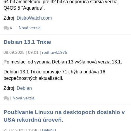
64 bit architektúru, pre 32 bit sa odporúča staršia verzia
Q4OS 5 "Aquarius".
Zdroj:
DistroWatch.com
|
Nová verzia
6
Debian 13.1 Trixie
08.09.2025 | 09:01
|
redhawk1975
Po mesiaci od vydania Debian 13 vyšla nová verzia 13.1.
Debian 13.1 Trixie opravuje 71 chýb a pridáva 16
bezpečnostných aktualizácií.
Zdroj:
Debian
|
Nová verzia
Používanie Linuxu na desktopoch dosiahlo v
USA rekordnú úroveň.
21.07.2025 | 19:40
|
Balin50