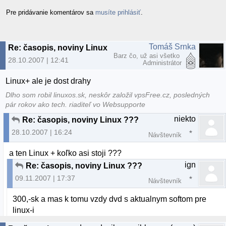
Pre pridávanie komentárov sa
musíte prihlásiť
.
Tomáš Srnka
Re: časopis, noviny Linux ???
Barz čo, už asi všetko
28.10.2007 | 12:41
Administrátor
Linux+ ale je dost drahy
Dlho som robil linuxos.sk, neskôr založil vpsFree.cz, posledných
pár rokov ako tech. riaditeľ vo Websupporte
niekto
Re: časopis, noviny Linux ???
28.10.2007 | 16:24
Návštevník
a ten Linux + koľko asi stoji ???
ign
Re: časopis, noviny Linux ???
09.11.2007 | 17:37
Návštevník
300,-sk a mas k tomu vzdy dvd s aktualnym softom pre
linux-i