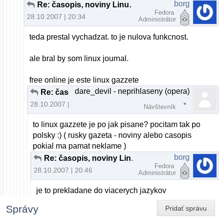
borg
Re: časopis, noviny Linux ???
Fedora
28.10.2007 | 20:34
Administrátor
teda prestal vychadzat. to je nulova funkcnost.
ale bral by som linux journal.
free online je este linux gazzete
dare_devil - neprihlaseny (opera)
Re: časopis, noviny Linux ???
28.10.2007 | 20:37
Návštevník
to linux gazzete je po jak pisane? pocitam tak po
polsky :) ( rusky gazeta - noviny alebo casopis
pokial ma pamat neklame )
borg
Re: časopis, noviny Linux ???
Fedora
28.10.2007 | 20:46
Administrátor
je to prekladane do viacerych jazykov
Správy
Pridať správu