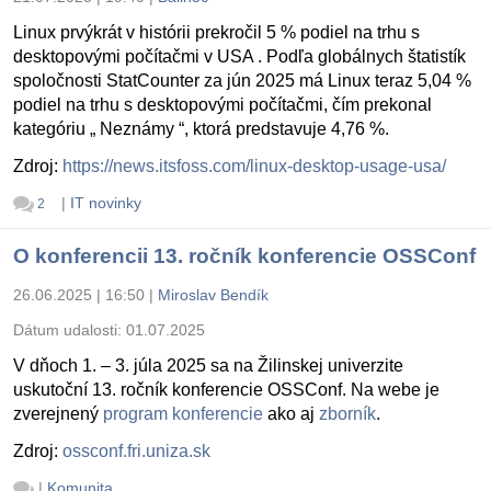
Linux prvýkrát v histórii prekročil 5 % podiel na trhu s
desktopovými počítačmi v USA . Podľa globálnych štatistík
spoločnosti StatCounter za jún 2025 má Linux teraz 5,04 %
podiel na trhu s desktopovými počítačmi, čím prekonal
kategóriu „ Neznámy “, ktorá predstavuje 4,76 %.
Zdroj:
https://news.itsfoss.com/linux-desktop-usage-usa/
|
IT novinky
2
O konferencii 13. ročník konferencie OSSConf
26.06.2025 | 16:50
|
Miroslav Bendík
Dátum udalosti:
01.07.2025
V dňoch 1. – 3. júla 2025 sa na Žilinskej univerzite
uskutoční 13. ročník konferencie OSSConf. Na webe je
zverejnený
program konferencie
ako aj
zborník
.
Zdroj:
ossconf.fri.uniza.sk
|
Komunita