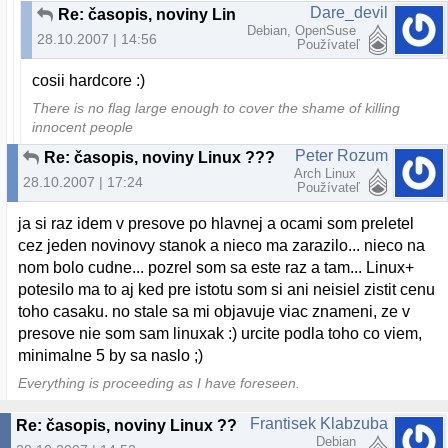
Dare_devil
Re: časopis, noviny Linux ???
Debian, OpenSuse
28.10.2007 | 14:56
Používateľ
cosii hardcore :)
There is no flag large enough to cover the shame of killing
innocent people
Peter Rozum
Re: časopis, noviny Linux ???
Arch Linux
28.10.2007 | 17:24
Používateľ
ja si raz idem v presove po hlavnej a ocami som preletel
cez jeden novinovy stanok a nieco ma zarazilo... nieco na
nom bolo cudne... pozrel som sa este raz a tam... Linux+
potesilo ma to aj ked pre istotu som si ani neisiel zistit cenu
toho casaku. no stale sa mi objavuje viac znameni, ze v
presove nie som sam linuxak :) urcite podla toho co viem,
minimalne 5 by sa naslo ;)
Everything is proceeding as I have foreseen.
Frantisek Klabzuba
Re: časopis, noviny Linux ???
Debian