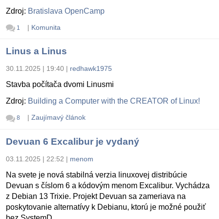
Zdroj:
Bratislava OpenCamp
|
Komunita
1
Linus a Linus
30.11.2025 | 19:40
|
redhawk1975
Stavba počítača dvomi Linusmi
Zdroj:
Building a Computer with the CREATOR of Linux!
|
Zaujímavý článok
8
Devuan 6 Excalibur je vydaný
03.11.2025 | 22:52
|
menom
Na svete je nová stabilná verzia linuxovej distribúcie
Devuan s číslom 6 a kódovým menom Excalibur. Vychádza
z Debian 13 Trixie. Projekt Devuan sa zameriava na
poskytovanie alternatívy k Debianu, ktorú je možné použiť
bez SystemD.